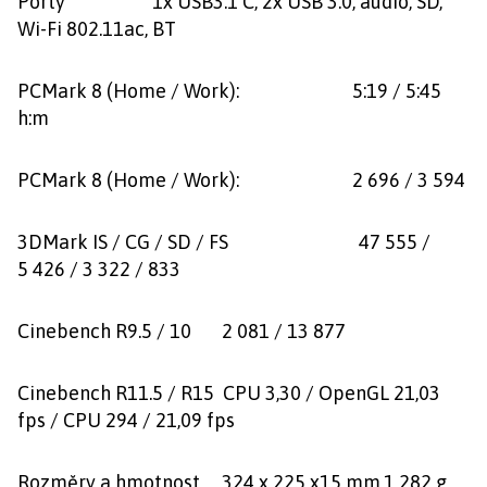
Porty 1x USB3.1 C, 2x USB 3.0, audio, SD,
Wi-Fi 802.11ac, BT
PCMark 8 (Home / Work): 5:19 / 5:45
h:m
PCMark 8 (Home / Work): 2 696 / 3 594
3DMark IS / CG / SD / FS 47 555 /
5 426 / 3 322 / 833
Cinebench R9.5 / 10 2 081 / 13 877
Cinebench R11.5 / R15 CPU 3,30 / OpenGL 21,03
fps / CPU 294 / 21,09 fps
Rozměry a hmotnost 324 x 225 x15 mm,1 282 g