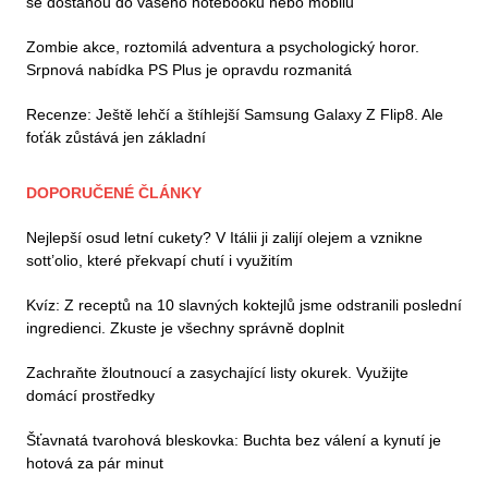
se dostanou do vašeho notebooku nebo mobilu
Zombie akce, roztomilá adventura a psychologický horor.
Srpnová nabídka PS Plus je opravdu rozmanitá
Recenze: Ještě lehčí a štíhlejší Samsung Galaxy Z Flip8. Ale
foťák zůstává jen základní
DOPORUČENÉ ČLÁNKY
Nejlepší osud letní cukety? V Itálii ji zalijí olejem a vznikne
sott’olio, které překvapí chutí i využitím
Kvíz: Z receptů na 10 slavných koktejlů jsme odstranili poslední
ingredienci. Zkuste je všechny správně doplnit
Zachraňte žloutnoucí a zasychající listy okurek. Využijte
domácí prostředky
Šťavnatá tvarohová bleskovka: Buchta bez válení a kynutí je
hotová za pár minut