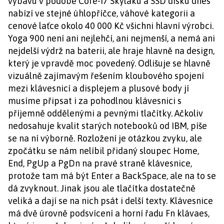
výbavu v podobě Core-i7 Skylaku a SSD disku dnes
nabízí ve stejné úhlopříčce, váhové kategorii a
cenové laťce okolo 40 000 Kč všichni hlavní výrobci.
Yoga 900 není ani nejlehčí, ani nejmenší, a nemá ani
nejdelší výdrž na baterii, ale hraje hlavně na design,
který je vpravdě moc povedený. Odlišuje se hlavně
vizuálně zajímavým řešením kloubového spojení
mezi klávesnicí a displejem a plusové body jí
musíme připsat i za pohodlnou klávesnici s
příjemně oddělenými a pevnými tlačítky. Ačkoliv
nedosahuje kvalit starých notebooků od IBM, píše
se na ní výborně. Rozložení je otázkou zvyku, ale
zpočátku se nám nelíbil přidaný sloupec Home,
End, PgUp a PgDn na pravé straně klávesnice,
protože tam má být Enter a BackSpace, ale na to se
dá zvyknout. Jinak jsou ale tlačítka dostatečně
veliká a dají se na nich psát i delší texty. Klávesnice
má dvě úrovně podsvícení a horní řadu Fn klávaes,