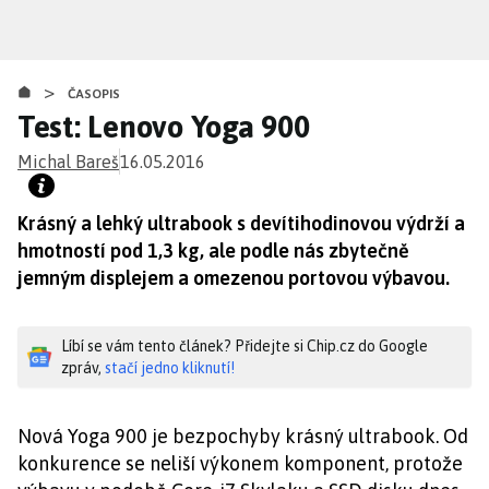
Přejít
k
hlavnímu
>
obsahu
ČASOPIS
Test: Lenovo Yoga 900
Michal Bareš
16.05.2016
Krásný a lehký ultrabook s devítihodinovou výdrží a
hmotností pod 1,3 kg, ale podle nás zbytečně
jemným displejem a omezenou portovou výbavou.
Líbí se vám tento článek? Přidejte si Chip.cz do Google
zpráv,
stačí jedno kliknutí!
Nová Yoga 900 je bezpochyby krásný ultrabook. Od
konkurence se neliší výkonem komponent, protože