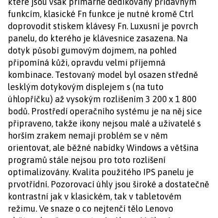
které jsou však primárně dedikovány přídavným
funkcím, klasické Fn funkce je nutné kromě Ctrl
doprovodit stiskem klávesy Fn. Luxusní je povrch
panelu, do kterého je klávesnice zasazena. Na
dotyk působí gumovým dojmem, na pohled
připomíná kůži, opravdu velmi příjemná
kombinace. Testovaný model byl osazen středně
lesklým dotykovým displejem s (na tuto
úhlopříčku) až vysokým rozlišením 3 200 x 1 800
bodů. Prostředí operačního systému je na něj sice
připraveno, takže ikony nejsou malé a uživatelé s
horším zrakem nemají problém se v něm
orientovat, ale běžné nabídky Windows a většina
programů stále nejsou pro toto rozlišení
optimalizovány. Kvalita použitého IPS panelu je
prvotřídní. Pozorovací úhly jsou široké a dostatečně
kontrastní jak v klasickém, tak v tabletovém
režimu. Ve snaze o co nejtenčí tělo Lenovo