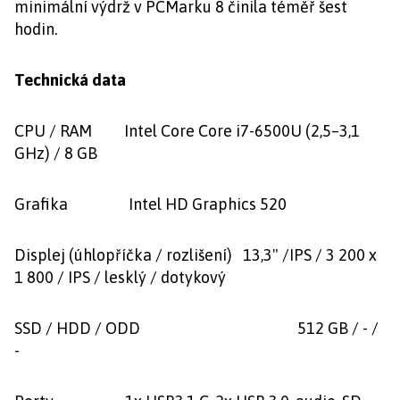
minimální výdrž v PCMarku 8 činila téměř šest
hodin.
Technická data
CPU / RAM Intel Core Core i7-6500U (2,5–3,1
GHz) / 8 GB
Grafika Intel HD Graphics 520
Displej (úhlopříčka / rozlišení) 13,3" /IPS / 3 200 x
1 800 / IPS / lesklý / dotykový
SSD / HDD / ODD 512 GB / - /
-