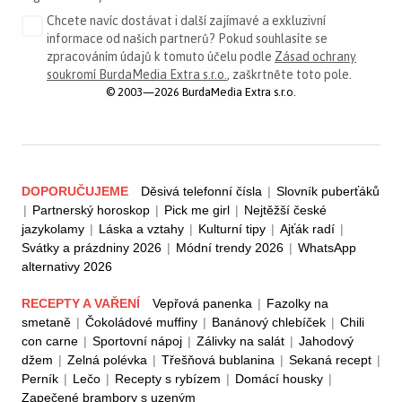
Chcete navíc dostávat i další zajímavé a exkluzivní
informace od našich partnerů? Pokud souhlasíte se
zpracováním údajů k tomuto účelu podle
Zásad ochrany
soukromí BurdaMedia Extra s.r.o.
, zaškrtněte toto pole.
© 2003—2026 BurdaMedia Extra s.r.o.
DOPORUČUJEME
Děsivá telefonní čísla
|
Slovník puberťáků
|
Partnerský horoskop
|
Pick me girl
|
Nejtěžší české
jazykolamy
|
Láska a vztahy
|
Kulturní tipy
|
Ajťák radí
|
Svátky a prázdniny 2026
|
Módní trendy 2026
|
WhatsApp
alternativy 2026
RECEPTY A VAŘENÍ
Vepřová panenka
|
Fazolky na
smetaně
|
Čokoládové muffiny
|
Banánový chlebíček
|
Chili
con carne
|
Sportovní nápoj
|
Zálivky na salát
|
Jahodový
džem
|
Zelná polévka
|
Třešňová bublanina
|
Sekaná recept
|
Perník
|
Lečo
|
Recepty s rybízem
|
Domácí housky
|
Zapečené brambory s uzeným