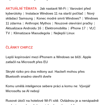
AKTUÁLNÍ TÉMATA
Jak nastavit Wi-Fi
|
Varování před
kyberútoky
|
Instalace Windows 11 na starší počítač
|
Nový
skládací Samsung
|
Konec modré smrti Windows?
|
Windows
11 zdarma
|
Anthropic Mythos
|
Nouzové otevírání pračky
|
Aktualizace Androidu 16
|
Elektromobilita
|
iPhone 17
|
VLC
TV
|
Klimatizace Maoudegola
|
Nejlepší Linux
ČLÁNKY CHIP.CZ
Lepší kopírování mezi iPhonem a Windows se blíží. Apple
zatlačil na Microsoft přes EU
Skryté riziko pro dva miliony aut: Hackeři mohou přes
Bluetooth snadno otevřít dveře
Komu umělá inteligence sebere práci a komu ne: Vývojář
Microsoftu se AI nebojí
Rusové útočí na hotelové Wi-Fi sítě. Ovládnou je a nenápadně