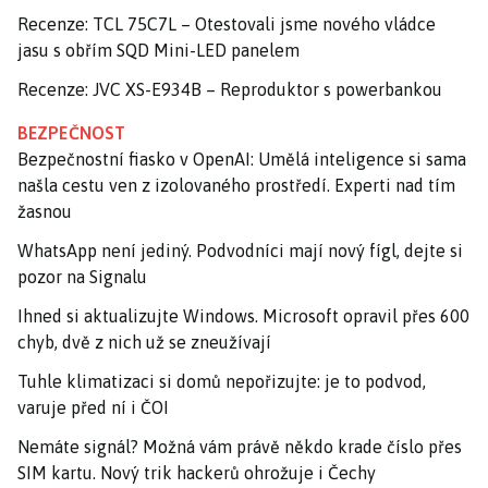
Recenze: TCL 75C7L – Otestovali jsme nového vládce
jasu s obřím SQD Mini-LED panelem
Recenze: JVC XS-E934B – Reproduktor s powerbankou
BEZPEČNOST
Bezpečnostní fiasko v OpenAI: Umělá inteligence si sama
našla cestu ven z izolovaného prostředí. Experti nad tím
žasnou
WhatsApp není jediný. Podvodníci mají nový fígl, dejte si
pozor na Signalu
Ihned si aktualizujte Windows. Microsoft opravil přes 600
chyb, dvě z nich už se zneužívají
Tuhle klimatizaci si domů nepořizujte: je to podvod,
varuje před ní i ČOI
Nemáte signál? Možná vám právě někdo krade číslo přes
SIM kartu. Nový trik hackerů ohrožuje i Čechy