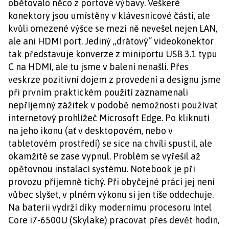
obětovalo něco z portové výbavy. Veškeré
konektory jsou umístěny v klávesnicové části, ale
kvůli omezené výšce se mezi ně nevešel nejen LAN,
ale ani HDMI port. Jediný „drátový“ videokonektor
tak představuje konverze z miniportu USB 3.1 typu
C na HDMI, ale tu jsme v balení nenašli. Přes
veskrze pozitivní dojem z provedení a designu jsme
při prvním praktickém použití zaznamenali
nepříjemný zážitek v podobě nemožnosti používat
internetový prohlížeč Microsoft Edge. Po kliknutí
na jeho ikonu (ať v desktopovém, nebo v
tabletovém prostředí) se sice na chvíli spustil, ale
okamžitě se zase vypnul. Problém se vyřešil až
opětovnou instalací systému. Notebook je při
provozu příjemně tichý. Při obyčejné práci jej není
vůbec slyšet, v plném výkonu si jen tiše oddechuje.
Na baterii vydrží díky modernímu procesoru Intel
Core i7-6500U (Skylake) pracovat přes devět hodin,