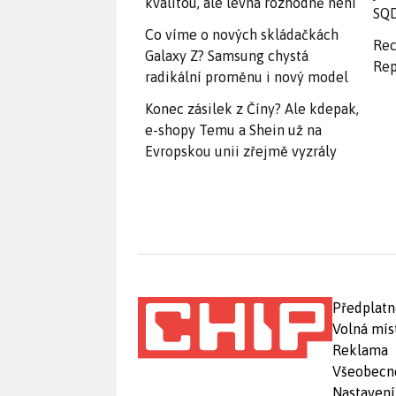
kvalitou, ale levná rozhodně není
SQD
Co víme o nových skládačkách
Rec
Galaxy Z? Samsung chystá
Rep
radikální proměnu i nový model
Konec zásilek z Číny? Ale kdepak,
e-shopy Temu a Shein už na
Evropskou unii zřejmě vyzrály
Předplatn
Volná mís
Reklama
Všeobecn
Nastavení