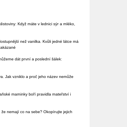
stoviny: Když máte v lednici sýr a mléko,
dostupnější než vanilka. Kvůli jedné látce má
 zakázané
 můžeme dát první a poslední šálek:
va. Jak vzniklo a proč jeho název nemůže
aňské maminky boří pravidla mateřství i
 že nemají co na sebe? Okopírujte jejich