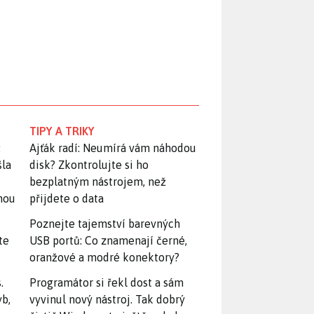
TIPY A TRIKY
:
Ajťák radí: Neumírá vám náhodou
šla
disk? Zkontrolujte si ho
bezplatným nástrojem, než
snou
přijdete o data
Poznejte tajemství barevných
te
USB portů: Co znamenají černé,
oranžové a modré konektory?
.
Programátor si řekl dost a sám
yb,
vyvinul nový nástroj. Tak dobrý