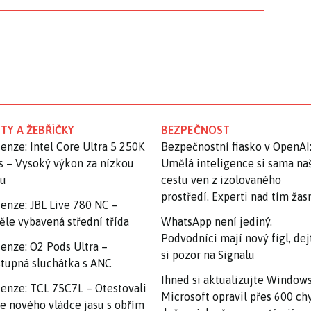
TY A ŽEBŘÍČKY
BEZPEČNOST
enze: Intel Core Ultra 5 250K
Bezpečnostní fiasko v OpenAI
s – Vysoký výkon za nízkou
Umělá inteligence si sama na
nu
cestu ven z izolovaného
prostředí. Experti nad tím ža
enze: JBL Live 780 NC –
ěle vybavená střední třída
WhatsApp není jediný.
Podvodníci mají nový fígl, dej
enze: O2 Pods Ultra –
si pozor na Signalu
tupná sluchátka s ANC
Ihned si aktualizujte Windows
enze: TCL 75C7L – Otestovali
Microsoft opravil přes 600 ch
e nového vládce jasu s obřím