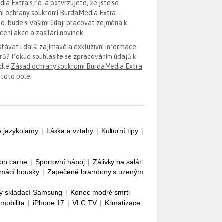
ia Extra s.r.o.
a potvrzujete, že jste se
i ochrany soukromí BurdaMedia Extra -
.o.
bude s Vašimi údaji pracovat zejména k
ení akce a zasílání novinek.
távat i další zajímavé a exkluzivní informace
erů? Pokud souhlasíte se zpracováním údajů k
odle
Zásad ochrany soukromí BurdaMedia Extra
 toto pole.
é jazykolamy
|
Láska a vztahy
|
Kulturní tipy
|
con carne
|
Sportovní nápoj
|
Zálivky na salát
mácí housky
|
Zapečené brambory s uzeným
ý skládací Samsung
|
Konec modré smrti
omobilita
|
iPhone 17
|
VLC TV
|
Klimatizace