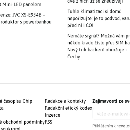
dvě z nich už se zneužívají
 Mini-LED panelem
Tuhle klimatizaci si domů
enze: JVC XS-E934B –
nepořizujte: je to podvod, var
roduktor s powerbankou
před ní i ČOI
Nemáte signál? Možná vám p
někdo krade číslo přes SIM ka
Nový trik hackerů ohrožuje i
Čechy
é časopisu Chip
Redakce a kontakty
Zajímavosti ze sv
ta
Redakční etický kodex
Inzerce
é obchodní podmínky
RSS
Přihlášením k newsle
 soukromí