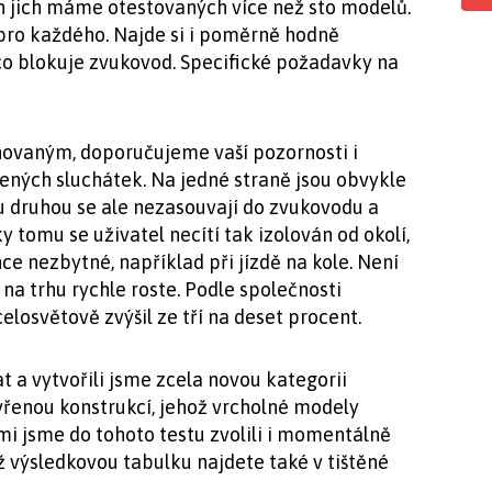
 jich máme otestovaných více než sto modelů.
í pro každého. Najde si i poměrně hodně
ěco blokuje zvukovod. Specifické požadavky na
ovaným, doporučujeme vaší pozornosti i
ených sluchátek. Na jedné straně jsou obvykle
u druhou se ale nezasouvají do zvukovodu a
y tomu se uživatel necítí tak izolován od okolí,
e nezbytné, například při jízdě na kole. Není
 na trhu rychle roste. Podle společnosti
losvětově zvýšil ze tří na deset procent.
 a vytvořili jsme zcela novou kategorii
vřenou konstrukcí, jehož vrcholné modely
imi jsme do tohoto testu zvolili i momentálně
ž výsledkovou tabulku najdete také v tištěné