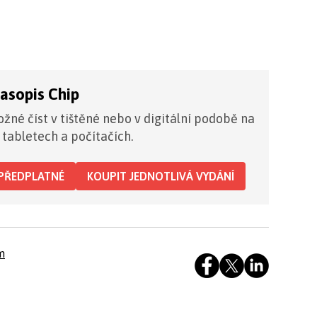
časopis Chip
žné číst v tištěné nebo v digitální podobě na
 tabletech a počítačích.
PŘEDPLATNÉ
KOUPIT JEDNOTLIVÁ VYDÁNÍ
m