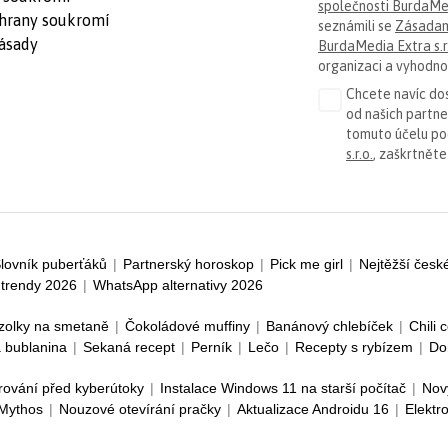
společnosti BurdaMed
hrany soukromí
seznámili se
Zásadam
ásady
BurdaMedia Extra s.r
organizaci a vyhodnoc
Chcete navíc dos
od našich partn
tomuto účelu p
s.r.o.
, zaškrtněte
lovník puberťáků
|
Partnerský horoskop
|
Pick me girl
|
Nejtěžší česk
trendy 2026
|
WhatsApp alternativy 2026
zolky na smetaně
|
Čokoládové muffiny
|
Banánový chlebíček
|
Chili 
 bublanina
|
Sekaná recept
|
Perník
|
Lečo
|
Recepty s rybízem
|
Do
rování před kyberútoky
|
Instalace Windows 11 na starší počítač
|
Nov
 Mythos
|
Nouzové otevírání pračky
|
Aktualizace Androidu 16
|
Elektr