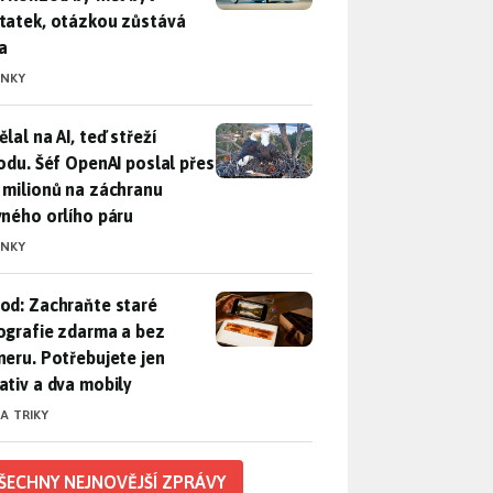
tatek, otázkou zůstává
a
INKY
lal na AI, teď střeží přírodu. Šéf OpenAI poslal přes 100 mili
lal na AI, teď střeží
rodu. Šéf OpenAI poslal přes
 milionů na záchranu
vného orlího páru
INKY
od: Zachraňte staré fotografie zdarma a bez skeneru. Potřebuje
od: Zachraňte staré
ografie zdarma a bez
neru. Potřebujete jen
ativ a dva mobily
 A TRIKY
ŠECHNY NEJNOVĚJŠÍ ZPRÁVY