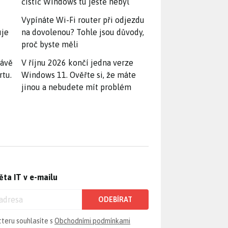
čistič Windows tu ještě nebyl
Vypínáte Wi-Fi router při odjezdu
uje
na dovolenou? Tohle jsou důvody,
proč byste měli
rávě
V říjnu 2026 končí jedna verze
rtu.
Windows 11. Ověřte si, že máte
jinou a nebudete mít problém
ěta IT v e-mailu
ODEBÍRAT
tteru souhlasíte s
Obchodními podmínkami