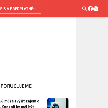
PIS A PŘEDPLATNÉ
PORUČUJEME
 6 může zvýšit zájem o PS5. Konzolí by měl být dostatek, otáz
 6 může zvýšit zájem o
. Konzolí by měl být