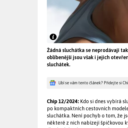
Žádná sluchátka se neprodávají ta
oblíbenější jsou však i jejich otevř
sluchátek.
Líbí se vám tento článek? Přidejte si C
Chip 12/2024:
Kdo si dnes vybírá s
po kompaktních cestovních modelec
sluchátka. Není pochyb o tom, že 
některé z nich nabízejí špičkovou k