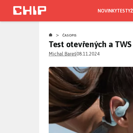
Přejít
k
NOVINKY
TESTY
Ž
hlavnímu
obsahu
>
ČASOPIS
Test otevřených a TWS 
Michal Bareš
08.11.2024