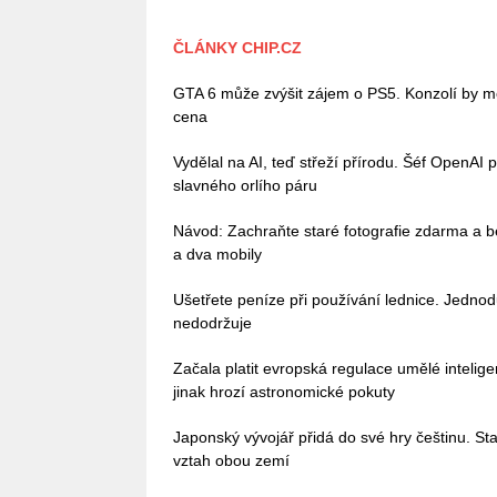
ČLÁNKY CHIP.CZ
GTA 6 může zvýšit zájem o PS5. Konzolí by mě
cena
Vydělal na AI, teď střeží přírodu. Šéf OpenAI 
slavného orlího páru
Návod: Zachraňte staré fotografie zdarma a b
a dva mobily
Ušetřete peníze při používání lednice. Jedno
nedodržuje
Začala platit evropská regulace umělé intelig
jinak hrozí astronomické pokuty
Japonský vývojář přidá do své hry češtinu. Stač
vztah obou zemí