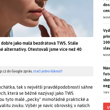
dos
cen
NOV
Vydě
Vydě
pří
100
k dobře jako malá bezdrátová TWS. Stále
sla
ené alternativy. Otestovali jsme více než 40
NOV
Náv
Náv
hip.cz do Google zpráv,
stačí jedno kliknutí!
fot
ske
neg
luchátka, tak s největší pravděpodobností sáhne
h, která se běžně nazývají jako TWS
TIPY
jsou tyto malé „pecky" mimořádně praktické a
valitu zvuku. Výběr je navíc obrovský, v našich
V