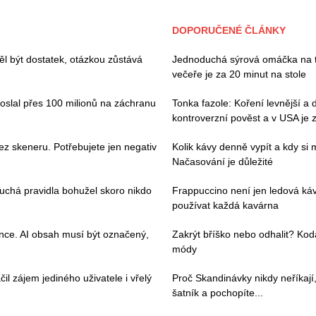
DOPORUČENÉ ČLÁNKY
l být dostatek, otázkou zůstává
Jednoduchá sýrová omáčka na tě
večeře je za 20 minut na stole
poslal přes 100 milionů na záchranu
Tonka fazole: Koření levnější a 
kontroverzní pověst a v USA je
ez skeneru. Potřebujete jen negativ
Kolik kávy denně vypít a kdy si
Načasování je důležité
duchá pravidla bohužel skoro nikdo
Frappuccino není jen ledová ká
používat každá kavárna
ence. AI obsah musí být označený,
Zakrýt bříško nebo odhalit? Kod
módy
il zájem jediného uživatele i vřelý
Proč Skandinávky nikdy neříkají,
šatník a pochopíte...