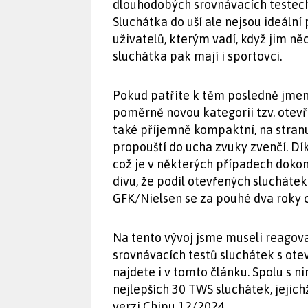
dlouhodobých srovnávacích testech
Sluchátka do uší ale nejsou ideáln
uživatelů, kterým vadí, když jim n
sluchátka pak mají i sportovci.
Pokud patříte k těm posledně jmen
poměrně novou kategorii tzv. otevř
také příjemně kompaktní, na stran
propouští do ucha zvuky zvenčí. Dík
což je v některých případech dokonc
divu, že podíl otevřených sluchátek
GFK/Nielsen se za pouhé dva roky ce
Na tento vývoj jsme museli reagovat
srovnávacích testů sluchátek s ote
najdete i v tomto článku. Spolu s n
nejlepších 30 TWS sluchátek, jejich
verzi Chipu 12/2024.