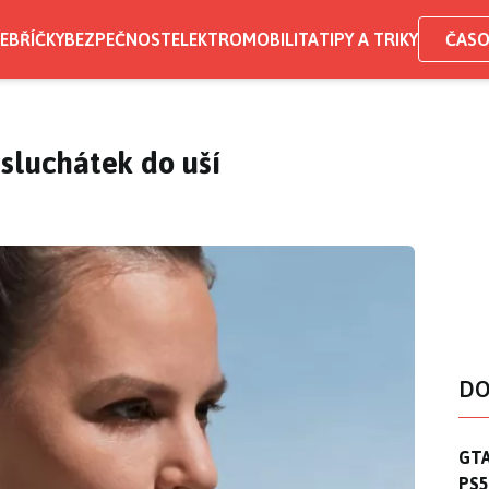
EBŘÍČKY
BEZPEČNOST
ELEKTROMOBILITA
TIPY A TRIKY
ČASO
sluchátek do uší
DO
GTA
GTA
PS5