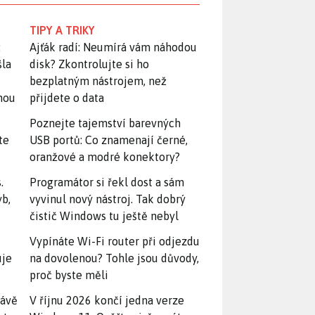
TIPY A TRIKY
:
Ajťák radí: Neumírá vám náhodou
šla
disk? Zkontrolujte si ho
bezplatným nástrojem, než
snou
přijdete o data
Poznejte tajemství barevných
te
USB portů: Co znamenají černé,
oranžové a modré konektory?
.
Programátor si řekl dost a sám
yb,
vyvinul nový nástroj. Tak dobrý
čistič Windows tu ještě nebyl
Vypínáte Wi-Fi router při odjezdu
uje
na dovolenou? Tohle jsou důvody,
proč byste měli
rávě
V říjnu 2026 končí jedna verze