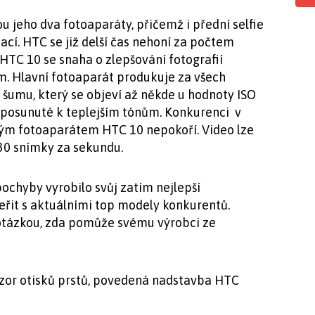
u jeho dva fotoaparáty, přičemž i přední selfie
ací. HTC se již delší čas nehoní za počtem
TC 10 se snaha o zlepšování fotografií
. Hlavní fotoaparát produkuje za všech
šumu, který se objeví až někde u hodnoty ISO
hu posunuté k teplejším tónům. Konkurenci v
ým fotoaparátem HTC 10 nepokoří. Video lze
30 snímky za sekundu.
chyby vyrobilo svůj zatím nejlepší
řit s aktuálními top modely konkurentů.
otázkou, zda pomůže svému výrobci ze
enzor otisků prstů, povedená nadstavba HTC