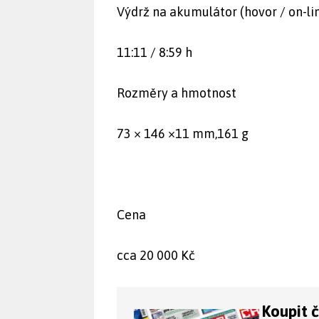
Výdrž na akumulátor (hovor / on-li
11:11 / 8:59 h
Rozměry a hmotnost
73 × 146 ×11 mm,161 g
Cena
cca 20 000 Kč
Koupit 