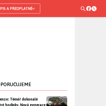
PIS A PŘEDPLATNÉ
PORUČUJEME
enze: Téměř dokonalé chytré hodinky. Nová generace Samsung
enze: Téměř dokonalé
tré hodinky. Nová generace