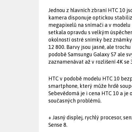
Jednou z hlavních zbraní HTC 10 jso
kamera disponuje optickou stabiliz
megapixelů na snímači a v modelu H
setkala opravdu s velkým úspěchem
okolností ostré snímky bez známky 
12 800. Barvy jsou jasné, ale troc
podobě Samsungu Galaxy S7 ale sv
zaznamenávat až v rozlišení 4K se 
HTC v podobě modelu HTC 10 bezpo
smartphone, který může hrdě soupe
Sebevědomá je i cena HTC 10 a je 
současných problémů.
+ Jasný displej, rychlý procesor, s
Sense 8.