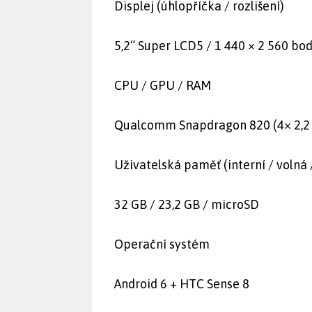
Displej (úhlopříčka / rozlišení)
5,2“ Super LCD5 / 1 440 × 2 560 bo
CPU / GPU / RAM
Qualcomm Snapdragon 820 (4× 2,2 
Uživatelská paměť (interní / volná 
32 GB / 23,2 GB / microSD
Operační systém
Android 6 + HTC Sense 8