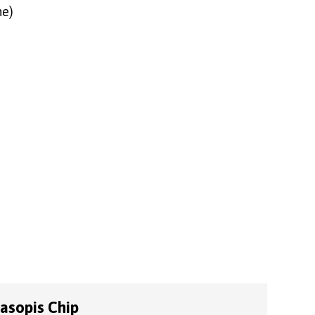
ne)
časopis Chip