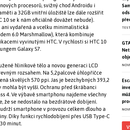
nových procesorů, svižný chod Androidu i
Sam
měti a 32GB vnitřní úložiště lze dále rozšířit
ods
pře
 10 se k nám oficiálně dovážet nebude).
ani vydařená a vcelku minimalistická
TES
idem 6.0 Marshmallow), která kombinuje
ikacemi vyvinutými HTC. V rychlosti si HTC 10
GTA
GTA
ungem Galaxy S7.
Net
obj
žené hliníkové tělo a novou generaci LCD
NOV
arevným rozsahem. Na 5,2palcové úhlopříčce
ená skvělých 570 ppi. Jas je bezchybných 393,2
Esca
Esc
y mohla být vyšší. Ochranu před škrábanci
inve
 Glass 4. Ve výbavě smartphonu najdeme všechny
můž
pro
e, že se nedostalo na bezdrátové dobíjení.
 udrží smartphone v provozu celkem dlouho a
NOV
diny. Díky funkci rychlodobíjení přes USB Type-C
 30 minut.
V