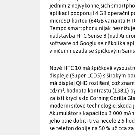
jedním z nejvýkonnějších smartpho
aplikací podporují 4 GB operační pa
microSD kartou (64GB varianta HTC
Tempo smartphonu nijak nesnižuje 
nadstavba HTC Sense 8 (nad Andro
software od Googlu se několika apl
v ničem nezadá se špičkovým Sams
Nové HTC 10 má špičkově vysoustru
displeje (Super LCD5) s širokým b
má displej QHD rozlišení, což znam
cd/m², hodnota kontrastu (138:1) b
zajistí krycí sklo Corning Gorilla
moderní síťové technologie, škoda j
Akumulátor s kapacitou 3 000 mAh
jeho plné dobití trvá necelé 2,5 ho
se telefon dobije na 50 % už cca za