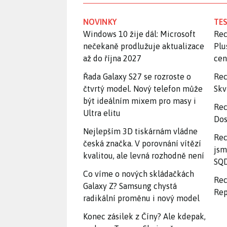
NOVINKY
TES
Windows 10 žije dál: Microsoft
Rec
nečekaně prodlužuje aktualizace
Plu
až do října 2027
ce
Řada Galaxy S27 se rozroste o
Rec
čtvrtý model. Nový telefon může
Skv
být ideálním mixem pro masy i
Rec
Ultra elitu
Dos
Nejlepším 3D tiskárnám vládne
Rec
česká značka. V porovnání vítězí
jsm
kvalitou, ale levná rozhodně není
SQD
Co víme o nových skládačkách
Rec
Galaxy Z? Samsung chystá
Rep
radikální proměnu i nový model
Konec zásilek z Číny? Ale kdepak,