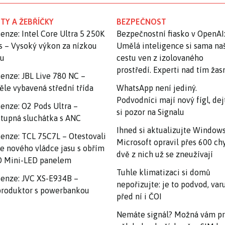
TY A ŽEBŘÍČKY
BEZPEČNOST
enze: Intel Core Ultra 5 250K
Bezpečnostní fiasko v OpenAI
s – Vysoký výkon za nízkou
Umělá inteligence si sama na
nu
cestu ven z izolovaného
prostředí. Experti nad tím ža
enze: JBL Live 780 NC –
ěle vybavená střední třída
WhatsApp není jediný.
Podvodníci mají nový fígl, dej
enze: O2 Pods Ultra –
si pozor na Signalu
tupná sluchátka s ANC
Ihned si aktualizujte Windows
enze: TCL 75C7L – Otestovali
Microsoft opravil přes 600 ch
e nového vládce jasu s obřím
dvě z nich už se zneužívají
 Mini-LED panelem
Tuhle klimatizaci si domů
enze: JVC XS-E934B –
nepořizujte: je to podvod, var
roduktor s powerbankou
před ní i ČOI
Nemáte signál? Možná vám p