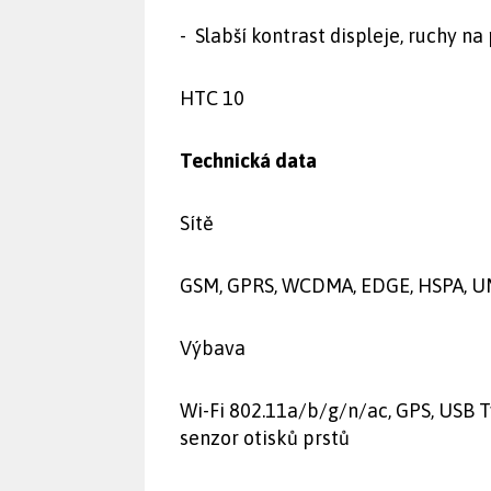
- Slabší kontrast displeje, ruchy na
HTC 10
Technická data
Sítě
GSM, GPRS, WCDMA, EDGE, HSPA, UMT
Výbava
Wi-Fi 802.11a/b/g/n/ac, GPS, USB T
senzor otisků prstů