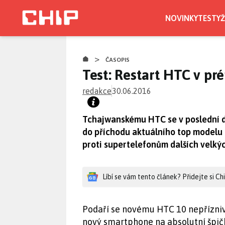
Přejít
k
NOVINKY
TESTY
Ž
hlavnímu
obsahu
>
ČASOPIS
Test: Restart HTC v pr
redakce
30.06.2016
Tchajwanskému HTC se v poslední d
do příchodu aktuálního top modelu
proti supertelefonům dalších velký
Líbí se vám tento článek? Přidejte si C
Podaří se novému HTC 10 nepřízni
nový smartphone na absolutní špi