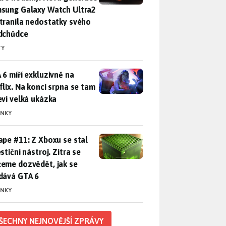
sung Galaxy Watch Ultra2
tranila nedostatky svého
dchůdce
TY
 6 míří exkluzivně na Netflix. Na konci srpna se tam objeví ve
 6 míří exkluzivně na
flix. Na konci srpna se tam
eví velká ukázka
INKY
pe #11: Z Xboxu se stal investiční nástroj. Zítra se můžeme d
ape #11: Z Xboxu se stal
stiční nástroj. Zítra se
eme dozvědět, jak se
dává GTA 6
INKY
ŠECHNY NEJNOVĚJŠÍ ZPRÁVY