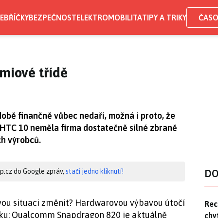
EBŘÍČKY
BEZPEČNOST
ELEKTROMOBILITA
TIPY A TRIKY
ČASO
émiové třídě
obě finančně vůbec nedaří, možná i proto, že
 HTC 10 neměla firma dostatečně silné zbraně
ch výrobců.
hip.cz do Google zpráv,
stačí jedno kliknutí!
DO
vou situaci změnit? Hardwarovou výbavou útočí
Rec
Rec
čku: Qualcomm Snapdragon 820 je aktuálně
chy