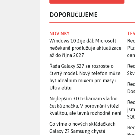
DOPORUČUJEME
NOVINKY
TES
Windows 10 žije dál: Microsoft
Rec
nečekaně prodlužuje aktualizace
Plu
až do října 2027
ce
Řada Galaxy S27 se rozroste o
Rec
čtvrtý model. Nový telefon může
Skv
být ideálním mixem pro masy i
Rec
Ultra elitu
Dos
Nejlepším 3D tiskárnám vládne
Rec
česká značka. V porovnání vítězí
jsm
kvalitou, ale levná rozhodně není
SQD
Co víme o nových skládačkách
Rec
Galaxy Z? Samsung chystá
Rep