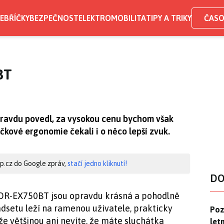
EBŘÍČKY
BEZPEČNOST
ELEKTROMOBILITA
TIPY A TRIKY
ČASO
BT
pravdu povedl, za vysokou cenu bychom však
kové ergonomie čekali i o něco lepší zvuk.
hip.cz do Google zpráv,
stačí jedno kliknutí!
DO
DR-EX750BT jsou opravdu krásná a pohodlně
eadsetu leží na ramenou uživatele, prakticky
Pozo
Poz
že většinou ani nevíte, že máte sluchátka
letn