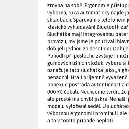
zrovna na sobě. Ergonomie přístup
výborná, ruka automaticky najde jak
skladbách. Spárování s telefonem je
klasické vyhledávání Bluetooth za
Sluchátka mají integrovanou baterii
provozu, my jsme je používali hlavn
dobíjeli jednou za deset dní. Dobí
Pohodlí při poslechu zvyšuje i mož
gumových ušních vložek, vybere si 
označuje tato sluchátka jako „high-r
nenadchl. Hrají příjemně vyváženě a
poněkud postrádá autentičnost a d
000 Kč čekali. Nechceme tvrdit, že 
ale prostě mu chybí jiskra. Nenašli
modelu vyloženě seděl. U slucháte
výbornou ergonomii prominuli, ale n
a to v tomto případě neplatí.