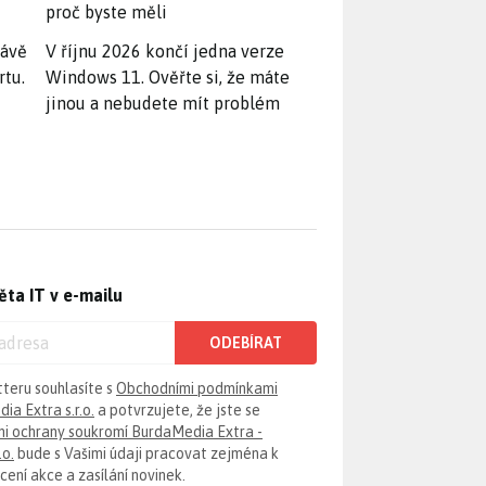
proč byste měli
rávě
V říjnu 2026 končí jedna verze
rtu.
Windows 11. Ověřte si, že máte
jinou a nebudete mít problém
ěta IT v e-mailu
ODEBÍRAT
tteru souhlasíte s
Obchodními podmínkami
ia Extra s.r.o.
a potvrzujete, že jste se
i ochrany soukromí BurdaMedia Extra -
.o.
bude s Vašimi údaji pracovat zejména k
ení akce a zasílání novinek.