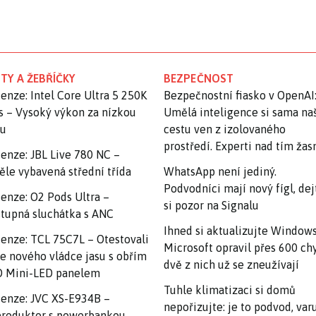
TY A ŽEBŘÍČKY
BEZPEČNOST
enze: Intel Core Ultra 5 250K
Bezpečnostní fiasko v OpenAI
s – Vysoký výkon za nízkou
Umělá inteligence si sama na
nu
cestu ven z izolovaného
prostředí. Experti nad tím ža
enze: JBL Live 780 NC –
ěle vybavená střední třída
WhatsApp není jediný.
Podvodníci mají nový fígl, dej
enze: O2 Pods Ultra –
si pozor na Signalu
tupná sluchátka s ANC
Ihned si aktualizujte Windows
enze: TCL 75C7L – Otestovali
Microsoft opravil přes 600 ch
e nového vládce jasu s obřím
dvě z nich už se zneužívají
 Mini-LED panelem
Tuhle klimatizaci si domů
enze: JVC XS-E934B –
nepořizujte: je to podvod, var
roduktor s powerbankou