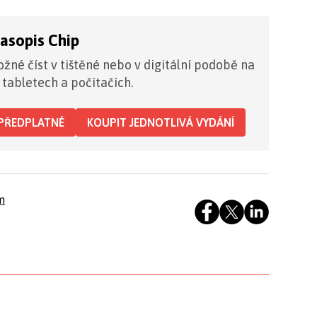
časopis Chip
žné číst v tištěné nebo v digitální podobě na
 tabletech a počítačích.
PŘEDPLATNÉ
KOUPIT JEDNOTLIVÁ VYDÁNÍ
m