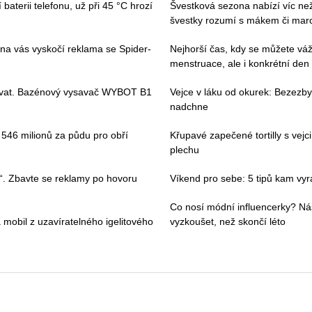
baterii telefonu, už při 45 °C hrozí
Švestková sezona nabízí víc než 
švestky rozumí s mákem či ma
 na vás vyskočí reklama se Spider-
Nejhorší čas, kdy se můžete váž
menstruace, ale i konkrétní den
ívat. Bazénový vysavač WYBOT B1
Vejce v láku od okurek: Bezezbyt
nadchne
i 546 milionů za půdu pro obří
Křupavé zapečené tortilly s vej
plechu
“. Zbavte se reklamy po hovoru
Víkend pro sebe: 5 tipů kam vyraz
Co nosí módní influencerky? Ná
 mobil z uzavíratelného igelitového
vyzkoušet, než skončí léto