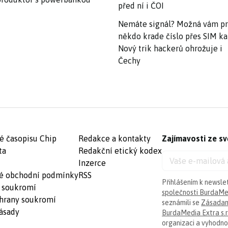
před ní i ČOI
Nemáte signál? Možná vám p
někdo krade číslo přes SIM ka
Nový trik hackerů ohrožuje i
Čechy
é časopisu Chip
Redakce a kontakty
Zajímavosti ze sv
ta
Redakční etický kodex
Inzerce
é obchodní podmínky
RSS
Přihlášením k newsle
 soukromí
společnosti BurdaMed
hrany soukromí
seznámili se
Zásadam
ásady
BurdaMedia Extra s.r
organizaci a vyhodnoc