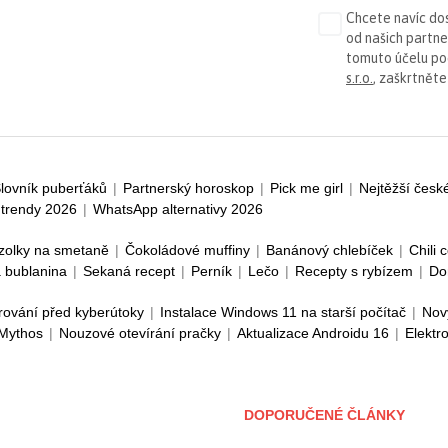
Chcete navíc dos
od našich partn
tomuto účelu p
s.r.o.
, zaškrtněte
lovník puberťáků
|
Partnerský horoskop
|
Pick me girl
|
Nejtěžší česk
trendy 2026
|
WhatsApp alternativy 2026
zolky na smetaně
|
Čokoládové muffiny
|
Banánový chlebíček
|
Chili 
 bublanina
|
Sekaná recept
|
Perník
|
Lečo
|
Recepty s rybízem
|
Do
rování před kyberútoky
|
Instalace Windows 11 na starší počítač
|
Nov
 Mythos
|
Nouzové otevírání pračky
|
Aktualizace Androidu 16
|
Elektr
DOPORUČENÉ ČLÁNKY