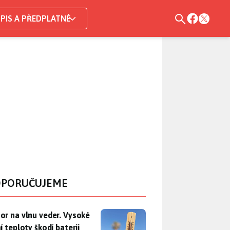
PIS A PŘEDPLATNÉ
PORUČUJEME
r na vlnu veder. Vysoké letní teploty škodí baterii telefonu, už
or na vlnu veder. Vysoké
í teploty škodí baterii