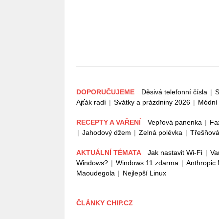
DOPORUČUJEME
Děsivá telefonní čísla
|
S
Ajťák radí
|
Svátky a prázdniny 2026
|
Módní 
RECEPTY A VAŘENÍ
Vepřová panenka
|
Fa
|
Jahodový džem
|
Zelná polévka
|
Třešňová
AKTUÁLNÍ TÉMATA
Jak nastavit Wi-Fi
|
Va
Windows?
|
Windows 11 zdarma
|
Anthropic
Maoudegola
|
Nejlepší Linux
ČLÁNKY CHIP.CZ