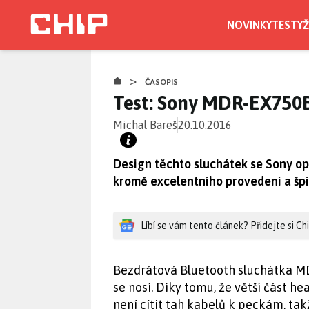
Přejít
k
NOVINKY
TESTY
Ž
hlavnímu
obsahu
>
ČASOPIS
Test: Sony MDR-EX750
Michal Bareš
20.10.2016
Design těchto sluchátek se Sony o
kromě excelentního provedení a špič
Líbí se vám tento článek? Přidejte si C
Bezdrátová Bluetooth sluchátka M
se nosí. Díky tomu, že větší část h
není cítit tah kabelů k peckám, tak