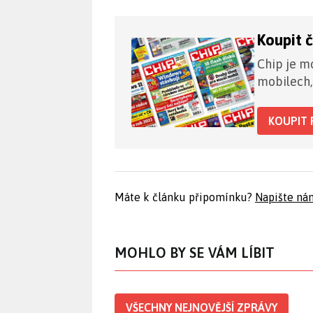
Koupit 
Chip je mo
mobilech,
KOUPIT 
Máte k článku připomínku?
Napište ná
MOHLO BY SE VÁM LÍBIT
VŠECHNY NEJNOVĚJŠÍ ZPRÁVY