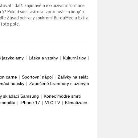
távat i další zajímavé a exkluzivní informace
erů? Pokud souhlasíte se zpracováním údajů k
odle
Zásad ochrany soukromí BurdaMedia Extra
 toto pole.
é jazykolamy
|
Láska a vztahy
|
Kulturní tipy
|
con carne
|
Sportovní nápoj
|
Zálivky na salát
mácí housky
|
Zapečené brambory s uzeným
ý skládací Samsung
|
Konec modré smrti
omobilita
|
iPhone 17
|
VLC TV
|
Klimatizace