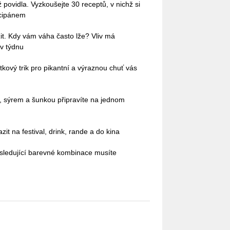
povidla. Vyzkoušejte 30 receptů, v nichž si
rcipánem
it. Kdy vám váha často lže? Vliv má
 v týdnu
kový trik pro pikantní a výraznou chuť vás
ci, sýrem a šunkou připravíte na jednom
it na festival, drink, rande a do kina
sledující barevné kombinace musíte