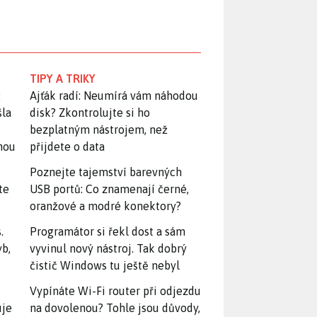
TIPY A TRIKY
:
Ajťák radí: Neumírá vám náhodou
šla
disk? Zkontrolujte si ho
bezplatným nástrojem, než
snou
přijdete o data
Poznejte tajemství barevných
te
USB portů: Co znamenají černé,
oranžové a modré konektory?
.
Programátor si řekl dost a sám
yb,
vyvinul nový nástroj. Tak dobrý
čistič Windows tu ještě nebyl
Vypínáte Wi-Fi router při odjezdu
uje
na dovolenou? Tohle jsou důvody,