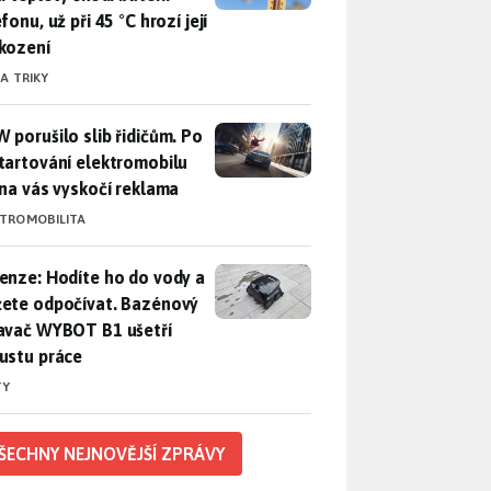
fonu, už při 45 °C hrozí její
kození
 A TRIKY
 porušilo slib řidičům. Po nastartování elektromobilu iX3 na 
 porušilo slib řidičům. Po
tartování elektromobilu
 na vás vyskočí reklama
KTROMOBILITA
enze: Hodíte ho do vody a můžete odpočívat. Bazénový vysava
enze: Hodíte ho do vody a
ete odpočívat. Bazénový
avač WYBOT B1 ušetří
ustu práce
TY
ŠECHNY NEJNOVĚJŠÍ ZPRÁVY