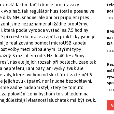
u k ovládacím tlačítkům je pro praváky
tele
 vypínač, tak regulátor hlasitosti a posunu ve
poš
 díky NFC snadné, ale ani při připojení přes
TIPY
řízení jsme nezaznamenali žádné problémy.
, která podle výrobce vystačí na 7,5 hodiny
BMW
BMW
ě při cestě do práce a zpět a prakticky jsme je
nas
jení je realizováno pomocí microUSB kabelu.
iX3
nost volby mezi přibalenými čtyřmi typy
ELE
každý. S rozsahem od 5 Hz do 40 kHz Sony
es“, nás ale jejich rozsah při poslechu zase tak
Rec
Rec
 nepreferují ani basy, ani výšky, zvuk ale
můž
etaily, které bychom od sluchátek za téměř 5
vys
je jejich zvuk špatný, není nudně bezpohlavní,
spo
 jsme žádný hudební styl, který by tomuto
TES
k za poloviční cenu bychom to s ohledem na
ejdůležitější vlastností sluchátek má být zvuk,
V