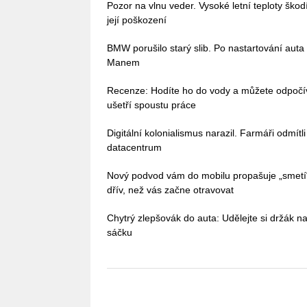
Pozor na vlnu veder. Vysoké letní teploty škodí 
její poškození
BMW porušilo starý slib. Po nastartování auta
Manem
Recenze: Hodíte ho do vody a můžete odpoč
ušetří spoustu práce
Digitální kolonialismus narazil. Farmáři odmítl
datacentrum
Nový podvod vám do mobilu propašuje „smetí
dřív, než vás začne otravovat
Chytrý zlepšovák do auta: Udělejte si držák na
sáčku