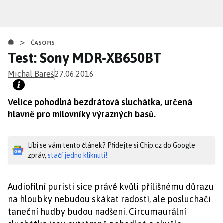
Přejít
k
hlavnímu
>
obsahu
ČASOPIS
Test: Sony MDR-XB650BT
Michal Bareš
27.06.2016
Velice pohodlná bezdrátová sluchátka, určená
hlavně pro milovníky výrazných basů.
Líbí se vám tento článek? Přidejte si Chip.cz do Google
zpráv,
stačí jedno kliknutí!
Audiofilní puristi sice právě kvůli přílišnému důrazu
na hloubky nebudou skákat radostí, ale posluchači
taneční hudby budou nadšeni. Circumaurální