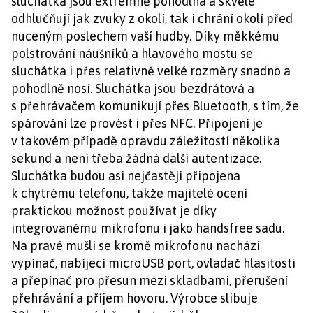
sluchátka jsou extrémně pohodlná a skvěle
odhlučňují jak zvuky z okolí, tak i chrání okolí před
nuceným poslechem vaší hudby. Díky měkkému
polstrování náušníků a hlavového mostu se
sluchátka i přes relativně velké rozměry snadno a
pohodlně nosí. Sluchátka jsou bezdrátová a
s přehrávačem komunikují přes Bluetooth, s tím, že
spárování lze provést i přes NFC. Připojení je
v takovém případě opravdu záležitostí několika
sekund a není třeba žádná další autentizace.
Sluchátka budou asi nejčastěji připojena
k chytrému telefonu, takže majitelé ocení
praktickou možnost používat je díky
integrovanému mikrofonu i jako handsfree sadu.
Na pravé mušli se kromě mikrofonu nachází
vypínač, nabíjecí microUSB port, ovladač hlasitosti
a přepínač pro přesun mezi skladbami, přerušení
přehrávání a příjem hovoru. Výrobce slibuje