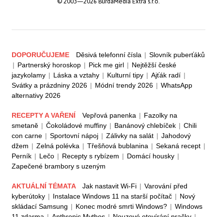
© 2003—2026 BurdaMedia Extra s.r.o.
DOPORUČUJEME
Děsivá telefonní čísla
|
Slovník puberťáků
|
Partnerský horoskop
|
Pick me girl
|
Nejtěžší české
jazykolamy
|
Láska a vztahy
|
Kulturní tipy
|
Ajťák radí
|
Svátky a prázdniny 2026
|
Módní trendy 2026
|
WhatsApp
alternativy 2026
RECEPTY A VAŘENÍ
Vepřová panenka
|
Fazolky na
smetaně
|
Čokoládové muffiny
|
Banánový chlebíček
|
Chili
con carne
|
Sportovní nápoj
|
Zálivky na salát
|
Jahodový
džem
|
Zelná polévka
|
Třešňová bublanina
|
Sekaná recept
|
Perník
|
Lečo
|
Recepty s rybízem
|
Domácí housky
|
Zapečené brambory s uzeným
AKTUÁLNÍ TÉMATA
Jak nastavit Wi-Fi
|
Varování před
kyberútoky
|
Instalace Windows 11 na starší počítač
|
Nový
skládací Samsung
|
Konec modré smrti Windows?
|
Windows
11 zdarma
|
Anthropic Mythos
|
Nouzové otevírání pračky
|