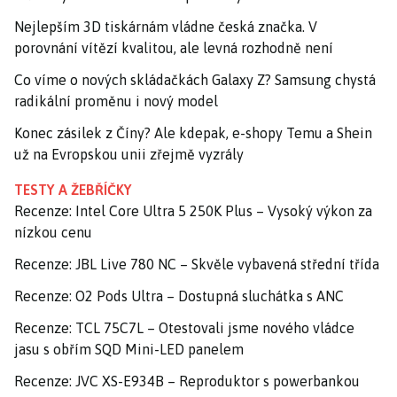
Nejlepším 3D tiskárnám vládne česká značka. V
porovnání vítězí kvalitou, ale levná rozhodně není
Co víme o nových skládačkách Galaxy Z? Samsung chystá
radikální proměnu i nový model
Konec zásilek z Číny? Ale kdepak, e-shopy Temu a Shein
už na Evropskou unii zřejmě vyzrály
TESTY A ŽEBŘÍČKY
Recenze: Intel Core Ultra 5 250K Plus – Vysoký výkon za
nízkou cenu
Recenze: JBL Live 780 NC – Skvěle vybavená střední třída
Recenze: O2 Pods Ultra – Dostupná sluchátka s ANC
Recenze: TCL 75C7L – Otestovali jsme nového vládce
jasu s obřím SQD Mini-LED panelem
Recenze: JVC XS-E934B – Reproduktor s powerbankou