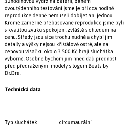
30hodinovou výdrž na baterii, během
dvoutýdenního testování jsme je při cca hodině
reprodukce denně nemuseli dobíjet ani jednou.
Kromě záměrně přebasované reprodukce jsme byli
s kvalitou zvuku spokojeni, zvláště s ohledem na
cenu. Středy jsou sice trochu nudné a chybí jim
detaily a výšky nejsou křišťálově ostré, ale na
cenovou visačku okolo 3 500 Kč hrají sluchátka
výborně. Osobně bychom jim hned dali přednost
před předraženými modely s logem Beats by
Dr.Dre.
Technická data
Typ sluchátek circumaurální