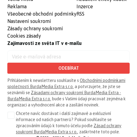
Reklama
Inzerce
Všeobecné obchodní podmínky
RSS
Nastavení soukromí
Zásady ochrany soukromí
Cookies zásady
Zajímavosti ze světa IT v e-mailu
ODEBÍRAT
Přihlášením k newsletteru souhlasíte s
Obchodními podmínkami
společnosti BurdaMedia Extra s.r.o.
a potvrzujete, že jste se
seznámili se
Zásadami ochrany soukromí BurdaMedia Extra -
BurdaMedia Extra s.r.o.
bude s Vašimi údaji pracovat zejména k
organizaci a vyhodnocení akce a zasílání novinek.
Chcete navíc dostávat i další zajímavé a exkluzivní
informace od našich partnerů? Pokud souhlasíte se
zpracováním údajů k tomuto účelu podle
Zásad ochrany
soukromí BurdaMedia Extra s.r.o.
, zaškrtněte toto pole.