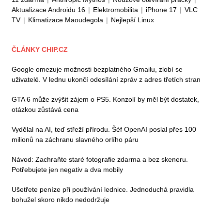
Aktualizace Androidu 16
|
Elektromobilita
|
iPhone 17
|
VLC
TV
|
Klimatizace Maoudegola
|
Nejlepší Linux
ČLÁNKY CHIP.CZ
Google omezuje možnosti bezplatného Gmailu, zlobí se
uživatelé. V lednu ukončí odesílání zpráv z adres třetích stran
GTA 6 může zvýšit zájem o PS5. Konzolí by měl být dostatek,
otázkou zůstává cena
Vydělal na AI, teď střeží přírodu. Šéf OpenAI poslal přes 100
milionů na záchranu slavného orlího páru
Návod: Zachraňte staré fotografie zdarma a bez skeneru.
Potřebujete jen negativ a dva mobily
Ušetřete peníze při používání lednice. Jednoduchá pravidla
bohužel skoro nikdo nedodržuje