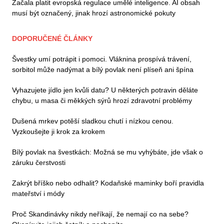
Začala platit evropská regulace umělé inteligence. AI obsah
musí být označený, jinak hrozí astronomické pokuty
DOPORUČENÉ ČLÁNKY
Švestky umí potrápit i pomoci. Vláknina prospívá trávení,
sorbitol může nadýmat a bílý povlak není plíseň ani špína
Vyhazujete jídlo jen kvůli datu? U některých potravin děláte
chybu, u masa či měkkých sýrů hrozí zdravotní problémy
Dušená mrkev potěší sladkou chutí i nízkou cenou.
Vyzkoušejte ji krok za krokem
Bílý povlak na švestkách: Možná se mu vyhýbáte, jde však o
záruku čerstvosti
Zakrýt bříško nebo odhalit? Kodaňské maminky boří pravidla
mateřství i módy
Proč Skandinávky nikdy neříkají, že nemají co na sebe?