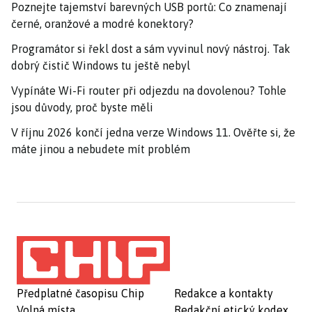
Poznejte tajemství barevných USB portů: Co znamenají
černé, oranžové a modré konektory?
Programátor si řekl dost a sám vyvinul nový nástroj. Tak
dobrý čistič Windows tu ještě nebyl
Vypínáte Wi-Fi router při odjezdu na dovolenou? Tohle
jsou důvody, proč byste měli
V říjnu 2026 končí jedna verze Windows 11. Ověřte si, že
máte jinou a nebudete mít problém
Předplatné časopisu Chip
Redakce a kontakty
Volná místa
Redakční etický kodex