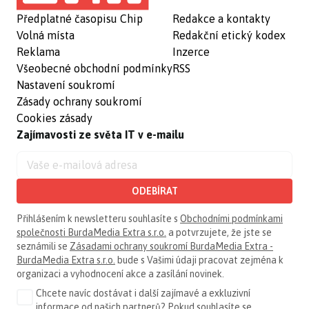
Předplatné časopisu Chip
Redakce a kontakty
Volná místa
Redakční etický kodex
Reklama
Inzerce
Všeobecné obchodní podmínky
RSS
Nastavení soukromí
Zásady ochrany soukromí
Cookies zásady
Zajímavosti ze světa IT v e-mailu
ODEBÍRAT
Přihlášením k newsletteru souhlasíte s
Obchodními podmínkami
společnosti BurdaMedia Extra s.r.o.
a potvrzujete, že jste se
seznámili se
Zásadami ochrany soukromí BurdaMedia Extra -
BurdaMedia Extra s.r.o.
bude s Vašimi údaji pracovat zejména k
organizaci a vyhodnocení akce a zasílání novinek.
Chcete navíc dostávat i další zajímavé a exkluzivní
informace od našich partnerů? Pokud souhlasíte se