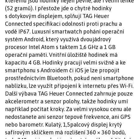
kterému jsou hodinky nejen pevné, ale i velmi lehké
(52 gramů). I přestože jde o chytré hodinky
s dotykovým displejem, splňují TAG Heuer
Connected specifikaci odolnosti proti prachu a
vodě IP67. Luxusní smartwatch pohání operační
systém Android, který využívá dvoujádrový
procesor Intel Atom s taktem 1,6 GHz a 1 GB
operační paměti. Vnitřní úložiště hodinek má
kapacitu 4 GB. Hodinky pracují velmi svižně a ke
smartphonu s Androidem či iOS je lze propojit
prostřednictvím Bluetooth, pokud není smartphone
nablízku, lze využít připojení k internetu přes Wi-Fi.
Další výbava TAG Heuer Connected zahrnuje pouze
akcelerometr a senzor polohy, takže hodinky umí
například počítat kroky. Za velmi vysokou cenu ale
nedostanete ani senzor tepové frekvence, ani GPS
nebo barometr. Kulatý, 1,5palcový displej krytý
safírovým sklíčkem má rozlišení 360 × 360 bodů,