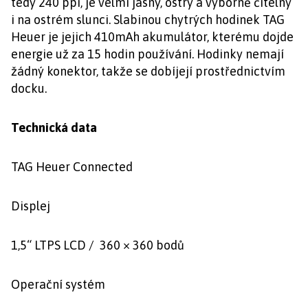
tedy 240 ppi, je velmi jasný, ostrý a výborně čitelný
i na ostrém slunci. Slabinou chytrých hodinek TAG
Heuer je jejich 410mAh akumulátor, kterému dojde
energie už za 15 hodin používání. Hodinky nemají
žádný konektor, takže se dobíjejí prostřednictvím
docku.
Technická data
TAG Heuer Connected
Displej
1,5“ LTPS LCD / 360 × 360 bodů
Operační systém