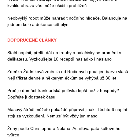
kvalitu obrazu vás může ošidit i prohlížeč
Neobvyklý robot může nahradit nočního hlídače. Balancuje na
jednom kole a dokonce cítí plyn
DOPORUČENÉ ČLÁNKY
Stačí naplnit, přelít, dát do trouby a palačinky se promění v
delikatesu. Vyzkoušejte 10 receptů nasladko i naslano
Zdeňka Žádníková změnila od Rodinných pout jen barvu vlasů.
Nejí třikrát denně a některým éčkům se vyhýbá už 30 let
Proč je domácí frankfurtská polévka lepší než z hospody?
Dopřejte jí dostatek času
Masový štrúdl můžete pokaždé připravit jinak: Těchto 6 náplní
stojí za vyzkoušení. Nemusí být vždy jen maso
Ženy podle Christophera Nolana: Achillova pata kultovního
tvůrce