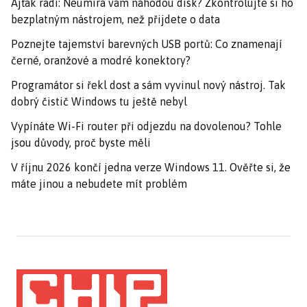
Ajťák radí: Neumírá vám náhodou disk? Zkontrolujte si ho
bezplatným nástrojem, než přijdete o data
Poznejte tajemství barevných USB portů: Co znamenají
černé, oranžové a modré konektory?
Programátor si řekl dost a sám vyvinul nový nástroj. Tak
dobrý čistič Windows tu ještě nebyl
Vypínáte Wi-Fi router při odjezdu na dovolenou? Tohle
jsou důvody, proč byste měli
V říjnu 2026 končí jedna verze Windows 11. Ověřte si, že
máte jinou a nebudete mít problém