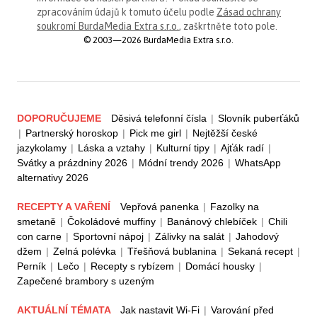
zpracováním údajů k tomuto účelu podle
Zásad ochrany
soukromí BurdaMedia Extra s.r.o.
, zaškrtněte toto pole.
© 2003—2026 BurdaMedia Extra s.r.o.
DOPORUČUJEME
Děsivá telefonní čísla
|
Slovník puberťáků
|
Partnerský horoskop
|
Pick me girl
|
Nejtěžší české
jazykolamy
|
Láska a vztahy
|
Kulturní tipy
|
Ajťák radí
|
Svátky a prázdniny 2026
|
Módní trendy 2026
|
WhatsApp
alternativy 2026
RECEPTY A VAŘENÍ
Vepřová panenka
|
Fazolky na
smetaně
|
Čokoládové muffiny
|
Banánový chlebíček
|
Chili
con carne
|
Sportovní nápoj
|
Zálivky na salát
|
Jahodový
džem
|
Zelná polévka
|
Třešňová bublanina
|
Sekaná recept
|
Perník
|
Lečo
|
Recepty s rybízem
|
Domácí housky
|
Zapečené brambory s uzeným
AKTUÁLNÍ TÉMATA
Jak nastavit Wi-Fi
|
Varování před