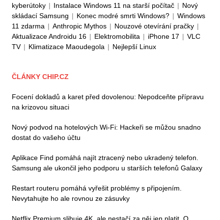
kyberútoky
|
Instalace Windows 11 na starší počítač
|
Nový
skládací Samsung
|
Konec modré smrti Windows?
|
Windows
11 zdarma
|
Anthropic Mythos
|
Nouzové otevírání pračky
|
Aktualizace Androidu 16
|
Elektromobilita
|
iPhone 17
|
VLC
TV
|
Klimatizace Maoudegola
|
Nejlepší Linux
ČLÁNKY CHIP.CZ
Focení dokladů a karet před dovolenou: Nepodceňte přípravu
na krizovou situaci
Nový podvod na hotelových Wi-Fi: Hackeři se můžou snadno
dostat do vašeho účtu
Aplikace Find pomáhá najít ztracený nebo ukradený telefon.
Samsung ale ukončil jeho podporu u starších telefonů Galaxy
Restart routeru pomáhá vyřešit problémy s připojením.
Nevytahujte ho ale rovnou ze zásuvky
Netflix Premium slibuje 4K, ale nestačí za něj jen platit. O