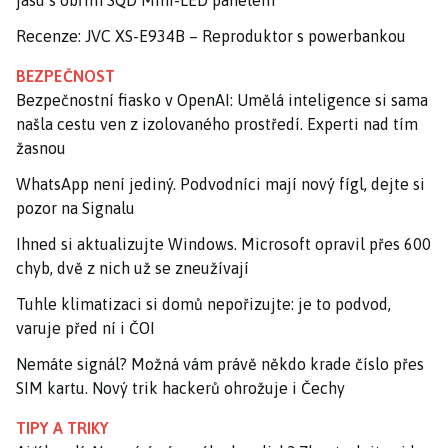
jasu s obřím SQD Mini-LED panelem
Recenze: JVC XS-E934B – Reproduktor s powerbankou
BEZPEČNOST
Bezpečnostní fiasko v OpenAI: Umělá inteligence si sama
našla cestu ven z izolovaného prostředí. Experti nad tím
žasnou
WhatsApp není jediný. Podvodníci mají nový fígl, dejte si
pozor na Signalu
Ihned si aktualizujte Windows. Microsoft opravil přes 600
chyb, dvě z nich už se zneužívají
Tuhle klimatizaci si domů nepořizujte: je to podvod,
varuje před ní i ČOI
Nemáte signál? Možná vám právě někdo krade číslo přes
SIM kartu. Nový trik hackerů ohrožuje i Čechy
TIPY A TRIKY