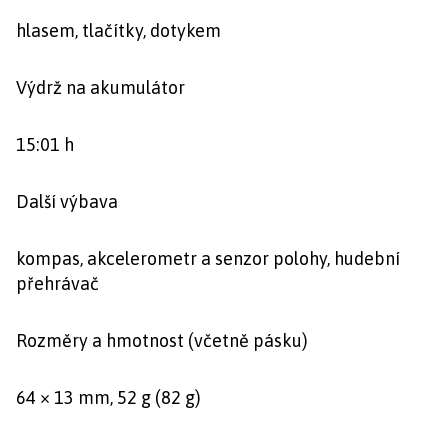
hlasem, tlačítky, dotykem
Výdrž na akumulátor
15:01 h
Další výbava
kompas, akcelerometr a senzor polohy, hudební
přehrávač
Rozměry a hmotnost (včetně pásku)
64 × 13 mm, 52 g (82 g)