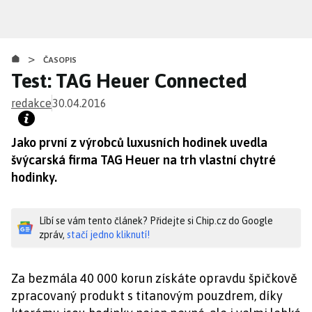
Přejít
k
hlavnímu
>
obsahu
ČASOPIS
Test: TAG Heuer Connected
redakce
30.04.2016
Jako první z výrobců luxusních hodinek uvedla
švýcarská firma TAG Heuer na trh vlastní chytré
hodinky.
Líbí se vám tento článek? Přidejte si Chip.cz do Google
zpráv,
stačí jedno kliknutí!
Za bezmála 40 000 korun získáte opravdu špičkově
zpracovaný produkt s titanovým pouzdrem, díky