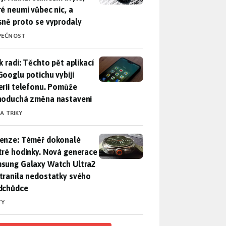
ré neumí vůbec nic, a
sně proto se vyprodaly
PEČNOST
ák radí: Těchto pět aplikací od Googlu potichu vybíjí baterii
k radí: Těchto pět aplikací
Googlu potichu vybíjí
erii telefonu. Pomůže
noduchá změna nastavení
 A TRIKY
enze: Téměř dokonalé chytré hodinky. Nová generace Samsung
enze: Téměř dokonalé
tré hodinky. Nová generace
sung Galaxy Watch Ultra2
tranila nedostatky svého
dchůdce
TY