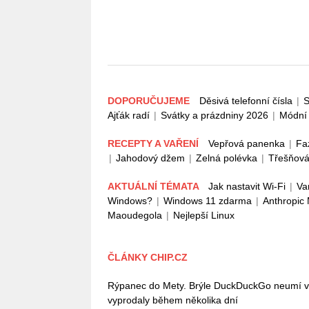
DOPORUČUJEME
Děsivá telefonní čísla
|
S
Ajťák radí
|
Svátky a prázdniny 2026
|
Módní 
RECEPTY A VAŘENÍ
Vepřová panenka
|
Fa
|
Jahodový džem
|
Zelná polévka
|
Třešňová
AKTUÁLNÍ TÉMATA
Jak nastavit Wi-Fi
|
Va
Windows?
|
Windows 11 zdarma
|
Anthropic
Maoudegola
|
Nejlepší Linux
ČLÁNKY CHIP.CZ
Rýpanec do Mety. Brýle DuckDuckGo neumí vůb
vyprodaly během několika dní