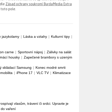
odle
Zásad ochrany soukromí BurdaMedia Extra
 toto pole.
é jazykolamy
|
Láska a vztahy
|
Kulturní tipy
|
con carne
|
Sportovní nápoj
|
Zálivky na salát
mácí housky
|
Zapečené brambory s uzeným
ý skládací Samsung
|
Konec modré smrti
omobilita
|
iPhone 17
|
VLC TV
|
Klimatizace
pívají vlasům, trávení či srdci. Upravte je
i do vaření