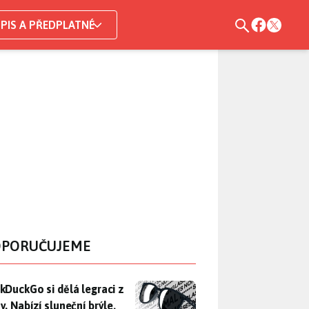
PIS A PŘEDPLATNÉ
PORUČUJEME
DuckGo si dělá legraci z Mety. Nabízí sluneční brýle, které n
kDuckGo si dělá legraci z
. Nabízí sluneční brýle,