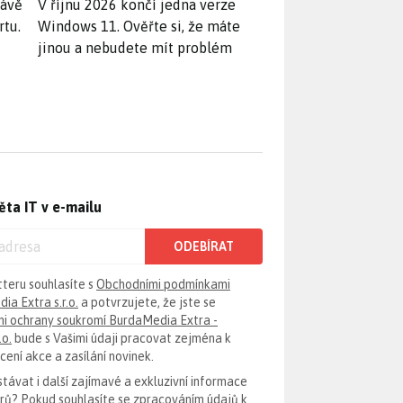
rávě
V říjnu 2026 končí jedna verze
rtu.
Windows 11. Ověřte si, že máte
jinou a nebudete mít problém
ěta IT v e-mailu
ODEBÍRAT
tteru souhlasíte s
Obchodními podmínkami
ia Extra s.r.o.
a potvrzujete, že jste se
i ochrany soukromí BurdaMedia Extra -
.o.
bude s Vašimi údaji pracovat zejména k
ení akce a zasílání novinek.
távat i další zajímavé a exkluzivní informace
erů? Pokud souhlasíte se zpracováním údajů k