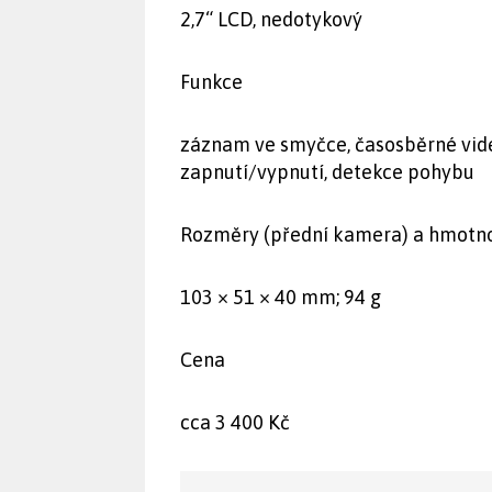
2,7“ LCD, nedotykový
Funkce
záznam ve smyčce, časosběrné vide
zapnutí/vypnutí, detekce pohybu
Rozměry (přední kamera) a hmotn
103 × 51 × 40 mm; 94 g
Cena
cca 3 400 Kč