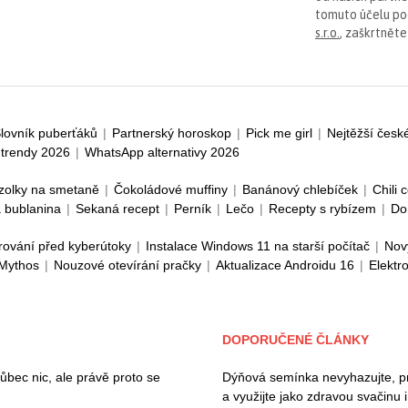
tomuto účelu p
s.r.o.
, zaškrtněte
lovník puberťáků
|
Partnerský horoskop
|
Pick me girl
|
Nejtěžší česk
trendy 2026
|
WhatsApp alternativy 2026
zolky na smetaně
|
Čokoládové muffiny
|
Banánový chlebíček
|
Chili 
 bublanina
|
Sekaná recept
|
Perník
|
Lečo
|
Recepty s rybízem
|
Do
rování před kyberútoky
|
Instalace Windows 11 na starší počítač
|
Nov
 Mythos
|
Nouzové otevírání pračky
|
Aktualizace Androidu 16
|
Elektr
DOPORUČENÉ ČLÁNKY
ec nic, ale právě proto se
Dýňová semínka nevyhazujte, pros
a využijte jako zdravou svačinu 