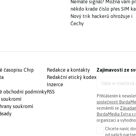
Nemáte signál? Možná vám p
někdo krade číslo přes SIM ka
Nový trik hackerů ohrožuje i
Čechy
é časopisu Chip
Redakce a kontakty
Zajímavosti ze sv
ta
Redakční etický kodex
Inzerce
é obchodní podmínky
RSS
Přihlášením k newsle
 soukromí
společnosti BurdaMed
hrany soukromí
seznámili se
Zásadam
ásady
BurdaMedia Extra s.r
organizaci a vyhodnoc
Chcete navíc dos
od našich partn