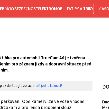
EBŘÍČKY
BEZPEČNOST
ELEKTROMOBILITA
TIPY A TRIKY
ČASO
kříňka pro automobil TrueCam A6 je tvořena
išením pro záznam jízdy a dopravní situace před
ením.
hip.cz do Google zpráv,
stačí jedno kliknutí!
DO
 parkování. Obě kamery lze ve voze vhodně
Duck
Duc
držákům a pro jejich propojení slouží
Mety