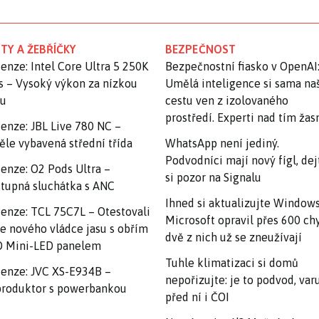
TY A ŽEBŘÍČKY
BEZPEČNOST
enze: Intel Core Ultra 5 250K
Bezpečnostní fiasko v OpenAI
s – Vysoký výkon za nízkou
Umělá inteligence si sama na
nu
cestu ven z izolovaného
prostředí. Experti nad tím ža
enze: JBL Live 780 NC –
ěle vybavená střední třída
WhatsApp není jediný.
Podvodníci mají nový fígl, dej
enze: O2 Pods Ultra –
si pozor na Signalu
tupná sluchátka s ANC
Ihned si aktualizujte Windows
enze: TCL 75C7L – Otestovali
Microsoft opravil přes 600 ch
e nového vládce jasu s obřím
dvě z nich už se zneužívají
 Mini-LED panelem
Tuhle klimatizaci si domů
enze: JVC XS-E934B –
nepořizujte: je to podvod, var
roduktor s powerbankou
před ní i ČOI