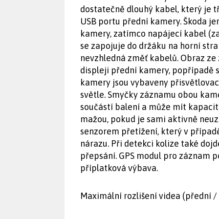
dostatečně dlouhý kabel, který je
USB portu přední kamery. Škoda jen,
kamery, zatímco napájecí kabel (z
se zapojuje do držáku na horní stra
nevzhledná změť kabelů. Obraz ze 
displeji přední kamery, popřípadě s
kamery jsou vybaveny přisvětlovací
světle. Smyčky záznamu obou kamer
součástí balení a může mít kapaci
mažou, pokud je sami aktivně neu
senzorem přetížení, který v případ
nárazu. Při detekci kolize také d
přepsání. GPS modul pro záznam polo
příplatková výbava.
Maximální rozlišení videa (přední 