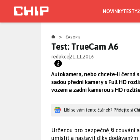
Přejít
k
NOVINKY
TESTY
Ž
hlavnímu
obsahu
>
ČASOPIS
Test: TrueCam A6
redakce
21.11.2016
Autokamera, nebo chcete-li černá s
sadou přední kamery s Full HD rozl
vozem a zadní kamerou s HD rozliš
Líbí se vám tento článek? Přidejte si C
Určenou pro bezpečnější couvání a
umístit a nastavit díky dodávaným 