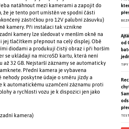
 třeba natáhnout mezi kamerami a zapojit do
kte
 že je tento port umístěn ve spodní části
pře
akončený zástrčkou pro 12V palubní zásuvku)
BEZ
ně kamery. Při instalaci tak vznikne
zadní kamery lze sledovat v menším okně na
Ajť
Ajťá
i jej tlačítkem přepnout na celý displej. Obě
od 
mi diodami a produkují čistý obraz i při horším
bat
 se ukládají na microSD kartu, která není
jed
tu až 32 GB. Nejstarší záznamy se automaticky
TIPY
zamknete. Přední kamera je vybavena
ě nehody poskytne údaje o směru jízdy a
Rec
Rec
ojde k automatickému uzamčení záznamu proti
chy
hy a rychlosti vozu je k dispozici jen jako
Sam
ods
pře
/ zadní kamera)
TES