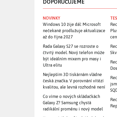
DOPORUČUJEME
NOVINKY
TES
Windows 10 žije dál: Microsoft
Rec
nečekaně prodlužuje aktualizace
Plu
až do října 2027
ce
Řada Galaxy S27 se rozroste o
Rec
čtvrtý model. Nový telefon může
Skv
být ideálním mixem pro masy i
Rec
Ultra elitu
Dos
Nejlepším 3D tiskárnám vládne
Rec
česká značka. V porovnání vítězí
jsm
kvalitou, ale levná rozhodně není
SQD
Co víme o nových skládačkách
Rec
Galaxy Z? Samsung chystá
Rep
radikální proměnu i nový model