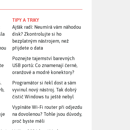
TIPY A TRIKY
:
Ajťák radí: Neumírá vám náhodou
šla
disk? Zkontrolujte si ho
bezplatným nástrojem, než
snou
přijdete o data
Poznejte tajemství barevných
te
USB portů: Co znamenají černé,
oranžové a modré konektory?
.
Programátor si řekl dost a sám
yb,
vyvinul nový nástroj. Tak dobrý
čistič Windows tu ještě nebyl
Vypínáte Wi-Fi router při odjezdu
uje
na dovolenou? Tohle jsou důvody,
proč byste měli