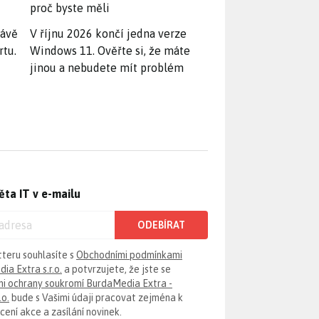
proč byste měli
rávě
V říjnu 2026 končí jedna verze
rtu.
Windows 11. Ověřte si, že máte
jinou a nebudete mít problém
ěta IT v e-mailu
ODEBÍRAT
tteru souhlasíte s
Obchodními podmínkami
ia Extra s.r.o.
a potvrzujete, že jste se
i ochrany soukromí BurdaMedia Extra -
.o.
bude s Vašimi údaji pracovat zejména k
ení akce a zasílání novinek.