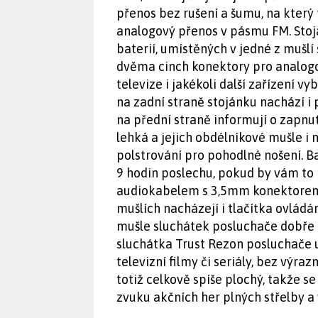
přenos bez rušení a šumu, na který 
analogový přenos v pásmu FM. Stoj
baterií, umístěných v jedné z mušlí
dvěma cinch konektory pro analogo
televize i jakékoli další zařízení
na zadní straně stojánku nachází i
na přední straně informují o zapnu
lehká a jejich obdélníkové mušle i
polstrování pro pohodlné nošení. Ba
9 hodin poslechu, pokud by vám to n
audiokabelem s 3,5mm konektorem.
mušlích nacházejí i tlačítka ovládá
mušle sluchátek posluchače dobře 
sluchátka Trust Rezon posluchače uj
televizní filmy či seriály, bez výr
totiž celkově spíše plochý, takže s
zvuku akčních her plných střelby a