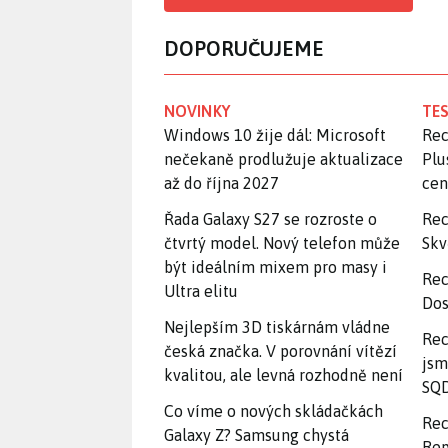
DOPORUČUJEME
NOVINKY
TES
Windows 10 žije dál: Microsoft
Rec
nečekaně prodlužuje aktualizace
Plu
až do října 2027
ce
Řada Galaxy S27 se rozroste o
Rec
čtvrtý model. Nový telefon může
Skv
být ideálním mixem pro masy i
Rec
Ultra elitu
Dos
Nejlepším 3D tiskárnám vládne
Rec
česká značka. V porovnání vítězí
jsm
kvalitou, ale levná rozhodně není
SQD
Co víme o nových skládačkách
Rec
Galaxy Z? Samsung chystá
Rep