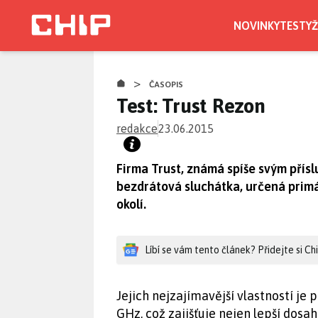
Přejít
k
NOVINKY
TESTY
Ž
hlavnímu
obsahu
>
ČASOPIS
Test: Trust Rezon
redakce
23.06.2015
Firma Trust, známá spíše svým přísl
bezdrátová sluchátka, určená primá
okolí.
Líbí se vám tento článek? Přidejte si C
Jejich nejzajímavější vlastností je
GHz, což zajišťuje nejen lepší dosah