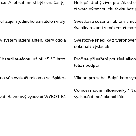
ence. AI obsah musí být označený,
Nejlepší druhý život pro lák od 
získáte výraznou chuťovku bez 
il zájem jediného uživatele i vřelý
Švestková sezona nabízí víc než 
švestky rozumí s mákem či ma
vý systém ladění antén, který odolá
Švestkové knedlíky z tvarohovéh
dokonalý výsledek
baterii telefonu, už při 45 °C hrozí
Proč se při vaření používá alkoh
totiž neodpaří
 na vás vyskočí reklama se Spider-
Víkend pro sebe: 5 tipů kam vyraz
Co nosí módní influencerky? Ná
ívat. Bazénový vysavač WYBOT B1
vyzkoušet, než skončí léto