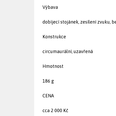
Výbava
dobíjecí stojánek, zesílení zvuku,
Konstrukce
circumaurální, uzavřená
Hmotnost
186 g
CENA
cca 2 000 Kč