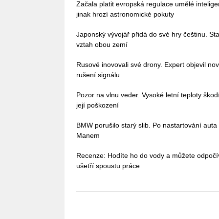
Začala platit evropská regulace umělé intelig
jinak hrozí astronomické pokuty
Japonský vývojář přidá do své hry češtinu. Stač
vztah obou zemí
Rusové inovovali své drony. Expert objevil no
rušení signálu
Pozor na vlnu veder. Vysoké letní teploty škodí 
její poškození
BMW porušilo starý slib. Po nastartování auta
Manem
Recenze: Hodíte ho do vody a můžete odpoč
ušetří spoustu práce