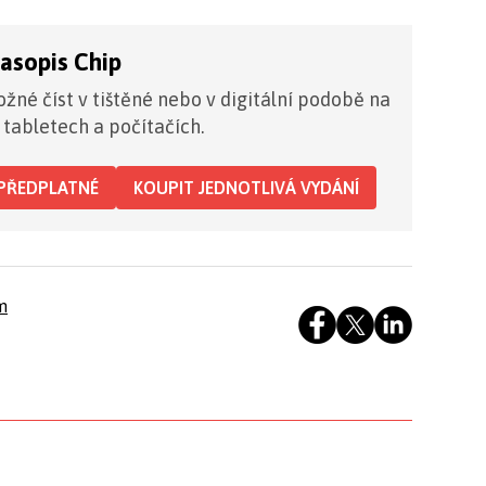
časopis Chip
žné číst v tištěné nebo v digitální podobě na
 tabletech a počítačích.
PŘEDPLATNÉ
KOUPIT JEDNOTLIVÁ VYDÁNÍ
m