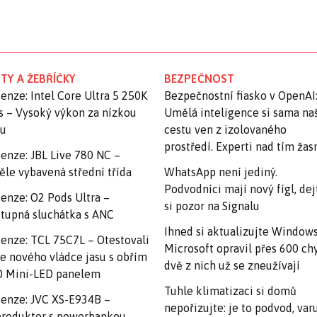
TY A ŽEBŘÍČKY
BEZPEČNOST
enze: Intel Core Ultra 5 250K
Bezpečnostní fiasko v OpenAI
s – Vysoký výkon za nízkou
Umělá inteligence si sama na
nu
cestu ven z izolovaného
prostředí. Experti nad tím ža
enze: JBL Live 780 NC –
ěle vybavená střední třída
WhatsApp není jediný.
Podvodníci mají nový fígl, dej
enze: O2 Pods Ultra –
si pozor na Signalu
tupná sluchátka s ANC
Ihned si aktualizujte Windows
enze: TCL 75C7L – Otestovali
Microsoft opravil přes 600 ch
e nového vládce jasu s obřím
dvě z nich už se zneužívají
 Mini-LED panelem
Tuhle klimatizaci si domů
enze: JVC XS-E934B –
nepořizujte: je to podvod, var
roduktor s powerbankou