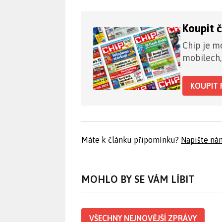
Koupit 
Chip je mo
mobilech,
KOUPIT 
Máte k článku připomínku?
Napište ná
MOHLO BY SE VÁM LÍBIT
VŠECHNY NEJNOVĚJŠÍ ZPRÁVY