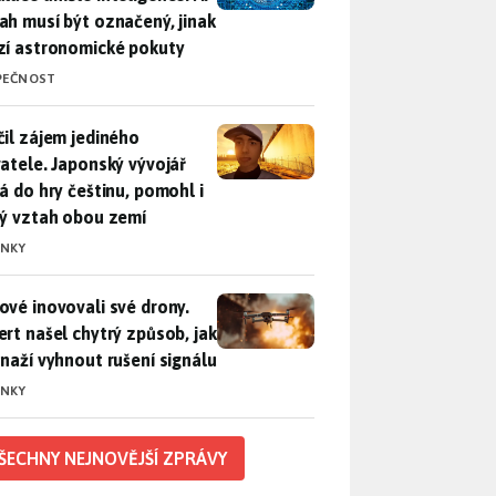
ah musí být označený, jinak
zí astronomické pokuty
PEČNOST
il zájem jediného uživatele. Japonský vývojář přidá do hry češ
čil zájem jediného
vatele. Japonský vývojář
dá do hry češtinu, pomohl i
lý vztah obou zemí
INKY
vé inovovali své drony. Expert našel chytrý způsob, jak se sna
ové inovovali své drony.
ert našel chytrý způsob, jak
snaží vyhnout rušení signálu
INKY
ŠECHNY NEJNOVĚJŠÍ ZPRÁVY