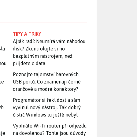
TIPY A TRIKY
:
Ajťák radí: Neumírá vám náhodou
šla
disk? Zkontrolujte si ho
bezplatným nástrojem, než
snou
přijdete o data
Poznejte tajemství barevných
te
USB portů: Co znamenají černé,
oranžové a modré konektory?
.
Programátor si řekl dost a sám
yb,
vyvinul nový nástroj. Tak dobrý
čistič Windows tu ještě nebyl
Vypínáte Wi-Fi router při odjezdu
uje
na dovolenou? Tohle jsou důvody,