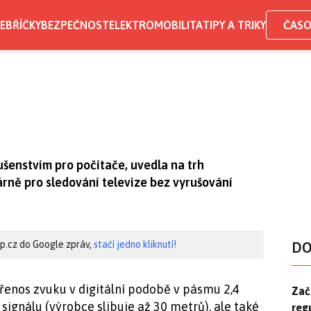
EBŘÍČKY
BEZPEČNOST
ELEKTROMOBILITA
TIPY A TRIKY
ČASO
ušenstvím pro počítače, uvedla na trh
rně pro sledování televize bez vyrušování
hip.cz do Google zpráv,
stačí jedno kliknutí!
DO
 přenos zvuku v digitální podobě v pásmu 2,4
Zač
Zač
 signálu (výrobce slibuje až 30 metrů), ale také
reg