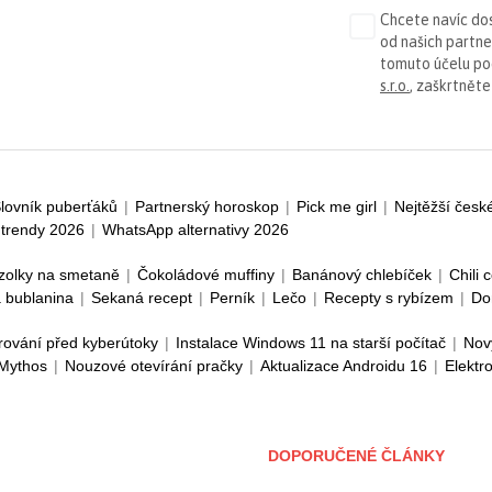
Chcete navíc dos
od našich partn
tomuto účelu p
s.r.o.
, zaškrtněte
lovník puberťáků
|
Partnerský horoskop
|
Pick me girl
|
Nejtěžší česk
trendy 2026
|
WhatsApp alternativy 2026
zolky na smetaně
|
Čokoládové muffiny
|
Banánový chlebíček
|
Chili 
 bublanina
|
Sekaná recept
|
Perník
|
Lečo
|
Recepty s rybízem
|
Do
rování před kyberútoky
|
Instalace Windows 11 na starší počítač
|
Nov
 Mythos
|
Nouzové otevírání pračky
|
Aktualizace Androidu 16
|
Elektr
DOPORUČENÉ ČLÁNKY