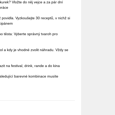
okurek? Vložte do něj vejce a za pár dní
práce
povidla. Vyzkoušejte 30 receptů, v nichž si
rcipánem
o těsta: Vyberte správný tvaroh pro
ol a kdy je vhodné zvolit náhradu. Vždy se
it na festival, drink, rande a do kina
sledující barevné kombinace musíte