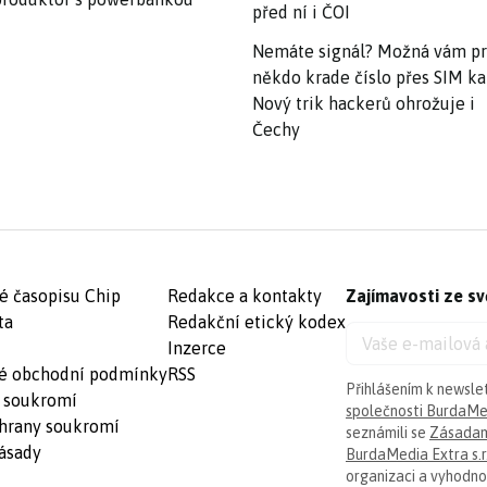
před ní i ČOI
Nemáte signál? Možná vám p
někdo krade číslo přes SIM ka
Nový trik hackerů ohrožuje i
Čechy
é časopisu Chip
Redakce a kontakty
Zajímavosti ze sv
ta
Redakční etický kodex
Inzerce
é obchodní podmínky
RSS
Přihlášením k newsle
 soukromí
společnosti BurdaMed
hrany soukromí
seznámili se
Zásadam
ásady
BurdaMedia Extra s.r
organizaci a vyhodnoc