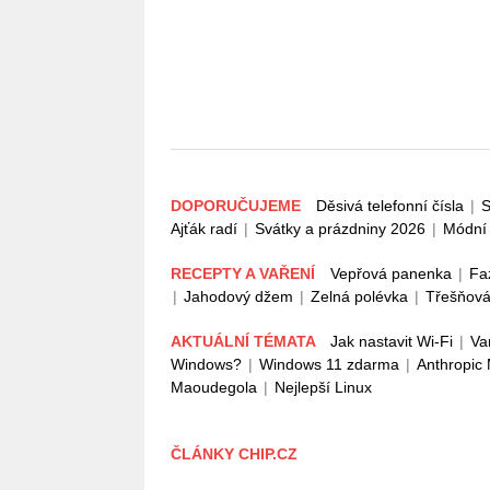
DOPORUČUJEME
Děsivá telefonní čísla
|
S
Ajťák radí
|
Svátky a prázdniny 2026
|
Módní 
RECEPTY A VAŘENÍ
Vepřová panenka
|
Fa
|
Jahodový džem
|
Zelná polévka
|
Třešňová
AKTUÁLNÍ TÉMATA
Jak nastavit Wi-Fi
|
Va
Windows?
|
Windows 11 zdarma
|
Anthropic
Maoudegola
|
Nejlepší Linux
ČLÁNKY CHIP.CZ