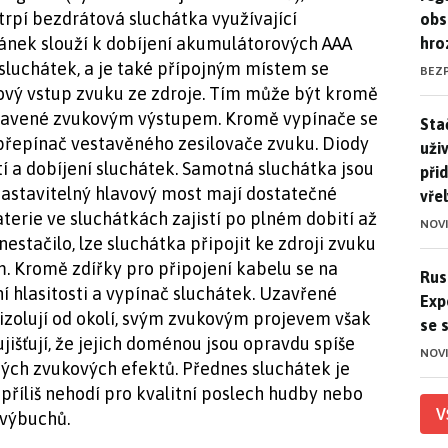
trpí bezdrátová sluchátka využívající
obs
ánek slouží k dobíjení akumulátorových AAA
hro
 sluchátek, a je také přípojným místem se
BEZ
vý vstup zvuku ze zdroje. Tím může být kromě
 vybavené zvukovým výstupem. Kromě vypínače se
Stač
Sta
 přepínač vestavěného zesilovače zvuku. Diody
uži
tí a dobíjení sluchátek. Samotná sluchátka jsou
při
 nastavitelný hlavový most mají dostatečné
vře
terie ve sluchátkách zajistí po plném dobití až
NOV
estačilo, lze sluchátka připojit ke zdroji zvuku
 Kromě zdířky pro připojení kabelu se na
Ruso
Rus
ní hlasitosti a vypínač sluchátek. Uzavřené
Exp
izolují od okolí, svým zvukovým projevem však
se 
išťují, že jejich doménou jsou opravdu spíše
NOV
azných zvukových efektů. Přednes sluchátek je
e příliš nehodí pro kvalitní poslech hudby nebo
V
 výbuchů.