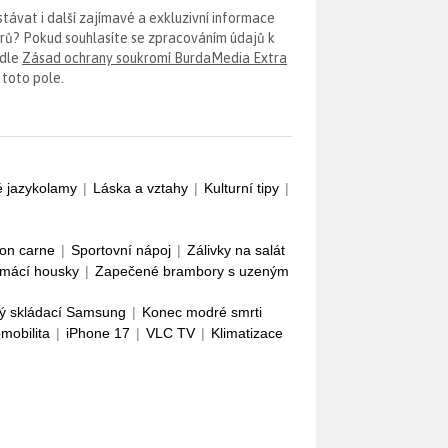
távat i další zajímavé a exkluzivní informace
erů? Pokud souhlasíte se zpracováním údajů k
odle
Zásad ochrany soukromí BurdaMedia Extra
 toto pole.
é jazykolamy
|
Láska a vztahy
|
Kulturní tipy
|
con carne
|
Sportovní nápoj
|
Zálivky na salát
mácí housky
|
Zapečené brambory s uzeným
ý skládací Samsung
|
Konec modré smrti
omobilita
|
iPhone 17
|
VLC TV
|
Klimatizace