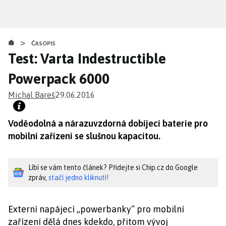
Přejít
k
hlavnímu
>
obsahu
ČASOPIS
Test: Varta Indestructible
Powerpack 6000
Michal Bareš
29.06.2016
Voděodolná a nárazuvzdorná dobíjecí baterie pro
mobilní zařízení se slušnou kapacitou.
Líbí se vám tento článek? Přidejte si Chip.cz do Google
zpráv,
stačí jedno kliknutí!
Externí napájecí „powerbanky“ pro mobilní
zařízení dělá dnes kdekdo, přitom vývoj