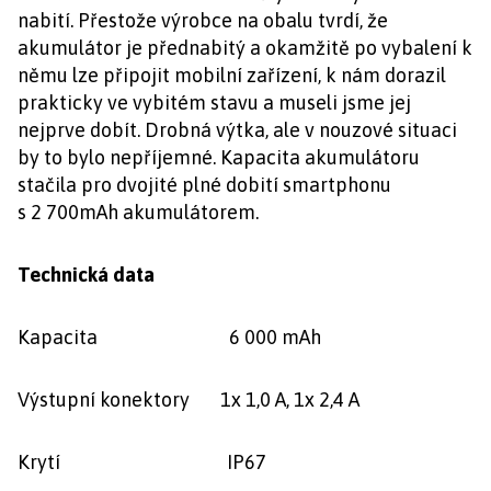
nabití. Přestože výrobce na obalu tvrdí, že
akumulátor je přednabitý a okamžitě po vybalení k
němu lze připojit mobilní zařízení, k nám dorazil
prakticky ve vybitém stavu a museli jsme jej
nejprve dobít. Drobná výtka, ale v nouzové situaci
by to bylo nepříjemné. Kapacita akumulátoru
stačila pro dvojité plné dobití smartphonu
s 2 700mAh akumulátorem.
Technická data
Kapacita 6 000 mAh
Výstupní konektory 1x 1,0 A, 1x 2,4 A
Krytí IP67