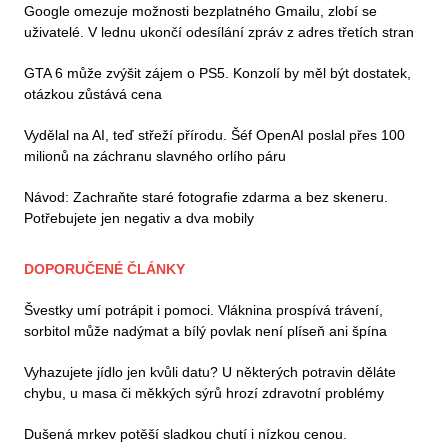
Google omezuje možnosti bezplatného Gmailu, zlobí se
uživatelé. V lednu ukončí odesílání zpráv z adres třetích stran
GTA 6 může zvýšit zájem o PS5. Konzolí by měl být dostatek,
otázkou zůstává cena
Vydělal na AI, teď střeží přírodu. Šéf OpenAI poslal přes 100
milionů na záchranu slavného orlího páru
Návod: Zachraňte staré fotografie zdarma a bez skeneru.
Potřebujete jen negativ a dva mobily
DOPORUČENÉ ČLÁNKY
Švestky umí potrápit i pomoci. Vláknina prospívá trávení,
sorbitol může nadýmat a bílý povlak není plíseň ani špína
Vyhazujete jídlo jen kvůli datu? U některých potravin děláte
chybu, u masa či měkkých sýrů hrozí zdravotní problémy
Dušená mrkev potěší sladkou chutí i nízkou cenou.