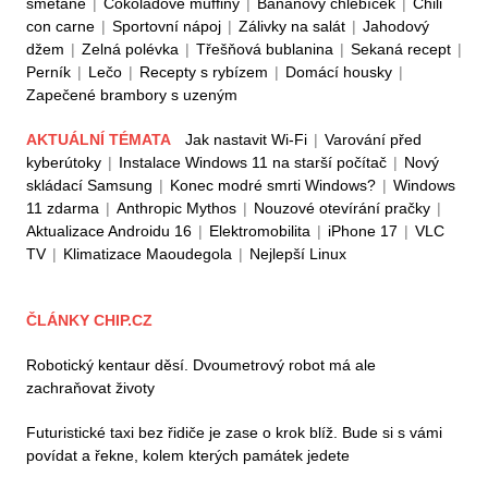
smetaně
|
Čokoládové muffiny
|
Banánový chlebíček
|
Chili
con carne
|
Sportovní nápoj
|
Zálivky na salát
|
Jahodový
džem
|
Zelná polévka
|
Třešňová bublanina
|
Sekaná recept
|
Perník
|
Lečo
|
Recepty s rybízem
|
Domácí housky
|
Zapečené brambory s uzeným
AKTUÁLNÍ TÉMATA
Jak nastavit Wi-Fi
|
Varování před
kyberútoky
|
Instalace Windows 11 na starší počítač
|
Nový
skládací Samsung
|
Konec modré smrti Windows?
|
Windows
11 zdarma
|
Anthropic Mythos
|
Nouzové otevírání pračky
|
Aktualizace Androidu 16
|
Elektromobilita
|
iPhone 17
|
VLC
TV
|
Klimatizace Maoudegola
|
Nejlepší Linux
ČLÁNKY CHIP.CZ
Robotický kentaur děsí. Dvoumetrový robot má ale
zachraňovat životy
Futuristické taxi bez řidiče je zase o krok blíž. Bude si s vámi
povídat a řekne, kolem kterých památek jedete