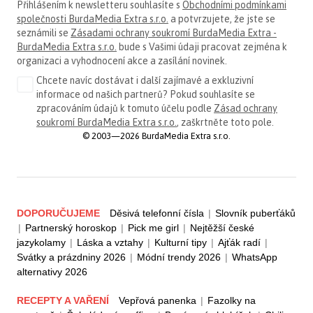
Přihlášením k newsletteru souhlasíte s
Obchodními podmínkami
společnosti BurdaMedia Extra s.r.o.
a potvrzujete, že jste se
seznámili se
Zásadami ochrany soukromí BurdaMedia Extra -
BurdaMedia Extra s.r.o.
bude s Vašimi údaji pracovat zejména k
organizaci a vyhodnocení akce a zasílání novinek.
Chcete navíc dostávat i další zajímavé a exkluzivní
informace od našich partnerů? Pokud souhlasíte se
zpracováním údajů k tomuto účelu podle
Zásad ochrany
soukromí BurdaMedia Extra s.r.o.
, zaškrtněte toto pole.
© 2003—2026 BurdaMedia Extra s.r.o.
DOPORUČUJEME
Děsivá telefonní čísla
|
Slovník puberťáků
|
Partnerský horoskop
|
Pick me girl
|
Nejtěžší české
jazykolamy
|
Láska a vztahy
|
Kulturní tipy
|
Ajťák radí
|
Svátky a prázdniny 2026
|
Módní trendy 2026
|
WhatsApp
alternativy 2026
RECEPTY A VAŘENÍ
Vepřová panenka
|
Fazolky na