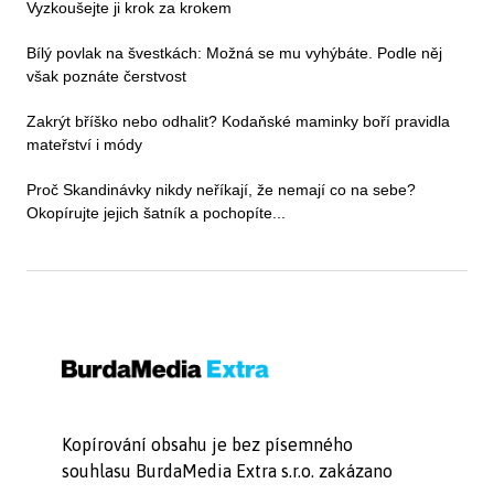
Vyzkoušejte ji krok za krokem
Bílý povlak na švestkách: Možná se mu vyhýbáte. Podle něj
však poznáte čerstvost
Zakrýt bříško nebo odhalit? Kodaňské maminky boří pravidla
mateřství i módy
Proč Skandinávky nikdy neříkají, že nemají co na sebe?
Okopírujte jejich šatník a pochopíte...
Kopírování obsahu je bez písemného
souhlasu BurdaMedia Extra s.r.o. zakázano