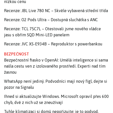
nízkou cenu
Recenze: JBL Live 780 NC – Skvěle vybavená střední třída
Recenze: O2 Pods Ultra – Dostupná sluchátka s ANC
Recenze: TCL 75C7L – Otestovali jsme nového vládce
jasu s obřím SQD Mini-LED panelem
Recenze: JVC XS-E934B – Reproduktor s powerbankou
BEZPEČNOST
Bezpečnostní fiasko v OpenAI: Umělá inteligence si sama
našla cestu ven z izolovaného prostředí. Experti nad tím
žasnou
WhatsApp není jediný. Podvodníci mají nový fígl, dejte si
pozor na Signalu
Ihned si aktualizujte Windows. Microsoft opravil přes 600
chyb, dvě z nich už se zneužívají
Tuhle klimatizaci si domů nepořizujte: je to podvod,