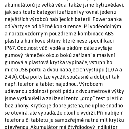
akumulátorů je velká věda, takže jsme byli zvědavi,
jak se s touto kategorií zařízení vyrovnal jeden z
největších výrobců nabíjecích baterií. Powerbanka
od Varty se od běžné konkurence liší voděodolným
a nárazuvzdorným pouzdrem z kombinace ABS
plastu a hliníkové slitiny, které nese specifikaci
IP67. Odolnost vůči vodě a pádům dále zvyšuje
gumový rámeček okolo boků zařízení a masivní
gumová a plastová krytka vypínače, vstupního
microUSB portu a dvou napájecích výstupů (1,0 A a
2,4 A). Oba porty lze využít současně a dobíjet tak
např. telefon a tablet najednou. Výrobcem
udávanou odolnost proti pádu z dvoumetrové výšky
jsme vyzkoušeli a zařízení tento „drop“ test přežilo
bez úhony. Krytka je dobře jištěna, ne úplně snadno
se otevírá, ale vypadá, že dlouho vydrží. Při nabíjení
telefonu či tabletu je samozřejmě nutné mít krytku
otevřenou. Akumulátor má čtyřdiodový indikátor