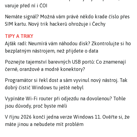
varuje před ní i ČOI
Nemáte signál? Možná vám právě někdo krade číslo přes
SIM kartu. Nový trik hackerů ohrožuje i Čechy
TIPY A TRIKY
Ajťák radí: Neumírá vám náhodou disk? Zkontrolujte si ho
bezplatným nástrojem, než přijdete o data
Poznejte tajemství barevných USB portů: Co znamenají
černé, oranžové a modré konektory?
Programátor si řekl dost a sám vyvinul nový nástroj. Tak
dobrý čistič Windows tu ještě nebyl
Vypínáte Wi-Fi router při odjezdu na dovolenou? Tohle
jsou důvody, proč byste měli
V říjnu 2026 končí jedna verze Windows 11. Ověřte si, že
máte jinou a nebudete mít problém