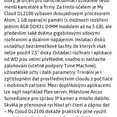
disky, je určen pro náročné domácí uživatele nebo
menší kanceláře a firmy. Za tímto účelem je My
Cloud DL2100 vybaven dvoujádrovým procesorem
Atom, 1 GB operační paměti (s možností rozšíření
jedním 4GB DDR3L DIMM modulem až na 5 GB), ale
především také dvěma gigabitovými síťovými
rozhraními a duálním napájením. Instalaci disků
usnadňují bezrámečkové šachty, do kterých však
nelze použít 2,5“ disky. Ovládací rozhraní i aplikace
od WD jsou velmi přehledné, snadno si nastavíte
zálohování (včetně podpory Time Machine),
uživatelské účty i další parametry. Triviální je i
zpřístupnění dat prostřednictvím cloudu z počítače
i mobilních zařízení. Mezi doplňkovými aplikacemi
lze najít například Plex server, Milestone Arcus
Surveillance pro správu IP kamer a mnoho dalšího.
Skvělá je přenosová rychlost při čtení a zápisu dat
– My Cloud DL2100 dokáže prakticky plně využít