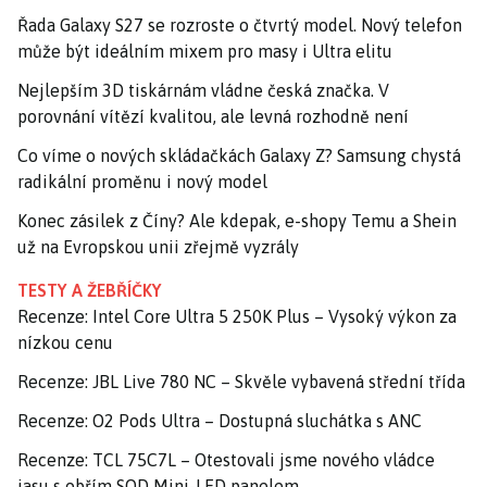
Řada Galaxy S27 se rozroste o čtvrtý model. Nový telefon
může být ideálním mixem pro masy i Ultra elitu
Nejlepším 3D tiskárnám vládne česká značka. V
porovnání vítězí kvalitou, ale levná rozhodně není
Co víme o nových skládačkách Galaxy Z? Samsung chystá
radikální proměnu i nový model
Konec zásilek z Číny? Ale kdepak, e-shopy Temu a Shein
už na Evropskou unii zřejmě vyzrály
TESTY A ŽEBŘÍČKY
Recenze: Intel Core Ultra 5 250K Plus – Vysoký výkon za
nízkou cenu
Recenze: JBL Live 780 NC – Skvěle vybavená střední třída
Recenze: O2 Pods Ultra – Dostupná sluchátka s ANC
Recenze: TCL 75C7L – Otestovali jsme nového vládce
jasu s obřím SQD Mini-LED panelem