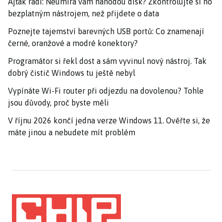
Ajťák radí: Neumírá vám náhodou disk? Zkontrolujte si ho
bezplatným nástrojem, než přijdete o data
Poznejte tajemství barevných USB portů: Co znamenají
černé, oranžové a modré konektory?
Programátor si řekl dost a sám vyvinul nový nástroj. Tak
dobrý čistič Windows tu ještě nebyl
Vypínáte Wi-Fi router při odjezdu na dovolenou? Tohle
jsou důvody, proč byste měli
V říjnu 2026 končí jedna verze Windows 11. Ověřte si, že
máte jinou a nebudete mít problém