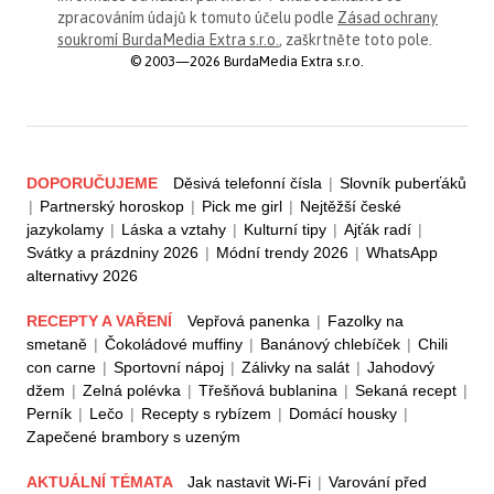
zpracováním údajů k tomuto účelu podle
Zásad ochrany
soukromí BurdaMedia Extra s.r.o.
, zaškrtněte toto pole.
© 2003—2026 BurdaMedia Extra s.r.o.
DOPORUČUJEME
Děsivá telefonní čísla
|
Slovník puberťáků
|
Partnerský horoskop
|
Pick me girl
|
Nejtěžší české
jazykolamy
|
Láska a vztahy
|
Kulturní tipy
|
Ajťák radí
|
Svátky a prázdniny 2026
|
Módní trendy 2026
|
WhatsApp
alternativy 2026
RECEPTY A VAŘENÍ
Vepřová panenka
|
Fazolky na
smetaně
|
Čokoládové muffiny
|
Banánový chlebíček
|
Chili
con carne
|
Sportovní nápoj
|
Zálivky na salát
|
Jahodový
džem
|
Zelná polévka
|
Třešňová bublanina
|
Sekaná recept
|
Perník
|
Lečo
|
Recepty s rybízem
|
Domácí housky
|
Zapečené brambory s uzeným
AKTUÁLNÍ TÉMATA
Jak nastavit Wi-Fi
|
Varování před