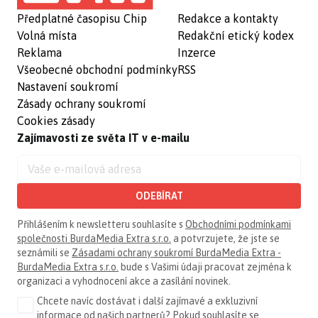
Předplatné časopisu Chip
Redakce a kontakty
Volná místa
Redakční etický kodex
Reklama
Inzerce
Všeobecné obchodní podmínky
RSS
Nastavení soukromí
Zásady ochrany soukromí
Cookies zásady
Zajímavosti ze světa IT v e-mailu
ODEBÍRAT
Přihlášením k newsletteru souhlasíte s
Obchodními podmínkami
společnosti BurdaMedia Extra s.r.o.
a potvrzujete, že jste se
seznámili se
Zásadami ochrany soukromí BurdaMedia Extra -
BurdaMedia Extra s.r.o.
bude s Vašimi údaji pracovat zejména k
organizaci a vyhodnocení akce a zasílání novinek.
Chcete navíc dostávat i další zajímavé a exkluzivní
informace od našich partnerů? Pokud souhlasíte se