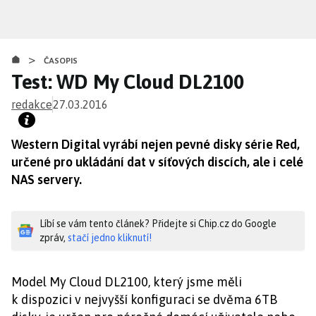
Přejít
k
hlavnímu
>
obsahu
ČASOPIS
Test: WD My Cloud DL2100
redakce
27.03.2016
Western Digital vyrábí nejen pevné disky série Red,
určené pro ukládání dat v síťových discích, ale i celé
NAS servery.
Líbí se vám tento článek? Přidejte si Chip.cz do Google
zpráv,
stačí jedno kliknutí!
Model My Cloud DL2100, který jsme měli
k dispozici v nejvyšší konfiguraci se dvěma 6TB