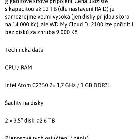
gigabitové síťové připojení. Cena úložiště
s kapacitou až 12 TB (dle nastavení RAID) je
samozřejmě velmi vysoká (jen disky přijdou skoro
na 14 000 Kč), ale WD My Cloud DL2100 lze pořídit i
bez disků za zhruba 9 000 Kč.
Technická data
CPU / RAM
Intel Atom C2350 2× 1,7 GHz / 1 GB DDR3L
Šachty na disky
2 × 3,5“ disk, až 6 TB
Přenosová rychlost (čtení / zápis)