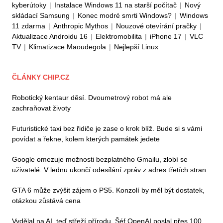
kyberútoky
|
Instalace Windows 11 na starší počítač
|
Nový
skládací Samsung
|
Konec modré smrti Windows?
|
Windows
11 zdarma
|
Anthropic Mythos
|
Nouzové otevírání pračky
|
Aktualizace Androidu 16
|
Elektromobilita
|
iPhone 17
|
VLC
TV
|
Klimatizace Maoudegola
|
Nejlepší Linux
ČLÁNKY CHIP.CZ
Robotický kentaur děsí. Dvoumetrový robot má ale
zachraňovat životy
Futuristické taxi bez řidiče je zase o krok blíž. Bude si s vámi
povídat a řekne, kolem kterých památek jedete
Google omezuje možnosti bezplatného Gmailu, zlobí se
uživatelé. V lednu ukončí odesílání zpráv z adres třetích stran
GTA 6 může zvýšit zájem o PS5. Konzolí by měl být dostatek,
otázkou zůstává cena
Vydělal na AI, teď střeží přírodu. Šéf OpenAI poslal přes 100