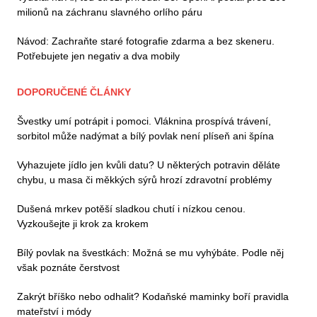
milionů na záchranu slavného orlího páru
Návod: Zachraňte staré fotografie zdarma a bez skeneru.
Potřebujete jen negativ a dva mobily
DOPORUČENÉ ČLÁNKY
Švestky umí potrápit i pomoci. Vláknina prospívá trávení,
sorbitol může nadýmat a bílý povlak není plíseň ani špína
Vyhazujete jídlo jen kvůli datu? U některých potravin děláte
chybu, u masa či měkkých sýrů hrozí zdravotní problémy
Dušená mrkev potěší sladkou chutí i nízkou cenou.
Vyzkoušejte ji krok za krokem
Bílý povlak na švestkách: Možná se mu vyhýbáte. Podle něj
však poznáte čerstvost
Zakrýt bříško nebo odhalit? Kodaňské maminky boří pravidla
mateřství i módy