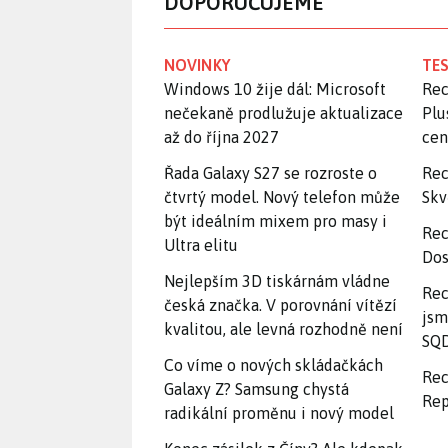
DOPORUČUJEME
NOVINKY
TES
Windows 10 žije dál: Microsoft
Rec
nečekaně prodlužuje aktualizace
Plu
až do října 2027
ce
Řada Galaxy S27 se rozroste o
Rec
čtvrtý model. Nový telefon může
Skv
být ideálním mixem pro masy i
Rec
Ultra elitu
Dos
Nejlepším 3D tiskárnám vládne
Rec
česká značka. V porovnání vítězí
jsm
kvalitou, ale levná rozhodně není
SQD
Co víme o nových skládačkách
Rec
Galaxy Z? Samsung chystá
Rep
radikální proměnu i nový model