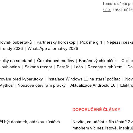
tomuto účelu p
s.r.o.
, zaškrtněte
lovník puberťáků
|
Partnerský horoskop
|
Pick me girl
|
Nejtěžší česk
trendy 2026
|
WhatsApp alternativy 2026
zolky na smetaně
|
Čokoládové muffiny
|
Banánový chlebíček
|
Chili 
 bublanina
|
Sekaná recept
|
Perník
|
Lečo
|
Recepty s rybízem
|
Do
rování před kyberútoky
|
Instalace Windows 11 na starší počítač
|
Nov
 Mythos
|
Nouzové otevírání pračky
|
Aktualizace Androidu 16
|
Elektr
DOPORUČENÉ ČLÁNKY
l být dostatek, otázkou zůstává
Nevíte, co udělat z filo těsta? 
mnohem víc než listové. Inspiruj