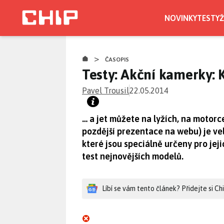
Přejít
k
NOVINKY
TESTY
Ž
hlavnímu
obsahu
>
ČASOPIS
Testy: Akční kamerky: 
Pavel Trousil
22.05.2014
… a jet můžete na lyžích, na motorce
pozdější prezentace na webu) je vel
které jsou speciálně určeny pro jeji
test nejnovějších modelů.
Líbí se vám tento článek? Přidejte si C