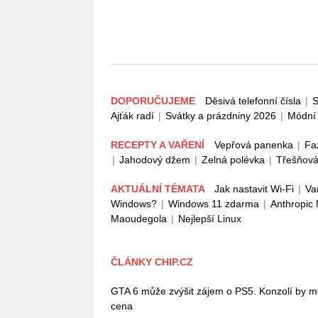
DOPORUČUJEME
Děsivá telefonní čísla
|
S
Ajťák radí
|
Svátky a prázdniny 2026
|
Módní 
RECEPTY A VAŘENÍ
Vepřová panenka
|
Fa
|
Jahodový džem
|
Zelná polévka
|
Třešňová
AKTUÁLNÍ TÉMATA
Jak nastavit Wi-Fi
|
Va
Windows?
|
Windows 11 zdarma
|
Anthropic
Maoudegola
|
Nejlepší Linux
ČLÁNKY CHIP.CZ
GTA 6 může zvýšit zájem o PS5. Konzolí by mě
cena