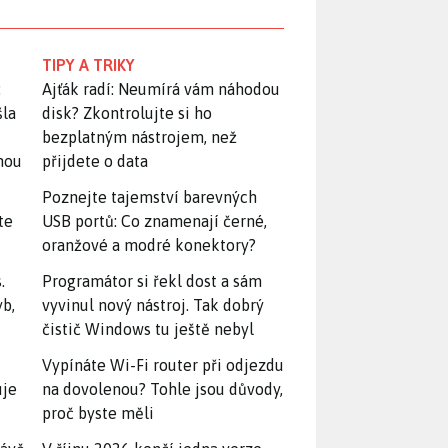
TIPY A TRIKY
:
Ajťák radí: Neumírá vám náhodou
šla
disk? Zkontrolujte si ho
bezplatným nástrojem, než
snou
přijdete o data
Poznejte tajemství barevných
te
USB portů: Co znamenají černé,
oranžové a modré konektory?
.
Programátor si řekl dost a sám
yb,
vyvinul nový nástroj. Tak dobrý
čistič Windows tu ještě nebyl
Vypínáte Wi-Fi router při odjezdu
uje
na dovolenou? Tohle jsou důvody,
proč byste měli