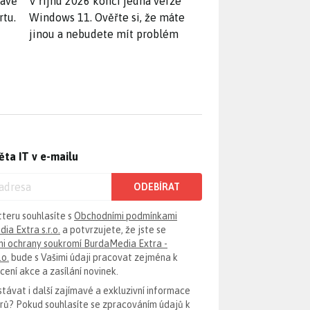
rávě
V říjnu 2026 končí jedna verze
rtu.
Windows 11. Ověřte si, že máte
jinou a nebudete mít problém
ěta IT v e-mailu
ODEBÍRAT
tteru souhlasíte s
Obchodními podmínkami
ia Extra s.r.o.
a potvrzujete, že jste se
i ochrany soukromí BurdaMedia Extra -
.o.
bude s Vašimi údaji pracovat zejména k
ení akce a zasílání novinek.
távat i další zajímavé a exkluzivní informace
erů? Pokud souhlasíte se zpracováním údajů k