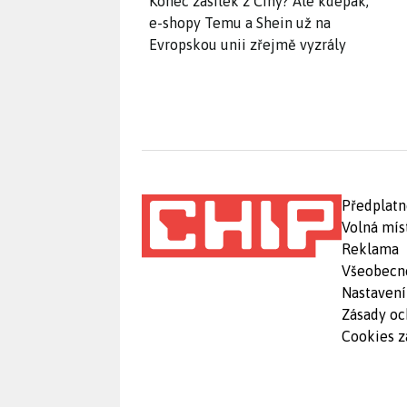
Konec zásilek z Číny? Ale kdepak,
e-shopy Temu a Shein už na
Evropskou unii zřejmě vyzrály
Předplatn
Volná mís
Reklama
Všeobecn
Nastavení
Zásady oc
Cookies z