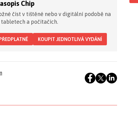
časopis Chip
žné číst v tištěné nebo v digitální podobě na
 tabletech a počítačích.
PŘEDPLATNÉ
KOUPIT JEDNOTLIVÁ VYDÁNÍ
m