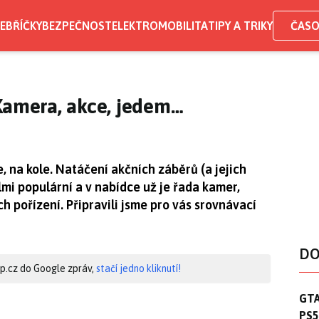
EBŘÍČKY
BEZPEČNOST
ELEKTROMOBILITA
TIPY A TRIKY
ČASO
Kamera, akce, jedem…
, na kole. Natáčení akčních záběrů (a jejich
mi populární a v nabídce už je řada kamer,
ch pořízení. Připravili jsme pro vás srovnávací
DO
hip.cz do Google zpráv,
stačí jedno kliknutí!
GTA
GTA
PS5