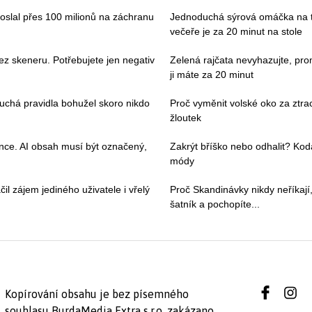
poslal přes 100 milionů na záchranu
Jednoduchá sýrová omáčka na tě
večeře je za 20 minut na stole
ez skeneru. Potřebujete jen negativ
Zelená rajčata nevyhazujte, pro
ji máte za 20 minut
duchá pravidla bohužel skoro nikdo
Proč vyměnit volské oko za ztra
žloutek
ence. AI obsah musí být označený,
Zakrýt bříško nebo odhalit? Kod
módy
il zájem jediného uživatele i vřelý
Proč Skandinávky nikdy neříkají,
šatník a pochopíte...
Kopírování obsahu je bez písemného
souhlasu BurdaMedia Extra s.r.o. zakázano