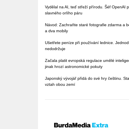
Vydělal na AI, teď střeží přírodu. Šéf OpenAI 
slavného orlího páru
Návod: Zachraňte staré fotografie zdarma a b
a dva mobily
Ušetřete peníze při používání lednice. Jedno
nedodržuje
Začala platit evropská regulace umělé intelig
jinak hrozí astronomické pokuty
Japonský vývojář přidá do své hry češtinu. Stač
vztah obou zemí