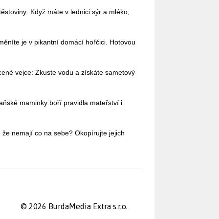
stoviny: Když máte v lednici sýr a mléko,
měníte je v pikantní domácí hořčici. Hotovou
cené vejce: Zkuste vodu a získáte sametový
aňské maminky boří pravidla mateřství i
 že nemají co na sebe? Okopírujte jejich
© 2026 BurdaMedia Extra s.r.o.