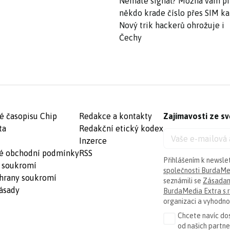
Nemáte signál? Možná vám p
někdo krade číslo přes SIM ka
Nový trik hackerů ohrožuje i
Čechy
é časopisu Chip
Redakce a kontakty
Zajímavosti ze sv
ta
Redakční etický kodex
Inzerce
é obchodní podmínky
RSS
Přihlášením k newsle
 soukromí
společnosti BurdaMed
hrany soukromí
seznámili se
Zásadam
ásady
BurdaMedia Extra s.r
organizaci a vyhodnoc
Chcete navíc dos
od našich partn