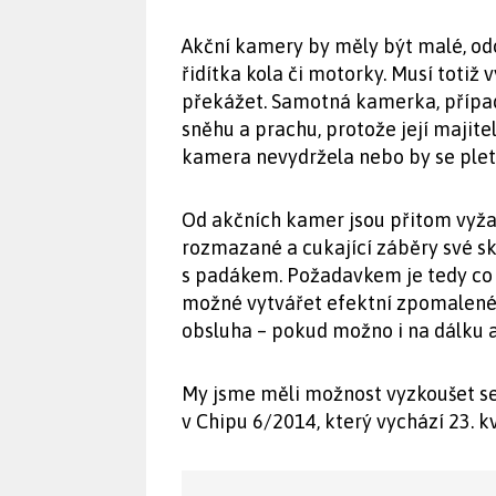
Akční kamery by měly být malé, od
řidítka kola či motorky. Musí totiž
překážet. Samotná kamerka, případ
sněhu a prachu, protože její majitel
kamera nevydržela nebo by se plet
Od akčních kamer jsou přitom vyža
rozmazané a cukající záběry své s
s padákem. Požadavkem je tedy co n
možné vytvářet efektní zpomalené 
obsluha – pokud možno i na dálku a
My jsme měli možnost vyzkoušet s
v Chipu 6/2014, který vychází 23. k