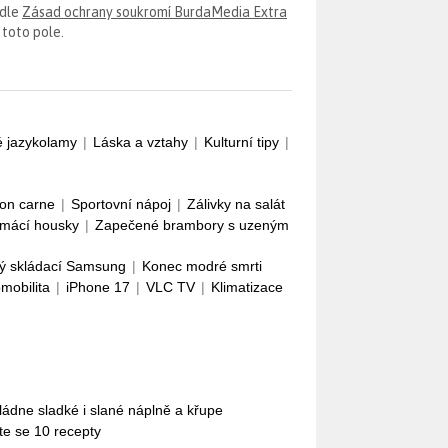
odle
Zásad ochrany soukromí BurdaMedia Extra
 toto pole.
é jazykolamy
|
Láska a vztahy
|
Kulturní tipy
|
con carne
|
Sportovní nápoj
|
Zálivky na salát
mácí housky
|
Zapečené brambory s uzeným
ý skládací Samsung
|
Konec modré smrti
omobilita
|
iPhone 17
|
VLC TV
|
Klimatizace
Zvládne sladké i slané náplně a křupe
te se 10 recepty