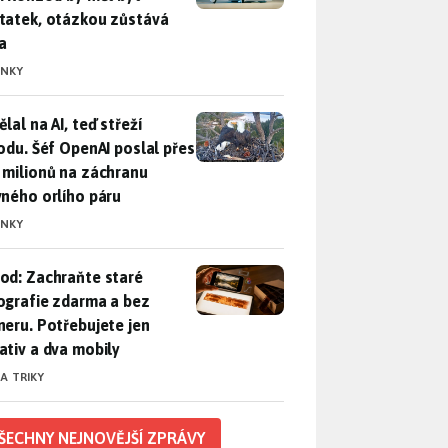
tatek, otázkou zůstává
a
INKY
lal na AI, teď střeží přírodu. Šéf OpenAI poslal přes 100 mili
lal na AI, teď střeží
rodu. Šéf OpenAI poslal přes
 milionů na záchranu
vného orlího páru
INKY
od: Zachraňte staré fotografie zdarma a bez skeneru. Potřebuje
od: Zachraňte staré
ografie zdarma a bez
neru. Potřebujete jen
ativ a dva mobily
 A TRIKY
ŠECHNY NEJNOVĚJŠÍ ZPRÁVY