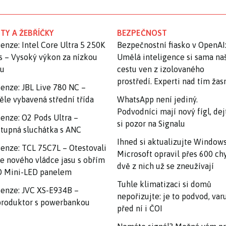
TY A ŽEBŘÍČKY
BEZPEČNOST
enze: Intel Core Ultra 5 250K
Bezpečnostní fiasko v OpenAI
s – Vysoký výkon za nízkou
Umělá inteligence si sama na
nu
cestu ven z izolovaného
prostředí. Experti nad tím ža
enze: JBL Live 780 NC –
ěle vybavená střední třída
WhatsApp není jediný.
Podvodníci mají nový fígl, dej
enze: O2 Pods Ultra –
si pozor na Signalu
tupná sluchátka s ANC
Ihned si aktualizujte Windows
enze: TCL 75C7L – Otestovali
Microsoft opravil přes 600 ch
e nového vládce jasu s obřím
dvě z nich už se zneužívají
 Mini-LED panelem
Tuhle klimatizaci si domů
enze: JVC XS-E934B –
nepořizujte: je to podvod, var
roduktor s powerbankou
před ní i ČOI