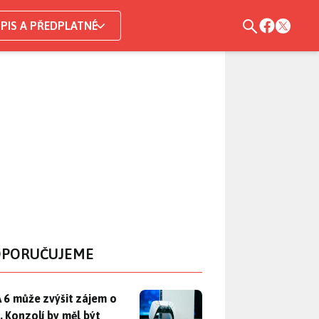
PIS A PŘEDPLATNÉ
PORUČUJEME
 6 může zvýšit zájem o PS5. Konzolí by měl být dostatek, otáz
 6 může zvýšit zájem o
. Konzolí by měl být