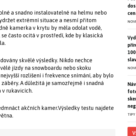
dos
olné a snadno instalovatelné na helmu nebo
cen
 vydržet extrémní situace a nesmí přitom
NOV
ně kamerka v krytu by měla odolat vodě,
 se často ocitá v prostředí, kde by klasická
Vydě
Vydě
la.
pří
100
sla
dovány skvělé výsledky. Nikdo nechce
kvělé jízdy na snowboardu nebo skoku
NOV
ejvyšší rozlišení i frekvence snímání, aby bylo
záběry. A důležitá je samozřejmě i snadná
Náv
Náv
 v rukavicích.
fot
ske
neg
edmnáct akčních kamer.Výsledky testu najdete
TIPY
větna.
V