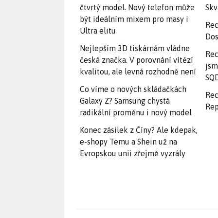
čtvrtý model. Nový telefon může
Skv
být ideálním mixem pro masy i
Rec
Ultra elitu
Dos
Nejlepším 3D tiskárnám vládne
Rec
česká značka. V porovnání vítězí
jsm
kvalitou, ale levná rozhodně není
SQD
Co víme o nových skládačkách
Rec
Galaxy Z? Samsung chystá
Rep
radikální proměnu i nový model
Konec zásilek z Číny? Ale kdepak,
e-shopy Temu a Shein už na
Evropskou unii zřejmě vyzrály