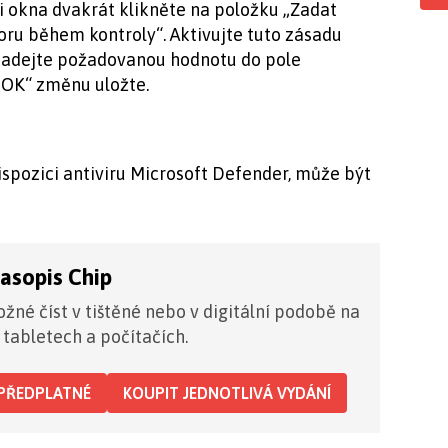
ti okna dvakrát klikněte na položku „Zadat
ru během kontroly“. Aktivujte tuto zásadu
zadejte požadovanou hodnotu do pole
 „OK“ změnu uložte.
ispozici antiviru Microsoft Defender, může být
časopis Chip
žné číst v tištěné nebo v digitální podobě na
 tabletech a počítačích.
PŘEDPLATNÉ
KOUPIT JEDNOTLIVÁ VYDÁNÍ