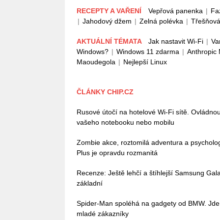
RECEPTY A VAŘENÍ
Vepřová panenka
|
Fa
|
Jahodový džem
|
Zelná polévka
|
Třešňová
AKTUÁLNÍ TÉMATA
Jak nastavit Wi-Fi
|
Va
Windows?
|
Windows 11 zdarma
|
Anthropic
Maoudegola
|
Nejlepší Linux
ČLÁNKY CHIP.CZ
Rusové útočí na hotelové Wi-Fi sítě. Ovládn
vašeho notebooku nebo mobilu
Zombie akce, roztomilá adventura a psycholo
Plus je opravdu rozmanitá
Recenze: Ještě lehčí a štíhlejší Samsung Galax
základní
Spider-Man spoléhá na gadgety od BMW. Jde o
mladé zákazníky