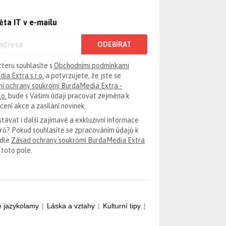
ěta IT v e-mailu
ODEBÍRAT
tteru souhlasíte s
Obchodními podmínkami
ia Extra s.r.o.
a potvrzujete, že jste se
i ochrany soukromí BurdaMedia Extra -
.o.
bude s Vašimi údaji pracovat zejména k
ení akce a zasílání novinek.
távat i další zajímavé a exkluzivní informace
erů? Pokud souhlasíte se zpracováním údajů k
odle
Zásad ochrany soukromí BurdaMedia Extra
 toto pole.
é jazykolamy
|
Láska a vztahy
|
Kulturní tipy
|