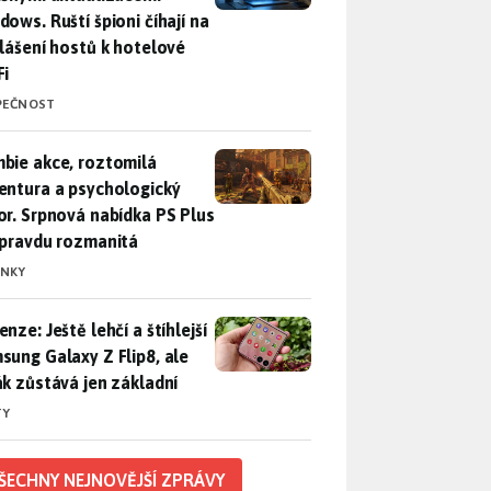
dows. Ruští špioni číhají na
hlášení hostů k hotelové
Fi
PEČNOST
bie akce, roztomilá adventura a psychologický horor. Srpnová
bie akce, roztomilá
entura a psychologický
or. Srpnová nabídka PS Plus
opravdu rozmanitá
INKY
nze: Ještě lehčí a štíhlejší Samsung Galaxy Z Flip8, ale foťák 
nze: Ještě lehčí a štíhlejší
sung Galaxy Z Flip8, ale
ák zůstává jen základní
TY
ŠECHNY NEJNOVĚJŠÍ ZPRÁVY