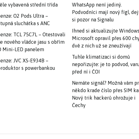
ěle vybavená střední třída
WhatsApp není jediný.
Podvodníci mají nový fígl, dej
enze: O2 Pods Ultra –
si pozor na Signalu
tupná sluchátka s ANC
Ihned si aktualizujte Windows
enze: TCL 75C7L – Otestovali
Microsoft opravil přes 600 ch
e nového vládce jasu s obřím
dvě z nich už se zneužívají
 Mini-LED panelem
Tuhle klimatizaci si domů
enze: JVC XS-E934B –
nepořizujte: je to podvod, var
roduktor s powerbankou
před ní i ČOI
Nemáte signál? Možná vám p
někdo krade číslo přes SIM ka
Nový trik hackerů ohrožuje i
Čechy