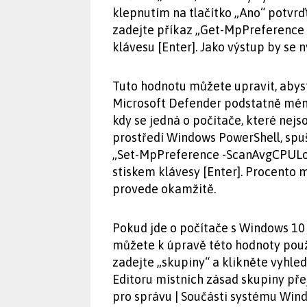
klepnutím na tlačítko „Ano“ potvrď
zadejte příkaz „Get-MpPreference 
klávesu [Enter]. Jako výstup by se 
Tuto hodnotu můžete upravit, abys
Microsoft Defender podstatně méně
kdy se jedná o počítače, které nejs
prostředí Windows PowerShell, spu
„Set-MpPreference -ScanAvgCPULoa
stiskem klávesy [Enter]. Procento 
provede okamžitě.
Pokud jde o počítače s Windows 10 
můžete k úpravě této hodnoty použ
zadejte „skupiny“ a klikněte vyhle
Editoru místních zásad skupiny pře
pro správu | Součásti systému Win