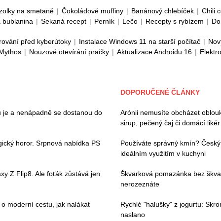
zolky na smetaně
|
Čokoládové muffiny
|
Banánový chlebíček
|
Chili 
 bublanina
|
Sekaná recept
|
Perník
|
Lečo
|
Recepty s rybízem
|
Do
rování před kyberútoky
|
Instalace Windows 11 na starší počítač
|
Nov
 Mythos
|
Nouzové otevírání pračky
|
Aktualizace Androidu 16
|
Elektr
DOPORUČENÉ ČLÁNKY
ou je a nenápadně se dostanou do
Arónii nemusíte obcházet oblouk
sirup, pečený čaj či domácí likér
gický horor. Srpnová nabídka PS
Používáte správný kmín? Český a 
ideálním využitím v kuchyni
y Z Flip8. Ale foťák zůstává jen
Škvarková pomazánka bez škvark
nerozeznáte
 moderní cestu, jak nalákat
Rychlé "halušky" z jogurtu: Skr
naslano