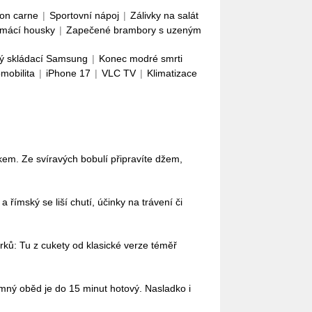
con carne
|
Sportovní nápoj
|
Zálivky na salát
mácí housky
|
Zapečené brambory s uzeným
ý skládací Samsung
|
Konec modré smrti
omobilita
|
iPhone 17
|
VLC TV
|
Klimatizace
em. Ze svíravých bobulí připravíte džem,
římský se liší chutí, účinky na trávení či
ů: Tu z cukety od klasické verze téměř
omný oběd je do 15 minut hotový. Nasladko i