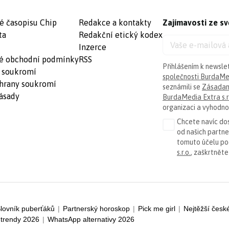
é časopisu Chip
Redakce a kontakty
Zajímavosti ze sv
ta
Redakční etický kodex
Inzerce
é obchodní podmínky
RSS
Přihlášením k newsle
 soukromí
společnosti BurdaMed
hrany soukromí
seznámili se
Zásadam
ásady
BurdaMedia Extra s.r
organizaci a vyhodnoc
Chcete navíc dos
od našich partn
tomuto účelu p
s.r.o.
, zaškrtněte
lovník puberťáků
|
Partnerský horoskop
|
Pick me girl
|
Nejtěžší česk
trendy 2026
|
WhatsApp alternativy 2026