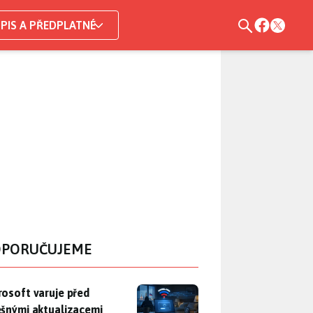
PIS A PŘEDPLATNÉ
PORUČUJEME
rosoft varuje před falešnými aktualizacemi Windows. Ruští špio
rosoft varuje před
ešnými aktualizacemi