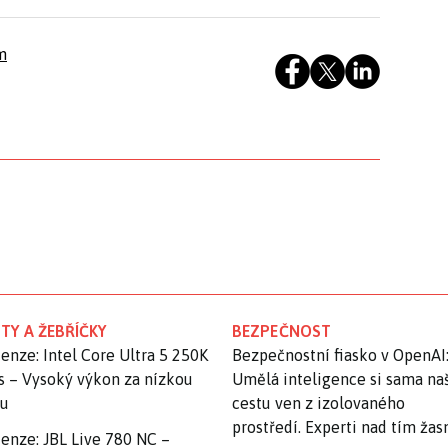
m
TY A ŽEBŘÍČKY
BEZPEČNOST
enze: Intel Core Ultra 5 250K
Bezpečnostní fiasko v OpenAI
s – Vysoký výkon za nízkou
Umělá inteligence si sama na
nu
cestu ven z izolovaného
prostředí. Experti nad tím ža
enze: JBL Live 780 NC –