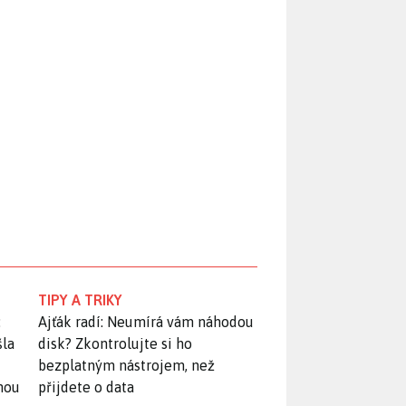
TIPY A TRIKY
:
Ajťák radí: Neumírá vám náhodou
šla
disk? Zkontrolujte si ho
bezplatným nástrojem, než
snou
přijdete o data