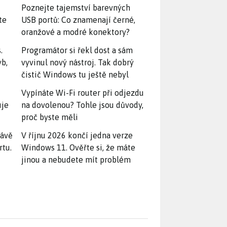
Poznejte tajemství barevných
te
USB portů: Co znamenají černé,
oranžové a modré konektory?
.
Programátor si řekl dost a sám
yb,
vyvinul nový nástroj. Tak dobrý
čistič Windows tu ještě nebyl
Vypínáte Wi-Fi router při odjezdu
uje
na dovolenou? Tohle jsou důvody,
proč byste měli
rávě
V říjnu 2026 končí jedna verze
rtu.
Windows 11. Ověřte si, že máte
jinou a nebudete mít problém