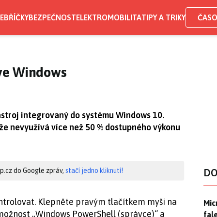
EBŘÍČKY
BEZPEČNOST
ELEKTROMOBILITA
TIPY A TRIKY
ČASO
r ve Windows
ástroj integrovaný do systému Windows 10.
, že nevyužívá více než 50 % dostupného výkonu
hip.cz do Google zpráv,
stačí jedno kliknutí!
DO
ntrolovat. Klepněte pravým tlačítkem myši na
Mic
Mic
e možnost „Windows PowerShell (správce)“ a
fal