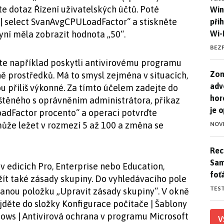
te dotaz Řízení uživatelských účtů. Poté
Win
| select SvanAvgCPULoadFactor“ a stiskněte
při
Wi-
nyní měla zobrazit hodnota „50“.
BEZ
te například poskytli antivirovému programu
Zom
Zom
 prostředků. Má to smysl zejména v situacích,
adv
ou příliš výkonné. Za tímto účelem zadejte do
hor
štěného s oprávněním administrátora, příkaz
je 
dFactor procento“ a operaci potvrďte
může ležet v rozmezí 5 až 100 a změna se
NOV
Rece
Rece
Sam
v edicích Pro, Enterprise nebo Education,
foť
ít také zásady skupiny. Do vyhledávacího pole
TES
danou položku „Upravit zásady skupiny“. V okně
jděte do složky Konfigurace počítače | Šablony
dows | Antivirová ochrana v programu Microsoft
V