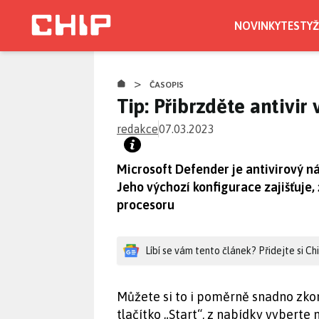
Přejít
k
NOVINKY
TESTY
Ž
hlavnímu
obsahu
>
ČASOPIS
Tip: Přibrzděte antivi
redakce
07.03.2023
Microsoft Defender je antivirový n
Jeho výchozí konfigurace zajišťuje
procesoru
Líbí se vám tento článek? Přidejte si C
Můžete si to i poměrně snadno zko
tlačítko „Start“, z nabídky vybert