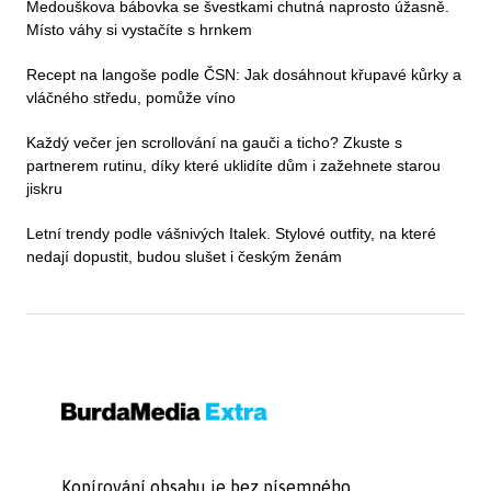
Medouškova bábovka se švestkami chutná naprosto úžasně.
Místo váhy si vystačíte s hrnkem
Recept na langoše podle ČSN: Jak dosáhnout křupavé kůrky a
vláčného středu, pomůže víno
Každý večer jen scrollování na gauči a ticho? Zkuste s
partnerem rutinu, díky které uklidíte dům i zažehnete starou
jiskru
Letní trendy podle vášnivých Italek. Stylové outfity, na které
nedají dopustit, budou slušet i českým ženám
Kopírování obsahu je bez písemného