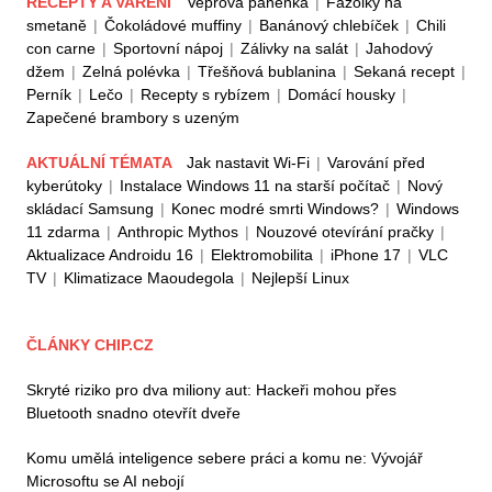
RECEPTY A VAŘENÍ
Vepřová panenka
|
Fazolky na
smetaně
|
Čokoládové muffiny
|
Banánový chlebíček
|
Chili
con carne
|
Sportovní nápoj
|
Zálivky na salát
|
Jahodový
džem
|
Zelná polévka
|
Třešňová bublanina
|
Sekaná recept
|
Perník
|
Lečo
|
Recepty s rybízem
|
Domácí housky
|
Zapečené brambory s uzeným
AKTUÁLNÍ TÉMATA
Jak nastavit Wi-Fi
|
Varování před
kyberútoky
|
Instalace Windows 11 na starší počítač
|
Nový
skládací Samsung
|
Konec modré smrti Windows?
|
Windows
11 zdarma
|
Anthropic Mythos
|
Nouzové otevírání pračky
|
Aktualizace Androidu 16
|
Elektromobilita
|
iPhone 17
|
VLC
TV
|
Klimatizace Maoudegola
|
Nejlepší Linux
ČLÁNKY CHIP.CZ
Skryté riziko pro dva miliony aut: Hackeři mohou přes
Bluetooth snadno otevřít dveře
Komu umělá inteligence sebere práci a komu ne: Vývojář
Microsoftu se AI nebojí