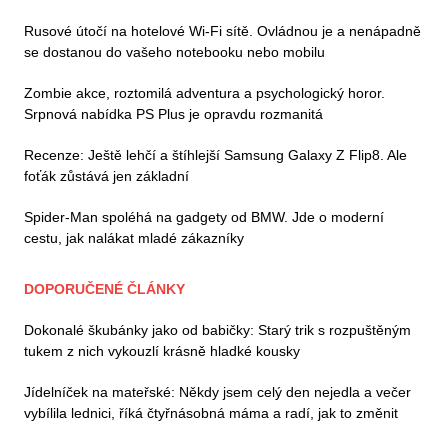
Rusové útočí na hotelové Wi-Fi sítě. Ovládnou je a nenápadně
se dostanou do vašeho notebooku nebo mobilu
Zombie akce, roztomilá adventura a psychologický horor.
Srpnová nabídka PS Plus je opravdu rozmanitá
Recenze: Ještě lehčí a štíhlejší Samsung Galaxy Z Flip8. Ale
foťák zůstává jen základní
Spider-Man spoléhá na gadgety od BMW. Jde o moderní
cestu, jak nalákat mladé zákazníky
DOPORUČENÉ ČLÁNKY
Dokonalé škubánky jako od babičky: Starý trik s rozpuštěným
tukem z nich vykouzlí krásně hladké kousky
Jídelníček na mateřské: Někdy jsem celý den nejedla a večer
vybílila lednici, říká čtyřnásobná máma a radí, jak to změnit