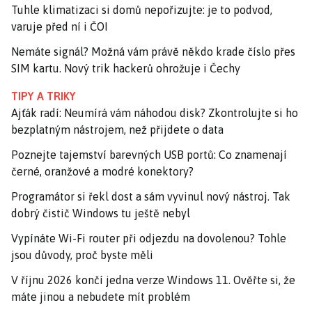
Tuhle klimatizaci si domů nepořizujte: je to podvod,
varuje před ní i ČOI
Nemáte signál? Možná vám právě někdo krade číslo přes
SIM kartu. Nový trik hackerů ohrožuje i Čechy
TIPY A TRIKY
Ajťák radí: Neumírá vám náhodou disk? Zkontrolujte si ho
bezplatným nástrojem, než přijdete o data
Poznejte tajemství barevných USB portů: Co znamenají
černé, oranžové a modré konektory?
Programátor si řekl dost a sám vyvinul nový nástroj. Tak
dobrý čistič Windows tu ještě nebyl
Vypínáte Wi-Fi router při odjezdu na dovolenou? Tohle
jsou důvody, proč byste měli
V říjnu 2026 končí jedna verze Windows 11. Ověřte si, že
máte jinou a nebudete mít problém