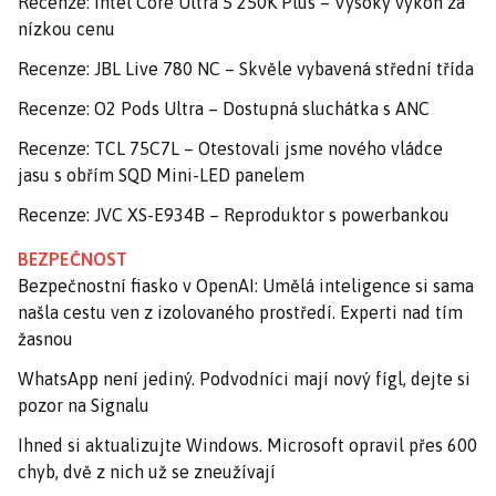
Recenze: Intel Core Ultra 5 250K Plus – Vysoký výkon za
nízkou cenu
Recenze: JBL Live 780 NC – Skvěle vybavená střední třída
Recenze: O2 Pods Ultra – Dostupná sluchátka s ANC
Recenze: TCL 75C7L – Otestovali jsme nového vládce
jasu s obřím SQD Mini-LED panelem
Recenze: JVC XS-E934B – Reproduktor s powerbankou
BEZPEČNOST
Bezpečnostní fiasko v OpenAI: Umělá inteligence si sama
našla cestu ven z izolovaného prostředí. Experti nad tím
žasnou
WhatsApp není jediný. Podvodníci mají nový fígl, dejte si
pozor na Signalu
Ihned si aktualizujte Windows. Microsoft opravil přes 600
chyb, dvě z nich už se zneužívají