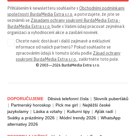
Přihlášením k newsletteru souhlasíte s
Obchodními podmínkami
společnosti BurdaMedia Extra s.r.o.
a potvrzujete, že jste se
seznámili se
Zásadami ochrany soukromí BurdaMedia Extra -
BurdaMedia Extra s.r.o.
bude s Vašimi údaji pracovat zejména k
organizaci a vyhodnocení akce a zasílání novinek.
Chcete navíc dostávat i další zajímavé a exkluzivní
informace od našich partnerů? Pokud souhlasíte se
zpracováním údajů k tomuto účelu podle
Zásad ochrany
soukromí BurdaMedia Extra s.r.o.
, zaškrtněte toto pole.
© 2003—2026 BurdaMedia Extra s.r.o.
DOPORUČUJEME
Děsivá telefonní čísla
|
Slovník puberťáků
|
Partnerský horoskop
|
Pick me girl
|
Nejtěžší české
jazykolamy
|
Láska a vztahy
|
Kulturní tipy
|
Ajťák radí
|
Svátky a prázdniny 2026
|
Módní trendy 2026
|
WhatsApp
alternativy 2026