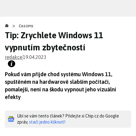
Přejít
k
hlavnímu
>
obsahu
ČASOPIS
Tip: Zrychlete Windows 11
vypnutím zbytečností
redakce
19.04.2023
Pokud vám přijde chod systému Windows 11,
spuštěném na hardwarově slabším počítači,
pomalejší, není na škodu vypnout jeho vizuální
efekty
Líbí se vám tento článek? Přidejte si Chip.cz do Google
zpráv,
stačí jedno kliknutí!