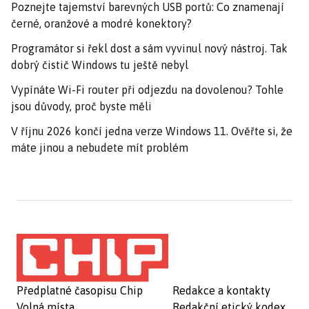
Poznejte tajemství barevných USB portů: Co znamenají
černé, oranžové a modré konektory?
Programátor si řekl dost a sám vyvinul nový nástroj. Tak
dobrý čistič Windows tu ještě nebyl
Vypínáte Wi-Fi router při odjezdu na dovolenou? Tohle
jsou důvody, proč byste měli
V říjnu 2026 končí jedna verze Windows 11. Ověřte si, že
máte jinou a nebudete mít problém
Předplatné časopisu Chip
Redakce a kontakty
Volná místa
Redakční etický kodex