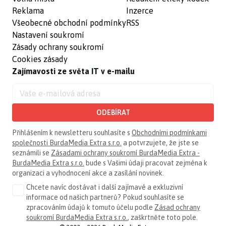
Reklama
Inzerce
Všeobecné obchodní podmínky
RSS
Nastavení soukromí
Zásady ochrany soukromí
Cookies zásady
Zajímavosti ze světa IT v e-mailu
ODEBÍRAT
Přihlášením k newsletteru souhlasíte s
Obchodními podmínkami
společnosti BurdaMedia Extra s.r.o.
a potvrzujete, že jste se
seznámili se
Zásadami ochrany soukromí BurdaMedia Extra -
BurdaMedia Extra s.r.o.
bude s Vašimi údaji pracovat zejména k
organizaci a vyhodnocení akce a zasílání novinek.
Chcete navíc dostávat i další zajímavé a exkluzivní
informace od našich partnerů? Pokud souhlasíte se
zpracováním údajů k tomuto účelu podle
Zásad ochrany
soukromí BurdaMedia Extra s.r.o.
, zaškrtněte toto pole.