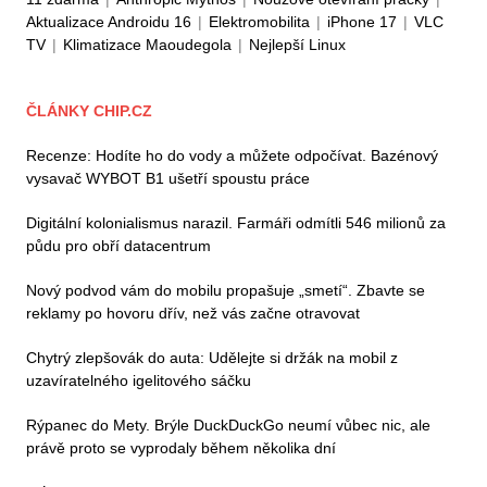
Aktualizace Androidu 16
|
Elektromobilita
|
iPhone 17
|
VLC
TV
|
Klimatizace Maoudegola
|
Nejlepší Linux
ČLÁNKY CHIP.CZ
Recenze: Hodíte ho do vody a můžete odpočívat. Bazénový
vysavač WYBOT B1 ušetří spoustu práce
Digitální kolonialismus narazil. Farmáři odmítli 546 milionů za
půdu pro obří datacentrum
Nový podvod vám do mobilu propašuje „smetí“. Zbavte se
reklamy po hovoru dřív, než vás začne otravovat
Chytrý zlepšovák do auta: Udělejte si držák na mobil z
uzavíratelného igelitového sáčku
Rýpanec do Mety. Brýle DuckDuckGo neumí vůbec nic, ale
právě proto se vyprodaly během několika dní