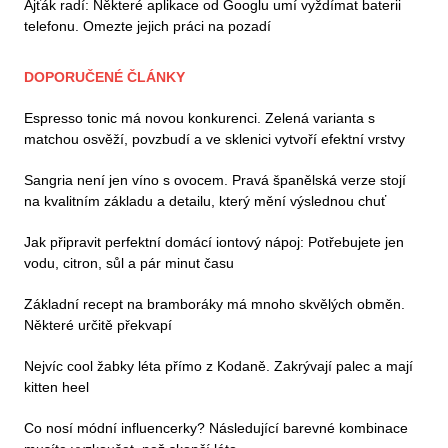
Ajťák radí: Některé aplikace od Googlu umí vyždímat baterii
telefonu. Omezte jejich práci na pozadí
DOPORUČENÉ ČLÁNKY
Espresso tonic má novou konkurenci. Zelená varianta s
matchou osvěží, povzbudí a ve sklenici vytvoří efektní vrstvy
Sangria není jen víno s ovocem. Pravá španělská verze stojí
na kvalitním základu a detailu, který mění výslednou chuť
Jak připravit perfektní domácí iontový nápoj: Potřebujete jen
vodu, citron, sůl a pár minut času
Základní recept na bramboráky má mnoho skvělých obměn.
Některé určitě překvapí
Nejvíc cool žabky léta přímo z Kodaně. Zakrývají palec a mají
kitten heel
Co nosí módní influencerky? Následující barevné kombinace