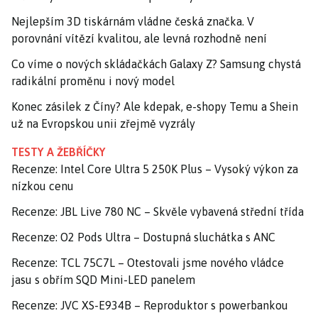
Nejlepším 3D tiskárnám vládne česká značka. V
porovnání vítězí kvalitou, ale levná rozhodně není
Co víme o nových skládačkách Galaxy Z? Samsung chystá
radikální proměnu i nový model
Konec zásilek z Číny? Ale kdepak, e-shopy Temu a Shein
už na Evropskou unii zřejmě vyzrály
TESTY A ŽEBŘÍČKY
Recenze: Intel Core Ultra 5 250K Plus – Vysoký výkon za
nízkou cenu
Recenze: JBL Live 780 NC – Skvěle vybavená střední třída
Recenze: O2 Pods Ultra – Dostupná sluchátka s ANC
Recenze: TCL 75C7L – Otestovali jsme nového vládce
jasu s obřím SQD Mini-LED panelem
Recenze: JVC XS-E934B – Reproduktor s powerbankou