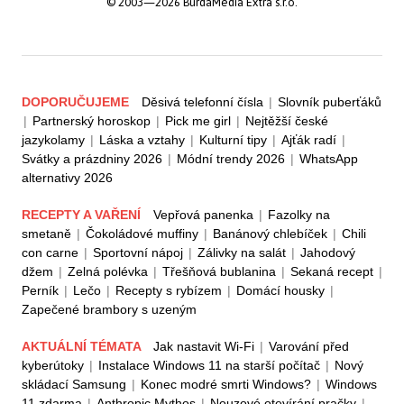
© 2003—2026 BurdaMedia Extra s.r.o.
DOPORUČUJEME
Děsivá telefonní čísla
|
Slovník puberťáků
|
Partnerský horoskop
|
Pick me girl
|
Nejtěžší české
jazykolamy
|
Láska a vztahy
|
Kulturní tipy
|
Ajťák radí
|
Svátky a prázdniny 2026
|
Módní trendy 2026
|
WhatsApp
alternativy 2026
RECEPTY A VAŘENÍ
Vepřová panenka
|
Fazolky na
smetaně
|
Čokoládové muffiny
|
Banánový chlebíček
|
Chili
con carne
|
Sportovní nápoj
|
Zálivky na salát
|
Jahodový
džem
|
Zelná polévka
|
Třešňová bublanina
|
Sekaná recept
|
Perník
|
Lečo
|
Recepty s rybízem
|
Domácí housky
|
Zapečené brambory s uzeným
AKTUÁLNÍ TÉMATA
Jak nastavit Wi-Fi
|
Varování před
kyberútoky
|
Instalace Windows 11 na starší počítač
|
Nový
skládací Samsung
|
Konec modré smrti Windows?
|
Windows
11 zdarma
|
Anthropic Mythos
|
Nouzové otevírání pračky
|