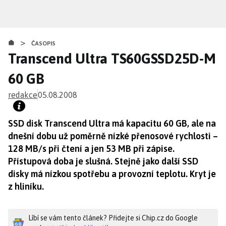
Přejít
k
hlavnímu
>
obsahu
ČASOPIS
Transcend Ultra TS60GSSD25D-M
60 GB
redakce
05.08.2008
SSD disk Transcend Ultra má kapacitu 60 GB, ale na
dnešní dobu už poměrně nízké přenosové rychlosti –
128 MB/s při čtení a jen 53 MB při zápise.
Přístupová doba je slušná. Stejně jako další SSD
disky má nízkou spotřebu a provozní teplotu. Kryt je
z hliníku.
Líbí se vám tento článek? Přidejte si Chip.cz do Google