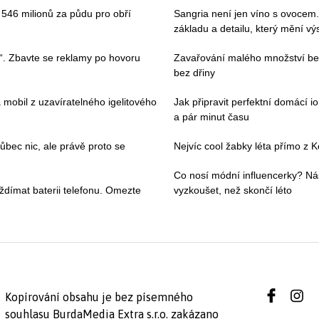
i 546 milionů za půdu pro obří
Sangria není jen víno s ovocem.
základu a detailu, který mění v
“. Zbavte se reklamy po hovoru
Zavařování malého množství bez
bez dřiny
 mobil z uzavíratelného igelitového
Jak připravit perfektní domácí io
a pár minut času
ec nic, ale právě proto se
Nejvíc cool žabky léta přímo z K
Co nosí módní influencerky? Ná
ždímat baterii telefonu. Omezte
vyzkoušet, než skončí léto
Kopírování obsahu je bez písemného
souhlasu BurdaMedia Extra s.r.o. zakázano