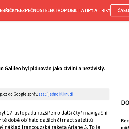
EBŘÍČKY
BEZPEČNOST
ELEKTROMOBILITA
TIPY A TRIKY
ČASO
 Galileo byl plánován jako civilní a nezávislý.
hip.cz do Google zpráv,
stačí jedno kliknutí!
DO
l 17. listopadu rozšířen o další čtyři navigační
 té době obíhalo dalších čtrnáct satelitů
Rec
Rec
ý náklad francouzská raketa Ariane 5. To je
můž