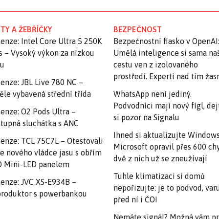
TY A ŽEBŘÍČKY
BEZPEČNOST
enze: Intel Core Ultra 5 250K
Bezpečnostní fiasko v OpenAI
s – Vysoký výkon za nízkou
Umělá inteligence si sama na
nu
cestu ven z izolovaného
prostředí. Experti nad tím ža
enze: JBL Live 780 NC –
ěle vybavená střední třída
WhatsApp není jediný.
Podvodníci mají nový fígl, dej
enze: O2 Pods Ultra –
si pozor na Signalu
tupná sluchátka s ANC
Ihned si aktualizujte Windows
enze: TCL 75C7L – Otestovali
Microsoft opravil přes 600 ch
e nového vládce jasu s obřím
dvě z nich už se zneužívají
 Mini-LED panelem
Tuhle klimatizaci si domů
enze: JVC XS-E934B –
nepořizujte: je to podvod, var
roduktor s powerbankou
před ní i ČOI
Nemáte signál? Možná vám p