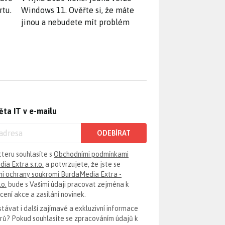
rtu.
Windows 11. Ověřte si, že máte
jinou a nebudete mít problém
ěta IT v e-mailu
ODEBÍRAT
tteru souhlasíte s
Obchodními podmínkami
ia Extra s.r.o.
a potvrzujete, že jste se
i ochrany soukromí BurdaMedia Extra -
.o.
bude s Vašimi údaji pracovat zejména k
ení akce a zasílání novinek.
távat i další zajímavé a exkluzivní informace
erů? Pokud souhlasíte se zpracováním údajů k