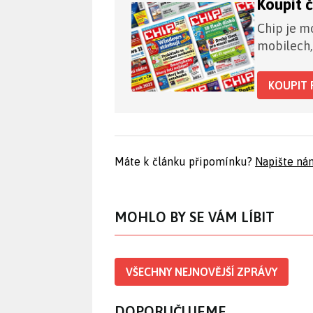
Koupit 
Chip je mo
mobilech,
KOUPIT 
Máte k článku připomínku?
Napište ná
MOHLO BY SE VÁM LÍBIT
VŠECHNY NEJNOVĚJŠÍ ZPRÁVY
DOPORUČUJEME