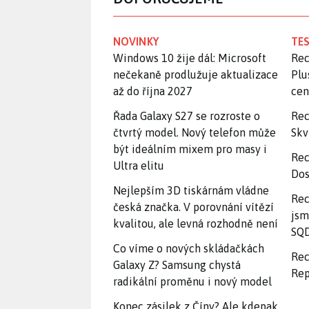
NOVINKY
TES
Windows 10 žije dál: Microsoft
Rec
nečekaně prodlužuje aktualizace
Plu
až do října 2027
ce
Řada Galaxy S27 se rozroste o
Rec
čtvrtý model. Nový telefon může
Skv
být ideálním mixem pro masy i
Rec
Ultra elitu
Dos
Nejlepším 3D tiskárnám vládne
Rec
česká značka. V porovnání vítězí
jsm
kvalitou, ale levná rozhodně není
SQD
Co víme o nových skládačkách
Rec
Galaxy Z? Samsung chystá
Rep
radikální proměnu i nový model
Konec zásilek z Číny? Ale kdepak,