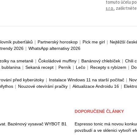
tomuto účelu p
s.r.o.
, zaškrtněte
lovník puberťáků
|
Partnerský horoskop
|
Pick me girl
|
Nejtěžší česk
trendy 2026
|
WhatsApp alternativy 2026
zolky na smetaně
|
Čokoládové muffiny
|
Banánový chlebíček
|
Chili 
 bublanina
|
Sekaná recept
|
Perník
|
Lečo
|
Recepty s rybízem
|
Do
rování před kyberútoky
|
Instalace Windows 11 na starší počítač
|
Nov
 Mythos
|
Nouzové otevírání pračky
|
Aktualizace Androidu 16
|
Elektr
DOPORUČENÉ ČLÁNKY
ívat. Bazénový vysavač WYBOT B1
Espresso tonic má novou konkur
povzbudí a ve sklenici vytvoří ef