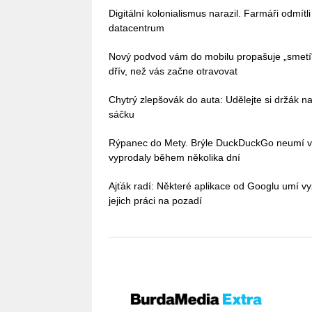
Digitální kolonialismus narazil. Farmáři odmítl
datacentrum
Nový podvod vám do mobilu propašuje „smetí
dřív, než vás začne otravovat
Chytrý zlepšovák do auta: Udělejte si držák na
sáčku
Rýpanec do Mety. Brýle DuckDuckGo neumí vůb
vyprodaly během několika dní
Ajťák radí: Některé aplikace od Googlu umí vy
jejich práci na pozadí