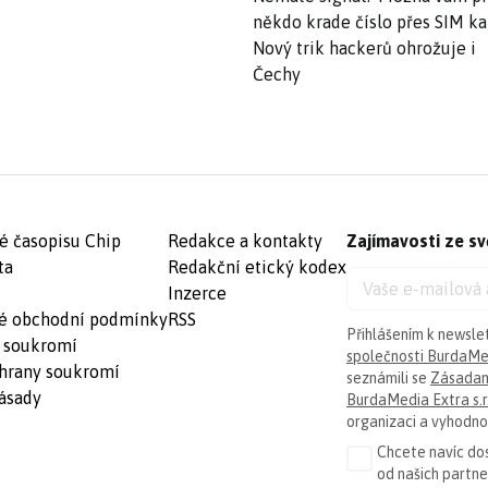
někdo krade číslo přes SIM ka
Nový trik hackerů ohrožuje i
Čechy
é časopisu Chip
Redakce a kontakty
Zajímavosti ze sv
ta
Redakční etický kodex
Inzerce
é obchodní podmínky
RSS
Přihlášením k newsle
 soukromí
společnosti BurdaMed
hrany soukromí
seznámili se
Zásadam
ásady
BurdaMedia Extra s.r
organizaci a vyhodnoc
Chcete navíc dos
od našich partn