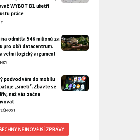
avač WYBOT B1 ušetří
ustu práce
TY
ina odmítla 546 milionů za půdu pro obří datacentrum. Měla 
ina odmítla 546 milionů za
u pro obří datacentrum.
a velmi logický argument
INKY
ý podvod vám do mobilu propašuje „smetí“. Zbavte se ho dřív, 
ý podvod vám do mobilu
pašuje „smetí“. Zbavte se
dřív, než vás začne
avovat
PEČNOST
ŠECHNY NEJNOVĚJŠÍ ZPRÁVY