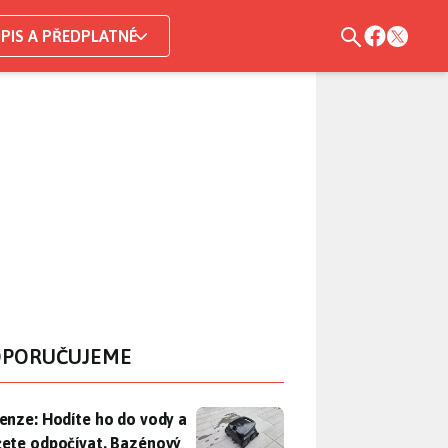
PIS A PŘEDPLATNÉ
PORUČUJEME
enze: Hodíte ho do vody a můžete odpočívat. Bazénový vysava
enze: Hodíte ho do vody a
ete odpočívat. Bazénový