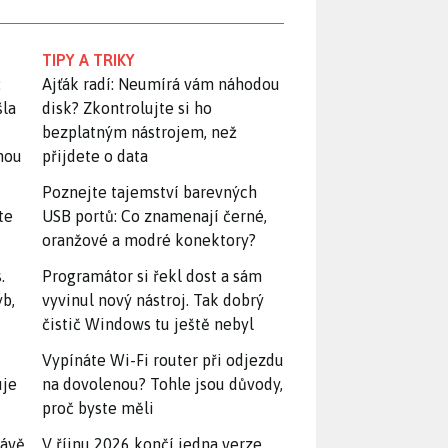
TIPY A TRIKY
:
Ajťák radí: Neumírá vám náhodou
šla
disk? Zkontrolujte si ho
bezplatným nástrojem, než
snou
přijdete o data
Poznejte tajemství barevných
te
USB portů: Co znamenají černé,
oranžové a modré konektory?
.
Programátor si řekl dost a sám
yb,
vyvinul nový nástroj. Tak dobrý
čistič Windows tu ještě nebyl
Vypínáte Wi-Fi router při odjezdu
uje
na dovolenou? Tohle jsou důvody,
proč byste měli
rávě
V říjnu 2026 končí jedna verze