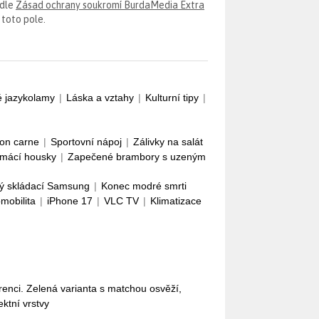
odle
Zásad ochrany soukromí BurdaMedia Extra
 toto pole.
é jazykolamy
|
Láska a vztahy
|
Kulturní tipy
|
con carne
|
Sportovní nápoj
|
Zálivky na salát
mácí housky
|
Zapečené brambory s uzeným
ý skládací Samsung
|
Konec modré smrti
omobilita
|
iPhone 17
|
VLC TV
|
Klimatizace
enci. Zelená varianta s matchou osvěží,
ektní vrstvy