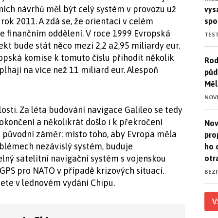
ních návrhů měl být celý systém v provozu už
vys
ok 2011. A zdá se, že orientaci v celém
spo
 ve finančním oddělení. V roce 1999 Evropská
TES
kt bude stát něco mezi 2,2 a2,95 miliardy eur.
ropská komise k tomuto číslu přihodit několik
Rod
Rod
plhají na více než 11 miliard eur. Alespoň
půd
Měl
NOV
losti. Za léta budování navigace Galileo se tedy
okončení a několikrát došlo i k překročení
Nov
Nov
 i původní záměr: místo toho, aby Evropa měla
pro
problémech nezávislý systém, buduje
ho 
elný satelitní navigační systém s vojenskou
otr
 GPS pro NATO v případě krizových situací.
BEZ
dete v lednovém vydání Chipu.
V