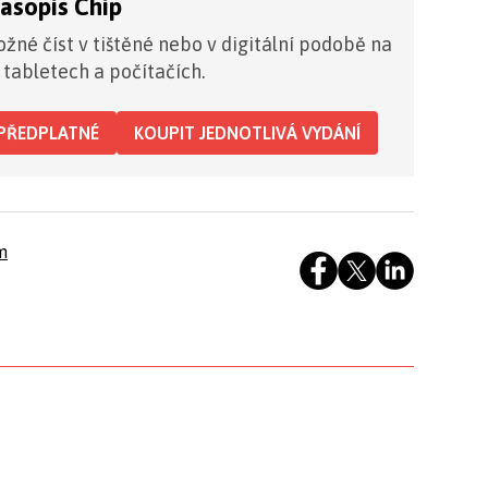
časopis Chip
žné číst v tištěné nebo v digitální podobě na
 tabletech a počítačích.
PŘEDPLATNÉ
KOUPIT JEDNOTLIVÁ VYDÁNÍ
m