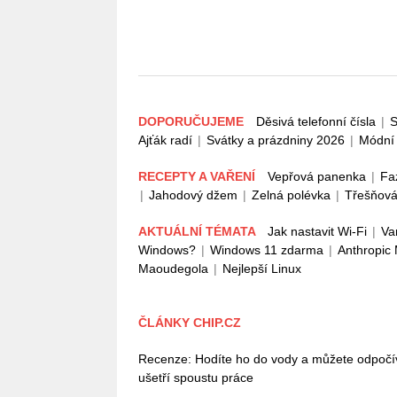
DOPORUČUJEME
Děsivá telefonní čísla
|
S
Ajťák radí
|
Svátky a prázdniny 2026
|
Módní 
RECEPTY A VAŘENÍ
Vepřová panenka
|
Fa
|
Jahodový džem
|
Zelná polévka
|
Třešňová
AKTUÁLNÍ TÉMATA
Jak nastavit Wi-Fi
|
Va
Windows?
|
Windows 11 zdarma
|
Anthropic
Maoudegola
|
Nejlepší Linux
ČLÁNKY CHIP.CZ
Recenze: Hodíte ho do vody a můžete odpoč
ušetří spoustu práce