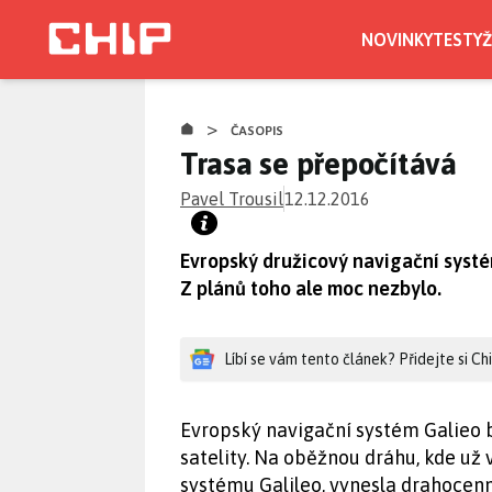
Přejít
k
NOVINKY
TESTY
Ž
hlavnímu
obsahu
>
ČASOPIS
Trasa se přepočítává
Pavel Trousil
12.12.2016
Evropský družicový navigační systém
Z plánů toho ale moc nezbylo.
Líbí se vám tento článek? Přidejte si C
Evropský navigační systém Galieo by
satelity. Na oběžnou dráhu, kde už v
systému Galileo, vynesla drahocenn