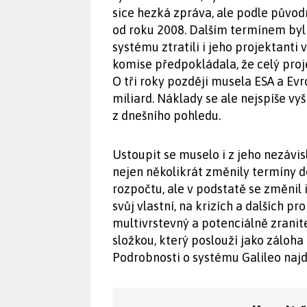
sice hezká zpráva, ale podle původ
od roku 2008. Dalším termínem byl r
systému ztratili i jeho projektanti
komise předpokládala, že celý proje
O tři roky později musela ESA a Ev
miliard. Náklady se ale nejspíše vyš
z dnešního pohledu.
Ustoupit se muselo i z jeho nezávis
nejen několikrát změnily termíny d
rozpočtu, ale v podstatě se změnil
svůj vlastní, na krizích a dalších 
multivrstevný a potenciálně zranit
složkou, který poslouží jako záloha
Podrobnosti o systému Galileo naj