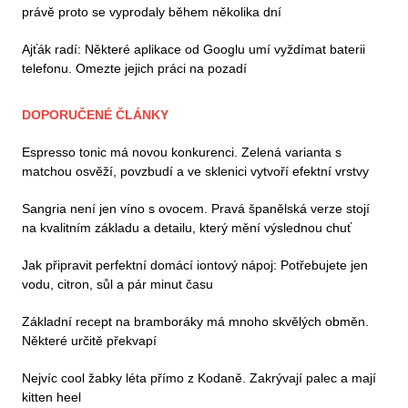
právě proto se vyprodaly během několika dní
Ajťák radí: Některé aplikace od Googlu umí vyždímat baterii
telefonu. Omezte jejich práci na pozadí
DOPORUČENÉ ČLÁNKY
Espresso tonic má novou konkurenci. Zelená varianta s
matchou osvěží, povzbudí a ve sklenici vytvoří efektní vrstvy
Sangria není jen víno s ovocem. Pravá španělská verze stojí
na kvalitním základu a detailu, který mění výslednou chuť
Jak připravit perfektní domácí iontový nápoj: Potřebujete jen
vodu, citron, sůl a pár minut času
Základní recept na bramboráky má mnoho skvělých obměn.
Některé určitě překvapí
Nejvíc cool žabky léta přímo z Kodaně. Zakrývají palec a mají
kitten heel