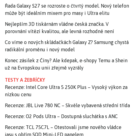
Řada Galaxy S27 se rozroste o čtvrtý model. Nový telefon
může být ideálním mixem pro masy i Ultra elitu
Nejlepším 3D tiskárnám vládne česká značka. V
porovnání vítězí kvalitou, ale levná rozhodně není
Co víme o nových skládačkách Galaxy Z? Samsung chystá
radikální proměnu i nový model
Konec zásilek z Číny? Ale kdepak, e-shopy Temu a Shein
už na Evropskou unii zřejmě vyzrály
TESTY A ŽEBŘÍČKY
Recenze: Intel Core Ultra 5 250K Plus – Vysoký výkon za
nízkou cenu
Recenze: JBL Live 780 NC – Skvěle vybavená střední třída
Recenze: O2 Pods Ultra – Dostupná sluchátka s ANC
Recenze: TCL 75C7L – Otestovali jsme nového vládce
jasu s obřím SQD Mini-LED panelem