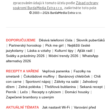
zpracováním údajů k tomuto účelu podle
Zásad ochrany
soukromí BurdaMedia Extra s.r.o.
, zaškrtněte toto pole.
© 2003—2026 BurdaMedia Extra s.r.o.
DOPORUČUJEME
Děsivá telefonní čísla
|
Slovník puberťáků
|
Partnerský horoskop
|
Pick me girl
|
Nejtěžší české
jazykolamy
|
Láska a vztahy
|
Kulturní tipy
|
Ajťák radí
|
Svátky a prázdniny 2026
|
Módní trendy 2026
|
WhatsApp
alternativy 2026
RECEPTY A VAŘENÍ
Vepřová panenka
|
Fazolky na
smetaně
|
Čokoládové muffiny
|
Banánový chlebíček
|
Chili
con carne
|
Sportovní nápoj
|
Zálivky na salát
|
Jahodový
džem
|
Zelná polévka
|
Třešňová bublanina
|
Sekaná recept
|
Perník
|
Lečo
|
Recepty s rybízem
|
Domácí housky
|
Zapečené brambory s uzeným
AKTUÁLNÍ TÉMATA
Jak nastavit Wi-Fi
|
Varování před