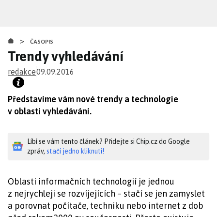
Přejít
k
hlavnímu
>
obsahu
ČASOPIS
Trendy vyhledávání
redakce
09.09.2016
Představíme vám nové trendy a technologie
v oblasti vyhledávání.
Líbí se vám tento článek? Přidejte si Chip.cz do Google
zpráv,
stačí jedno kliknutí!
Oblasti informačních technologií je jednou
z nejrychleji se rozvíjejících – stačí se jen zamyslet
a porovnat počítače, techniku nebo internet z dob