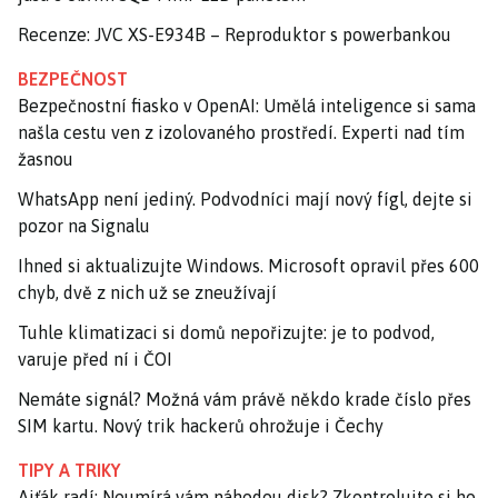
Recenze: JVC XS-E934B – Reproduktor s powerbankou
BEZPEČNOST
Bezpečnostní fiasko v OpenAI: Umělá inteligence si sama
našla cestu ven z izolovaného prostředí. Experti nad tím
žasnou
WhatsApp není jediný. Podvodníci mají nový fígl, dejte si
pozor na Signalu
Ihned si aktualizujte Windows. Microsoft opravil přes 600
chyb, dvě z nich už se zneužívají
Tuhle klimatizaci si domů nepořizujte: je to podvod,
varuje před ní i ČOI
Nemáte signál? Možná vám právě někdo krade číslo přes
SIM kartu. Nový trik hackerů ohrožuje i Čechy
TIPY A TRIKY
Ajťák radí: Neumírá vám náhodou disk? Zkontrolujte si ho