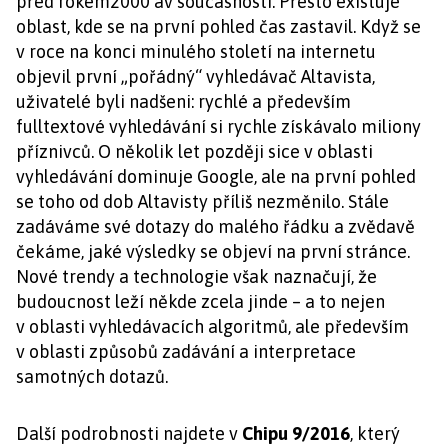
před rokem2000 av současnosti. Přesto existuje
oblast, kde se na první pohled čas zastavil. Když se
v roce na konci minulého století na internetu
objevil první „pořádný“ vyhledávač Altavista,
uživatelé byli nadšeni: rychlé a především
fulltextové vyhledávání si rychle získávalo miliony
příznivců. O několik let později sice v oblasti
vyhledávání dominuje Google, ale na první pohled
se toho od dob Altavisty příliš nezměnilo. Stále
zadáváme své dotazy do malého řádku a zvědavě
čekáme, jaké výsledky se objeví na první stránce.
Nové trendy a technologie však naznačují, že
budoucnost leží někde zcela jinde – a to nejen
v oblasti vyhledávacích algoritmů, ale především
v oblasti způsobů zadávání a interpretace
samotných dotazů.
Další podrobnosti najdete v
Chipu 9/2016
, který