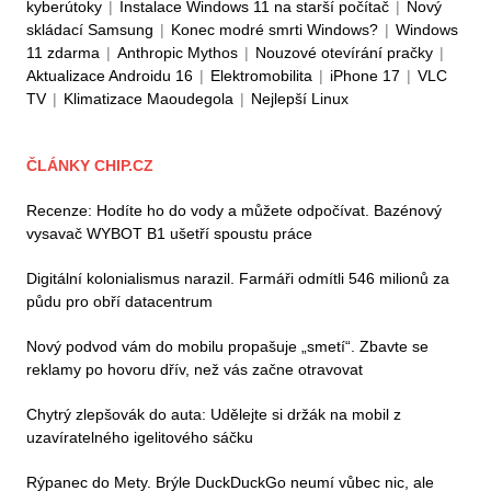
kyberútoky
|
Instalace Windows 11 na starší počítač
|
Nový
skládací Samsung
|
Konec modré smrti Windows?
|
Windows
11 zdarma
|
Anthropic Mythos
|
Nouzové otevírání pračky
|
Aktualizace Androidu 16
|
Elektromobilita
|
iPhone 17
|
VLC
TV
|
Klimatizace Maoudegola
|
Nejlepší Linux
ČLÁNKY CHIP.CZ
Recenze: Hodíte ho do vody a můžete odpočívat. Bazénový
vysavač WYBOT B1 ušetří spoustu práce
Digitální kolonialismus narazil. Farmáři odmítli 546 milionů za
půdu pro obří datacentrum
Nový podvod vám do mobilu propašuje „smetí“. Zbavte se
reklamy po hovoru dřív, než vás začne otravovat
Chytrý zlepšovák do auta: Udělejte si držák na mobil z
uzavíratelného igelitového sáčku
Rýpanec do Mety. Brýle DuckDuckGo neumí vůbec nic, ale