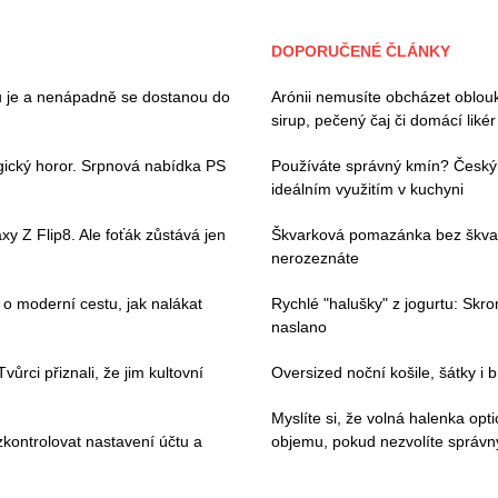
DOPORUČENÉ ČLÁNKY
ou je a nenápadně se dostanou do
Arónii nemusíte obcházet oblouk
sirup, pečený čaj či domácí likér
gický horor. Srpnová nabídka PS
Používáte správný kmín? Český a 
ideálním využitím v kuchyni
y Z Flip8. Ale foťák zůstává jen
Škvarková pomazánka bez škvark
nerozeznáte
 moderní cestu, jak nalákat
Rychlé "halušky" z jogurtu: Skr
naslano
ůrci přiznali, že jim kultovní
Oversized noční košile, šátky i
Myslíte si, že volná halenka op
kontrolovat nastavení účtu a
objemu, pokud nezvolíte správný