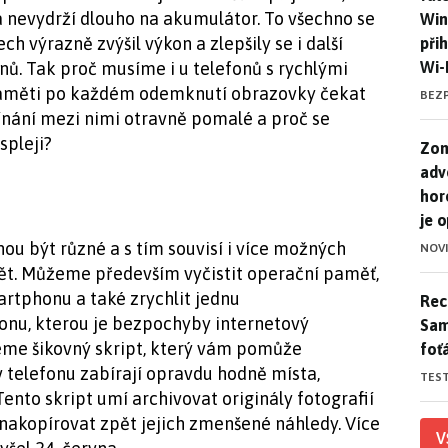
 nevydrží dlouho na akumulátor. To všechno se
Win
ech výrazně zvýšil výkon a zlepšily se i další
při
Wi-
. Tak proč musíme i u telefonů s rychlými
paměti po každém odemknutí obrazovky čekat
BEZ
pínání mezi nimi otravně pomalé a proč se
spleji?
Zom
Zom
adv
hor
je 
u být různé a s tím souvisí i více možných
NOV
zpět. Můžeme především vyčistit operační paměť,
artphonu a také zrychlit jednu
Rece
Rece
honu, kterou je bezpochyby internetový
Sam
eme šikovný skript, který vám pomůže
foť
v telefonu zabírají opravdu hodně místa,
TES
ento skript umí archivovat originály fotografií
 nakopírovat zpět jejich zmenšené náhledy. Více
V