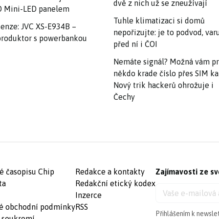
dvě z nich už se zneužívají
 Mini-LED panelem
Tuhle klimatizaci si domů
enze: JVC XS-E934B –
nepořizujte: je to podvod, var
roduktor s powerbankou
před ní i ČOI
Nemáte signál? Možná vám p
někdo krade číslo přes SIM ka
Nový trik hackerů ohrožuje i
Čechy
é časopisu Chip
Redakce a kontakty
Zajímavosti ze sv
ta
Redakční etický kodex
Inzerce
é obchodní podmínky
RSS
Přihlášením k newsle
 soukromí