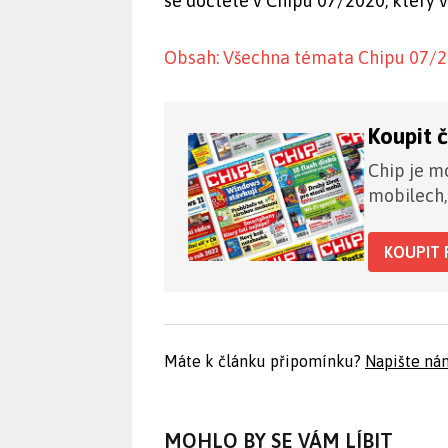
se dočtete v Chipu 07/2020, který v
Obsah: Všechna témata Chipu 07/
Koupit 
Chip je mo
mobilech,
KOUPIT 
Máte k článku připomínku?
Napište ná
MOHLO BY SE VÁM LÍBIT