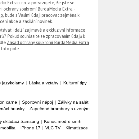
ia Extra s.r.o.
a potvrzujete, že jste se
i ochrany soukromí BurdaMedia Extra -
.o.
bude s Vašimi údaji pracovat zejména k
ení akce a zasílání novinek.
távat i další zajímavé a exkluzivní informace
erů? Pokud souhlasíte se zpracováním údajů k
odle
Zásad ochrany soukromí BurdaMedia Extra
 toto pole.
é jazykolamy
|
Láska a vztahy
|
Kulturní tipy
|
con carne
|
Sportovní nápoj
|
Zálivky na salát
mácí housky
|
Zapečené brambory s uzeným
ý skládací Samsung
|
Konec modré smrti
omobilita
|
iPhone 17
|
VLC TV
|
Klimatizace