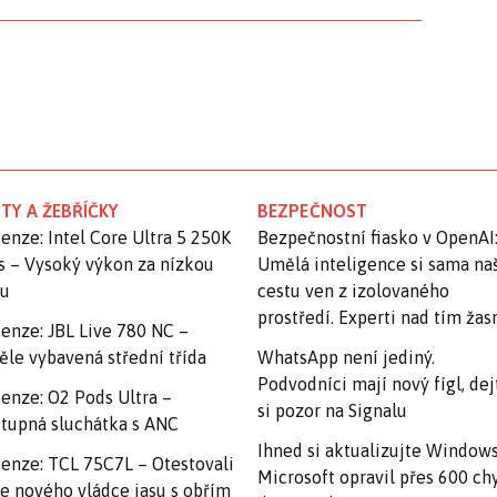
TY A ŽEBŘÍČKY
BEZPEČNOST
enze: Intel Core Ultra 5 250K
Bezpečnostní fiasko v OpenAI
s – Vysoký výkon za nízkou
Umělá inteligence si sama na
nu
cestu ven z izolovaného
prostředí. Experti nad tím ža
enze: JBL Live 780 NC –
ěle vybavená střední třída
WhatsApp není jediný.
Podvodníci mají nový fígl, dej
enze: O2 Pods Ultra –
si pozor na Signalu
tupná sluchátka s ANC
Ihned si aktualizujte Windows
enze: TCL 75C7L – Otestovali
Microsoft opravil přes 600 ch
e nového vládce jasu s obřím