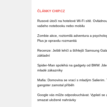
ČLÁNKY CHIP.CZ
Rusové útočí na hotelové Wi-Fi sítě. Ovládn
vašeho notebooku nebo mobilu
Zombie akce, roztomilá adventura a psycholo
Plus je opravdu rozmanitá
Recenze: Ještě lehčí a štíhlejší Samsung Galax
základní
Spider-Man spoléhá na gadgety od BMW. Jde o
mladé zákazníky
Mafia: Domovina se vrací s mladým Salierim. Tv
gangster zamotal příběh
Google vás může odposlouchávat. Vyplatí se z
smazat uložené nahrávky