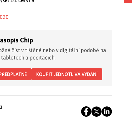
yšel 24. června.
2020
časopis Chip
žné číst v tištěné nebo v digitální podobě na
 tabletech a počítačích.
PŘEDPLATNÉ
KOUPIT JEDNOTLIVÁ VYDÁNÍ
m