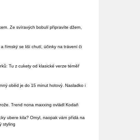
em. Ze svíravých bobulí připravíte džem,
římský se liší chutí, účinky na trávení či
ů: Tu z cukety od klasické verze téměř
omný oběd je do 15 minut hotový. Nasladko i
 brože. Trend nona maxxing ovládl Kodaň
ticky ubere kila? Omyl, naopak vám přidá na
 styling