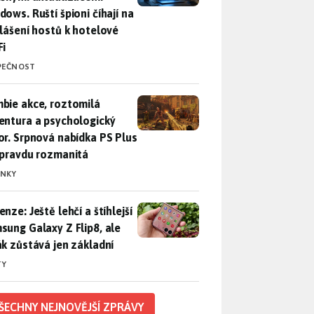
dows. Ruští špioni číhají na
hlášení hostů k hotelové
Fi
PEČNOST
bie akce, roztomilá adventura a psychologický horor. Srpnová
bie akce, roztomilá
entura a psychologický
or. Srpnová nabídka PS Plus
opravdu rozmanitá
INKY
nze: Ještě lehčí a štíhlejší Samsung Galaxy Z Flip8, ale foťák 
nze: Ještě lehčí a štíhlejší
sung Galaxy Z Flip8, ale
ák zůstává jen základní
TY
ŠECHNY NEJNOVĚJŠÍ ZPRÁVY