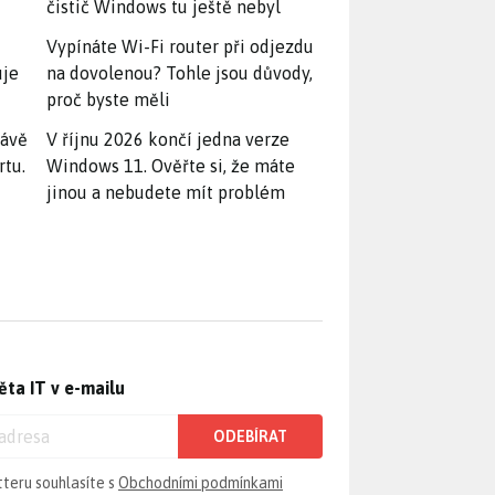
čistič Windows tu ještě nebyl
Vypínáte Wi-Fi router při odjezdu
uje
na dovolenou? Tohle jsou důvody,
proč byste měli
rávě
V říjnu 2026 končí jedna verze
rtu.
Windows 11. Ověřte si, že máte
jinou a nebudete mít problém
ěta IT v e-mailu
ODEBÍRAT
tteru souhlasíte s
Obchodními podmínkami