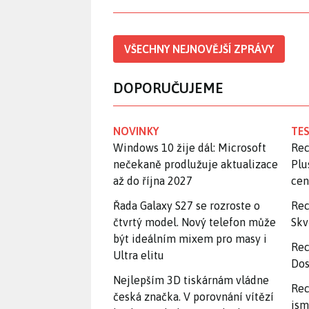
VŠECHNY NEJNOVĚJŠÍ ZPRÁVY
DOPORUČUJEME
NOVINKY
TES
Windows 10 žije dál: Microsoft
Rec
nečekaně prodlužuje aktualizace
Plu
až do října 2027
ce
Řada Galaxy S27 se rozroste o
Rec
čtvrtý model. Nový telefon může
Skv
být ideálním mixem pro masy i
Rec
Ultra elitu
Dos
Nejlepším 3D tiskárnám vládne
Rec
česká značka. V porovnání vítězí
jsm