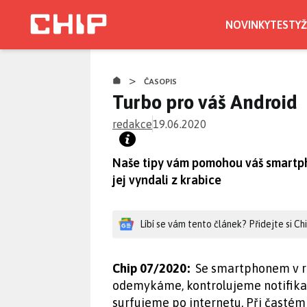
Přejít
k
NOVINKY
TESTY
Ž
hlavnímu
obsahu
>
ČASOPIS
Turbo pro váš Android
redakce
19.06.2020
Naše tipy vám pomohou váš smartphon
jej vyndali z krabice
Líbí se vám tento článek? Přidejte si C
Chip 07/2020:
Se smartphonem v ru
odemykáme, kontrolujeme notifikac
surfujeme po internetu. Při častém