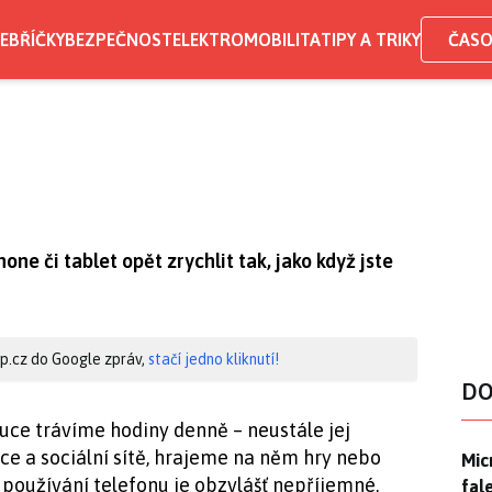
EBŘÍČKY
BEZPEČNOST
ELEKTROMOBILITA
TIPY A TRIKY
ČASO
e či tablet opět zrychlit tak, jako když jste
hip.cz do Google zpráv,
stačí jedno kliknutí!
DO
ce trávíme hodiny denně – neustále jej
e a sociální sítě, hrajeme na něm hry nebo
Mic
Mic
 používání telefonu je obzvlášť nepříjemné,
fal