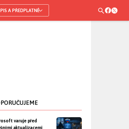
PIS A PŘEDPLATNÉ
PORUČUJEME
rosoft varuje před falešnými aktualizacemi Windows. Ruští špio
rosoft varuje před
ešnými aktualizacemi