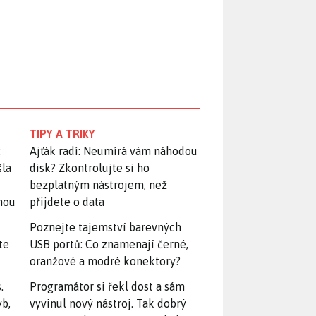
TIPY A TRIKY
:
Ajťák radí: Neumírá vám náhodou
šla
disk? Zkontrolujte si ho
bezplatným nástrojem, než
snou
přijdete o data
Poznejte tajemství barevných
te
USB portů: Co znamenají černé,
oranžové a modré konektory?
.
Programátor si řekl dost a sám
yb,
vyvinul nový nástroj. Tak dobrý