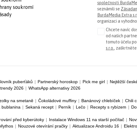
společnosti BurdaMed
hrany soukromí
seznámili se
Zásadam
ásady
BurdaMedia Extra s.r
organizaci a vyhodnoc
Chcete navíc dos
od našich partn
tomuto účelu p
s.r.o.
, zaškrtněte
lovník puberťáků
|
Partnerský horoskop
|
Pick me girl
|
Nejtěžší česk
trendy 2026
|
WhatsApp alternativy 2026
zolky na smetaně
|
Čokoládové muffiny
|
Banánový chlebíček
|
Chili 
 bublanina
|
Sekaná recept
|
Perník
|
Lečo
|
Recepty s rybízem
|
Do
rování před kyberútoky
|
Instalace Windows 11 na starší počítač
|
Nov
 Mythos
|
Nouzové otevírání pračky
|
Aktualizace Androidu 16
|
Elektr