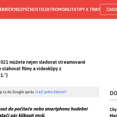
EBŘÍČKY
BEZPEČNOST
ELEKTROMOBILITA
TIPY A TRIKY
ČASO
2021 můžete nejen sledovat streamované
é stahovat filmy a videoklipy z
1.")
hip.cz do Google zpráv,
stačí jedno kliknutí!
DO
nout do počítače nebo smartphonu hudební
Chyt
Chyt
ačí pár kliknutí myší.
Maj