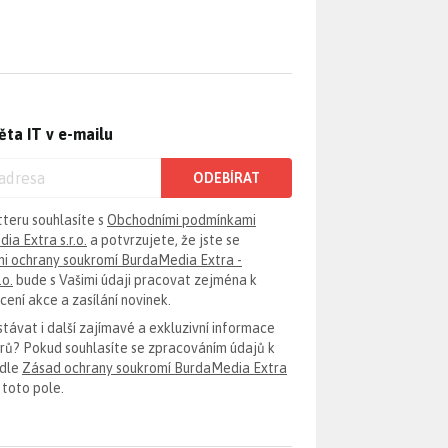
ěta IT v e-mailu
ODEBÍRAT
tteru souhlasíte s
Obchodními podmínkami
ia Extra s.r.o.
a potvrzujete, že jste se
i ochrany soukromí BurdaMedia Extra -
.o.
bude s Vašimi údaji pracovat zejména k
ení akce a zasílání novinek.
távat i další zajímavé a exkluzivní informace
erů? Pokud souhlasíte se zpracováním údajů k
odle
Zásad ochrany soukromí BurdaMedia Extra
 toto pole.