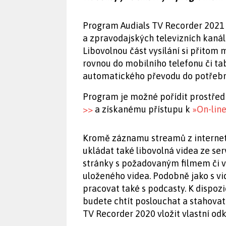
Program Audials TV Recorder 2021 
a zpravodajských televizních kanálů
Libovolnou část vysílání si přitom 
rovnou do mobilního telefonu či ta
automatického převodu do potřebné
Program je možné pořídit prostře
>>
a získanému přístupu k
»On-lin
Kromě záznamu streamů z interneto
ukládat také libovolná videa ze se
stránky s požadovaným filmem či vid
uloženého videa. Podobně jako s v
pracovat také s podcasty. K dispozi
budete chtít poslouchat a stahovat
TV Recorder 2020 vložit vlastní odk