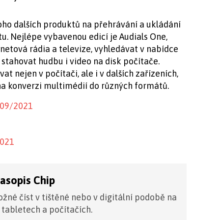
ho dalších produktů na přehrávání a ukládání
u. Nejlépe vybavenou edicí je Audials One,
netová rádia a televize, vyhledávat v nabídce
 stahovat hudbu i video na disk počítače.
t nejen v počítači, ale i v dalších zařízeních,
na konverzi multimédií do různých formátů.
 09/2021
2021
časopis Chip
žné číst v tištěné nebo v digitální podobě na
 tabletech a počítačích.