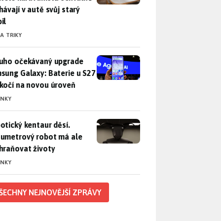
hávají v autě svůj starý
il
 A TRIKY
uho očekávaný upgrade Samsung Galaxy: Baterie u S27 poskočí
uho očekávaný upgrade
sung Galaxy: Baterie u S27
kočí na novou úroveň
INKY
otický kentaur děsí. Dvoumetrový robot má ale zachraňovat ži
otický kentaur děsí.
umetrový robot má ale
hraňovat životy
INKY
ŠECHNY NEJNOVĚJŠÍ ZPRÁVY