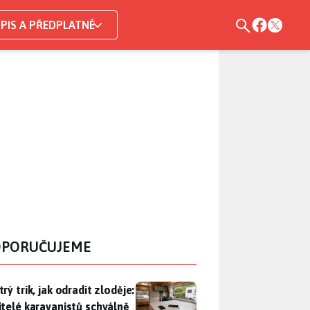
PIS A PŘEDPLATNÉ
PORUČUJEME
rý trik, jak odradit zloděje: Majitelé karavanistů schválně nec
rý trik, jak odradit zloděje:
itelé karavanistů schválně