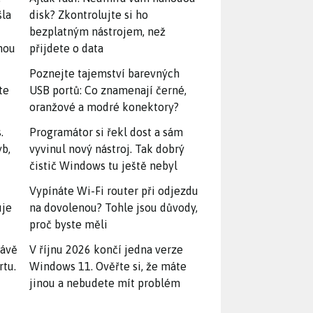
šla
disk? Zkontrolujte si ho
bezplatným nástrojem, než
snou
přijdete o data
Poznejte tajemství barevných
te
USB portů: Co znamenají černé,
oranžové a modré konektory?
.
Programátor si řekl dost a sám
yb,
vyvinul nový nástroj. Tak dobrý
čistič Windows tu ještě nebyl
Vypínáte Wi-Fi router při odjezdu
uje
na dovolenou? Tohle jsou důvody,
proč byste měli
rávě
V říjnu 2026 končí jedna verze
rtu.
Windows 11. Ověřte si, že máte
jinou a nebudete mít problém