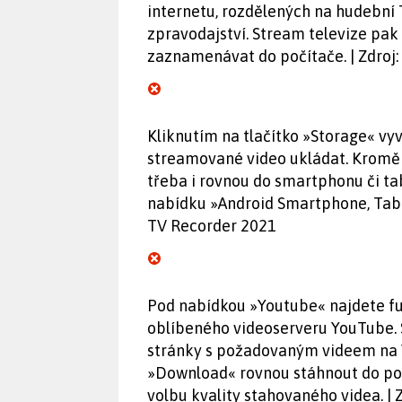
internetu, rozdělených na hudební T
zpravodajství. Stream televize pak
zaznamenávat do počítače. | Zdroj
Kliknutím na tlačítko »Storage« vy
streamované video ukládat. Kromě 
třeba i rovnou do smartphonu či ta
nabídku »Android Smartphone, Tablet
TV Recorder 2021
Pod nabídkou »Youtube« najdete fun
oblíbeného videoserveru YouTube. 
stránky s požadovaným videem na 
»Download« rovnou stáhnout do poč
volbu kvality stahovaného videa. | 