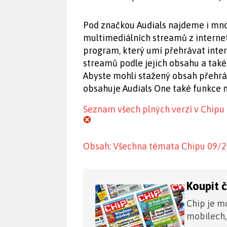
Pod značkou Audials najdeme i mno
multimediálních streamů z internet
program, který umí přehrávat inter
streamů podle jejich obsahu a také
Abyste mohli stažený obsah přehráva
obsahuje Audials One také funkce 
Seznam všech plných verzí v Chipu
Obsah: Všechna témata Chipu 09/
Koupit 
Chip je mo
mobilech,