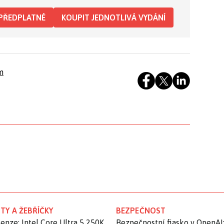
PŘEDPLATNÉ
KOUPIT JEDNOTLIVÁ VYDÁNÍ
m
TY A ŽEBŘÍČKY
BEZPEČNOST
enze: Intel Core Ultra 5 250K
Bezpečnostní fiasko v OpenAI