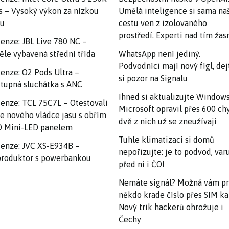
s – Vysoký výkon za nízkou
Umělá inteligence si sama na
nu
cestu ven z izolovaného
prostředí. Experti nad tím ža
enze: JBL Live 780 NC –
ěle vybavená střední třída
WhatsApp není jediný.
Podvodníci mají nový fígl, dej
enze: O2 Pods Ultra –
si pozor na Signalu
tupná sluchátka s ANC
Ihned si aktualizujte Windows
enze: TCL 75C7L – Otestovali
Microsoft opravil přes 600 ch
e nového vládce jasu s obřím
dvě z nich už se zneužívají
 Mini-LED panelem
Tuhle klimatizaci si domů
enze: JVC XS-E934B –
nepořizujte: je to podvod, var
roduktor s powerbankou
před ní i ČOI
Nemáte signál? Možná vám p
někdo krade číslo přes SIM ka
Nový trik hackerů ohrožuje i
Čechy