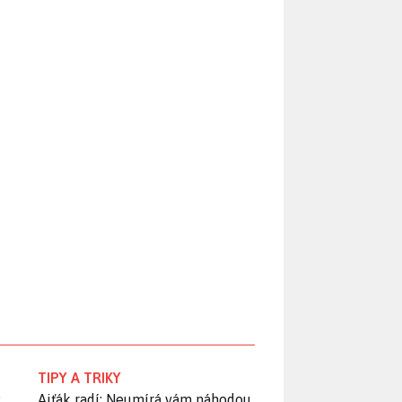
TIPY A TRIKY
:
Ajťák radí: Neumírá vám náhodou