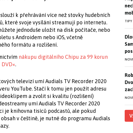
nec
mob
slouží k přehrávání více než stovky hudebních
TIPY
, které svoje vysílání streamují po internetu.
můžete jednoduše uložit na disk počítače, nebo
Dlo
Dlo
bletu s Androidem nebo iOS, včetně
Sam
ho formátu a rozlišení.
pos
dnictvím
nákupu digitálního Chipu za 99 korun
NOV
e DVD«
.
Rob
Rob
vých televizí umí Audials TV Recorder 2020
Dvo
rveru YouTube. Stačí k tomu jen použít adresu
zac
eoklipem a zvolit si kvalitu (rozlišení)
NOV
ideostreamy umí Audials TV Recorder 2020
ci je knihovna tisíců podcastů, ale pokud
V
 obsah v češtině, je nutné do programu Audials
azy.