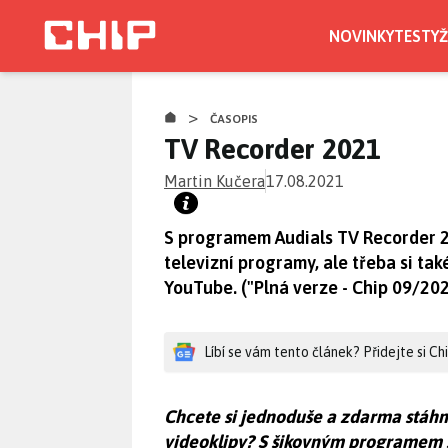
Přejít
k
NOVINKY
TESTY
Ž
hlavnímu
obsahu
>
ČASOPIS
TV Recorder 2021
Martin Kučera
17.08.2021
S programem Audials TV Recorder 
televizní programy, ale třeba si tak
YouTube. ("Plná verze - Chip 09/202
Líbí se vám tento článek? Přidejte si C
Chcete si jednoduše a zdarma stáh
videoklipy? S šikovným programem st