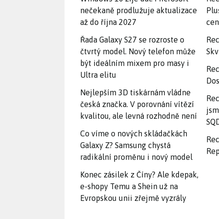
nečekaně prodlužuje aktualizace
Plu
až do října 2027
ce
Řada Galaxy S27 se rozroste o
Rec
čtvrtý model. Nový telefon může
Skv
být ideálním mixem pro masy i
Rec
Ultra elitu
Dos
Nejlepším 3D tiskárnám vládne
Rec
česká značka. V porovnání vítězí
jsm
kvalitou, ale levná rozhodně není
SQD
Co víme o nových skládačkách
Rec
Galaxy Z? Samsung chystá
Rep
radikální proměnu i nový model
Konec zásilek z Číny? Ale kdepak,
e-shopy Temu a Shein už na
Evropskou unii zřejmě vyzrály