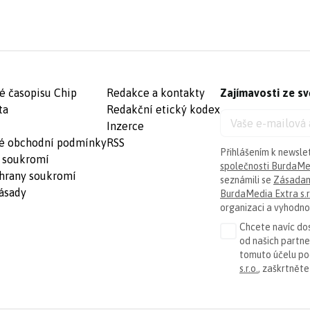
é časopisu Chip
Redakce a kontakty
Zajímavosti ze sv
ta
Redakční etický kodex
Inzerce
é obchodní podmínky
RSS
Přihlášením k newsle
 soukromí
společnosti BurdaMed
hrany soukromí
seznámili se
Zásadam
ásady
BurdaMedia Extra s.r
organizaci a vyhodnoc
Chcete navíc dos
od našich partn
tomuto účelu p
s.r.o.
, zaškrtněte