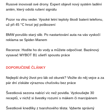
Rusové inovovali své drony. Expert objevil nový systém ladění
antén, který odolá rušení signálu
Pozor na vlnu veder. Vysoké letní teploty škodí baterii telefonu,
už při 45 °C hrozí její poškození
BMW porušilo starý slib. Po nastartování auta na vás vyskočí
reklama se Spider-Manem
Recenze: Hodíte ho do vody a můžete odpočívat. Bazénový
vysavač WYBOT B1 ušetří spoustu práce
DOPORUČENÉ ČLÁNKY
Nejlepší druhý život pro lák od okurek? Vložte do něj vejce a za
pár dní získáte výraznou chuťovku bez práce
Švestková sezona nabízí víc než povidla. Vyzkoušejte 30
receptů, v nichž si švestky rozumí s mákem či marcipánem
Švestkové knedlíky z tvarohového těsta: Vyberte správný