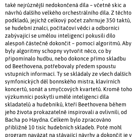
také nejrůznější nedokončená díla – včetně skic a
návrhů dalšího velkého orchestrálního díla. Z těchto
podkladů, jejichž celkový počet zahrnuje 350 taktů,
se hudební znalci, počítačoví vědci a odborníci
zabývající se umělou inteligencí pokusili dílo
alespoň částečně dokončit – pomocí algoritmů. Aby
byly algoritmy schopny vytvořit něco, co by
připomínalo hudbu, nebo dokonce přímo skladbu
od Beethovena, potřebovaly předem spoustu
vstupních informací. Ty se skládaly ze všech dalších
symfonických děl bonnského mistra, klavírních
koncertů, sonát a smyčcových kvartetů. Kromě toho
výzkumníci poskytli umělé inteligenci díla
skladatelů a hudebníků, kteří Beethovena během
jeho života prokazatelně inspirovali a ovlivnili, od
Bacha po Haydna. Celkem bylo zpracováno
přibližně 10 tisíc hudebních skladeb. Poté mohl
program navázat na stávající návrhy a dokončit je v