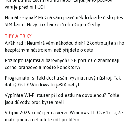
Tuhle klimatizaci si domů nepořizujte: je to podvod,
varuje před ní i ČOI
Nemáte signál? Možná vám právě někdo krade číslo přes
SIM kartu. Nový trik hackerů ohrožuje i Čechy
TIPY A TRIKY
Ajťák radí: Neumírá vám náhodou disk? Zkontrolujte si ho
bezplatným nástrojem, než přijdete o data
Poznejte tajemství barevných USB portů: Co znamenají
černé, oranžové a modré konektory?
Programátor si řekl dost a sám vyvinul nový nástroj. Tak
dobrý čistič Windows tu ještě nebyl
Vypínáte Wi-Fi router při odjezdu na dovolenou? Tohle
jsou důvody, proč byste měli
V říjnu 2026 končí jedna verze Windows 11. Ověřte si, že
máte jinou a nebudete mít problém