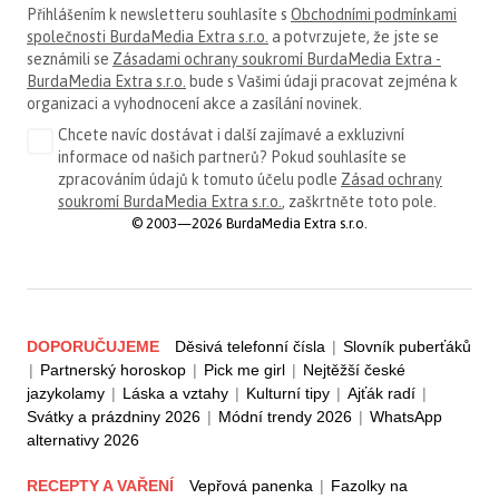
Přihlášením k newsletteru souhlasíte s
Obchodními podmínkami
společnosti BurdaMedia Extra s.r.o.
a potvrzujete, že jste se
seznámili se
Zásadami ochrany soukromí BurdaMedia Extra -
BurdaMedia Extra s.r.o.
bude s Vašimi údaji pracovat zejména k
organizaci a vyhodnocení akce a zasílání novinek.
Chcete navíc dostávat i další zajímavé a exkluzivní
informace od našich partnerů? Pokud souhlasíte se
zpracováním údajů k tomuto účelu podle
Zásad ochrany
soukromí BurdaMedia Extra s.r.o.
, zaškrtněte toto pole.
© 2003—2026 BurdaMedia Extra s.r.o.
DOPORUČUJEME
Děsivá telefonní čísla
|
Slovník puberťáků
|
Partnerský horoskop
|
Pick me girl
|
Nejtěžší české
jazykolamy
|
Láska a vztahy
|
Kulturní tipy
|
Ajťák radí
|
Svátky a prázdniny 2026
|
Módní trendy 2026
|
WhatsApp
alternativy 2026
RECEPTY A VAŘENÍ
Vepřová panenka
|
Fazolky na