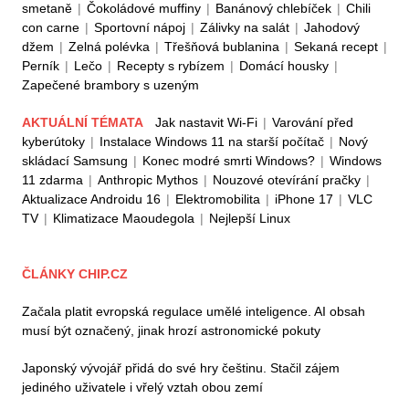
smetaně
|
Čokoládové muffiny
|
Banánový chlebíček
|
Chili
con carne
|
Sportovní nápoj
|
Zálivky na salát
|
Jahodový
džem
|
Zelná polévka
|
Třešňová bublanina
|
Sekaná recept
|
Perník
|
Lečo
|
Recepty s rybízem
|
Domácí housky
|
Zapečené brambory s uzeným
AKTUÁLNÍ TÉMATA
Jak nastavit Wi-Fi
|
Varování před
kyberútoky
|
Instalace Windows 11 na starší počítač
|
Nový
skládací Samsung
|
Konec modré smrti Windows?
|
Windows
11 zdarma
|
Anthropic Mythos
|
Nouzové otevírání pračky
|
Aktualizace Androidu 16
|
Elektromobilita
|
iPhone 17
|
VLC
TV
|
Klimatizace Maoudegola
|
Nejlepší Linux
ČLÁNKY CHIP.CZ
Začala platit evropská regulace umělé inteligence. AI obsah
musí být označený, jinak hrozí astronomické pokuty
Japonský vývojář přidá do své hry češtinu. Stačil zájem
jediného uživatele i vřelý vztah obou zemí