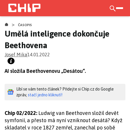
Přejít
k
otevří
hlavnímu
>
obsahu
ČASOPIS
Umělá inteligence dokončuje
Beethovena
Josef Mika
14.01.2022
AI složila Beethovenovu „Desátou“.
Líbí se vám tento článek? Přidejte si Chip.cz do Google
zpráv,
stačí jedno kliknutí!
Chip 02/2022:
Ludwig van Beethoven složil devět
symfonií, a přesto má nyní vzniknout desátá? Když
skladatel v roce 1827 zemřel, zanechal po sobě