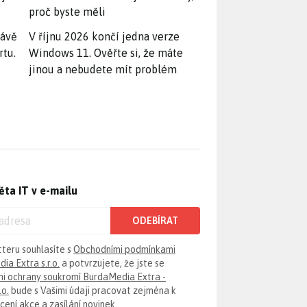
proč byste měli
rávě
V říjnu 2026 končí jedna verze
rtu.
Windows 11. Ověřte si, že máte
jinou a nebudete mít problém
ěta IT v e-mailu
ODEBÍRAT
tteru souhlasíte s
Obchodními podmínkami
ia Extra s.r.o.
a potvrzujete, že jste se
i ochrany soukromí BurdaMedia Extra -
.o.
bude s Vašimi údaji pracovat zejména k
ení akce a zasílání novinek.