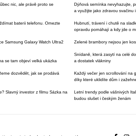
ec nic, ale právě proto se
Dýňová semínka nevyhazujte, pros
a využijte jako zdravou svačinu 
ždímat baterii telefonu. Omezte
Hubnutí, trávení i chutě na slad
opravdu pomáhají a kdy jde o m
ace Samsung Galaxy Watch Ultra2
Zelené brambory nejsou jen kosm
Snídaně, která zasytí na celé 
pna se tam objeví velká ukázka
a dostatek vlákniny
můžeme dozvědět, jak se prodává
Každý večer jen scrollování na g
díky které uklidíte dům i zažehne
e? Slavný investor z filmu Sázka na
Letní trendy podle vášnivých Ital
budou slušet i českým ženám