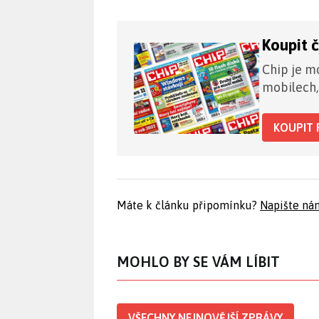
Koupit 
Chip je mo
mobilech,
KOUPIT 
Máte k článku připomínku?
Napište ná
MOHLO BY SE VÁM LÍBIT
VŠECHNY NEJNOVĚJŠÍ ZPRÁVY