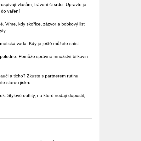
pívají vlasům, trávení či srdci. Upravte je
i do vaření
ké. Víme, kdy skořice, zázvor a bobkový list
ýty
etická vada. Kdy je ještě můžete sníst
dopoledne: Pomůže správné množství bílkovin
auči a ticho? Zkuste s partnerem rutinu,
te starou jiskru
ek. Stylové outfity, na které nedají dopustit,