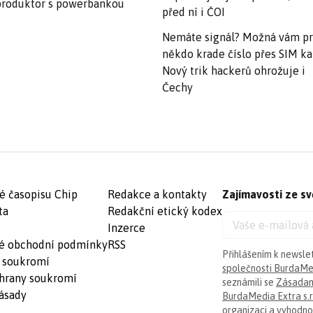
roduktor s powerbankou
před ní i ČOI
Nemáte signál? Možná vám p
někdo krade číslo přes SIM ka
Nový trik hackerů ohrožuje i
Čechy
é časopisu Chip
Redakce a kontakty
Zajímavosti ze sv
ta
Redakční etický kodex
Inzerce
é obchodní podmínky
RSS
Přihlášením k newsle
 soukromí
společnosti BurdaMed
hrany soukromí
seznámili se
Zásadam
ásady
BurdaMedia Extra s.r
organizaci a vyhodnoc