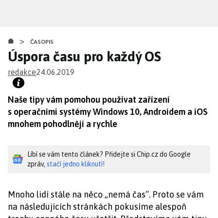
Přejít
k
hlavnímu
>
obsahu
ČASOPIS
Úspora času pro každý OS
redakce
24.06.2019
Naše tipy vám pomohou používat zařízení
s operačními systémy Windows 10, Androidem a iOS
mnohem pohodlněji a rychle
Líbí se vám tento článek? Přidejte si Chip.cz do Google
zpráv,
stačí jedno kliknutí!
Mnoho lidí stále na něco „nemá čas“. Proto se vám
na následujících stránkách pokusíme alespoň