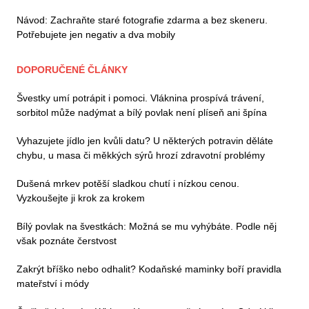
Návod: Zachraňte staré fotografie zdarma a bez skeneru.
Potřebujete jen negativ a dva mobily
DOPORUČENÉ ČLÁNKY
Švestky umí potrápit i pomoci. Vláknina prospívá trávení,
sorbitol může nadýmat a bílý povlak není plíseň ani špína
Vyhazujete jídlo jen kvůli datu? U některých potravin děláte
chybu, u masa či měkkých sýrů hrozí zdravotní problémy
Dušená mrkev potěší sladkou chutí i nízkou cenou.
Vyzkoušejte ji krok za krokem
Bílý povlak na švestkách: Možná se mu vyhýbáte. Podle něj
však poznáte čerstvost
Zakrýt bříško nebo odhalit? Kodaňské maminky boří pravidla
mateřství i módy