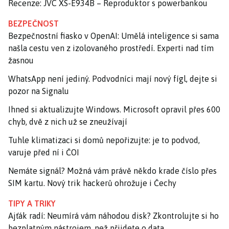
Recenze: JVC XS-E934B – Reproduktor s powerbankou
BEZPEČNOST
Bezpečnostní fiasko v OpenAI: Umělá inteligence si sama
našla cestu ven z izolovaného prostředí. Experti nad tím
žasnou
WhatsApp není jediný. Podvodníci mají nový fígl, dejte si
pozor na Signalu
Ihned si aktualizujte Windows. Microsoft opravil přes 600
chyb, dvě z nich už se zneužívají
Tuhle klimatizaci si domů nepořizujte: je to podvod,
varuje před ní i ČOI
Nemáte signál? Možná vám právě někdo krade číslo přes
SIM kartu. Nový trik hackerů ohrožuje i Čechy
TIPY A TRIKY
Ajťák radí: Neumírá vám náhodou disk? Zkontrolujte si ho
bezplatným nástrojem, než přijdete o data