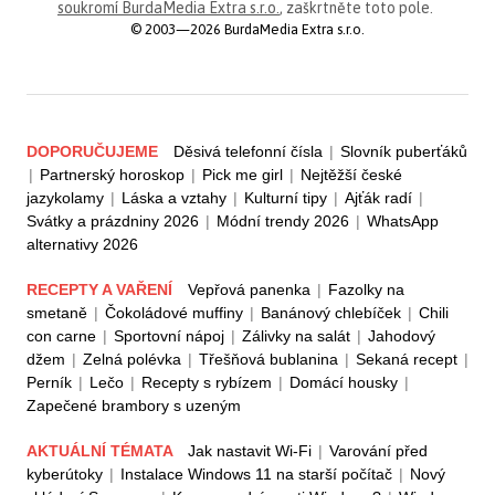
soukromí BurdaMedia Extra s.r.o.
, zaškrtněte toto pole.
© 2003—2026 BurdaMedia Extra s.r.o.
DOPORUČUJEME
Děsivá telefonní čísla
|
Slovník puberťáků
|
Partnerský horoskop
|
Pick me girl
|
Nejtěžší české
jazykolamy
|
Láska a vztahy
|
Kulturní tipy
|
Ajťák radí
|
Svátky a prázdniny 2026
|
Módní trendy 2026
|
WhatsApp
alternativy 2026
RECEPTY A VAŘENÍ
Vepřová panenka
|
Fazolky na
smetaně
|
Čokoládové muffiny
|
Banánový chlebíček
|
Chili
con carne
|
Sportovní nápoj
|
Zálivky na salát
|
Jahodový
džem
|
Zelná polévka
|
Třešňová bublanina
|
Sekaná recept
|
Perník
|
Lečo
|
Recepty s rybízem
|
Domácí housky
|
Zapečené brambory s uzeným
AKTUÁLNÍ TÉMATA
Jak nastavit Wi-Fi
|
Varování před
kyberútoky
|
Instalace Windows 11 na starší počítač
|
Nový