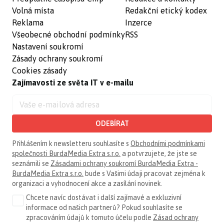
Volná místa
Redakční etický kodex
Reklama
Inzerce
Všeobecné obchodní podmínky
RSS
Nastavení soukromí
Zásady ochrany soukromí
Cookies zásady
Zajímavosti ze světa IT v e-mailu
ODEBÍRAT
Přihlášením k newsletteru souhlasíte s
Obchodními podmínkami
společnosti BurdaMedia Extra s.r.o.
a potvrzujete, že jste se
seznámili se
Zásadami ochrany soukromí BurdaMedia Extra -
BurdaMedia Extra s.r.o.
bude s Vašimi údaji pracovat zejména k
organizaci a vyhodnocení akce a zasílání novinek.
Chcete navíc dostávat i další zajímavé a exkluzivní
informace od našich partnerů? Pokud souhlasíte se
zpracováním údajů k tomuto účelu podle
Zásad ochrany