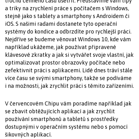
trochu cenného času ušetřit. Představíme vám tipy
a triky na zrychlení práce s počítačem s Windows,
stejně jako s tablety a smartphony s Androidem či
iOS. S našimi radami dostanete tyto operační
systémy do kondice a odbrzdíte pro rychlejší práci.
Nejdříve se budeme věnovat Windows 10, kde vám
například ukážeme, jak používat připravené
klávesové zkratky a jak si vytvářet svoje vlastní, jak
optimalizovat prostor obrazovky počítače nebo
zefektivnit práci s aplikacemi. Lidé dnes tráví stále
více času se svými smartphony, takže se podíváme
i na možnosti, jak zrychlit práci s těmito zařízeními.
V červencovém Chipu vám poradíme například jak
se zbavit obtěžujících aplikací a jak zrychlit
používání smartphonů a tabletů s prostředky
dostupnými v operačním systému nebo s pomocí
šikovných aplikací.