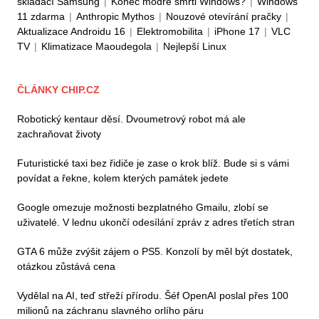
skládací Samsung
|
Konec modré smrti Windows?
|
Windows
11 zdarma
|
Anthropic Mythos
|
Nouzové otevírání pračky
|
Aktualizace Androidu 16
|
Elektromobilita
|
iPhone 17
|
VLC
TV
|
Klimatizace Maoudegola
|
Nejlepší Linux
ČLÁNKY CHIP.CZ
Robotický kentaur děsí. Dvoumetrový robot má ale
zachraňovat životy
Futuristické taxi bez řidiče je zase o krok blíž. Bude si s vámi
povídat a řekne, kolem kterých památek jedete
Google omezuje možnosti bezplatného Gmailu, zlobí se
uživatelé. V lednu ukončí odesílání zpráv z adres třetích stran
GTA 6 může zvýšit zájem o PS5. Konzolí by měl být dostatek,
otázkou zůstává cena
Vydělal na AI, teď střeží přírodu. Šéf OpenAI poslal přes 100
milionů na záchranu slavného orlího páru