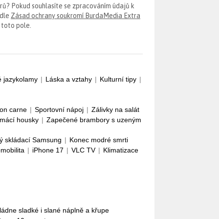
erů? Pokud souhlasíte se zpracováním údajů k
odle
Zásad ochrany soukromí BurdaMedia Extra
 toto pole.
é jazykolamy
|
Láska a vztahy
|
Kulturní tipy
|
con carne
|
Sportovní nápoj
|
Zálivky na salát
mácí housky
|
Zapečené brambory s uzeným
ý skládací Samsung
|
Konec modré smrti
omobilita
|
iPhone 17
|
VLC TV
|
Klimatizace
Zvládne sladké i slané náplně a křupe