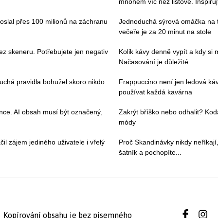
mnohem víc než listové. Inspiruj
poslal přes 100 milionů na záchranu
Jednoduchá sýrová omáčka na tě
večeře je za 20 minut na stole
ez skeneru. Potřebujete jen negativ
Kolik kávy denně vypít a kdy si
Načasování je důležité
duchá pravidla bohužel skoro nikdo
Frappuccino není jen ledová ká
používat každá kavárna
ence. AI obsah musí být označený,
Zakrýt bříško nebo odhalit? Kod
módy
il zájem jediného uživatele i vřelý
Proč Skandinávky nikdy neříkají,
šatník a pochopíte...
Kopírování obsahu je bez písemného