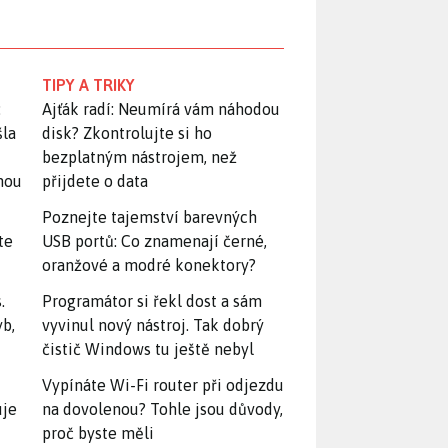
TIPY A TRIKY
:
Ajťák radí: Neumírá vám náhodou
šla
disk? Zkontrolujte si ho
bezplatným nástrojem, než
snou
přijdete o data
Poznejte tajemství barevných
te
USB portů: Co znamenají černé,
oranžové a modré konektory?
.
Programátor si řekl dost a sám
yb,
vyvinul nový nástroj. Tak dobrý
čistič Windows tu ještě nebyl
Vypínáte Wi-Fi router při odjezdu
uje
na dovolenou? Tohle jsou důvody,
proč byste měli