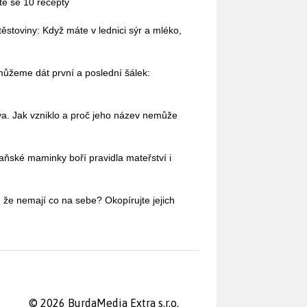
te se 10 recepty
stoviny: Když máte v lednici sýr a mléko,
 můžeme dát první a poslední šálek:
va. Jak vzniklo a proč jeho název nemůže
aňské maminky boří pravidla mateřství i
 že nemají co na sebe? Okopírujte jejich
© 2026 BurdaMedia Extra s.r.o.