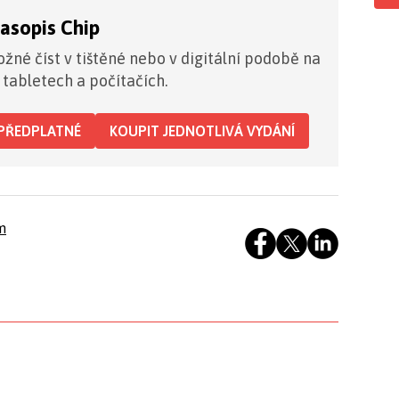
časopis Chip
žné číst v tištěné nebo v digitální podobě na
 tabletech a počítačích.
PŘEDPLATNÉ
KOUPIT JEDNOTLIVÁ VYDÁNÍ
m