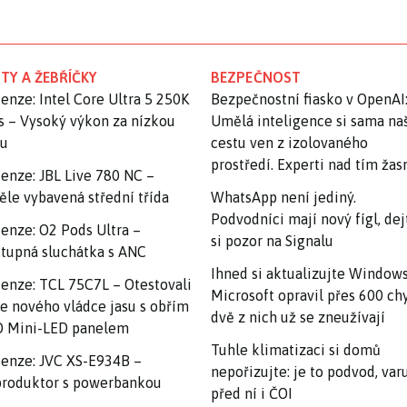
TY A ŽEBŘÍČKY
BEZPEČNOST
enze: Intel Core Ultra 5 250K
Bezpečnostní fiasko v OpenAI
s – Vysoký výkon za nízkou
Umělá inteligence si sama na
nu
cestu ven z izolovaného
prostředí. Experti nad tím ža
enze: JBL Live 780 NC –
ěle vybavená střední třída
WhatsApp není jediný.
Podvodníci mají nový fígl, dej
enze: O2 Pods Ultra –
si pozor na Signalu
tupná sluchátka s ANC
Ihned si aktualizujte Windows
enze: TCL 75C7L – Otestovali
Microsoft opravil přes 600 ch
e nového vládce jasu s obřím
dvě z nich už se zneužívají
 Mini-LED panelem
Tuhle klimatizaci si domů
enze: JVC XS-E934B –
nepořizujte: je to podvod, var
roduktor s powerbankou
před ní i ČOI