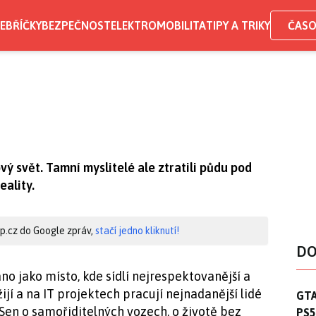
EBŘÍČKY
BEZPEČNOST
ELEKTROMOBILITA
TIPY A TRIKY
ČASO
vý svět. Tamní myslitelé ale ztratili půdu pod
eality.
hip.cz do Google zpráv,
stačí jedno kliknutí!
DO
no jako místo, kde sídlí nejrespektovanější a
žijí a na IT projektech pracují nejnadanější lidé
GTA
GTA
 Sen o samořiditelných vozech, o životě bez
PS5