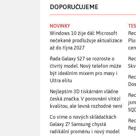
DOPORUČUJEME
NOVINKY
TES
Windows 10 žije dál: Microsoft
Rec
nečekaně prodlužuje aktualizace
Plu
až do října 2027
ce
Řada Galaxy S27 se rozroste o
Rec
čtvrtý model. Nový telefon může
Skv
být ideálním mixem pro masy i
Rec
Ultra elitu
Dos
Nejlepším 3D tiskárnám vládne
Rec
česká značka. V porovnání vítězí
jsm
kvalitou, ale levná rozhodně není
SQD
Co víme o nových skládačkách
Rec
Galaxy Z? Samsung chystá
Rep
radikální proměnu i nový model