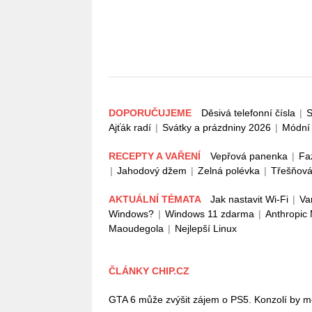
DOPORUČUJEME
Děsivá telefonní čísla
|
S
Ajťák radí
|
Svátky a prázdniny 2026
|
Módní 
RECEPTY A VAŘENÍ
Vepřová panenka
|
Fa
|
Jahodový džem
|
Zelná polévka
|
Třešňová
AKTUÁLNÍ TÉMATA
Jak nastavit Wi-Fi
|
Va
Windows?
|
Windows 11 zdarma
|
Anthropic
Maoudegola
|
Nejlepší Linux
ČLÁNKY CHIP.CZ
GTA 6 může zvýšit zájem o PS5. Konzolí by mě