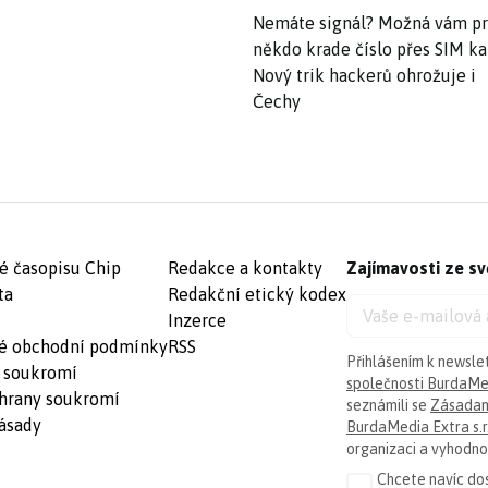
Nemáte signál? Možná vám p
někdo krade číslo přes SIM ka
Nový trik hackerů ohrožuje i
Čechy
é časopisu Chip
Redakce a kontakty
Zajímavosti ze sv
ta
Redakční etický kodex
Inzerce
é obchodní podmínky
RSS
Přihlášením k newsle
 soukromí
společnosti BurdaMed
hrany soukromí
seznámili se
Zásadam
ásady
BurdaMedia Extra s.r
organizaci a vyhodnoc
Chcete navíc dos