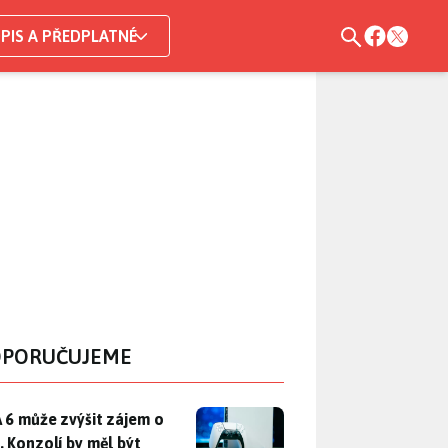
PIS A PŘEDPLATNÉ
PORUČUJEME
 6 může zvýšit zájem o PS5. Konzolí by měl být dostatek, otáz
 6 může zvýšit zájem o
. Konzolí by měl být