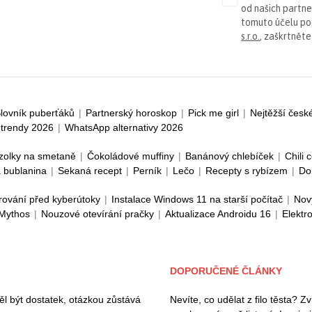
od našich partn
tomuto účelu p
s.r.o.
, zaškrtněte
lovník puberťáků
|
Partnerský horoskop
|
Pick me girl
|
Nejtěžší česk
trendy 2026
|
WhatsApp alternativy 2026
zolky na smetaně
|
Čokoládové muffiny
|
Banánový chlebíček
|
Chili 
 bublanina
|
Sekaná recept
|
Perník
|
Lečo
|
Recepty s rybízem
|
Do
rování před kyberútoky
|
Instalace Windows 11 na starší počítač
|
Nov
 Mythos
|
Nouzové otevírání pračky
|
Aktualizace Androidu 16
|
Elektr
DOPORUČENÉ ČLÁNKY
l být dostatek, otázkou zůstává
Nevíte, co udělat z filo těsta? 