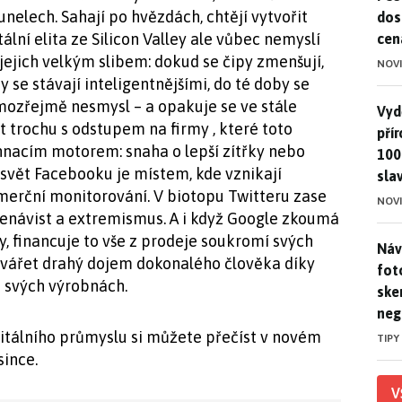
nelech. Sahají po hvězdách, chtějí vytvořit
dos
tální elita ze Silicon Valley ale vůbec nemyslí
cen
jejich velkým slibem: dokud se čipy zmenšují,
NOV
 se stávají inteligentnějšími, do té doby se
amozřejmě nesmysl – a opakuje se ve stále
Vydě
Vydě
t trochu s odstupem na firmy , které toto
pří
ich hnacím motorem: snaha o lepší zítřky nebo
100
 svět Facebooku je místem, kde vznikají
sla
omerční monitorování. V biotopu Twitteru zase
NOV
enávist a extremismus. A i když Google zkoumá
y, financuje to vše z prodeje soukromí svých
Náv
Náv
ytvářet drahý dojem dokonalého člověka díky
fot
svých výrobnách.
ske
neg
igitálního průmyslu si můžete přečíst v novém
TIPY
since.
V