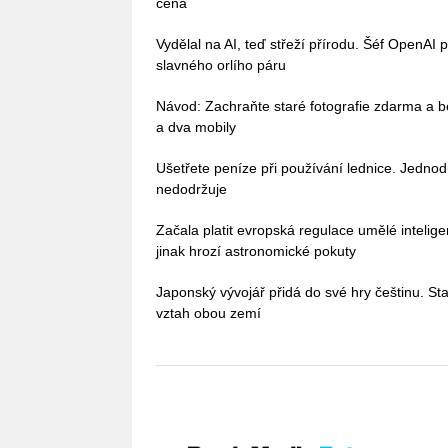
cena
Vydělal na AI, teď střeží přírodu. Šéf OpenAI 
slavného orlího páru
Návod: Zachraňte staré fotografie zdarma a b
a dva mobily
Ušetřete peníze při používání lednice. Jedno
nedodržuje
Začala platit evropská regulace umělé intelig
jinak hrozí astronomické pokuty
Japonský vývojář přidá do své hry češtinu. Stač
vztah obou zemí