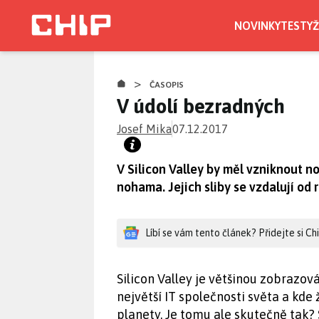
Přejít
k
NOVINKY
TESTY
Ž
hlavnímu
obsahu
>
ČASOPIS
V údolí bezradných
Josef Mika
07.12.2017
V Silicon Valley by měl vzniknout no
nohama. Jejich sliby se vzdalují od r
Líbí se vám tento článek? Přidejte si C
Silicon Valley je většinou zobrazová
největší IT společnosti světa a kde 
planety. Je tomu ale skutečně tak?