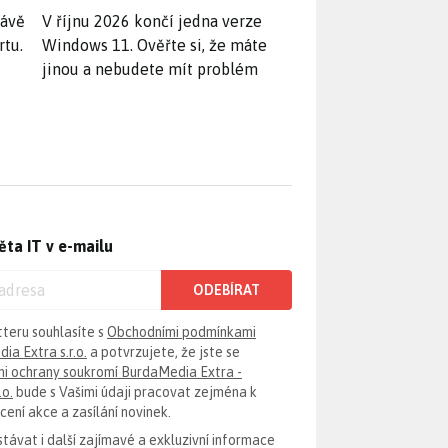
rávě
V říjnu 2026 končí jedna verze
rtu.
Windows 11. Ověřte si, že máte
jinou a nebudete mít problém
ěta IT v e-mailu
ODEBÍRAT
tteru souhlasíte s
Obchodními podmínkami
ia Extra s.r.o.
a potvrzujete, že jste se
i ochrany soukromí BurdaMedia Extra -
.o.
bude s Vašimi údaji pracovat zejména k
ení akce a zasílání novinek.
távat i další zajímavé a exkluzivní informace