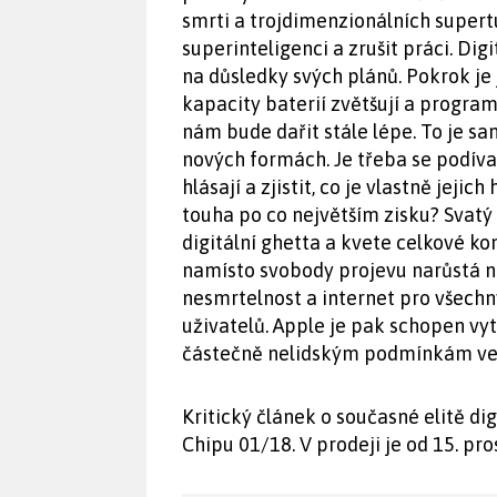
smrti a trojdimenzionálních supertu
superinteligenci a zrušit práci. Digi
na důsledky svých plánů. Pokrok je 
kapacity baterií zvětšují a programy
nám bude dařit stále lépe. To je s
nových formách. Je třeba se podíva
hlásají a zjistit, co je vlastně jej
touha po co největším zisku? Svatý
digitální ghetta a kvete celkové k
namísto svobody projevu narůstá n
nesmrtelnost a internet pro všechn
uživatelů. Apple je pak schopen v
částečně nelidským podmínkám ve 
Kritický článek o současné elitě d
Chipu 01/18. V prodeji je od 15. pro