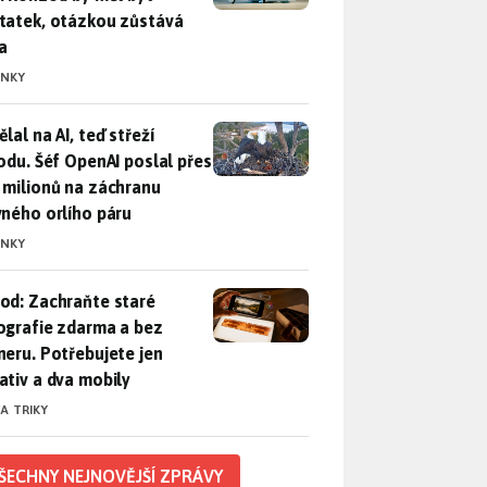
tatek, otázkou zůstává
a
INKY
lal na AI, teď střeží přírodu. Šéf OpenAI poslal přes 100 mili
lal na AI, teď střeží
rodu. Šéf OpenAI poslal přes
 milionů na záchranu
vného orlího páru
INKY
od: Zachraňte staré fotografie zdarma a bez skeneru. Potřebuje
od: Zachraňte staré
ografie zdarma a bez
neru. Potřebujete jen
ativ a dva mobily
 A TRIKY
ŠECHNY NEJNOVĚJŠÍ ZPRÁVY