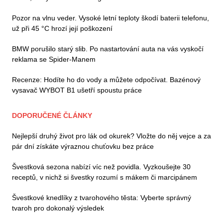
Pozor na vlnu veder. Vysoké letní teploty škodí baterii telefonu,
už při 45 °C hrozí její poškození
BMW porušilo starý slib. Po nastartování auta na vás vyskočí
reklama se Spider-Manem
Recenze: Hodíte ho do vody a můžete odpočívat. Bazénový
vysavač WYBOT B1 ušetří spoustu práce
DOPORUČENÉ ČLÁNKY
Nejlepší druhý život pro lák od okurek? Vložte do něj vejce a za
pár dní získáte výraznou chuťovku bez práce
Švestková sezona nabízí víc než povidla. Vyzkoušejte 30
receptů, v nichž si švestky rozumí s mákem či marcipánem
Švestkové knedlíky z tvarohového těsta: Vyberte správný
tvaroh pro dokonalý výsledek