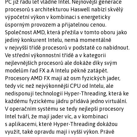
PC již řadu let vládne Intel. Nejnovější generace
procesorů s architekturou Haswell nabízí skvělý
výpočetní výkon v kombinaci s energeticky
úsporným provozem a přijatelnou cenou.
Společnost AMD, která přežila v tomto oboru jako
jediný konkurent Intelu, nemá momentálně
v nejvyšší třídě procesorů v podstatě co nabídnout.
Ve střední výkonnostní třídě a v kategorii
nejlevnějších procesorů ale dokáže díky svým
modelům řad FX a A Intelu pěkně zatápět.
Procesory AMD FX mají až osm fyzických jader,
tedy víc než nejvýkonnější CPU od Intelu, ale
nedisponují technologií Hyper-Threading, která ke
každému fyzickému jádru přidává jedno virtuální.
V operačním systému se tedy nejlepší procesory
Intel tváří, že mají jader víc, a v kombinaci
s aplikacemi, které Hyper-Threading dokážou
využít, také opravdu mají i vyšší výkon. Právě