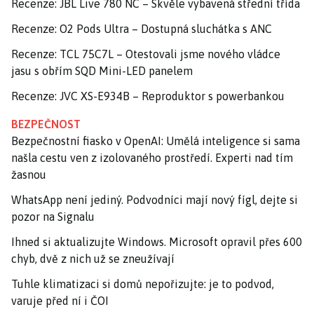
Recenze: JBL Live 780 NC – Skvěle vybavená střední třída
Recenze: O2 Pods Ultra – Dostupná sluchátka s ANC
Recenze: TCL 75C7L – Otestovali jsme nového vládce
jasu s obřím SQD Mini-LED panelem
Recenze: JVC XS-E934B – Reproduktor s powerbankou
BEZPEČNOST
Bezpečnostní fiasko v OpenAI: Umělá inteligence si sama
našla cestu ven z izolovaného prostředí. Experti nad tím
žasnou
WhatsApp není jediný. Podvodníci mají nový fígl, dejte si
pozor na Signalu
Ihned si aktualizujte Windows. Microsoft opravil přes 600
chyb, dvě z nich už se zneužívají
Tuhle klimatizaci si domů nepořizujte: je to podvod,
varuje před ní i ČOI