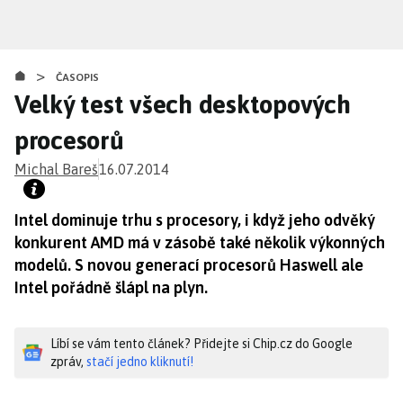
Přejít
k
hlavnímu
>
obsahu
ČASOPIS
Velký test všech desktopových
procesorů
Michal Bareš
16.07.2014
Intel dominuje trhu s procesory, i když jeho odvěký
konkurent AMD má v zásobě také několik výkonných
modelů. S novou generací procesorů Haswell ale
Intel pořádně šlápl na plyn.
Líbí se vám tento článek? Přidejte si Chip.cz do Google
zpráv,
stačí jedno kliknutí!