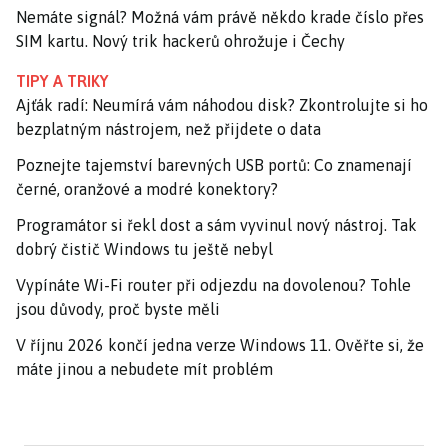
Nemáte signál? Možná vám právě někdo krade číslo přes
SIM kartu. Nový trik hackerů ohrožuje i Čechy
TIPY A TRIKY
Ajťák radí: Neumírá vám náhodou disk? Zkontrolujte si ho
bezplatným nástrojem, než přijdete o data
Poznejte tajemství barevných USB portů: Co znamenají
černé, oranžové a modré konektory?
Programátor si řekl dost a sám vyvinul nový nástroj. Tak
dobrý čistič Windows tu ještě nebyl
Vypínáte Wi-Fi router při odjezdu na dovolenou? Tohle
jsou důvody, proč byste měli
V říjnu 2026 končí jedna verze Windows 11. Ověřte si, že
máte jinou a nebudete mít problém