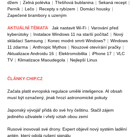
džem
|
Zelná polévka
|
Třešňová bublanina
|
Sekaná recept
|
Perník
|
Lečo
|
Recepty s rybízem
|
Domácí housky
|
Zapečené brambory s uzeným
AKTUÁLNÍ TÉMATA
Jak nastavit Wi-Fi
|
Varování před
kyberútoky
|
Instalace Windows 11 na starší počítač
|
Nový
skládací Samsung
|
Konec modré smrti Windows?
|
Windows
11 zdarma
|
Anthropic Mythos
|
Nouzové otevírání pračky
|
Aktualizace Androidu 16
|
Elektromobilita
|
iPhone 17
|
VLC
TV
|
Klimatizace Maoudegola
|
Nejlepší Linux
ČLÁNKY CHIP.CZ
Začala platit evropská regulace umělé inteligence. AI obsah
musí být označený, jinak hrozí astronomické pokuty
Japonský vývojář přidá do své hry češtinu. Stačil zájem
jediného uživatele i vřelý vztah obou zemí
Rusové inovovali své drony. Expert objevil nový systém ladění
antén, který odolá rušení signálu