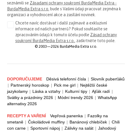
seznámili se
Zásadami ochrany soukromí BurdaMedia Extra -
BurdaMedia Extra s.r.o.
bude s Vašimi údaji pracovat zejména k
organizaci a vyhodnocení akce a zasílání novinek.
Chcete navíc dostávat i další zajímavé a exkluzivní
informace od našich partnerů? Pokud souhlasíte se
zpracováním údajů k tomuto účelu podle
Zásad ochrany
soukromí BurdaMedia Extra s.r.o.
, zaškrtněte toto pole.
© 2003—2026 BurdaMedia Extra s.r.o.
DOPORUČUJEME
Děsivá telefonní čísla
|
Slovník puberťáků
|
Partnerský horoskop
|
Pick me girl
|
Nejtěžší české
jazykolamy
|
Láska a vztahy
|
Kulturní tipy
|
Ajťák radí
|
Svátky a prázdniny 2026
|
Módní trendy 2026
|
WhatsApp
alternativy 2026
RECEPTY A VAŘENÍ
Vepřová panenka
|
Fazolky na
smetaně
|
Čokoládové muffiny
|
Banánový chlebíček
|
Chili
con carne
|
Sportovní nápoj
|
Zálivky na salát
|
Jahodový