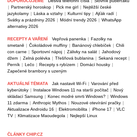
DOPORUČUJEME
Děsivá telefonní čísla
|
Slovník puberťáků
|
Partnerský horoskop
|
Pick me girl
|
Nejtěžší české
jazykolamy
|
Láska a vztahy
|
Kulturní tipy
|
Ajťák radí
|
Svátky a prázdniny 2026
|
Módní trendy 2026
|
WhatsApp
alternativy 2026
RECEPTY A VAŘENÍ
Vepřová panenka
|
Fazolky na
smetaně
|
Čokoládové muffiny
|
Banánový chlebíček
|
Chili
con carne
|
Sportovní nápoj
|
Zálivky na salát
|
Jahodový
džem
|
Zelná polévka
|
Třešňová bublanina
|
Sekaná recept
|
Perník
|
Lečo
|
Recepty s rybízem
|
Domácí housky
|
Zapečené brambory s uzeným
AKTUÁLNÍ TÉMATA
Jak nastavit Wi-Fi
|
Varování před
kyberútoky
|
Instalace Windows 11 na starší počítač
|
Nový
skládací Samsung
|
Konec modré smrti Windows?
|
Windows
11 zdarma
|
Anthropic Mythos
|
Nouzové otevírání pračky
|
Aktualizace Androidu 16
|
Elektromobilita
|
iPhone 17
|
VLC
TV
|
Klimatizace Maoudegola
|
Nejlepší Linux
ČLÁNKY CHIP.CZ