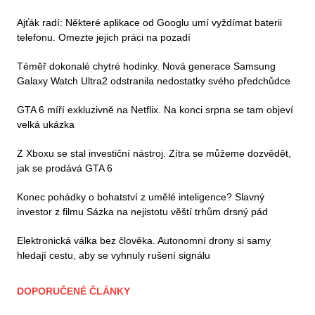
Ajťák radí: Některé aplikace od Googlu umí vyždímat baterii
telefonu. Omezte jejich práci na pozadí
Téměř dokonalé chytré hodinky. Nová generace Samsung
Galaxy Watch Ultra2 odstranila nedostatky svého předchůdce
GTA 6 míří exkluzivně na Netflix. Na konci srpna se tam objeví
velká ukázka
Z Xboxu se stal investiční nástroj. Zítra se můžeme dozvědět,
jak se prodává GTA 6
Konec pohádky o bohatství z umělé inteligence? Slavný
investor z filmu Sázka na nejistotu věští trhům drsný pád
Elektronická válka bez člověka. Autonomní drony si samy
hledají cestu, aby se vyhnuly rušení signálu
DOPORUČENÉ ČLÁNKY