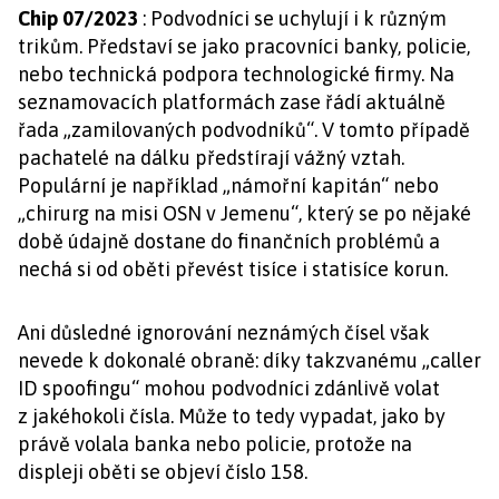
Chip 07/2023
: Podvodníci se uchylují i k různým
trikům. Představí se jako pracovníci banky, policie,
nebo technická podpora technologické firmy. Na
seznamovacích platformách zase řádí aktuálně
řada „zamilovaných podvodníků“. V tomto případě
pachatelé na dálku předstírají vážný vztah.
Populární je například „námořní kapitán“ nebo
„chirurg na misi OSN v Jemenu“, který se po nějaké
době údajně dostane do finančních problémů a
nechá si od oběti převést tisíce i statisíce korun.
Ani důsledné ignorování neznámých čísel však
nevede k dokonalé obraně: díky takzvanému „caller
ID spoofingu“ mohou podvodníci zdánlivě volat
z jakéhokoli čísla. Může to tedy vypadat, jako by
právě volala banka nebo policie, protože na
displeji oběti se objeví číslo 158.