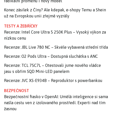
radikální proměnu i nový model
Konec zásilek z Číny? Ale kdepak, e-shopy Temu a Shein
už na Evropskou unii zřejmě vyzrály
TESTY A ŽEBŘÍČKY
Recenze: Intel Core Ultra 5 250K Plus – Vysoký výkon za
nízkou cenu
Recenze: JBL Live 780 NC – Skvěle vybavená střední třída
Recenze: O2 Pods Ultra – Dostupná sluchátka s ANC
Recenze: TCL 75C7L – Otestovali jsme nového vládce
jasu s obřím SQD Mini-LED panelem
Recenze: JVC XS-E934B – Reproduktor s powerbankou
BEZPEČNOST
Bezpečnostní fiasko v OpenAI: Umělá inteligence si sama
našla cestu ven z izolovaného prostředí. Experti nad tím
žasnou