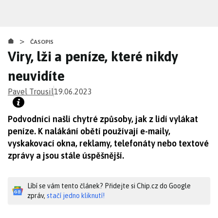
Přejít
k
hlavnímu
>
obsahu
ČASOPIS
Viry, lži a peníze, které nikdy
neuvidíte
Pavel Trousil
19.06.2023
Podvodníci našli chytré způsoby, jak z lidí vylákat
peníze. K nalákání obětí používají e-maily,
vyskakovací okna, reklamy, telefonáty nebo textové
zprávy a jsou stále úspěšnější.
Líbí se vám tento článek? Přidejte si Chip.cz do Google
zpráv,
stačí jedno kliknutí!