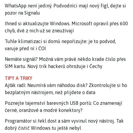
WhatsApp není jediný. Podvodníci mají nový fígl, dejte si
pozor na Signalu
Ihned si aktualizujte Windows. Microsoft opravil přes 600
chyb, dvě z nich už se zneužívají
Tuhle klimatizaci si domů nepořizujte: je to podvod,
varuje před ní i ČOI
Nemáte signál? Možná vám právě někdo krade číslo přes
SIM kartu. Nový trik hackerů ohrožuje i Čechy
TIPY A TRIKY
Ajťák radí: Neumírá vám náhodou disk? Zkontrolujte si ho
bezplatným nástrojem, než přijdete o data
Poznejte tajemství barevných USB portů: Co znamenají
černé, oranžové a modré konektory?
Programátor si řekl dost a sám vyvinul nový nástroj. Tak
dobrý čistič Windows tu ještě nebyl