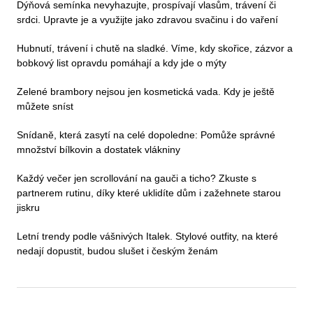
Dýňová semínka nevyhazujte, prospívají vlasům, trávení či
srdci. Upravte je a využijte jako zdravou svačinu i do vaření
Hubnutí, trávení i chutě na sladké. Víme, kdy skořice, zázvor a
bobkový list opravdu pomáhají a kdy jde o mýty
Zelené brambory nejsou jen kosmetická vada. Kdy je ještě
můžete sníst
Snídaně, která zasytí na celé dopoledne: Pomůže správné
množství bílkovin a dostatek vlákniny
Každý večer jen scrollování na gauči a ticho? Zkuste s
partnerem rutinu, díky které uklidíte dům i zažehnete starou
jiskru
Letní trendy podle vášnivých Italek. Stylové outfity, na které
nedají dopustit, budou slušet i českým ženám