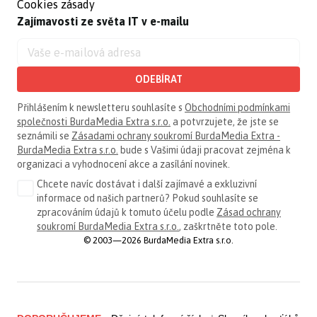
Cookies zásady
Zajímavosti ze světa IT v e-mailu
ODEBÍRAT
Přihlášením k newsletteru souhlasíte s
Obchodními podmínkami
společnosti BurdaMedia Extra s.r.o.
a potvrzujete, že jste se
seznámili se
Zásadami ochrany soukromí BurdaMedia Extra -
BurdaMedia Extra s.r.o.
bude s Vašimi údaji pracovat zejména k
organizaci a vyhodnocení akce a zasílání novinek.
Chcete navíc dostávat i další zajímavé a exkluzivní
informace od našich partnerů? Pokud souhlasíte se
zpracováním údajů k tomuto účelu podle
Zásad ochrany
soukromí BurdaMedia Extra s.r.o.
, zaškrtněte toto pole.
© 2003—2026 BurdaMedia Extra s.r.o.