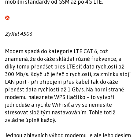
mobilní standardy od GSM až po 4G LTE.
ZyXel 4506
Modem spadá do kategorie LTE CAT 6, což
znamená, že dokáže skládat různé frekvence, a
díky tomu přenášet přes LTE síť data rychlostí až
300 Mb/s. Když už je řeč o rychlosti, za zmínku stojí
LAN port - při připojení přes kabel tak dokáže
přenést data rychlostí až 1 Gb/s. Na horní straně
modemu naleznete WPS tlačítko – to vytvoří
jednoduše a rychle WiFi síť a vy se nemusíte
stresovat složitým nastavováním. Tohle totiž
zvládne úplně každý.
Jednou z hlavních výhod modemu je ale jeho design.