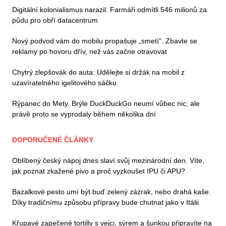
Digitální kolonialismus narazil. Farmáři odmítli 546 milionů za
půdu pro obří datacentrum
Nový podvod vám do mobilu propašuje „smetí“. Zbavte se
reklamy po hovoru dřív, než vás začne otravovat
Chytrý zlepšovák do auta: Udělejte si držák na mobil z
uzavíratelného igelitového sáčku
Rýpanec do Mety. Brýle DuckDuckGo neumí vůbec nic, ale
právě proto se vyprodaly během několika dní
DOPORUČENÉ ČLÁNKY
Oblíbený český nápoj dnes slaví svůj mezinárodní den. Víte,
jak poznat zkažené pivo a proč vyzkoušet IPU či APU?
Bazalkové pesto umí být buď zelený zázrak, nebo drahá kaše.
Díky tradičnímu způsobu přípravy bude chutnat jako v Itálii
Křupavé zapečené tortilly s vejci, sýrem a šunkou připravíte na