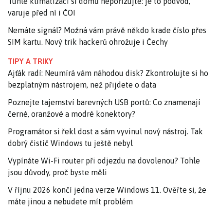
Tuhle klimatizaci si domů nepořizujte: je to podvod,
varuje před ní i ČOI
Nemáte signál? Možná vám právě někdo krade číslo přes
SIM kartu. Nový trik hackerů ohrožuje i Čechy
TIPY A TRIKY
Ajťák radí: Neumírá vám náhodou disk? Zkontrolujte si ho
bezplatným nástrojem, než přijdete o data
Poznejte tajemství barevných USB portů: Co znamenají
černé, oranžové a modré konektory?
Programátor si řekl dost a sám vyvinul nový nástroj. Tak
dobrý čistič Windows tu ještě nebyl
Vypínáte Wi-Fi router při odjezdu na dovolenou? Tohle
jsou důvody, proč byste měli
V říjnu 2026 končí jedna verze Windows 11. Ověřte si, že
máte jinou a nebudete mít problém