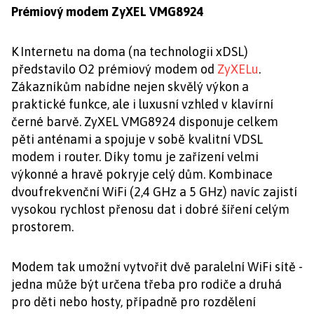
Prémiový modem ZyXEL VMG8924
K Internetu na doma (na technologii xDSL)
představilo O2 prémiový modem od
ZyXELu
.
Zákazníkům nabídne nejen skvělý výkon a
praktické funkce, ale i luxusní vzhled v klavírní
černé barvě. ZyXEL VMG8924 disponuje celkem
pěti anténami a spojuje v sobě kvalitní VDSL
modem i router. Díky tomu je zařízení velmi
výkonné a hravě pokryje celý dům. Kombinace
dvoufrekvenční WiFi (2,4 GHz a 5 GHz) navíc zajistí
vysokou rychlost přenosu dat i dobré šíření celým
prostorem.
Modem tak umožní vytvořit dvě paralelní WiFi sítě -
jedna může být určena třeba pro rodiče a druhá
pro děti nebo hosty, případně pro rozdělení