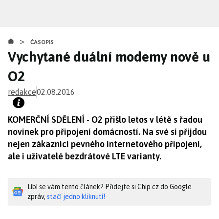
Přejít
k
hlavnímu
>
obsahu
ČASOPIS
Vychytané duální modemy nově u
O2
redakce
02.08.2016
KOMERČNÍ SDĚLENÍ - O2 přišlo letos v létě s řadou
novinek pro připojení domácností. Na své si přijdou
nejen zákazníci pevného internetového připojení,
ale i uživatelé bezdrátové LTE varianty.
Líbí se vám tento článek? Přidejte si Chip.cz do Google
zpráv,
stačí jedno kliknutí!