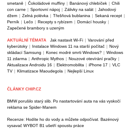
smetaně
|
Čokoládové muffiny
|
Banánový chlebíček
|
Chili
con carne
|
Sportovní nápoj
|
Zálivky na salát
|
Jahodový
džem
|
Zelná polévka
|
Třešňová bublanina
|
Sekaná recept
|
Perník
|
Lečo
|
Recepty s rybízem
|
Domácí housky
|
Zapečené brambory s uzeným
AKTUÁLNÍ TÉMATA
Jak nastavit Wi-Fi
|
Varování před
kyberútoky
|
Instalace Windows 11 na starší počítač
|
Nový
skládací Samsung
|
Konec modré smrti Windows?
|
Windows
11 zdarma
|
Anthropic Mythos
|
Nouzové otevírání pračky
|
Aktualizace Androidu 16
|
Elektromobilita
|
iPhone 17
|
VLC
TV
|
Klimatizace Maoudegola
|
Nejlepší Linux
ČLÁNKY CHIP.CZ
BMW porušilo starý slib. Po nastartování auta na vás vyskočí
reklama se Spider-Manem
Recenze: Hodíte ho do vody a můžete odpočívat. Bazénový
vysavač WYBOT B1 ušetří spoustu práce