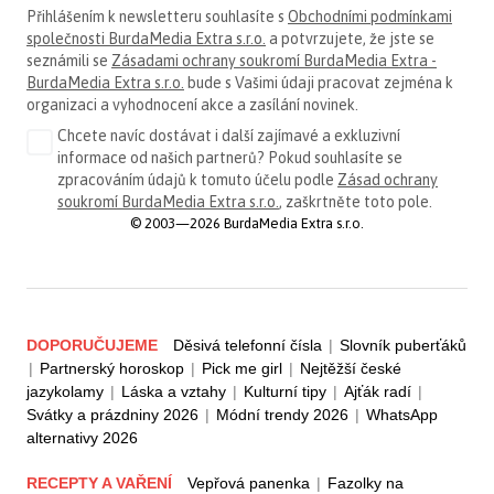
Přihlášením k newsletteru souhlasíte s
Obchodními podmínkami
společnosti BurdaMedia Extra s.r.o.
a potvrzujete, že jste se
seznámili se
Zásadami ochrany soukromí BurdaMedia Extra -
BurdaMedia Extra s.r.o.
bude s Vašimi údaji pracovat zejména k
organizaci a vyhodnocení akce a zasílání novinek.
Chcete navíc dostávat i další zajímavé a exkluzivní
informace od našich partnerů? Pokud souhlasíte se
zpracováním údajů k tomuto účelu podle
Zásad ochrany
soukromí BurdaMedia Extra s.r.o.
, zaškrtněte toto pole.
© 2003—2026 BurdaMedia Extra s.r.o.
DOPORUČUJEME
Děsivá telefonní čísla
|
Slovník puberťáků
|
Partnerský horoskop
|
Pick me girl
|
Nejtěžší české
jazykolamy
|
Láska a vztahy
|
Kulturní tipy
|
Ajťák radí
|
Svátky a prázdniny 2026
|
Módní trendy 2026
|
WhatsApp
alternativy 2026
RECEPTY A VAŘENÍ
Vepřová panenka
|
Fazolky na