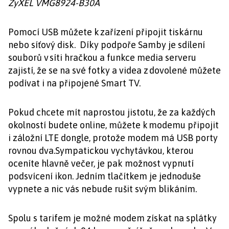
ZyXEL VMG8924-B30A
Pomocí USB můžete k zařízení připojit tiskárnu
nebo síťový disk. Díky podpoře Samby je sdílení
souborů v síti hračkou a funkce media serveru
zajistí, že se na své fotky a videa z dovolené můžete
podívat i na připojené Smart TV.
Pokud chcete mít naprostou jistotu, že za každých
okolností budete online, můžete k modemu připojit
i záložní LTE dongle, protože modem má USB porty
rovnou dva.Sympatickou vychytávkou, kterou
oceníte hlavně večer, je pak možnost vypnutí
podsvícení ikon. Jedním tlačítkem je jednoduše
vypnete a nic vás nebude rušit svým blikáním.
Spolu s tarifem je možné modem získat na splátky