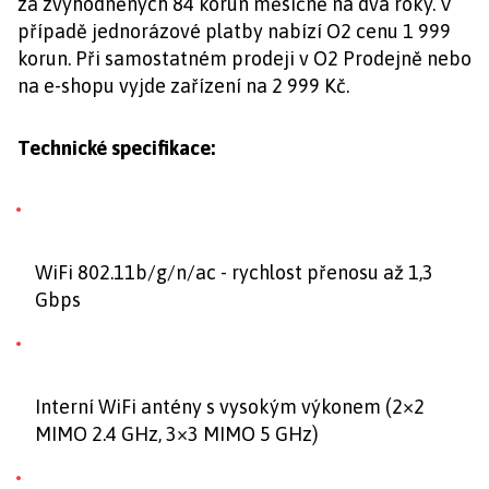
za zvýhodněných 84 korun měsíčně na dva roky. V
případě jednorázové platby nabízí O2 cenu 1 999
korun. Při samostatném prodeji v O2 Prodejně nebo
na e-shopu vyjde zařízení na 2 999 Kč.
Technické specifikace:
WiFi 802.11b/g/n/ac - rychlost přenosu až 1,3
Gbps
Interní WiFi antény s vysokým výkonem (2×2
MIMO 2.4 GHz, 3×3 MIMO 5 GHz)