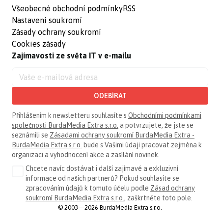
Všeobecné obchodní podmínky
RSS
Nastavení soukromí
Zásady ochrany soukromí
Cookies zásady
Zajímavosti ze světa IT v e-mailu
ODEBÍRAT
Přihlášením k newsletteru souhlasíte s
Obchodními podmínkami
společnosti BurdaMedia Extra s.r.o.
a potvrzujete, že jste se
seznámili se
Zásadami ochrany soukromí BurdaMedia Extra -
BurdaMedia Extra s.r.o.
bude s Vašimi údaji pracovat zejména k
organizaci a vyhodnocení akce a zasílání novinek.
Chcete navíc dostávat i další zajímavé a exkluzivní
informace od našich partnerů? Pokud souhlasíte se
zpracováním údajů k tomuto účelu podle
Zásad ochrany
soukromí BurdaMedia Extra s.r.o.
, zaškrtněte toto pole.
© 2003—2026 BurdaMedia Extra s.r.o.