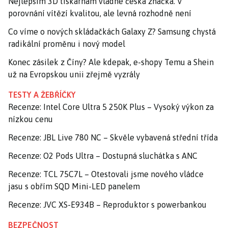
Nejlepším 3D tiskárnám vládne česká značka. V
porovnání vítězí kvalitou, ale levná rozhodně není
Co víme o nových skládačkách Galaxy Z? Samsung chystá
radikální proměnu i nový model
Konec zásilek z Číny? Ale kdepak, e-shopy Temu a Shein
už na Evropskou unii zřejmě vyzrály
TESTY A ŽEBŘÍČKY
Recenze: Intel Core Ultra 5 250K Plus – Vysoký výkon za
nízkou cenu
Recenze: JBL Live 780 NC – Skvěle vybavená střední třída
Recenze: O2 Pods Ultra – Dostupná sluchátka s ANC
Recenze: TCL 75C7L – Otestovali jsme nového vládce
jasu s obřím SQD Mini-LED panelem
Recenze: JVC XS-E934B – Reproduktor s powerbankou
BEZPEČNOST