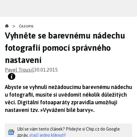
Přejít
k
hlavnímu
>
obsahu
ČASOPIS
Vyhněte se barevnému nádechu
fotografií pomocí správného
nastavení
Pavel Trousil
30.01.2015
Abyste se vyhnuli nežádoucímu barevnému nádechu
u fotografií, musíte si uvědomit několik důležitých
věcí. Digitální fotoaparáty zpravidla umožňují
nastavení tzv. »Vyvážení bílé barvy«.
Líbí se vám tento článek? Přidejte si Chip.cz do Google
zpráv,
stačí jedno kliknutí!