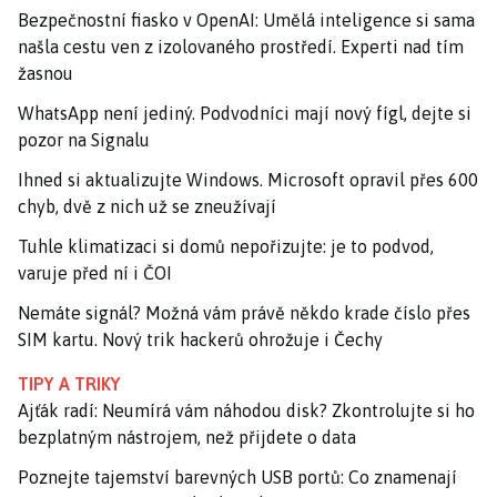
Bezpečnostní fiasko v OpenAI: Umělá inteligence si sama
našla cestu ven z izolovaného prostředí. Experti nad tím
žasnou
WhatsApp není jediný. Podvodníci mají nový fígl, dejte si
pozor na Signalu
Ihned si aktualizujte Windows. Microsoft opravil přes 600
chyb, dvě z nich už se zneužívají
Tuhle klimatizaci si domů nepořizujte: je to podvod,
varuje před ní i ČOI
Nemáte signál? Možná vám právě někdo krade číslo přes
SIM kartu. Nový trik hackerů ohrožuje i Čechy
TIPY A TRIKY
Ajťák radí: Neumírá vám náhodou disk? Zkontrolujte si ho
bezplatným nástrojem, než přijdete o data
Poznejte tajemství barevných USB portů: Co znamenají