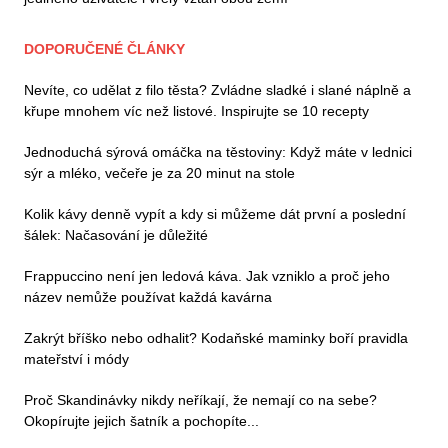
DOPORUČENÉ ČLÁNKY
Nevíte, co udělat z filo těsta? Zvládne sladké i slané náplně a
křupe mnohem víc než listové. Inspirujte se 10 recepty
Jednoduchá sýrová omáčka na těstoviny: Když máte v lednici
sýr a mléko, večeře je za 20 minut na stole
Kolik kávy denně vypít a kdy si můžeme dát první a poslední
šálek: Načasování je důležité
Frappuccino není jen ledová káva. Jak vzniklo a proč jeho
název nemůže používat každá kavárna
Zakrýt bříško nebo odhalit? Kodaňské maminky boří pravidla
mateřství i módy
Proč Skandinávky nikdy neříkají, že nemají co na sebe?
Okopírujte jejich šatník a pochopíte...