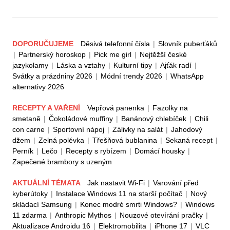
DOPORUČUJEME
Děsivá telefonní čísla
|
Slovník puberťáků
|
Partnerský horoskop
|
Pick me girl
|
Nejtěžší české
jazykolamy
|
Láska a vztahy
|
Kulturní tipy
|
Ajťák radí
|
Svátky a prázdniny 2026
|
Módní trendy 2026
|
WhatsApp
alternativy 2026
RECEPTY A VAŘENÍ
Vepřová panenka
|
Fazolky na
smetaně
|
Čokoládové muffiny
|
Banánový chlebíček
|
Chili
con carne
|
Sportovní nápoj
|
Zálivky na salát
|
Jahodový
džem
|
Zelná polévka
|
Třešňová bublanina
|
Sekaná recept
|
Perník
|
Lečo
|
Recepty s rybízem
|
Domácí housky
|
Zapečené brambory s uzeným
AKTUÁLNÍ TÉMATA
Jak nastavit Wi-Fi
|
Varování před
kyberútoky
|
Instalace Windows 11 na starší počítač
|
Nový
skládací Samsung
|
Konec modré smrti Windows?
|
Windows
11 zdarma
|
Anthropic Mythos
|
Nouzové otevírání pračky
|
Aktualizace Androidu 16
|
Elektromobilita
|
iPhone 17
|
VLC