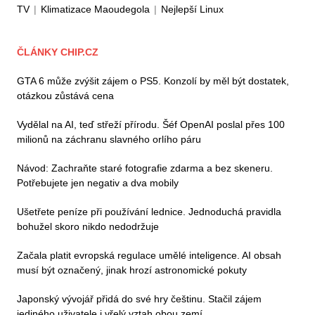
TV
|
Klimatizace Maoudegola
|
Nejlepší Linux
ČLÁNKY CHIP.CZ
GTA 6 může zvýšit zájem o PS5. Konzolí by měl být dostatek,
otázkou zůstává cena
Vydělal na AI, teď střeží přírodu. Šéf OpenAI poslal přes 100
milionů na záchranu slavného orlího páru
Návod: Zachraňte staré fotografie zdarma a bez skeneru.
Potřebujete jen negativ a dva mobily
Ušetřete peníze při používání lednice. Jednoduchá pravidla
bohužel skoro nikdo nedodržuje
Začala platit evropská regulace umělé inteligence. AI obsah
musí být označený, jinak hrozí astronomické pokuty
Japonský vývojář přidá do své hry češtinu. Stačil zájem
jediného uživatele i vřelý vztah obou zemí