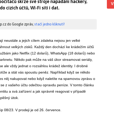
počítačů skrze své stroje napadáni hackery,
V
o cizích účtů, Wi-Fi sítí i dat.
hip.cz do Google zpráv,
stačí jedno kliknutí!
 neustále a jejich cílem zdaleka nejsou jen velké
sáhnout velkých zisků. Každý den dochází ke krádežím účtů
lužbám jako Netflix (12 dolarů), WhatsApp (18 dolarů) nebo
Darknetu. Někdo pak může na váš úkor streamovat seriály,
e ale vždy jednat o rozsáhlou krádež identity. I drobné
tíže a stát vás spoustu peněz. Například když se někdo
s něj nakupovat nebo když naletíte na spamovou zprávu o
 se z vašeho účtu odečtou opravdu peníze. V tomto článku
ntitu a svá zařízení a jak správně reagovat v případě
spěšný útok.
ip 08/23. V prodeji je od 26. července.