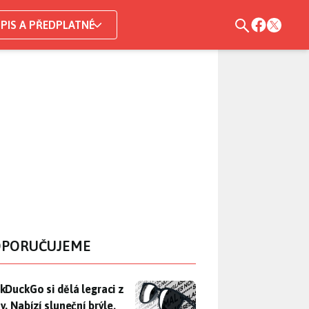
PIS A PŘEDPLATNÉ
PORUČUJEME
DuckGo si dělá legraci z Mety. Nabízí sluneční brýle, které n
kDuckGo si dělá legraci z
. Nabízí sluneční brýle,