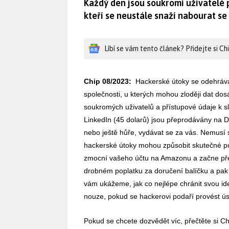
Každý den jsou soukromí uživatelé 
kteří se neustále snaží nabourat se d
Líbí se vám tento článek? Přidejte si C
Chip 08/2023:
Hackerské útoky se odehrávají
společnosti, u kterých mohou zloději dat do
soukromých uživatelů a přístupové údaje k s
LinkedIn (45 dolarů) jsou přeprodávány na 
nebo ještě hůře, vydávat se za vás. Nemusí s
hackerské útoky mohou způsobit skutečné po
zmocní vašeho účtu na Amazonu a začne pře
drobném poplatku za doručení balíčku a pak
vám ukážeme, jak co nejlépe chránit svou ide
nouze, pokud se hackerovi podaří provést ú
Pokud se chcete dozvědět víc, přečtěte si Ch