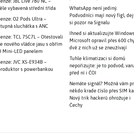
enze: JBL Live 780 NC –
ěle vybavená střední třída
WhatsApp není jediný.
Podvodníci mají nový fígl, dej
enze: O2 Pods Ultra –
si pozor na Signalu
tupná sluchátka s ANC
Ihned si aktualizujte Windows
enze: TCL 75C7L – Otestovali
Microsoft opravil přes 600 ch
e nového vládce jasu s obřím
dvě z nich už se zneužívají
 Mini-LED panelem
Tuhle klimatizaci si domů
enze: JVC XS-E934B –
nepořizujte: je to podvod, var
roduktor s powerbankou
před ní i ČOI
Nemáte signál? Možná vám p
někdo krade číslo přes SIM ka
Nový trik hackerů ohrožuje i
Čechy