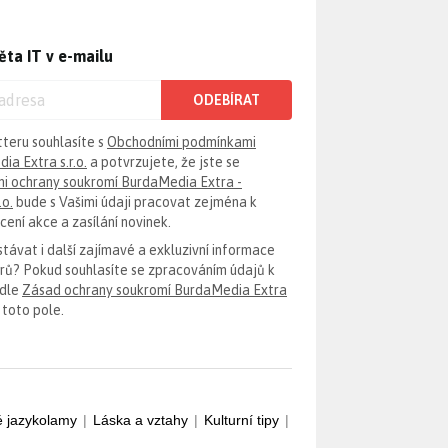
ěta IT v e-mailu
ODEBÍRAT
tteru souhlasíte s
Obchodními podmínkami
ia Extra s.r.o.
a potvrzujete, že jste se
i ochrany soukromí BurdaMedia Extra -
.o.
bude s Vašimi údaji pracovat zejména k
ení akce a zasílání novinek.
távat i další zajímavé a exkluzivní informace
erů? Pokud souhlasíte se zpracováním údajů k
odle
Zásad ochrany soukromí BurdaMedia Extra
 toto pole.
é jazykolamy
|
Láska a vztahy
|
Kulturní tipy
|