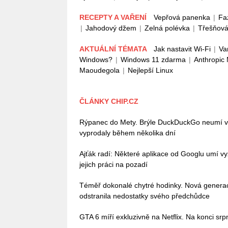
RECEPTY A VAŘENÍ
Vepřová panenka
|
Fa
|
Jahodový džem
|
Zelná polévka
|
Třešňová
AKTUÁLNÍ TÉMATA
Jak nastavit Wi-Fi
|
Va
Windows?
|
Windows 11 zdarma
|
Anthropic
Maoudegola
|
Nejlepší Linux
ČLÁNKY CHIP.CZ
Rýpanec do Mety. Brýle DuckDuckGo neumí vůb
vyprodaly během několika dní
Ajťák radí: Některé aplikace od Googlu umí vy
jejich práci na pozadí
Téměř dokonalé chytré hodinky. Nová gener
odstranila nedostatky svého předchůdce
GTA 6 míří exkluzivně na Netflix. Na konci sr