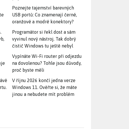
Poznejte tajemství barevných
te
USB portů: Co znamenají černé,
oranžové a modré konektory?
.
Programátor si řekl dost a sám
yb,
vyvinul nový nástroj. Tak dobrý
čistič Windows tu ještě nebyl
Vypínáte Wi-Fi router při odjezdu
uje
na dovolenou? Tohle jsou důvody,
proč byste měli
rávě
V říjnu 2026 končí jedna verze
rtu.
Windows 11. Ověřte si, že máte
jinou a nebudete mít problém