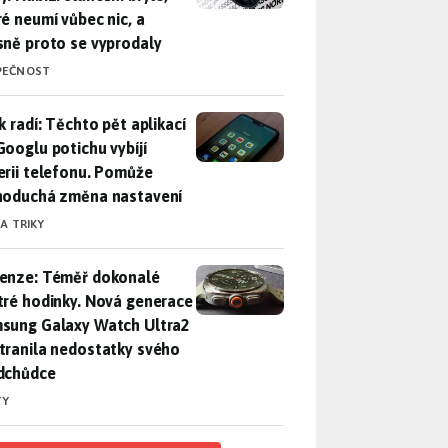
ré neumí vůbec nic, a
sně proto se vyprodaly
PEČNOST
ák radí: Těchto pět aplikací od Googlu potichu vybíjí baterii
k radí: Těchto pět aplikací
Googlu potichu vybíjí
erii telefonu. Pomůže
noduchá změna nastavení
 A TRIKY
enze: Téměř dokonalé chytré hodinky. Nová generace Samsung
enze: Téměř dokonalé
tré hodinky. Nová generace
sung Galaxy Watch Ultra2
tranila nedostatky svého
dchůdce
TY