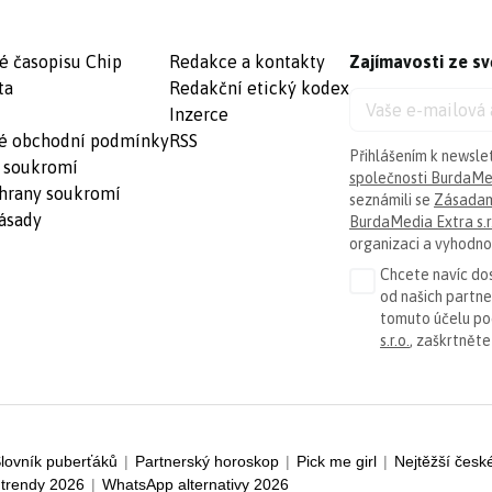
é časopisu Chip
Redakce a kontakty
Zajímavosti ze sv
ta
Redakční etický kodex
Inzerce
é obchodní podmínky
RSS
Přihlášením k newsle
 soukromí
společnosti BurdaMed
hrany soukromí
seznámili se
Zásadam
ásady
BurdaMedia Extra s.r
organizaci a vyhodnoc
Chcete navíc dos
od našich partn
tomuto účelu p
s.r.o.
, zaškrtněte
lovník puberťáků
|
Partnerský horoskop
|
Pick me girl
|
Nejtěžší česk
trendy 2026
|
WhatsApp alternativy 2026