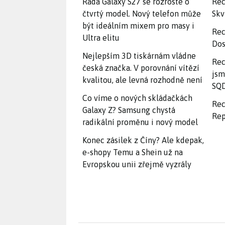
Řada Galaxy S27 se rozroste o
Rec
čtvrtý model. Nový telefon může
Skv
být ideálním mixem pro masy i
Rec
Ultra elitu
Dos
Nejlepším 3D tiskárnám vládne
Rec
česká značka. V porovnání vítězí
jsm
kvalitou, ale levná rozhodně není
SQD
Co víme o nových skládačkách
Rec
Galaxy Z? Samsung chystá
Rep
radikální proměnu i nový model
Konec zásilek z Číny? Ale kdepak,
e-shopy Temu a Shein už na
Evropskou unii zřejmě vyzrály