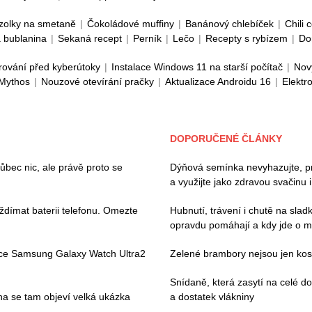
zolky na smetaně
|
Čokoládové muffiny
|
Banánový chlebíček
|
Chili 
 bublanina
|
Sekaná recept
|
Perník
|
Lečo
|
Recepty s rybízem
|
Do
rování před kyberútoky
|
Instalace Windows 11 na starší počítač
|
Nov
 Mythos
|
Nouzové otevírání pračky
|
Aktualizace Androidu 16
|
Elektr
DOPORUČENÉ ČLÁNKY
ec nic, ale právě proto se
Dýňová semínka nevyhazujte, pros
a využijte jako zdravou svačinu 
ždímat baterii telefonu. Omezte
Hubnutí, trávení i chutě na slad
opravdu pomáhají a kdy jde o m
ace Samsung Galaxy Watch Ultra2
Zelené brambory nejsou jen kosm
Snídaně, která zasytí na celé 
pna se tam objeví velká ukázka
a dostatek vlákniny