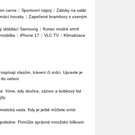
con carne
|
Sportovní nápoj
|
Zálivky na salát
mácí housky
|
Zapečené brambory s uzeným
ý skládací Samsung
|
Konec modré smrti
omobilita
|
iPhone 17
|
VLC TV
|
Klimatizace
pívají vlasům, trávení či srdci. Upravte je
i do vaření
ké. Víme, kdy skořice, zázvor a bobkový list
ýty
etická vada. Kdy je ještě můžete sníst
dopoledne: Pomůže správné množství bílkovin