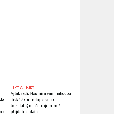
TIPY A TRIKY
:
Ajťák radí: Neumírá vám náhodou
šla
disk? Zkontrolujte si ho
bezplatným nástrojem, než
snou
přijdete o data