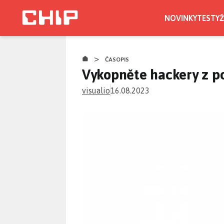
Přejít
k
NOVINKY
TESTY
Ž
hlavnímu
CHIP.CZ
obsahu
>
ČASOPIS
Vykopněte hackery z p
visualio
16.08.2023