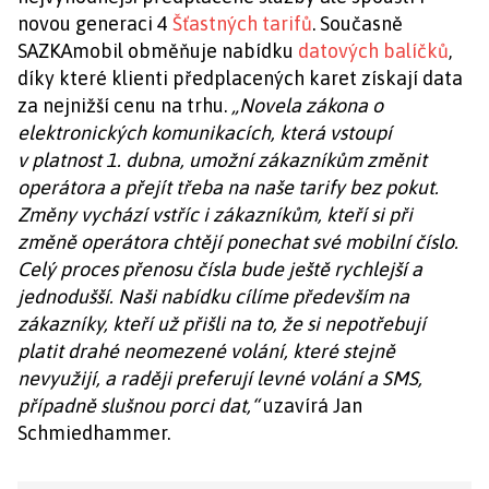
novou generaci 4
Šťastných tarifů
. Současně
SAZKAmobil obměňuje nabídku
datových balíčků
,
díky které klienti předplacených karet získají data
za nejnižší cenu na trhu.
„Novela zákona o
elektronických komunikacích, která vstoupí
v platnost 1. dubna, umožní zákazníkům změnit
operátora a přejít třeba na naše tarify bez pokut.
Změny vychází vstříc i zákazníkům, kteří si při
změně operátora chtějí ponechat své mobilní číslo.
Celý proces přenosu čísla bude ještě rychlejší a
jednodušší
.
Naši nabídku cílíme především na
zákazníky
, kteří už přišli na to, že si nepotřebují
platit drahé neomezené volání, které stejně
nevyužijí, a raději preferují levné volání a SMS,
případně slušnou porci dat,“
uzavírá Jan
Schmiedhammer.