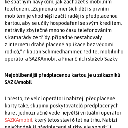
ke špatným návykům, jak zacházet s mobilním
telefonem. „Zejména u menších dětí s prvním
mobilem je vhodnější začít raději s předplacenou
kartou, aby se učily hospodaření se svým kreditem,
netrávily zbytečně mnoho času telefonováním
s kamarády ze třídy, případně nestahovaly
z internetu drahé placené aplikace bez vědomí
rodičů,“ říká Jan Schmiedhammer, ředitel mobilního
operátora SAZKAmobil a Finančních služeb Sazky.
Nejoblíbenější předplacenou kartou je u zákazníků
SAZKAmobil
I přesto, že velcí operátoři nabízejí předplacené
karty také, skupinu poskytovatelů předplacených
karet jednoznačně vede největší virtuální operátor
SAZKAmobil
, který letos slaví 6 let na trhu. Nabízí
nejvýhodnější předplacené služby ale spouští i