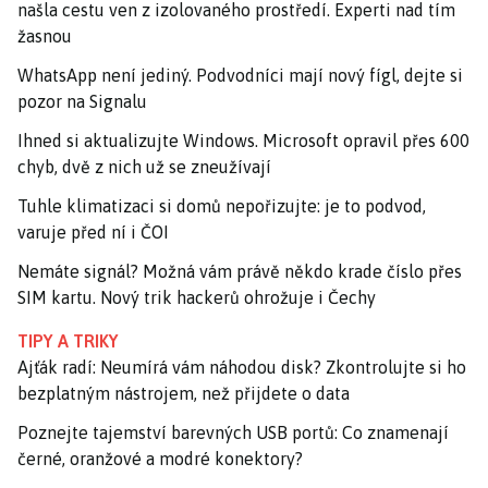
našla cestu ven z izolovaného prostředí. Experti nad tím
žasnou
WhatsApp není jediný. Podvodníci mají nový fígl, dejte si
pozor na Signalu
Ihned si aktualizujte Windows. Microsoft opravil přes 600
chyb, dvě z nich už se zneužívají
Tuhle klimatizaci si domů nepořizujte: je to podvod,
varuje před ní i ČOI
Nemáte signál? Možná vám právě někdo krade číslo přes
SIM kartu. Nový trik hackerů ohrožuje i Čechy
TIPY A TRIKY
Ajťák radí: Neumírá vám náhodou disk? Zkontrolujte si ho
bezplatným nástrojem, než přijdete o data
Poznejte tajemství barevných USB portů: Co znamenají
černé, oranžové a modré konektory?