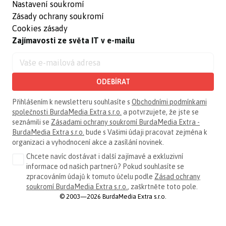
Nastavení soukromí
Zásady ochrany soukromí
Cookies zásady
Zajímavosti ze světa IT v e-mailu
ODEBÍRAT
Přihlášením k newsletteru souhlasíte s
Obchodními podmínkami
společnosti BurdaMedia Extra s.r.o.
a potvrzujete, že jste se
seznámili se
Zásadami ochrany soukromí BurdaMedia Extra -
BurdaMedia Extra s.r.o.
bude s Vašimi údaji pracovat zejména k
organizaci a vyhodnocení akce a zasílání novinek.
Chcete navíc dostávat i další zajímavé a exkluzivní
informace od našich partnerů? Pokud souhlasíte se
zpracováním údajů k tomuto účelu podle
Zásad ochrany
soukromí BurdaMedia Extra s.r.o.
, zaškrtněte toto pole.
© 2003—2026 BurdaMedia Extra s.r.o.