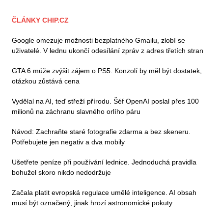
ČLÁNKY CHIP.CZ
Google omezuje možnosti bezplatného Gmailu, zlobí se
uživatelé. V lednu ukončí odesílání zpráv z adres třetích stran
GTA 6 může zvýšit zájem o PS5. Konzolí by měl být dostatek,
otázkou zůstává cena
Vydělal na AI, teď střeží přírodu. Šéf OpenAI poslal přes 100
milionů na záchranu slavného orlího páru
Návod: Zachraňte staré fotografie zdarma a bez skeneru.
Potřebujete jen negativ a dva mobily
Ušetřete peníze při používání lednice. Jednoduchá pravidla
bohužel skoro nikdo nedodržuje
Začala platit evropská regulace umělé inteligence. AI obsah
musí být označený, jinak hrozí astronomické pokuty