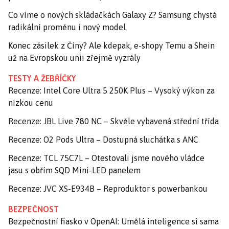
Co víme o nových skládačkách Galaxy Z? Samsung chystá
radikální proměnu i nový model
Konec zásilek z Číny? Ale kdepak, e-shopy Temu a Shein
už na Evropskou unii zřejmě vyzrály
TESTY A ŽEBŘÍČKY
Recenze: Intel Core Ultra 5 250K Plus – Vysoký výkon za
nízkou cenu
Recenze: JBL Live 780 NC – Skvěle vybavená střední třída
Recenze: O2 Pods Ultra – Dostupná sluchátka s ANC
Recenze: TCL 75C7L – Otestovali jsme nového vládce
jasu s obřím SQD Mini-LED panelem
Recenze: JVC XS-E934B – Reproduktor s powerbankou
BEZPEČNOST
Bezpečnostní fiasko v OpenAI: Umělá inteligence si sama