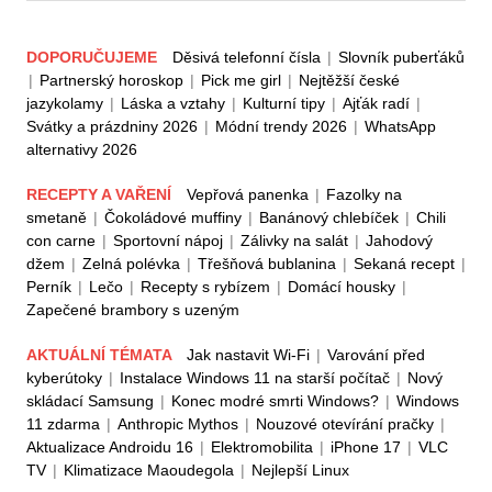
DOPORUČUJEME
Děsivá telefonní čísla
|
Slovník puberťáků
|
Partnerský horoskop
|
Pick me girl
|
Nejtěžší české
jazykolamy
|
Láska a vztahy
|
Kulturní tipy
|
Ajťák radí
|
Svátky a prázdniny 2026
|
Módní trendy 2026
|
WhatsApp
alternativy 2026
RECEPTY A VAŘENÍ
Vepřová panenka
|
Fazolky na
smetaně
|
Čokoládové muffiny
|
Banánový chlebíček
|
Chili
con carne
|
Sportovní nápoj
|
Zálivky na salát
|
Jahodový
džem
|
Zelná polévka
|
Třešňová bublanina
|
Sekaná recept
|
Perník
|
Lečo
|
Recepty s rybízem
|
Domácí housky
|
Zapečené brambory s uzeným
AKTUÁLNÍ TÉMATA
Jak nastavit Wi-Fi
|
Varování před
kyberútoky
|
Instalace Windows 11 na starší počítač
|
Nový
skládací Samsung
|
Konec modré smrti Windows?
|
Windows
11 zdarma
|
Anthropic Mythos
|
Nouzové otevírání pračky
|
Aktualizace Androidu 16
|
Elektromobilita
|
iPhone 17
|
VLC
TV
|
Klimatizace Maoudegola
|
Nejlepší Linux