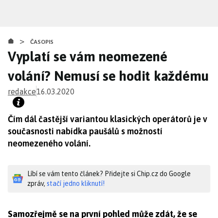
Přejít
k
hlavnímu
>
obsahu
ČASOPIS
Vyplatí se vám neomezené
volání? Nemusí se hodit každému
redakce
16.03.2020
Čím dál častější variantou klasických operátorů je v
současnosti nabídka paušálů s možností
neomezeného volání.
Líbí se vám tento článek? Přidejte si Chip.cz do Google
zpráv,
stačí jedno kliknutí!
Samozřejmě se na první pohled může zdát, že se