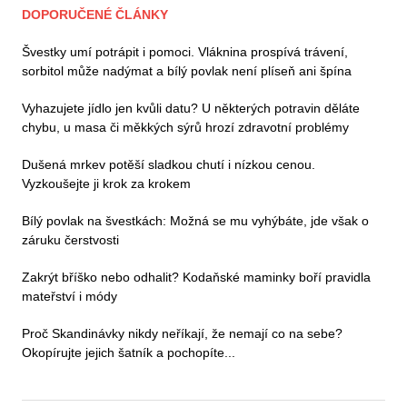
DOPORUČENÉ ČLÁNKY
Švestky umí potrápit i pomoci. Vláknina prospívá trávení,
sorbitol může nadýmat a bílý povlak není plíseň ani špína
Vyhazujete jídlo jen kvůli datu? U některých potravin děláte
chybu, u masa či měkkých sýrů hrozí zdravotní problémy
Dušená mrkev potěší sladkou chutí i nízkou cenou.
Vyzkoušejte ji krok za krokem
Bílý povlak na švestkách: Možná se mu vyhýbáte, jde však o
záruku čerstvosti
Zakrýt bříško nebo odhalit? Kodaňské maminky boří pravidla
mateřství i módy
Proč Skandinávky nikdy neříkají, že nemají co na sebe?
Okopírujte jejich šatník a pochopíte...