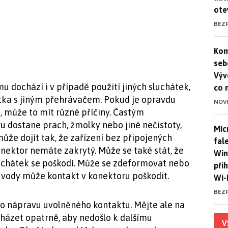
ote
BEZ
Kom
Kom
seb
Výv
u dochází i v případě použití jiných sluchátek,
co 
tka s jiným přehrávačem. Pokud je opravdu
NOV
 může to mít různé příčiny. Častým
u dostane prach, žmolky nebo jiné nečistoty,
Mic
Mic
ůže dojít tak, že zařízení bez připojených
fal
onektor nemáte zakrytý. Může se také stát, že
Win
uchátek se poškodí. Může se zdeformovat nebo
při
k vody může kontakt v konektoru poškodit.
Wi-
BEZ
t o nápravu uvolněného kontaktu. Mějte ale na
házet opatrně, aby nedošlo k dalšímu
V