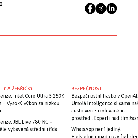
m
TY A ŽEBŘÍČKY
BEZPEČNOST
enze: Intel Core Ultra 5 250K
Bezpečnostní fiasko v OpenAI
s – Vysoký výkon za nízkou
Umělá inteligence si sama na
nu
cestu ven z izolovaného
prostředí. Experti nad tím ža
enze: JBL Live 780 NC –
ěle vybavená střední třída
WhatsApp není jediný.
Podvodníci mají nový fígl, dej