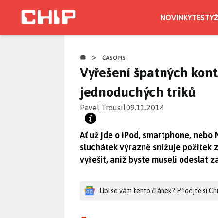
Přejít
k
NOVINKY
TESTY
Ž
hlavnímu
obsahu
>
ČASOPIS
Vyřešení špatných kon
jednoduchých triků
Pavel Trousil
09.11.2014
Ať už jde o iPod, smartphone, nebo
sluchátek výrazně snižuje požitek 
vyřešit, aniž byste museli odeslat z
Líbí se vám tento článek? Přidejte si C