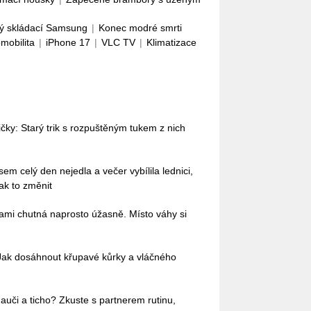
ý skládací Samsung
|
Konec modré smrti
omobilita
|
iPhone 17
|
VLC TV
|
Klimatizace
ky: Starý trik s rozpuštěným tukem z nich
em celý den nejedla a večer vybílila lednici,
ak to změnit
mi chutná naprosto úžasně. Místo váhy si
Jak dosáhnout křupavé kůrky a vláčného
auči a ticho? Zkuste s partnerem rutinu,