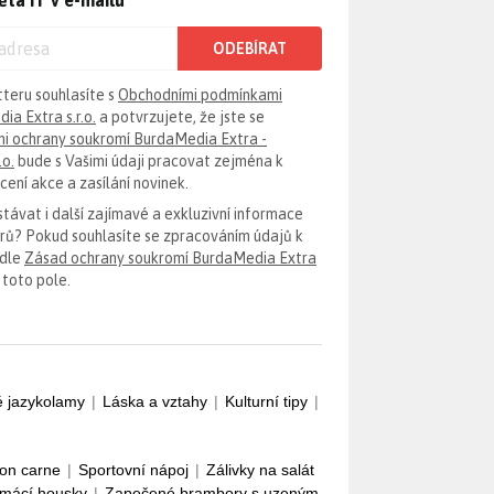
ěta IT v e-mailu
ODEBÍRAT
tteru souhlasíte s
Obchodními podmínkami
ia Extra s.r.o.
a potvrzujete, že jste se
i ochrany soukromí BurdaMedia Extra -
.o.
bude s Vašimi údaji pracovat zejména k
ení akce a zasílání novinek.
távat i další zajímavé a exkluzivní informace
erů? Pokud souhlasíte se zpracováním údajů k
odle
Zásad ochrany soukromí BurdaMedia Extra
 toto pole.
é jazykolamy
|
Láska a vztahy
|
Kulturní tipy
|
con carne
|
Sportovní nápoj
|
Zálivky na salát
mácí housky
|
Zapečené brambory s uzeným