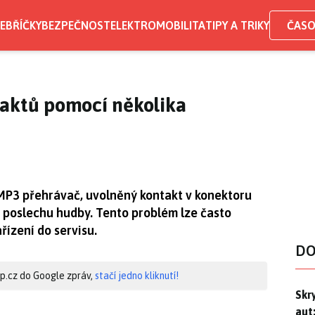
EBŘÍČKY
BEZPEČNOST
ELEKTROMOBILITA
TIPY A TRIKY
ČASO
taktů pomocí několika
 MP3 přehrávač, uvolněný kontakt v konektoru
z poslechu hudby. Tento problém lze často
ařízení do servisu.
DO
hip.cz do Google zpráv,
stačí jedno kliknutí!
Skr
Skr
aut