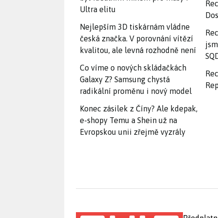
Rec
Ultra elitu
Dos
Nejlepším 3D tiskárnám vládne
Rec
česká značka. V porovnání vítězí
jsm
kvalitou, ale levná rozhodně není
SQD
Co víme o nových skládačkách
Rec
Galaxy Z? Samsung chystá
Rep
radikální proměnu i nový model
Konec zásilek z Číny? Ale kdepak,
e-shopy Temu a Shein už na
Evropskou unii zřejmě vyzrály