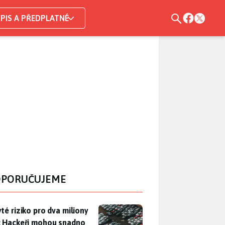
PIS A PŘEDPLATNÉ
PORUČUJEME
yté riziko pro dva miliony aut: Hackeři mohou snadno otevřít d
yté riziko pro dva miliony
: Hackeři mohou snadno