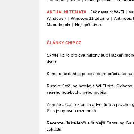
AKTUÁLNÍ TÉMATA
Jak nastavit Wi-Fi
|
Va
Windows?
|
Windows 11 zdarma
|
Anthropic
Maoudegola
|
Nejlepší Linux
ČLÁNKY CHIP.CZ
Skryté riziko pro dva miliony aut: Hackeři mo
dveře
Komu umělá inteligence sebere práci a komu n
Rusové útočí na hotelové Wi-Fi sítě. Ovládn
vašeho notebooku nebo mobilu
Zombie akce, roztomilá adventura a psycholo
Plus je opravdu rozmanitá
Recenze: Ještě lehčí a štíhlejší Samsung Galax
základní