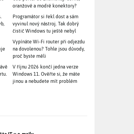
oranžové a modré konektory?
.
Programátor si řekl dost a sám
yb,
vyvinul nový nástroj. Tak dobrý
čistič Windows tu ještě nebyl
Vypínáte Wi-Fi router při odjezdu
uje
na dovolenou? Tohle jsou důvody,
proč byste měli
rávě
V říjnu 2026 končí jedna verze
rtu.
Windows 11. Ověřte si, že máte
jinou a nebudete mít problém