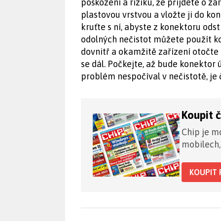
poškození a riziku, že přijdete o 
plastovou vrstvou a vložte ji do ko
kruťte s ní, abyste z konektoru odst
odolných nečistot můžete použít ko
dovnitř a okamžitě zařízení otočte 
se dál. Počkejte, až bude konektor 
problém nespočíval v nečistotě, je 
Koupit 
Chip je mo
mobilech,
KOUPIT 