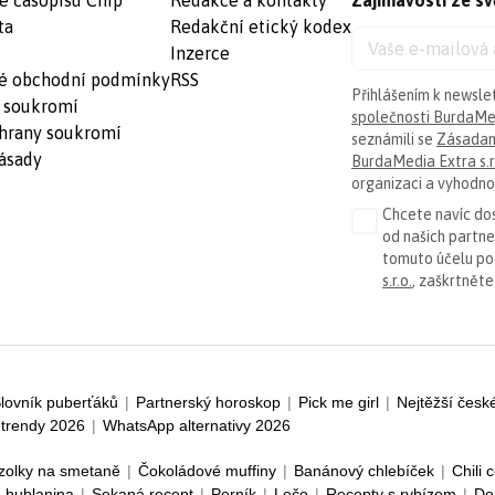
é časopisu Chip
Redakce a kontakty
Zajímavosti ze sv
ta
Redakční etický kodex
Inzerce
é obchodní podmínky
RSS
Přihlášením k newsle
 soukromí
společnosti BurdaMed
hrany soukromí
seznámili se
Zásadam
ásady
BurdaMedia Extra s.r
organizaci a vyhodnoc
Chcete navíc dos
od našich partn
tomuto účelu p
s.r.o.
, zaškrtněte
lovník puberťáků
|
Partnerský horoskop
|
Pick me girl
|
Nejtěžší česk
trendy 2026
|
WhatsApp alternativy 2026
zolky na smetaně
|
Čokoládové muffiny
|
Banánový chlebíček
|
Chili 
 bublanina
|
Sekaná recept
|
Perník
|
Lečo
|
Recepty s rybízem
|
Do