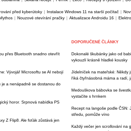
rování před kyberútoky
|
Instalace Windows 11 na starší počítač
|
Nov
 Mythos
|
Nouzové otevírání pračky
|
Aktualizace Androidu 16
|
Elektr
DOPORUČENÉ ČLÁNKY
hou přes Bluetooth snadno otevřít
Dokonalé škubánky jako od babič
vykouzlí krásně hladké kousky
e: Vývojář Microsoftu se AI nebojí
Jídelníček na mateřské: Někdy js
říká čtyřnásobná máma a radí, j
ou je a nenápadně se dostanou do
Medouškova bábovka se švestka
vystačíte s hrnkem
gický horor. Srpnová nabídka PS
Recept na langoše podle ČSN: 
středu, pomůže víno
y Z Flip8. Ale foťák zůstává jen
Každý večer jen scrollování na g