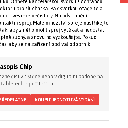
záruku. Ohněte kancelářskou svorku s ochranou
nektoru pro sluchátka. Pak svorkou otáčejte a
ranili veškeré nečistoty. Na odstranění
ntaktní sprej. Malé množství spreje nastříkejte
tak, aby z něho mohl sprej vytékat a nedostal
úplně suchý, a znovu ho vyzkoušejte. Pokud
čas, aby se na zařízení podíval odborník.
časopis Chip
žné číst v tištěné nebo v digitální podobě na
 tabletech a počítačích.
PŘEDPLATNÉ
KOUPIT JEDNOTLIVÁ VYDÁNÍ