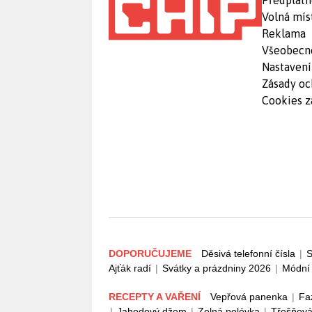
Předplatn
Volná mís
Reklama
Všeobecn
Nastavení
Zásady oc
Cookies z
DOPORUČUJEME
Děsivá telefonní čísla
|
S
Ajťák radí
|
Svátky a prázdniny 2026
|
Módní 
RECEPTY A VAŘENÍ
Vepřová panenka
|
Fa
|
Jahodový džem
|
Zelná polévka
|
Třešňová