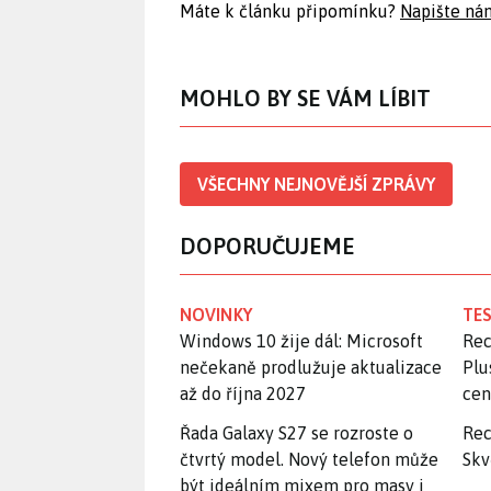
Máte k článku připomínku?
Napište ná
MOHLO BY SE VÁM LÍBIT
VŠECHNY NEJNOVĚJŠÍ ZPRÁVY
DOPORUČUJEME
NOVINKY
TES
Windows 10 žije dál: Microsoft
Rec
nečekaně prodlužuje aktualizace
Plu
až do října 2027
ce
Řada Galaxy S27 se rozroste o
Rec
čtvrtý model. Nový telefon může
Skv
být ideálním mixem pro masy i