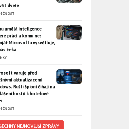
vřít dveře
PEČNOST
u umělá inteligence sebere práci a komu ne: Vývojář Microsoft
u umělá inteligence
ere práci a komu ne:
ojář Microsoftu vysvětluje,
nás čeká
INKY
rosoft varuje před falešnými aktualizacemi Windows. Ruští špio
rosoft varuje před
ešnými aktualizacemi
dows. Ruští špioni číhají na
hlášení hostů k hotelové
Fi
PEČNOST
ŠECHNY NEJNOVĚJŠÍ ZPRÁVY