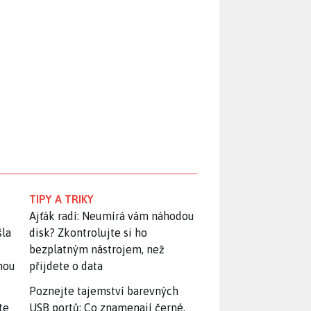
TIPY A TRIKY
:
Ajťák radí: Neumírá vám náhodou
šla
disk? Zkontrolujte si ho
bezplatným nástrojem, než
snou
přijdete o data
Poznejte tajemství barevných
te
USB portů: Co znamenají černé,