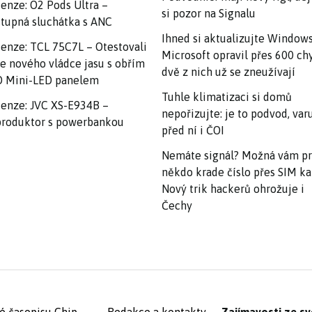
enze: O2 Pods Ultra –
si pozor na Signalu
tupná sluchátka s ANC
Ihned si aktualizujte Windows
enze: TCL 75C7L – Otestovali
Microsoft opravil přes 600 ch
e nového vládce jasu s obřím
dvě z nich už se zneužívají
 Mini-LED panelem
Tuhle klimatizaci si domů
enze: JVC XS-E934B –
nepořizujte: je to podvod, var
roduktor s powerbankou
před ní i ČOI
Nemáte signál? Možná vám p
někdo krade číslo přes SIM ka
Nový trik hackerů ohrožuje i
Čechy