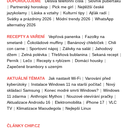
DOPORUČUJEME
Děsivá telefonní čísla
|
Slovník puberťáků
|
Partnerský horoskop
|
Pick me girl
|
Nejtěžší české
jazykolamy
|
Láska a vztahy
|
Kulturní tipy
|
Ajťák radí
|
Svátky a prázdniny 2026
|
Módní trendy 2026
|
WhatsApp
alternativy 2026
RECEPTY A VAŘENÍ
Vepřová panenka
|
Fazolky na
smetaně
|
Čokoládové muffiny
|
Banánový chlebíček
|
Chili
con carne
|
Sportovní nápoj
|
Zálivky na salát
|
Jahodový
džem
|
Zelná polévka
|
Třešňová bublanina
|
Sekaná recept
|
Perník
|
Lečo
|
Recepty s rybízem
|
Domácí housky
|
Zapečené brambory s uzeným
AKTUÁLNÍ TÉMATA
Jak nastavit Wi-Fi
|
Varování před
kyberútoky
|
Instalace Windows 11 na starší počítač
|
Nový
skládací Samsung
|
Konec modré smrti Windows?
|
Windows
11 zdarma
|
Anthropic Mythos
|
Nouzové otevírání pračky
|
Aktualizace Androidu 16
|
Elektromobilita
|
iPhone 17
|
VLC
TV
|
Klimatizace Maoudegola
|
Nejlepší Linux
ČLÁNKY CHIP.CZ