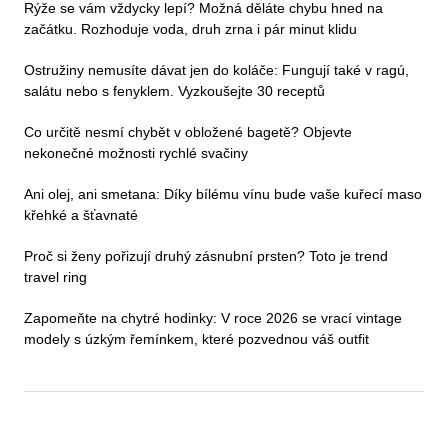
Rýže se vám vždycky lepí? Možná děláte chybu hned na
začátku. Rozhoduje voda, druh zrna i pár minut klidu
Ostružiny nemusíte dávat jen do koláče: Fungují také v ragú,
salátu nebo s fenyklem. Vyzkoušejte 30 receptů
Co určitě nesmí chybět v obložené bagetě? Objevte
nekonečné možnosti rychlé svačiny
Ani olej, ani smetana: Díky bílému vínu bude vaše kuřecí maso
křehké a šťavnaté
Proč si ženy pořizují druhý zásnubní prsten? Toto je trend
travel ring
Zapomeňte na chytré hodinky: V roce 2026 se vrací vintage
modely s úzkým řemínkem, které pozvednou váš outfit