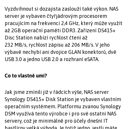
Vyzdvihnout si dozajista zaslouží také výkon. NAS
server je vybaven čtyřjádrovým procesorem
pracujícím na frekvenci 2,4 GHz, který může využít
až 2GB operační paměti DDR3. Zařízení DS415+
Disc Station nabízí rychlost čtení až
232 MB/s, rychlost zápisu až 206 MB/s. V jeho
výbavě nechybí ani dvojice GLAN konektorů, dvě
USB 3.0 a jedno USB 2.0 a rozhraní eSATA.
Co to vlastně umí?
Jak jsme zmínili již v řádcích výše, NAS server
Synology DS415+ Disk Station je vybaven vlastním
operačním systémem. Platformu
zvanou Synology
DSM využívá tento výrobce i pro své ostatní NAS
servery, což je minimálně pro účely dnešní IT
bastlírny velká výhoda. Je totiž jedno, jestli máte