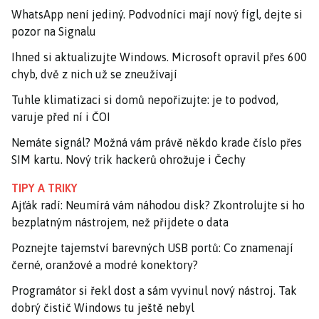
WhatsApp není jediný. Podvodníci mají nový fígl, dejte si
pozor na Signalu
Ihned si aktualizujte Windows. Microsoft opravil přes 600
chyb, dvě z nich už se zneužívají
Tuhle klimatizaci si domů nepořizujte: je to podvod,
varuje před ní i ČOI
Nemáte signál? Možná vám právě někdo krade číslo přes
SIM kartu. Nový trik hackerů ohrožuje i Čechy
TIPY A TRIKY
Ajťák radí: Neumírá vám náhodou disk? Zkontrolujte si ho
bezplatným nástrojem, než přijdete o data
Poznejte tajemství barevných USB portů: Co znamenají
černé, oranžové a modré konektory?
Programátor si řekl dost a sám vyvinul nový nástroj. Tak
dobrý čistič Windows tu ještě nebyl