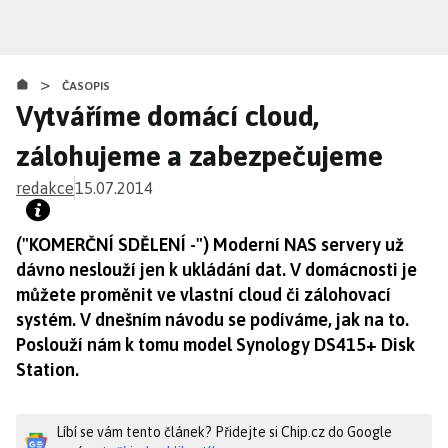
Přejít
k
hlavnímu
>
obsahu
ČASOPIS
Vytváříme domácí cloud,
zálohujeme a zabezpečujeme
redakce
15.07.2014
("KOMERČNÍ SDĚLENÍ -") Moderní NAS servery už
dávno neslouží jen k ukládání dat. V domácnosti je
můžete proměnit ve vlastní cloud či zálohovací
systém. V dnešním návodu se podíváme, jak na to.
Poslouží nám k tomu model Synology DS415+ Disk
Station.
Líbí se vám tento článek? Přidejte si Chip.cz do Google