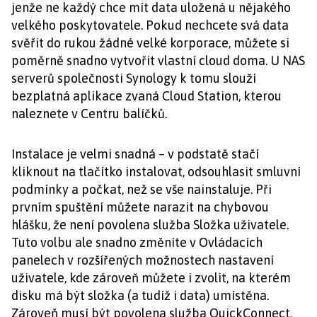
jenže ne každý chce mít data uložená u nějakého
velkého poskytovatele. Pokud nechcete svá data
svěřit do rukou žádné velké korporace, můžete si
poměrně snadno vytvořit vlastní cloud doma. U NAS
serverů společnosti Synology k tomu slouží
bezplatná aplikace zvaná Cloud Station, kterou
naleznete v Centru balíčků.
Instalace je velmi snadná – v podstatě stačí
kliknout na tlačítko instalovat, odsouhlasit smluvní
podmínky a počkat, než se vše nainstaluje. Při
prvním spuštění můžete narazit na chybovou
hlášku, že není povolena služba Složka uživatele.
Tuto volbu ale snadno změníte v Ovládacích
panelech v rozšířených možnostech nastavení
uživatele, kde zároveň můžete i zvolit, na kterém
disku má být složka (a tudíž i data) umístěna.
Zároveň musí být povolena služba QuickConnect,