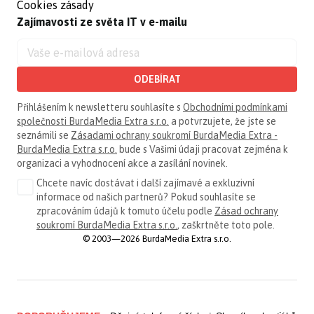
Cookies zásady
Zajímavosti ze světa IT v e-mailu
ODEBÍRAT
Přihlášením k newsletteru souhlasíte s
Obchodními podmínkami
společnosti BurdaMedia Extra s.r.o.
a potvrzujete, že jste se
seznámili se
Zásadami ochrany soukromí BurdaMedia Extra -
BurdaMedia Extra s.r.o.
bude s Vašimi údaji pracovat zejména k
organizaci a vyhodnocení akce a zasílání novinek.
Chcete navíc dostávat i další zajímavé a exkluzivní
informace od našich partnerů? Pokud souhlasíte se
zpracováním údajů k tomuto účelu podle
Zásad ochrany
soukromí BurdaMedia Extra s.r.o.
, zaškrtněte toto pole.
© 2003—2026 BurdaMedia Extra s.r.o.