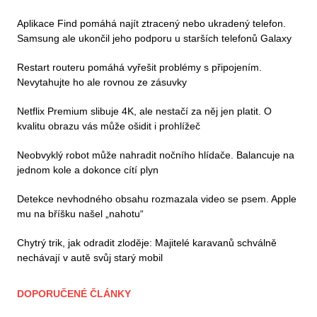
Aplikace Find pomáhá najít ztracený nebo ukradený telefon.
Samsung ale ukončil jeho podporu u starších telefonů Galaxy
Restart routeru pomáhá vyřešit problémy s připojením.
Nevytahujte ho ale rovnou ze zásuvky
Netflix Premium slibuje 4K, ale nestačí za něj jen platit. O
kvalitu obrazu vás může ošidit i prohlížeč
Neobvyklý robot může nahradit nočního hlídače. Balancuje na
jednom kole a dokonce cítí plyn
Detekce nevhodného obsahu rozmazala video se psem. Apple
mu na bříšku našel „nahotu“
Chytrý trik, jak odradit zloděje: Majitelé karavanů schválně
nechávají v autě svůj starý mobil
DOPORUČENÉ ČLÁNKY