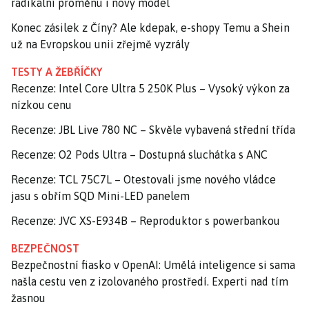
radikální proměnu i nový model
Konec zásilek z Číny? Ale kdepak, e-shopy Temu a Shein
už na Evropskou unii zřejmě vyzrály
TESTY A ŽEBŘÍČKY
Recenze: Intel Core Ultra 5 250K Plus – Vysoký výkon za
nízkou cenu
Recenze: JBL Live 780 NC – Skvěle vybavená střední třída
Recenze: O2 Pods Ultra – Dostupná sluchátka s ANC
Recenze: TCL 75C7L – Otestovali jsme nového vládce
jasu s obřím SQD Mini-LED panelem
Recenze: JVC XS-E934B – Reproduktor s powerbankou
BEZPEČNOST
Bezpečnostní fiasko v OpenAI: Umělá inteligence si sama
našla cestu ven z izolovaného prostředí. Experti nad tím
žasnou