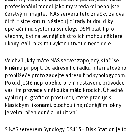
profesionální model jako my v redakci nebo jste
čerstvými majiteli NAS serveru této značky za dva
či tři tisíce korun. Následující rady budou díky
operačnímu systému Synology DSM platit pro
všechny, byť na levnějších strojích mohou některé
úkony kvůli nižšímu výkonu trvat o něco déle.
Ve chvíli, kdy máte NAS server zapojený, stačí se
k němu připojit. Do adresního řádku internetového
prohlížeče proto zadejte adresu find.synology.com.
Pokud ještě neproběhlo první nastavení, průvodce
vás jím provede v několika málo krocích. Úhledně
vyhlížející grafické prostředí, které pracuje s
klasickými ikonami, plochou i nejrůznějšími okny
je velmi přehledné a intuitivní.
S NAS serverem Synology DS415+ Disk Station je to