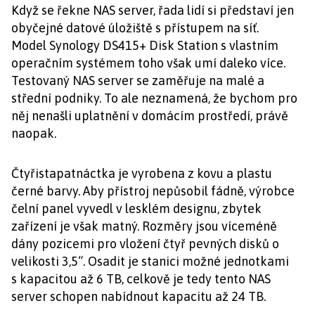
Když se řekne NAS server, řada lidí si představí jen
obyčejné datové úložiště s přístupem na síť.
Model Synology DS415+ Disk Station s vlastním
operačním systémem toho však umí daleko více.
Testovaný NAS server se zaměřuje na malé a
střední podniky. To ale neznamená, že bychom pro
něj nenašli uplatnění v domácím prostředí, právě
naopak.
Čtyřistapatnáctka je vyrobena z kovu a plastu
černé barvy. Aby přístroj nepůsobil fádně, výrobce
čelní panel vyvedl v lesklém designu, zbytek
zařízení je však matný. Rozměry jsou víceméně
dány pozicemi pro vložení čtyř pevných disků
o
velikosti 3,5“. Osadit je stanici možné jednotkami
s kapacitou až 6 TB, celkově je tedy tento NAS
server schopen nabídnout kapacitu až 24 TB.