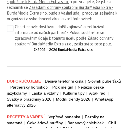
společnosti BurdaMedia Extra s.r.o.
a potvrzujete, že jste se
seznámili se
Zásadami ochrany soukromí BurdaMedia Extra -
BurdaMedia Extra s.r.o.
bude s Vašimi údaji pracovat zejména k
organizaci a vyhodnocení akce a zasílání novinek.
Chcete navíc dostávat i další zajímavé a exkluzivní
informace od našich partnerů? Pokud souhlasíte se
zpracováním údajů k tomuto účelu podle
Zásad ochrany
soukromí BurdaMedia Extra s.r.o.
, zaškrtněte toto pole.
© 2003—2026 BurdaMedia Extra s.r.o.
DOPORUČUJEME
Děsivá telefonní čísla
|
Slovník puberťáků
|
Partnerský horoskop
|
Pick me girl
|
Nejtěžší české
jazykolamy
|
Láska a vztahy
|
Kulturní tipy
|
Ajťák radí
|
Svátky a prázdniny 2026
|
Módní trendy 2026
|
WhatsApp
alternativy 2026
RECEPTY A VAŘENÍ
Vepřová panenka
|
Fazolky na
smetaně
|
Čokoládové muffiny
|
Banánový chlebíček
|
Chili