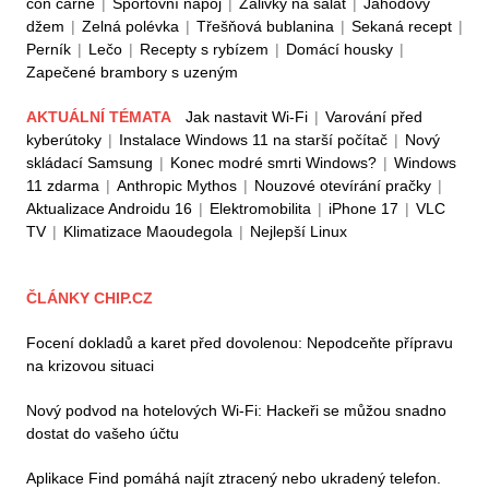
con carne
|
Sportovní nápoj
|
Zálivky na salát
|
Jahodový
džem
|
Zelná polévka
|
Třešňová bublanina
|
Sekaná recept
|
Perník
|
Lečo
|
Recepty s rybízem
|
Domácí housky
|
Zapečené brambory s uzeným
AKTUÁLNÍ TÉMATA
Jak nastavit Wi-Fi
|
Varování před
kyberútoky
|
Instalace Windows 11 na starší počítač
|
Nový
skládací Samsung
|
Konec modré smrti Windows?
|
Windows
11 zdarma
|
Anthropic Mythos
|
Nouzové otevírání pračky
|
Aktualizace Androidu 16
|
Elektromobilita
|
iPhone 17
|
VLC
TV
|
Klimatizace Maoudegola
|
Nejlepší Linux
ČLÁNKY CHIP.CZ
Focení dokladů a karet před dovolenou: Nepodceňte přípravu
na krizovou situaci
Nový podvod na hotelových Wi-Fi: Hackeři se můžou snadno
dostat do vašeho účtu
Aplikace Find pomáhá najít ztracený nebo ukradený telefon.