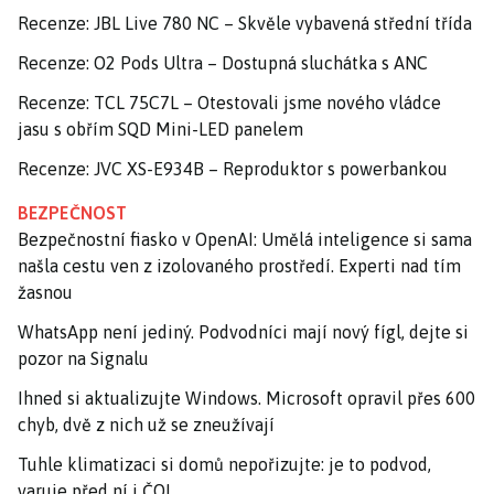
Recenze: JBL Live 780 NC – Skvěle vybavená střední třída
Recenze: O2 Pods Ultra – Dostupná sluchátka s ANC
Recenze: TCL 75C7L – Otestovali jsme nového vládce
jasu s obřím SQD Mini-LED panelem
Recenze: JVC XS-E934B – Reproduktor s powerbankou
BEZPEČNOST
Bezpečnostní fiasko v OpenAI: Umělá inteligence si sama
našla cestu ven z izolovaného prostředí. Experti nad tím
žasnou
WhatsApp není jediný. Podvodníci mají nový fígl, dejte si
pozor na Signalu
Ihned si aktualizujte Windows. Microsoft opravil přes 600
chyb, dvě z nich už se zneužívají
Tuhle klimatizaci si domů nepořizujte: je to podvod,
varuje před ní i ČOI