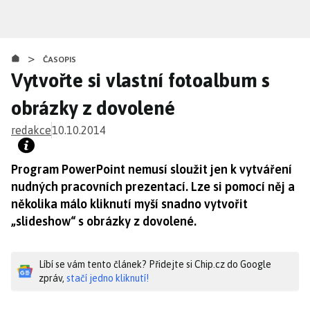
Přejít
k
hlavnímu
>
obsahu
ČASOPIS
Vytvořte si vlastní fotoalbum s
obrázky z dovolené
redakce
10.10.2014
Program PowerPoint nemusí sloužit jen k vytváření
nudných pracovních prezentací. Lze si pomocí něj a
několika málo kliknutí myší snadno vytvořit
„slideshow“ s obrázky z dovolené.
Líbí se vám tento článek? Přidejte si Chip.cz do Google
zpráv,
stačí jedno kliknutí!