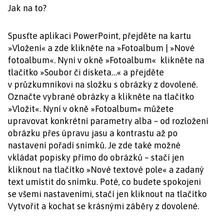
Jak na to?
Spusťte aplikaci PowerPoint, přejděte na kartu
»Vložení« a zde klikněte na »Fotoalbum | »Nové
fotoalbum«. Nyní v okně »Fotoalbum« klikněte na
tlačítko »Soubor či disketa…« a přejděte
v průzkumníkovi na složku s obrázky z dovolené.
Označte vybrané obrázky a klikněte na tlačítko
»Vložit«. Nyní v okně »Fotoalbum« můžete
upravovat konkrétní parametry alba – od rozložení
obrázku přes úpravu jasu a kontrastu až po
nastavení pořadí snímků. Je zde také možné
vkládat popisky přímo do obrázků – stačí jen
kliknout na tlačítko »Nové textové pole« a zadaný
text umístit do snímku. Poté, co budete spokojeni
se všemi nastaveními, stačí jen kliknout na tlačítko
Vytvořit a kochat se krásnými záběry z dovolené.