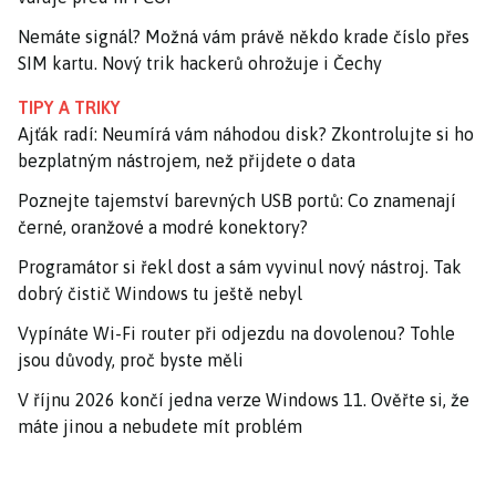
Nemáte signál? Možná vám právě někdo krade číslo přes
SIM kartu. Nový trik hackerů ohrožuje i Čechy
TIPY A TRIKY
Ajťák radí: Neumírá vám náhodou disk? Zkontrolujte si ho
bezplatným nástrojem, než přijdete o data
Poznejte tajemství barevných USB portů: Co znamenají
černé, oranžové a modré konektory?
Programátor si řekl dost a sám vyvinul nový nástroj. Tak
dobrý čistič Windows tu ještě nebyl
Vypínáte Wi-Fi router při odjezdu na dovolenou? Tohle
jsou důvody, proč byste měli
V říjnu 2026 končí jedna verze Windows 11. Ověřte si, že
máte jinou a nebudete mít problém