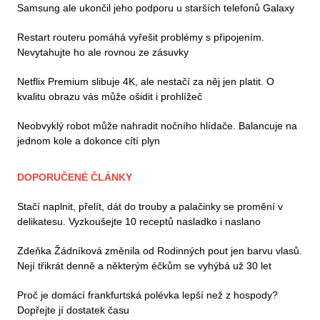
Samsung ale ukončil jeho podporu u starších telefonů Galaxy
Restart routeru pomáhá vyřešit problémy s připojením.
Nevytahujte ho ale rovnou ze zásuvky
Netflix Premium slibuje 4K, ale nestačí za něj jen platit. O
kvalitu obrazu vás může ošidit i prohlížeč
Neobvyklý robot může nahradit nočního hlídače. Balancuje na
jednom kole a dokonce cítí plyn
DOPORUČENÉ ČLÁNKY
Stačí naplnit, přelít, dát do trouby a palačinky se promění v
delikatesu. Vyzkoušejte 10 receptů nasladko i naslano
Zdeňka Žádníková změnila od Rodinných pout jen barvu vlasů.
Nejí třikrát denně a některým éčkům se vyhýbá už 30 let
Proč je domácí frankfurtská polévka lepší než z hospody?
Dopřejte jí dostatek času