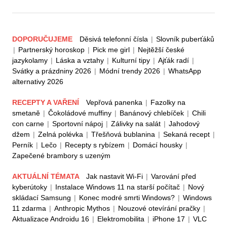
DOPORUČUJEME
Děsivá telefonní čísla
|
Slovník puberťáků
|
Partnerský horoskop
|
Pick me girl
|
Nejtěžší české
jazykolamy
|
Láska a vztahy
|
Kulturní tipy
|
Ajťák radí
|
Svátky a prázdniny 2026
|
Módní trendy 2026
|
WhatsApp
alternativy 2026
RECEPTY A VAŘENÍ
Vepřová panenka
|
Fazolky na
smetaně
|
Čokoládové muffiny
|
Banánový chlebíček
|
Chili
con carne
|
Sportovní nápoj
|
Zálivky na salát
|
Jahodový
džem
|
Zelná polévka
|
Třešňová bublanina
|
Sekaná recept
|
Perník
|
Lečo
|
Recepty s rybízem
|
Domácí housky
|
Zapečené brambory s uzeným
AKTUÁLNÍ TÉMATA
Jak nastavit Wi-Fi
|
Varování před
kyberútoky
|
Instalace Windows 11 na starší počítač
|
Nový
skládací Samsung
|
Konec modré smrti Windows?
|
Windows
11 zdarma
|
Anthropic Mythos
|
Nouzové otevírání pračky
|
Aktualizace Androidu 16
|
Elektromobilita
|
iPhone 17
|
VLC