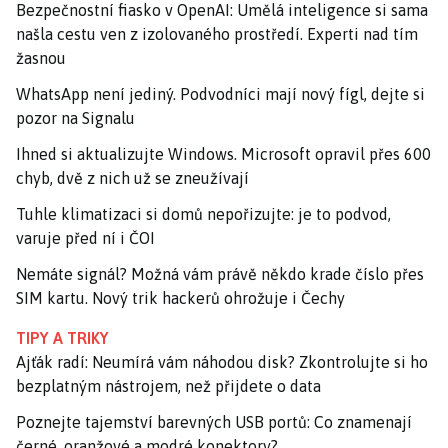
Bezpečnostní fiasko v OpenAI: Umělá inteligence si sama
našla cestu ven z izolovaného prostředí. Experti nad tím
žasnou
WhatsApp není jediný. Podvodníci mají nový fígl, dejte si
pozor na Signalu
Ihned si aktualizujte Windows. Microsoft opravil přes 600
chyb, dvě z nich už se zneužívají
Tuhle klimatizaci si domů nepořizujte: je to podvod,
varuje před ní i ČOI
Nemáte signál? Možná vám právě někdo krade číslo přes
SIM kartu. Nový trik hackerů ohrožuje i Čechy
TIPY A TRIKY
Ajťák radí: Neumírá vám náhodou disk? Zkontrolujte si ho
bezplatným nástrojem, než přijdete o data
Poznejte tajemství barevných USB portů: Co znamenají
černé, oranžové a modré konektory?