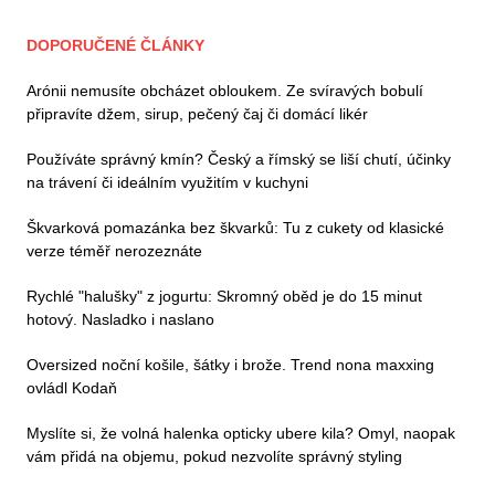
DOPORUČENÉ ČLÁNKY
Arónii nemusíte obcházet obloukem. Ze svíravých bobulí
připravíte džem, sirup, pečený čaj či domácí likér
Používáte správný kmín? Český a římský se liší chutí, účinky
na trávení či ideálním využitím v kuchyni
Škvarková pomazánka bez škvarků: Tu z cukety od klasické
verze téměř nerozeznáte
Rychlé "halušky" z jogurtu: Skromný oběd je do 15 minut
hotový. Nasladko i naslano
Oversized noční košile, šátky i brože. Trend nona maxxing
ovládl Kodaň
Myslíte si, že volná halenka opticky ubere kila? Omyl, naopak
vám přidá na objemu, pokud nezvolíte správný styling