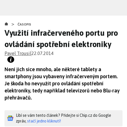
Přejít
k
hlavnímu
>
obsahu
ČASOPIS
Využití infračerveného portu pro
ovládání spotřební elektroniky
Pavel Trousil
22.07.2014
Není jich sice mnoho, ale některé tablety a
smartphony jsou vybaveny infračerveným portem.
Je škoda ho nevyužít pro ovládání spotřební
elektroniky, tedy například televizorů nebo Blu-ray
přehrávačů.
Líbí se vám tento článek? Přidejte si Chip.cz do Google
zpráv,
stačí jedno kliknutí!