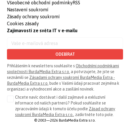
Všeobecné obchodní podmínky
RSS
Nastavení soukromí
Zásady ochrany soukromí
Cookies zásady
Zajímavosti ze světa IT v e-mailu
ODEBÍRAT
Přihlášením k newsletteru souhlasíte s
Obchodními podmínkami
společnosti BurdaMedia Extra s.r.o.
a potvrzujete, že jste se
seznámili se
Zásadami ochrany soukromí BurdaMedia Extra -
BurdaMedia Extra s.r.o.
bude s Vašimi údaji pracovat zejména k
organizaci a vyhodnocení akce a zasílání novinek.
Chcete navíc dostávat i další zajímavé a exkluzivní
informace od našich partnerů? Pokud souhlasíte se
zpracováním údajů k tomuto účelu podle
Zásad ochrany
soukromí BurdaMedia Extra s.r.o.
, zaškrtněte toto pole.
© 2003—2026 BurdaMedia Extra s.r.o.