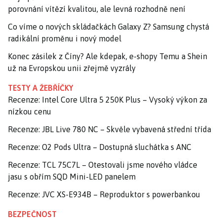
porovnání vítězí kvalitou, ale levná rozhodně není
Co víme o nových skládačkách Galaxy Z? Samsung chystá
radikální proměnu i nový model
Konec zásilek z Číny? Ale kdepak, e-shopy Temu a Shein
už na Evropskou unii zřejmě vyzrály
TESTY A ŽEBŘÍČKY
Recenze: Intel Core Ultra 5 250K Plus – Vysoký výkon za
nízkou cenu
Recenze: JBL Live 780 NC – Skvěle vybavená střední třída
Recenze: O2 Pods Ultra – Dostupná sluchátka s ANC
Recenze: TCL 75C7L – Otestovali jsme nového vládce
jasu s obřím SQD Mini-LED panelem
Recenze: JVC XS-E934B – Reproduktor s powerbankou
BEZPEČNOST