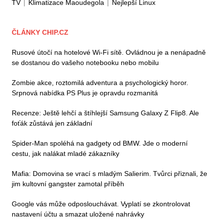
TV
|
Klimatizace Maoudegola
|
Nejlepší Linux
ČLÁNKY CHIP.CZ
Rusové útočí na hotelové Wi-Fi sítě. Ovládnou je a nenápadně
se dostanou do vašeho notebooku nebo mobilu
Zombie akce, roztomilá adventura a psychologický horor.
Srpnová nabídka PS Plus je opravdu rozmanitá
Recenze: Ještě lehčí a štíhlejší Samsung Galaxy Z Flip8. Ale
foťák zůstává jen základní
Spider-Man spoléhá na gadgety od BMW. Jde o moderní
cestu, jak nalákat mladé zákazníky
Mafia: Domovina se vrací s mladým Salierim. Tvůrci přiznali, že
jim kultovní gangster zamotal příběh
Google vás může odposlouchávat. Vyplatí se zkontrolovat
nastavení účtu a smazat uložené nahrávky