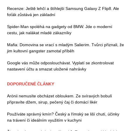
Recenze: Ještě lehčí a štíhlejší Samsung Galaxy Z Flip8. Ale
foťák zůstává jen základní
Spider-Man spoléhá na gadgety od BMW. Jde o moderní
cestu, jak nalákat mladé zákazníky
Mafia: Domovina se vrací s mladým Salierim. Tvůrci přiznali, že
jim kultovní gangster zamotal příběh
Google vás může odposlouchávat. Vyplatí se zkontrolovat
nastavení účtu a smazat uložené nahrávky
DOPORUČENÉ ČLÁNKY
Arónii nemusíte obcházet obloukem. Ze svíravých bobulí
připravíte džem, sirup, pečený čaj či domácí likér
Používáte správný kmín? Český a římský se liší chutí, účinky
na trávení či ideálním využitím v kuchyni