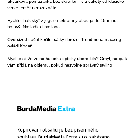
Škvarková pomazánka bez škvarků: Tu z cukety od klasické
verze téměř nerozeznáte
Rychlé "halušky" z jogurtu: Skromný oběd je do 15 minut
hotový. Nasladko i naslano
Oversized noční košile, šátky i brože. Trend nona maxxing
ovládl Kodaň
Myslíte si, že volná halenka opticky ubere kila? Omyl, naopak
vám přidá na objemu, pokud nezvolíte správný styling
Kopírování obsahu je bez písemného
souhlasu BurdaMedia Extra s.r.o. zakázano