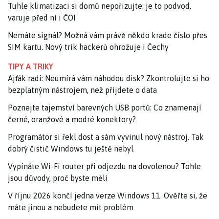
Tuhle klimatizaci si domů nepořizujte: je to podvod,
varuje před ní i ČOI
Nemáte signál? Možná vám právě někdo krade číslo přes
SIM kartu. Nový trik hackerů ohrožuje i Čechy
TIPY A TRIKY
Ajťák radí: Neumírá vám náhodou disk? Zkontrolujte si ho
bezplatným nástrojem, než přijdete o data
Poznejte tajemství barevných USB portů: Co znamenají
černé, oranžové a modré konektory?
Programátor si řekl dost a sám vyvinul nový nástroj. Tak
dobrý čistič Windows tu ještě nebyl
Vypínáte Wi-Fi router při odjezdu na dovolenou? Tohle
jsou důvody, proč byste měli
V říjnu 2026 končí jedna verze Windows 11. Ověřte si, že
máte jinou a nebudete mít problém