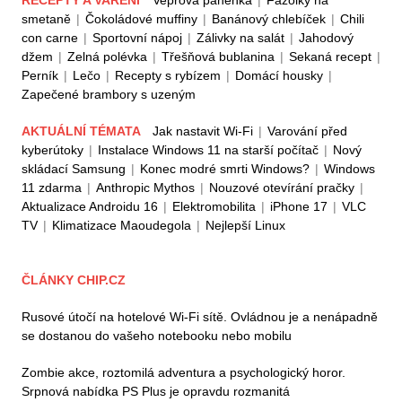
RECEPTY A VAŘENÍ
Vepřová panenka
|
Fazolky na
smetaně
|
Čokoládové muffiny
|
Banánový chlebíček
|
Chili
con carne
|
Sportovní nápoj
|
Zálivky na salát
|
Jahodový
džem
|
Zelná polévka
|
Třešňová bublanina
|
Sekaná recept
|
Perník
|
Lečo
|
Recepty s rybízem
|
Domácí housky
|
Zapečené brambory s uzeným
AKTUÁLNÍ TÉMATA
Jak nastavit Wi-Fi
|
Varování před
kyberútoky
|
Instalace Windows 11 na starší počítač
|
Nový
skládací Samsung
|
Konec modré smrti Windows?
|
Windows
11 zdarma
|
Anthropic Mythos
|
Nouzové otevírání pračky
|
Aktualizace Androidu 16
|
Elektromobilita
|
iPhone 17
|
VLC
TV
|
Klimatizace Maoudegola
|
Nejlepší Linux
ČLÁNKY CHIP.CZ
Rusové útočí na hotelové Wi-Fi sítě. Ovládnou je a nenápadně
se dostanou do vašeho notebooku nebo mobilu
Zombie akce, roztomilá adventura a psychologický horor.
Srpnová nabídka PS Plus je opravdu rozmanitá