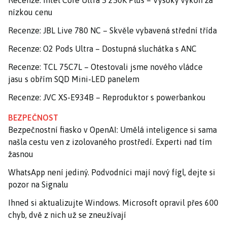
Recenze: Intel Core Ultra 5 250K Plus – Vysoký výkon za
nízkou cenu
Recenze: JBL Live 780 NC – Skvěle vybavená střední třída
Recenze: O2 Pods Ultra – Dostupná sluchátka s ANC
Recenze: TCL 75C7L – Otestovali jsme nového vládce
jasu s obřím SQD Mini-LED panelem
Recenze: JVC XS-E934B – Reproduktor s powerbankou
BEZPEČNOST
Bezpečnostní fiasko v OpenAI: Umělá inteligence si sama
našla cestu ven z izolovaného prostředí. Experti nad tím
žasnou
WhatsApp není jediný. Podvodníci mají nový fígl, dejte si
pozor na Signalu
Ihned si aktualizujte Windows. Microsoft opravil přes 600
chyb, dvě z nich už se zneužívají