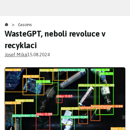
Přejít
k
hlavnímu
>
obsahu
ČASOPIS
WasteGPT, neboli revoluce v
recyklaci
Josef Mika
15.08.2024