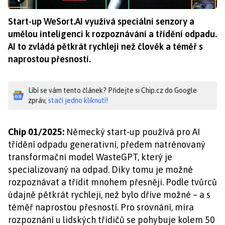
Start-up WeSort.AI využívá speciální senzory a
umělou inteligenci k rozpoznávání a třídění odpadu.
AI to zvládá pětkrát rychleji než člověk a téměř s
naprostou přesností.
Líbí se vám tento článek? Přidejte si Chip.cz do Google
zpráv,
stačí jedno kliknutí!
Chip 01/2025:
Německý start-up používá pro AI
třídění odpadu generativní, předem natrénovaný
transformační model WasteGPT, který je
specializovaný na odpad. Díky tomu je možné
rozpoznávat a třídit mnohem přesněji. Podle tvůrců
údajně pětkrát rychleji, než bylo dříve možné – a s
téměř naprostou přesností. Pro srovnání, míra
rozpoznání u lidských třídičů se pohybuje kolem 50