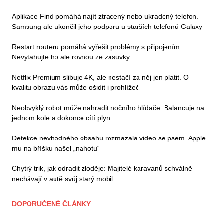
Aplikace Find pomáhá najít ztracený nebo ukradený telefon.
Samsung ale ukončil jeho podporu u starších telefonů Galaxy
Restart routeru pomáhá vyřešit problémy s připojením.
Nevytahujte ho ale rovnou ze zásuvky
Netflix Premium slibuje 4K, ale nestačí za něj jen platit. O
kvalitu obrazu vás může ošidit i prohlížeč
Neobvyklý robot může nahradit nočního hlídače. Balancuje na
jednom kole a dokonce cítí plyn
Detekce nevhodného obsahu rozmazala video se psem. Apple
mu na bříšku našel „nahotu“
Chytrý trik, jak odradit zloděje: Majitelé karavanů schválně
nechávají v autě svůj starý mobil
DOPORUČENÉ ČLÁNKY