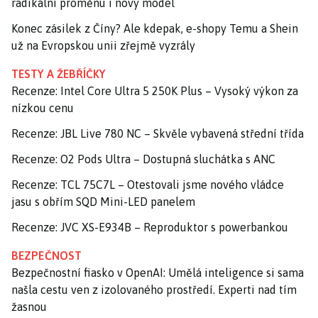
radikální proměnu i nový model
Konec zásilek z Číny? Ale kdepak, e-shopy Temu a Shein
už na Evropskou unii zřejmě vyzrály
TESTY A ŽEBŘÍČKY
Recenze: Intel Core Ultra 5 250K Plus – Vysoký výkon za
nízkou cenu
Recenze: JBL Live 780 NC – Skvěle vybavená střední třída
Recenze: O2 Pods Ultra – Dostupná sluchátka s ANC
Recenze: TCL 75C7L – Otestovali jsme nového vládce
jasu s obřím SQD Mini-LED panelem
Recenze: JVC XS-E934B – Reproduktor s powerbankou
BEZPEČNOST
Bezpečnostní fiasko v OpenAI: Umělá inteligence si sama
našla cestu ven z izolovaného prostředí. Experti nad tím
žasnou