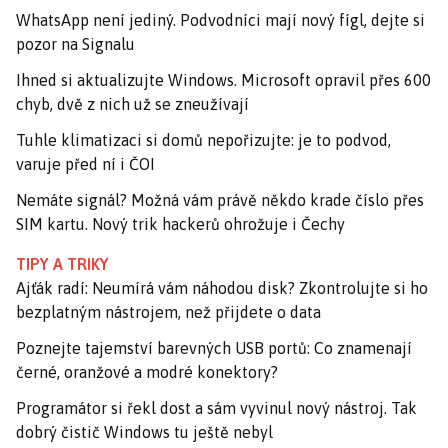
WhatsApp není jediný. Podvodníci mají nový fígl, dejte si
pozor na Signalu
Ihned si aktualizujte Windows. Microsoft opravil přes 600
chyb, dvě z nich už se zneužívají
Tuhle klimatizaci si domů nepořizujte: je to podvod,
varuje před ní i ČOI
Nemáte signál? Možná vám právě někdo krade číslo přes
SIM kartu. Nový trik hackerů ohrožuje i Čechy
TIPY A TRIKY
Ajťák radí: Neumírá vám náhodou disk? Zkontrolujte si ho
bezplatným nástrojem, než přijdete o data
Poznejte tajemství barevných USB portů: Co znamenají
černé, oranžové a modré konektory?
Programátor si řekl dost a sám vyvinul nový nástroj. Tak
dobrý čistič Windows tu ještě nebyl