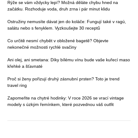
Rýže se vám vždycky lepí? Možná děláte chybu hned na
začátku. Rozhoduje voda, druh zrna i pár minut klidu
Ostružiny nemusíte dávat jen do koláče: Fungují také v ragú,
salátu nebo s fenyklem. Vyzkoušejte 30 receptů
Co určitě nesmí chybět v obložené bagetě? Objevte
nekonečné možnosti rychlé svačiny
Ani olej, ani smetana: Díky bílému vínu bude vaše kuřecí maso
křehké a šťavnaté
Proč si ženy pořizují druhý zásnubní prsten? Toto je trend
travel ring
Zapomeňte na chytré hodinky: V roce 2026 se vrací vintage
modely s úzkým řemínkem, které pozvednou váš outfit