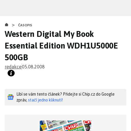
Přejít
k
hlavnímu
>
obsahu
ČASOPIS
Western Digital My Book
Essential Edition WDH1U5000E
500GB
redakce
05.08.2008
Líbí se vám tento článek? Přidejte si Chip.cz do Google
zpráv,
stačí jedno kliknutí!