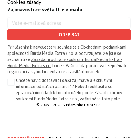
Cookies zásady
Zajímavosti ze světa IT v e-mailu
ODEBÍRAT
Přihlášením k newsletteru souhlasíte s
Obchodními podmínkami
společnosti BurdaMedia Extra s.r.o.
a potvrzujete, že jste se
seznámili se
Zásadami ochrany soukromí BurdaMedia Extra -
BurdaMedia Extra s.r.o.
bude s Vašimi údaji pracovat zejména k
organizaci a vyhodnocení akce a zasílání novinek.
Chcete navíc dostávat i další zajímavé a exkluzivní
informace od našich partnerů? Pokud souhlasíte se
zpracováním údajů k tomuto účelu podle
Zásad ochrany
soukromí BurdaMedia Extra s.r.o.
, zaškrtněte toto pole.
© 2003—2026 BurdaMedia Extra s.r.o.