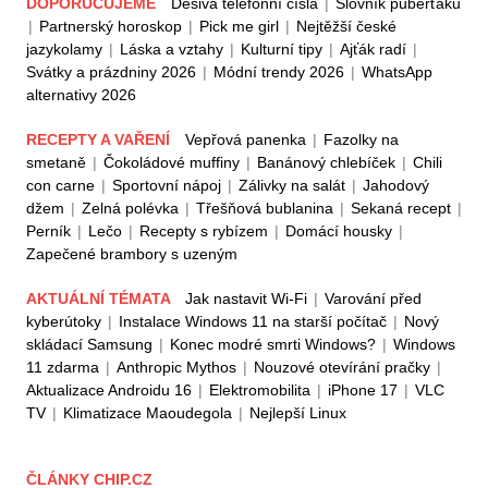
DOPORUČUJEME
Děsivá telefonní čísla
|
Slovník puberťáků
|
Partnerský horoskop
|
Pick me girl
|
Nejtěžší české
jazykolamy
|
Láska a vztahy
|
Kulturní tipy
|
Ajťák radí
|
Svátky a prázdniny 2026
|
Módní trendy 2026
|
WhatsApp
alternativy 2026
RECEPTY A VAŘENÍ
Vepřová panenka
|
Fazolky na
smetaně
|
Čokoládové muffiny
|
Banánový chlebíček
|
Chili
con carne
|
Sportovní nápoj
|
Zálivky na salát
|
Jahodový
džem
|
Zelná polévka
|
Třešňová bublanina
|
Sekaná recept
|
Perník
|
Lečo
|
Recepty s rybízem
|
Domácí housky
|
Zapečené brambory s uzeným
AKTUÁLNÍ TÉMATA
Jak nastavit Wi-Fi
|
Varování před
kyberútoky
|
Instalace Windows 11 na starší počítač
|
Nový
skládací Samsung
|
Konec modré smrti Windows?
|
Windows
11 zdarma
|
Anthropic Mythos
|
Nouzové otevírání pračky
|
Aktualizace Androidu 16
|
Elektromobilita
|
iPhone 17
|
VLC
TV
|
Klimatizace Maoudegola
|
Nejlepší Linux
ČLÁNKY CHIP.CZ