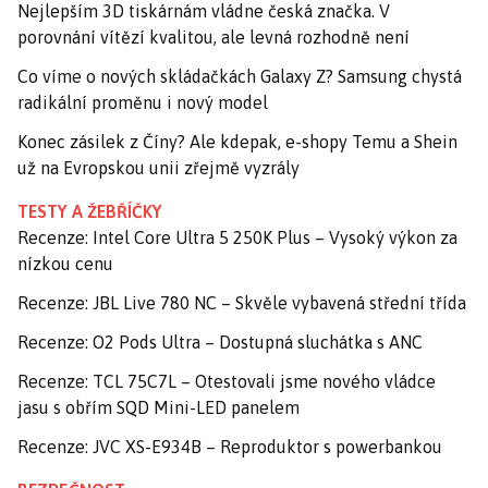
Nejlepším 3D tiskárnám vládne česká značka. V
porovnání vítězí kvalitou, ale levná rozhodně není
Co víme o nových skládačkách Galaxy Z? Samsung chystá
radikální proměnu i nový model
Konec zásilek z Číny? Ale kdepak, e-shopy Temu a Shein
už na Evropskou unii zřejmě vyzrály
TESTY A ŽEBŘÍČKY
Recenze: Intel Core Ultra 5 250K Plus – Vysoký výkon za
nízkou cenu
Recenze: JBL Live 780 NC – Skvěle vybavená střední třída
Recenze: O2 Pods Ultra – Dostupná sluchátka s ANC
Recenze: TCL 75C7L – Otestovali jsme nového vládce
jasu s obřím SQD Mini-LED panelem
Recenze: JVC XS-E934B – Reproduktor s powerbankou