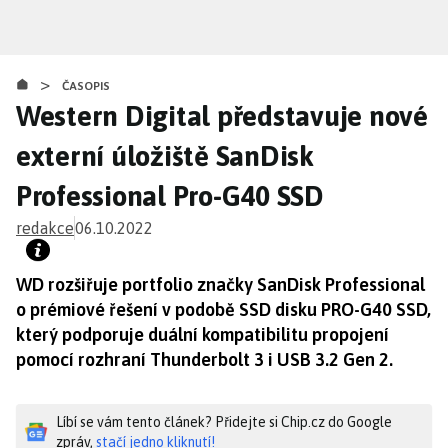
Přejít
k
hlavnímu
>
obsahu
ČASOPIS
Western Digital představuje nové
externí úložiště SanDisk
Professional Pro-G40 SSD
redakce
06.10.2022
WD rozšiřuje portfolio značky SanDisk Professional
o prémiové řešení v podobě SSD disku PRO-G40 SSD,
který podporuje duální kompatibilitu propojení
pomocí rozhraní Thunderbolt 3 i USB 3.2 Gen 2.
Líbí se vám tento článek? Přidejte si Chip.cz do Google
zpráv,
stačí jedno kliknutí!