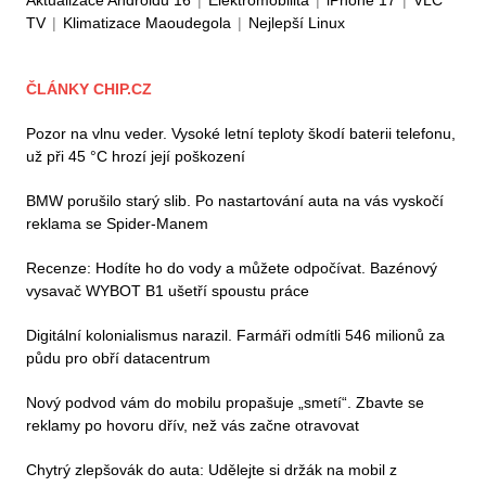
Aktualizace Androidu 16
|
Elektromobilita
|
iPhone 17
|
VLC
TV
|
Klimatizace Maoudegola
|
Nejlepší Linux
ČLÁNKY CHIP.CZ
Pozor na vlnu veder. Vysoké letní teploty škodí baterii telefonu,
už při 45 °C hrozí její poškození
BMW porušilo starý slib. Po nastartování auta na vás vyskočí
reklama se Spider-Manem
Recenze: Hodíte ho do vody a můžete odpočívat. Bazénový
vysavač WYBOT B1 ušetří spoustu práce
Digitální kolonialismus narazil. Farmáři odmítli 546 milionů za
půdu pro obří datacentrum
Nový podvod vám do mobilu propašuje „smetí“. Zbavte se
reklamy po hovoru dřív, než vás začne otravovat
Chytrý zlepšovák do auta: Udělejte si držák na mobil z