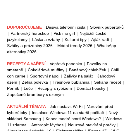
DOPORUČUJEME
Děsivá telefonní čísla
|
Slovník puberťáků
|
Partnerský horoskop
|
Pick me girl
|
Nejtěžší české
jazykolamy
|
Láska a vztahy
|
Kulturní tipy
|
Ajťák radí
|
Svátky a prázdniny 2026
|
Módní trendy 2026
|
WhatsApp
alternativy 2026
RECEPTY A VAŘENÍ
Vepřová panenka
|
Fazolky na
smetaně
|
Čokoládové muffiny
|
Banánový chlebíček
|
Chili
con carne
|
Sportovní nápoj
|
Zálivky na salát
|
Jahodový
džem
|
Zelná polévka
|
Třešňová bublanina
|
Sekaná recept
|
Perník
|
Lečo
|
Recepty s rybízem
|
Domácí housky
|
Zapečené brambory s uzeným
AKTUÁLNÍ TÉMATA
Jak nastavit Wi-Fi
|
Varování před
kyberútoky
|
Instalace Windows 11 na starší počítač
|
Nový
skládací Samsung
|
Konec modré smrti Windows?
|
Windows
11 zdarma
|
Anthropic Mythos
|
Nouzové otevírání pračky
|