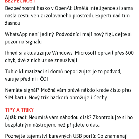
BEZPEČNOST
Bezpečnostní fiasko v OpenAI: Umělá inteligence si sama
našla cestu ven z izolovaného prostředí. Experti nad tím
žasnou
WhatsApp není jediný. Podvodníci mají nový fígl, dejte si
pozor na Signalu
Ihned si aktualizujte Windows. Microsoft opravil přes 600
chyb, dvě z nich už se zneužívají
Tuhle klimatizaci si domů nepořizujte: je to podvod,
varuje před ní i ČOI
Nemáte signál? Možná vám právě někdo krade číslo přes
SIM kartu. Nový trik hackerů ohrožuje i Čechy
TIPY A TRIKY
Ajťák radí: Neumírá vám náhodou disk? Zkontrolujte si ho
bezplatným nástrojem, než přijdete o data
Poznejte tajemství barevných USB portů: Co znamenají