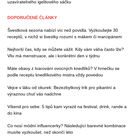
uzavíratelného igelitového sáčku
DOPORUČENÉ ČLÁNKY
Švestková sezona nabízí víc než povidla. Vyzkoušejte 30
receptů, v nichž si švestky rozumí s mákem či marcipánem
Nejhorší čas, kdy se můžete vážit. Kdy vám váha často lže?
Vliv má menstruace, ale i konkrétní den v týdnu
Máte obavy z tvarování ovocných knedlíků? V hrnečku se
podle receptu knedlíkového mistra vždy povedou
Vejce v láku od okurek: Bezezbytkový trik pro pikantní a
výraznou chuť vás nadchne
Víkend pro sebe: 5 tipů kam vyrazit na festival, drink, rande a
do kina
Co nosí módní influencerky? Následující barevné kombinace
musíte vyzkoušet, než skončí léto