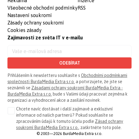
Reklama
Inzerce
Všeobecné obchodní podmínky
RSS
Nastavení soukromí
Zásady ochrany soukromí
Cookies zásady
Zajímavosti ze světa IT v e-mailu
ODEBÍRAT
Přihlášením k newsletteru souhlasíte s
Obchodními podmínkami
společnosti BurdaMedia Extra s.r.o.
a potvrzujete, že jste se
seznámili se
Zásadami ochrany soukromí BurdaMedia Extra -
BurdaMedia Extra s.r.o.
bude s Vašimi údaji pracovat zejména k
organizaci a vyhodnocení akce a zasílání novinek.
Chcete navíc dostávat i další zajímavé a exkluzivní
informace od našich partnerů? Pokud souhlasíte se
zpracováním údajů k tomuto účelu podle
Zásad ochrany
soukromí BurdaMedia Extra s.r.o.
, zaškrtněte toto pole.
© 2003—2026 BurdaMedia Extra s.r.o.