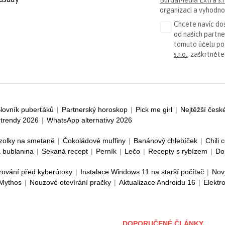
organizaci a vyhodnoc
Chcete navíc dos
od našich partn
tomuto účelu p
s.r.o.
, zaškrtněte
lovník puberťáků
|
Partnerský horoskop
|
Pick me girl
|
Nejtěžší česk
trendy 2026
|
WhatsApp alternativy 2026
zolky na smetaně
|
Čokoládové muffiny
|
Banánový chlebíček
|
Chili 
 bublanina
|
Sekaná recept
|
Perník
|
Lečo
|
Recepty s rybízem
|
Do
rování před kyberútoky
|
Instalace Windows 11 na starší počítač
|
Nov
 Mythos
|
Nouzové otevírání pračky
|
Aktualizace Androidu 16
|
Elektr
DOPORUČENÉ ČLÁNKY