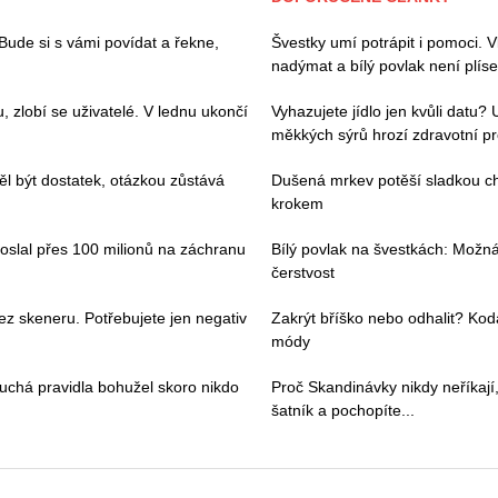
. Bude si s vámi povídat a řekne,
Švestky umí potrápit i pomoci. V
nadýmat a bílý povlak není plíse
zlobí se uživatelé. V lednu ukončí
Vyhazujete jídlo jen kvůli datu?
měkkých sýrů hrozí zdravotní p
l být dostatek, otázkou zůstává
Dušená mrkev potěší sladkou chu
krokem
poslal přes 100 milionů na záchranu
Bílý povlak na švestkách: Možn
čerstvost
ez skeneru. Potřebujete jen negativ
Zakrýt bříško nebo odhalit? Kod
módy
duchá pravidla bohužel skoro nikdo
Proč Skandinávky nikdy neříkají,
šatník a pochopíte...