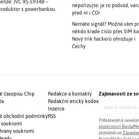
enze: JVC XS-E934B –
nepořizujte: je to podvod, var
roduktor s powerbankou
před ní i ČOI
Nemáte signál? Možná vám p
někdo krade číslo přes SIM ka
Nový trik hackerů ohrožuje i
Čechy
é časopisu Chip
Redakce a kontakty
Zajímavosti ze sv
ta
Redakční etický kodex
Inzerce
é obchodní podmínky
RSS
Přihlášením k newsle
 soukromí
společnosti BurdaMed
hrany soukromí
seznámili se
Zásadam
ásady
BurdaMedia Extra s.r