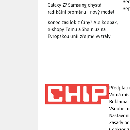
Rec
Galaxy Z? Samsung chystá
Rep
radikální proměnu i nový model
Konec zásilek z Číny? Ale kdepak,
e-shopy Temu a Shein už na
Evropskou unii zřejmě vyzrály
Předplatn
Volná mís
Reklama
Všeobecn
Nastavení
Zásady oc
Cookies z