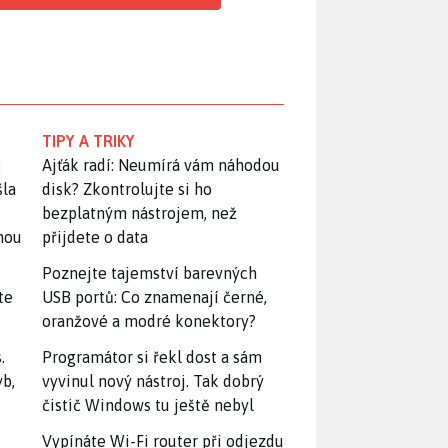
TIPY A TRIKY
:
Ajťák radí: Neumírá vám náhodou
šla
disk? Zkontrolujte si ho
bezplatným nástrojem, než
snou
přijdete o data
Poznejte tajemství barevných
te
USB portů: Co znamenají černé,
oranžové a modré konektory?
.
Programátor si řekl dost a sám
yb,
vyvinul nový nástroj. Tak dobrý
čistič Windows tu ještě nebyl
Vypínáte Wi-Fi router při odjezdu