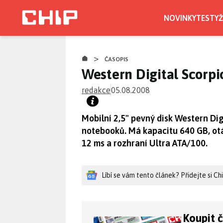
Přejít
k
NOVINKY
TESTY
Ž
hlavnímu
obsahu
>
ČASOPIS
Western Digital Scor
redakce
05.08.2008
Mobilní 2,5" pevný disk Western Dig
notebooků. Má kapacitu 640 GB, otá
12 ms a rozhraní Ultra ATA/100.
Líbí se vám tento článek? Přidejte si C
Koupit 