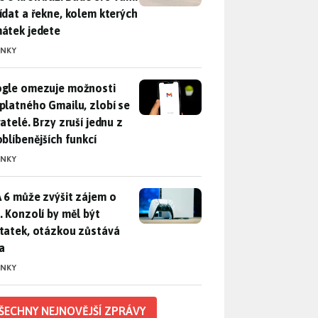
ídat a řekne, kolem kterých
átek jedete
INKY
gle omezuje možnosti bezplatného Gmailu, zlobí se uživatelé. 
gle omezuje možnosti
platného Gmailu, zlobí se
atelé. Brzy zruší jednu z
oblíbenějších funkcí
INKY
 6 může zvýšit zájem o PS5. Konzolí by měl být dostatek, otáz
 6 může zvýšit zájem o
. Konzolí by měl být
tatek, otázkou zůstává
a
INKY
ŠECHNY NEJNOVĚJŠÍ ZPRÁVY