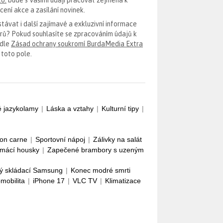
ení akce a zasílání novinek.
távat i další zajímavé a exkluzivní informace
erů? Pokud souhlasíte se zpracováním údajů k
odle
Zásad ochrany soukromí BurdaMedia Extra
 toto pole.
é jazykolamy
|
Láska a vztahy
|
Kulturní tipy
|
con carne
|
Sportovní nápoj
|
Zálivky na salát
mácí housky
|
Zapečené brambory s uzeným
ý skládací Samsung
|
Konec modré smrti
omobilita
|
iPhone 17
|
VLC TV
|
Klimatizace