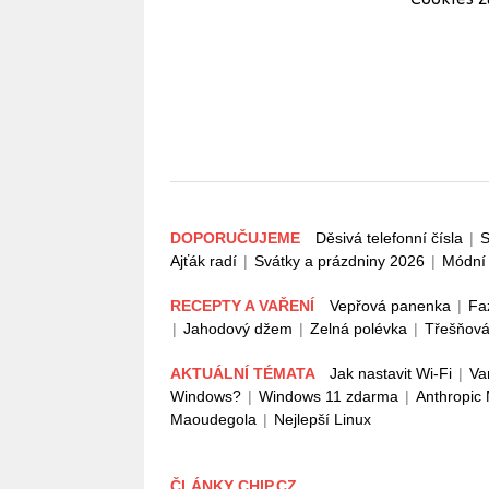
DOPORUČUJEME
Děsivá telefonní čísla
|
S
Ajťák radí
|
Svátky a prázdniny 2026
|
Módní 
RECEPTY A VAŘENÍ
Vepřová panenka
|
Fa
|
Jahodový džem
|
Zelná polévka
|
Třešňová
AKTUÁLNÍ TÉMATA
Jak nastavit Wi-Fi
|
Va
Windows?
|
Windows 11 zdarma
|
Anthropic
Maoudegola
|
Nejlepší Linux
ČLÁNKY CHIP.CZ