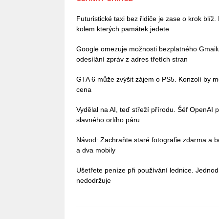
Futuristické taxi bez řidiče je zase o krok blíž
kolem kterých památek jedete
Google omezuje možnosti bezplatného Gmailu, 
odesílání zpráv z adres třetích stran
GTA 6 může zvýšit zájem o PS5. Konzolí by mě
cena
Vydělal na AI, teď střeží přírodu. Šéf OpenAI 
slavného orlího páru
Návod: Zachraňte staré fotografie zdarma a b
a dva mobily
Ušetřete peníze při používání lednice. Jedno
nedodržuje