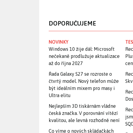
DOPORUČUJEME
NOVINKY
TES
Windows 10 žije dál: Microsoft
Rec
nečekaně prodlužuje aktualizace
Plu
až do října 2027
ce
Řada Galaxy S27 se rozroste o
Rec
čtvrtý model. Nový telefon může
Skv
být ideálním mixem pro masy i
Rec
Ultra elitu
Dos
Nejlepším 3D tiskárnám vládne
Rec
česká značka. V porovnání vítězí
jsm
kvalitou, ale levná rozhodně není
SQD
Co víme o nových skládačkách