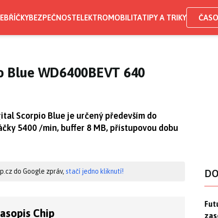
EBŘÍČKY
BEZPEČNOST
ELEKTROMOBILITA
TIPY A TRIKY
ČASO
pio Blue WD6400BEVT 640
ital Scorpio Blue je určený především do
čky 5400 /min, buffer 8 MB, přístupovou dobu
hip.cz do Google zpráv,
stačí jedno kliknutí!
DO
Futu
Futu
časopis Chip
zase