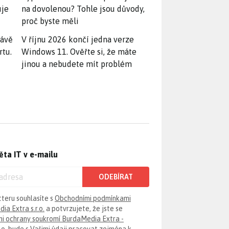
uje
na dovolenou? Tohle jsou důvody,
proč byste měli
rávě
V říjnu 2026 končí jedna verze
rtu.
Windows 11. Ověřte si, že máte
jinou a nebudete mít problém
ěta IT v e-mailu
ODEBÍRAT
tteru souhlasíte s
Obchodními podmínkami
ia Extra s.r.o.
a potvrzujete, že jste se
i ochrany soukromí BurdaMedia Extra -
.o.
bude s Vašimi údaji pracovat zejména k