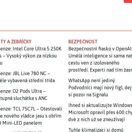
TY A ŽEBŘÍČKY
BEZPEČNOST
enze: Intel Core Ultra 5 250K
Bezpečnostní fiasko v OpenAI
s – Vysoký výkon za nízkou
Umělá inteligence si sama na
nu
cestu ven z izolovaného
prostředí. Experti nad tím ža
enze: JBL Live 780 NC –
ěle vybavená střední třída
WhatsApp není jediný.
Podvodníci mají nový fígl, dej
enze: O2 Pods Ultra –
si pozor na Signalu
tupná sluchátka s ANC
Ihned si aktualizujte Windows
enze: TCL 75C7L – Otestovali
Microsoft opravil přes 600 ch
e nového vládce jasu s obřím
dvě z nich už se zneužívají
 Mini-LED panelem
Tuhle klimatizaci si domů