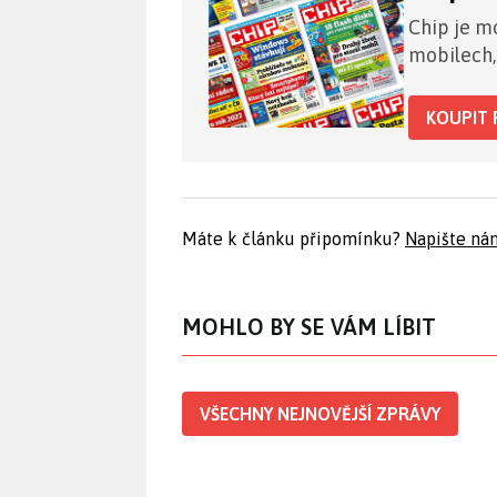
Chip je mo
mobilech,
KOUPIT 
Máte k článku připomínku?
Napište ná
MOHLO BY SE VÁM LÍBIT
VŠECHNY NEJNOVĚJŠÍ ZPRÁVY