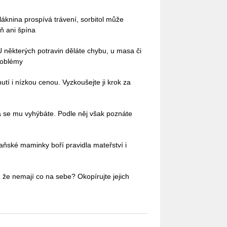
láknina prospívá trávení, sorbitol může
ň ani špína
 U některých potravin děláte chybu, u masa či
roblémy
tí i nízkou cenou. Vyzkoušejte ji krok za
á se mu vyhýbáte. Podle něj však poznáte
aňské maminky boří pravidla mateřství i
 že nemají co na sebe? Okopírujte jejich