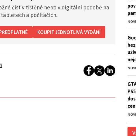
pov
žné číst v tištěné nebo v digitální podobě na
pam
 tabletech a počítačích.
NOV
PŘEDPLATNÉ
KOUPIT JEDNOTLIVÁ VYDÁNÍ
Goo
Goo
bez
uživ
nej
m
NOV
GTA
GTA
PS5
dos
cen
NOV
V