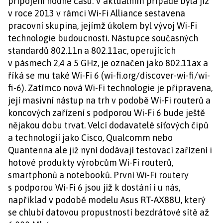
připojení hodně času. V aktuálním případě byla již
v roce 2013 v rámci Wi-Fi Alliance sestavena
pracovní skupina, jejímž úkolem byl vývoj Wi-Fi
technologie budoucnosti. Nástupce současných
standardů 802.11n a 802.11ac, operujících
v pásmech 2,4 a 5 GHz, je označen jako 802.11ax a
říká se mu také Wi-Fi 6 (wi-fi.org/discover-wi-fi/wi-
fi-6). Zatímco nová Wi-Fi technologie je připravena,
její masivní nástup na trh v podobě Wi-Fi routerů a
koncových zařízení s podporou Wi-Fi 6 bude ještě
nějakou dobu trvat. Velcí dodavatelé síťových čipů
a technologií jako Cisco, Qualcomm nebo
Quantenna ale již nyní dodávají testovací zařízení i
hotové produkty výrobcům Wi-Fi routerů,
smartphonů a notebooků. První Wi-Fi routery
s podporou Wi-Fi 6 jsou již k dostání i u nás,
například v podobě modelu Asus RT-AX88U, který
se chlubí datovou propustností bezdrátové sítě až