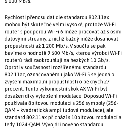
6 000 Mb/s.
Rychlosti přenosu dat dle standardu 802.11ax
mohou být skutečně velmi vysoké, protože Wi-Fi
router s podporou Wi-Fi 6 může pracovat až s osmi
datovými streamy, z nichž každý může dosahovat
propustnosti až 1 200 Mb/s. V součtu se pak
bavíme o hodnotě 9 600 Mb/s, kterou výrobci Wi-Fi
routerů rádi zaokrouhlují na hezkých 10 Gb/s.
Oproti v současnosti rozšířenému standardu
802.11ac, označovanému jako Wi-Fi 5 se jedná o
zvýšení maximální propustnosti o pěkných 27
procent. Tento výkonnostní skok AX Wi-Fi byl
dosažen díky vylepšení modulace. Doposud Wi-Fi
používala 8bitovou modulaci s 256 symboly (256-
QAM – kvadratická amplitudová modulace), ale
standard 802.11ax přichází s 10bitovou modulací a
tedy 1024-QAM. Vývojáři nového standardu