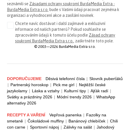
seznámili se
Zásadami ochrany soukromí BurdaMedia Extra -
BurdaMedia Extra s.r.o.
bude s Vašimi údaji pracovat zejména k
organizaci a vyhodnocení akce a zasílání novinek.
Chcete navíc dostávat i další zajímavé a exkluzivní
informace od našich partnerů? Pokud souhlasíte se
zpracováním údajů k tomuto účelu podle
Zásad ochrany
soukromí BurdaMedia Extra s.r.o.
, zaškrtněte toto pole.
© 2003—2026 BurdaMedia Extra s.r.o.
DOPORUČUJEME
Děsivá telefonní čísla
|
Slovník puberťáků
|
Partnerský horoskop
|
Pick me girl
|
Nejtěžší české
jazykolamy
|
Láska a vztahy
|
Kulturní tipy
|
Ajťák radí
|
Svátky a prázdniny 2026
|
Módní trendy 2026
|
WhatsApp
alternativy 2026
RECEPTY A VAŘENÍ
Vepřová panenka
|
Fazolky na
smetaně
|
Čokoládové muffiny
|
Banánový chlebíček
|
Chili
con carne
|
Sportovní nápoj
|
Zálivky na salát
|
Jahodový