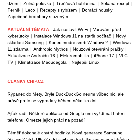
džem
|
Zelná polévka
|
Třešňová bublanina
|
Sekaná recept
|
Perník
|
Lečo
|
Recepty s rybízem
|
Domácí housky
|
Zapečené brambory s uzeným
AKTUÁLNÍ TÉMATA
Jak nastavit Wi-Fi
|
Varování před
kyberútoky
|
Instalace Windows 11 na starší počítač
|
Nový
skládací Samsung
|
Konec modré smrti Windows?
|
Windows
11 zdarma
|
Anthropic Mythos
|
Nouzové otevírání pračky
|
Aktualizace Androidu 16
|
Elektromobilita
|
iPhone 17
|
VLC
TV
|
Klimatizace Maoudegola
|
Nejlepší Linux
ČLÁNKY CHIP.CZ
Rýpanec do Mety. Brýle DuckDuckGo neumí vůbec nic, ale
právě proto se vyprodaly během několika dní
Ajťák radí: Některé aplikace od Googlu umí vyždímat baterii
telefonu. Omezte jejich práci na pozadí
Téměř dokonalé chytré hodinky. Nová generace Samsung
Galaxy Watch Ultra2 odstranila nedostatky svého předchůdce