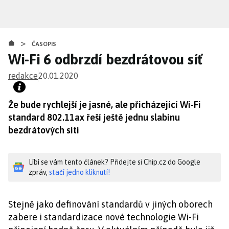
Přejít
k
hlavnímu
>
obsahu
ČASOPIS
Wi-Fi 6 odbrzdí bezdrátovou síť
redakce
20.01.2020
Že bude rychlejší je jasné, ale přicházející Wi-Fi
standard 802.11ax řeší ještě jednu slabinu
bezdrátových sítí
Líbí se vám tento článek? Přidejte si Chip.cz do Google
zpráv,
stačí jedno kliknutí!
Stejně jako definování standardů v jiných oborech
zabere i standardizace nové technologie Wi-Fi