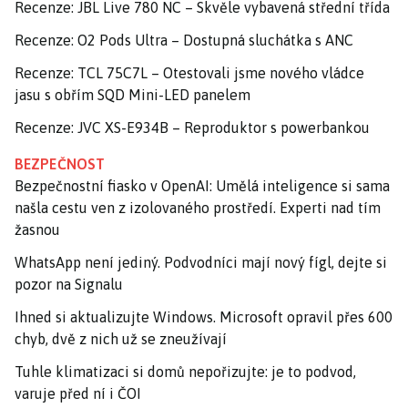
Recenze: JBL Live 780 NC – Skvěle vybavená střední třída
Recenze: O2 Pods Ultra – Dostupná sluchátka s ANC
Recenze: TCL 75C7L – Otestovali jsme nového vládce
jasu s obřím SQD Mini-LED panelem
Recenze: JVC XS-E934B – Reproduktor s powerbankou
BEZPEČNOST
Bezpečnostní fiasko v OpenAI: Umělá inteligence si sama
našla cestu ven z izolovaného prostředí. Experti nad tím
žasnou
WhatsApp není jediný. Podvodníci mají nový fígl, dejte si
pozor na Signalu
Ihned si aktualizujte Windows. Microsoft opravil přes 600
chyb, dvě z nich už se zneužívají
Tuhle klimatizaci si domů nepořizujte: je to podvod,
varuje před ní i ČOI