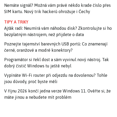
Nemáte signál? Možná vám právě někdo krade číslo přes
SIM kartu. Nový trik hackerů ohrožuje i Čechy
TIPY A TRIKY
Ajťák radí: Neumírá vám náhodou disk? Zkontrolujte si ho
bezplatným nástrojem, než přijdete o data
Poznejte tajemství barevných USB portů: Co znamenají
černé, oranžové a modré konektory?
Programátor si řekl dost a sám vyvinul nový nástroj. Tak
dobrý čistič Windows tu ještě nebyl
Vypínáte Wi-Fi router při odjezdu na dovolenou? Tohle
jsou důvody, proč byste měli
V říjnu 2026 končí jedna verze Windows 11. Ověřte si, že
máte jinou a nebudete mít problém