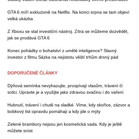
GTA 6 míří exkluzivně na Netflix. Na konci srpna se tam objeví
velká ukázka
Z Xboxu se stal investiční nástroj. Zítra se můžeme dozvědět,
jak se prodává GTA 6
Konec pohádky o bohatství z umělé inteligence? Slavný
investor z filmu Sázka na nejistotu věští trhům drsný pád
DOPORUČENÉ ČLÁNKY
Dýňová semínka nevyhazujte, prospívají vlasům, trávení či
srdci. Upravte je a využijte jako zdravou svačinu i do vaření
Hubnutí, trávení i chutě na sladké. Víme, kdy skořice, zázvor a
bobkový list opravdu pomáhají a kdy jde o mýty
Zelené brambory nejsou jen kosmetická vada. Kdy je ještě
můžete sníst