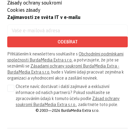
Zásady ochrany soukromí
Cookies zásady
Zajímavosti ze světa IT v e-mailu
ODEBÍRAT
Přihlášením k newsletteru souhlasíte s
Obchodními podmínkami
společnosti BurdaMedia Extra s.r.o.
a potvrzujete, že jste se
seznámili se
Zásadami ochrany soukromí BurdaMedia Extra -
BurdaMedia Extra s.r.o.
bude s Vašimi údaji pracovat zejména k
organizaci a vyhodnocení akce a zasílání novinek.
Chcete navíc dostávat i další zajímavé a exkluzivní
informace od našich partnerů? Pokud souhlasíte se
zpracováním údajů k tomuto účelu podle
Zásad ochrany
soukromí BurdaMedia Extra s.r.o.
, zaškrtněte toto pole.
© 2003—2026 BurdaMedia Extra s.r.o.