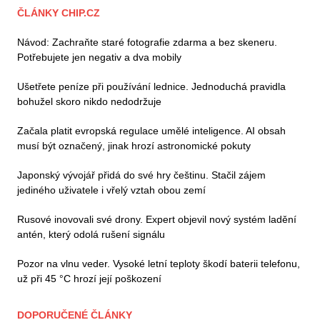
ČLÁNKY CHIP.CZ
Návod: Zachraňte staré fotografie zdarma a bez skeneru.
Potřebujete jen negativ a dva mobily
Ušetřete peníze při používání lednice. Jednoduchá pravidla
bohužel skoro nikdo nedodržuje
Začala platit evropská regulace umělé inteligence. AI obsah
musí být označený, jinak hrozí astronomické pokuty
Japonský vývojář přidá do své hry češtinu. Stačil zájem
jediného uživatele i vřelý vztah obou zemí
Rusové inovovali své drony. Expert objevil nový systém ladění
antén, který odolá rušení signálu
Pozor na vlnu veder. Vysoké letní teploty škodí baterii telefonu,
už při 45 °C hrozí její poškození
DOPORUČENÉ ČLÁNKY