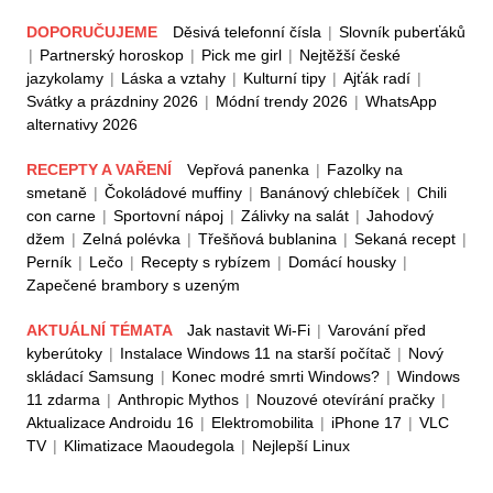
DOPORUČUJEME
Děsivá telefonní čísla
|
Slovník puberťáků
|
Partnerský horoskop
|
Pick me girl
|
Nejtěžší české
jazykolamy
|
Láska a vztahy
|
Kulturní tipy
|
Ajťák radí
|
Svátky a prázdniny 2026
|
Módní trendy 2026
|
WhatsApp
alternativy 2026
RECEPTY A VAŘENÍ
Vepřová panenka
|
Fazolky na
smetaně
|
Čokoládové muffiny
|
Banánový chlebíček
|
Chili
con carne
|
Sportovní nápoj
|
Zálivky na salát
|
Jahodový
džem
|
Zelná polévka
|
Třešňová bublanina
|
Sekaná recept
|
Perník
|
Lečo
|
Recepty s rybízem
|
Domácí housky
|
Zapečené brambory s uzeným
AKTUÁLNÍ TÉMATA
Jak nastavit Wi-Fi
|
Varování před
kyberútoky
|
Instalace Windows 11 na starší počítač
|
Nový
skládací Samsung
|
Konec modré smrti Windows?
|
Windows
11 zdarma
|
Anthropic Mythos
|
Nouzové otevírání pračky
|
Aktualizace Androidu 16
|
Elektromobilita
|
iPhone 17
|
VLC
TV
|
Klimatizace Maoudegola
|
Nejlepší Linux