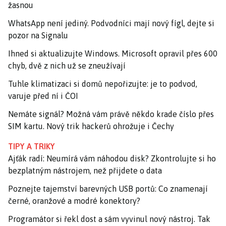
žasnou
WhatsApp není jediný. Podvodníci mají nový fígl, dejte si
pozor na Signalu
Ihned si aktualizujte Windows. Microsoft opravil přes 600
chyb, dvě z nich už se zneužívají
Tuhle klimatizaci si domů nepořizujte: je to podvod,
varuje před ní i ČOI
Nemáte signál? Možná vám právě někdo krade číslo přes
SIM kartu. Nový trik hackerů ohrožuje i Čechy
TIPY A TRIKY
Ajťák radí: Neumírá vám náhodou disk? Zkontrolujte si ho
bezplatným nástrojem, než přijdete o data
Poznejte tajemství barevných USB portů: Co znamenají
černé, oranžové a modré konektory?
Programátor si řekl dost a sám vyvinul nový nástroj. Tak