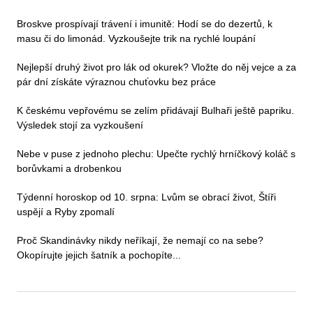
Broskve prospívají trávení i imunitě: Hodí se do dezertů, k
masu či do limonád. Vyzkoušejte trik na rychlé loupání
Nejlepší druhý život pro lák od okurek? Vložte do něj vejce a za
pár dní získáte výraznou chuťovku bez práce
K českému vepřovému se zelím přidávají Bulhaři ještě papriku.
Výsledek stojí za vyzkoušení
Nebe v puse z jednoho plechu: Upečte rychlý hrníčkový koláč s
borůvkami a drobenkou
Týdenní horoskop od 10. srpna: Lvům se obrací život, Štíři
uspějí a Ryby zpomalí
Proč Skandinávky nikdy neříkají, že nemají co na sebe?
Okopírujte jejich šatník a pochopíte...