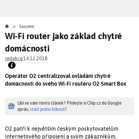
Přejít
k
hlavnímu
>
obsahu
ČASOPIS
Wi-Fi router jako základ chytré
domácnosti
redakce
14.12.2018
Operátor O2 centralizoval ovládání chytré
domácnosti do svého Wi-Fi routeru O2 Smart Box
Líbí se vám tento článek? Přidejte si Chip.cz do Google
zpráv,
stačí jedno kliknutí!
O2 patří k největším českým poskytovatelům
internetového připojení a svým zákazníkům,