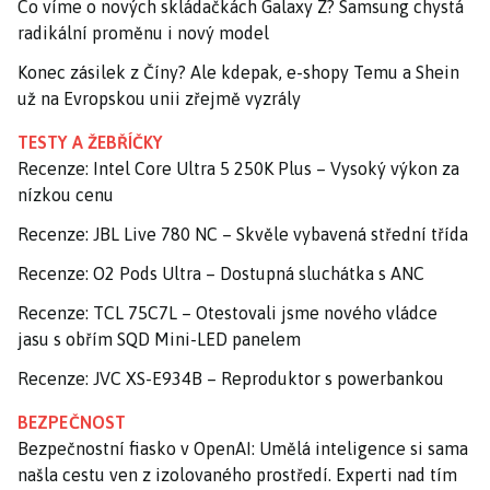
Co víme o nových skládačkách Galaxy Z? Samsung chystá
radikální proměnu i nový model
Konec zásilek z Číny? Ale kdepak, e-shopy Temu a Shein
už na Evropskou unii zřejmě vyzrály
TESTY A ŽEBŘÍČKY
Recenze: Intel Core Ultra 5 250K Plus – Vysoký výkon za
nízkou cenu
Recenze: JBL Live 780 NC – Skvěle vybavená střední třída
Recenze: O2 Pods Ultra – Dostupná sluchátka s ANC
Recenze: TCL 75C7L – Otestovali jsme nového vládce
jasu s obřím SQD Mini-LED panelem
Recenze: JVC XS-E934B – Reproduktor s powerbankou
BEZPEČNOST
Bezpečnostní fiasko v OpenAI: Umělá inteligence si sama
našla cestu ven z izolovaného prostředí. Experti nad tím