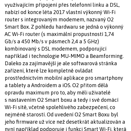
využívajícím připojení přes telefonní linku a DSL,
nabízí od konce léta 2017 vlastní výkonný Wi-Fi
router s integrovaným modemem, nazvaný O2
Smart Box. Z pohledu hardwaru se jedná o výkonný
AC Wi-Fi router (s maximální propustností 1,74
Gb/s a 450 Mb/s v pásmech 2,4 a 5 GHz)
kombinovaný s DSL modemem, podporující
například i technologie MU-MIMO a Beamforming.
Daleko za zajímavější je ale softwarová stránka
zařízení, které lze kompletně ovládat
prostřednictvím mobilní aplikace pro smartphony
a tablety a Androidem a iOS. O2 přitom dělá
opravdu maximum pro to, aby měli uživatelé
s nastavením O2 Smart boxu a tedy i své domácí
Wi-Fi sítě, včetně spolehlivého zabezpečení, co
nejméně starostí. Od uvedení O2 Smart Boxu byl
jeho firmware už více než desetkrát aktualizován a
nyní například podporuje i funkci Smart Wi-Fi, která