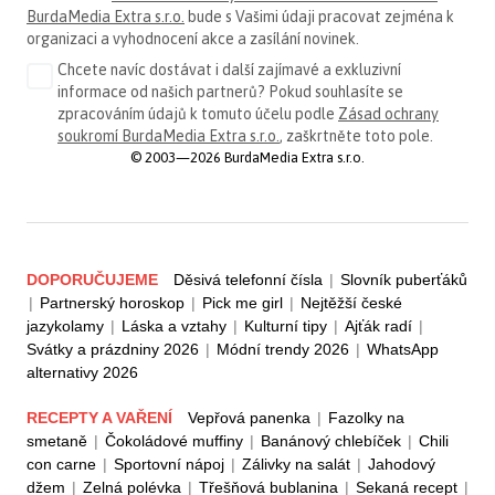
BurdaMedia Extra s.r.o.
bude s Vašimi údaji pracovat zejména k
organizaci a vyhodnocení akce a zasílání novinek.
Chcete navíc dostávat i další zajímavé a exkluzivní
informace od našich partnerů? Pokud souhlasíte se
zpracováním údajů k tomuto účelu podle
Zásad ochrany
soukromí BurdaMedia Extra s.r.o.
, zaškrtněte toto pole.
© 2003—2026 BurdaMedia Extra s.r.o.
DOPORUČUJEME
Děsivá telefonní čísla
|
Slovník puberťáků
|
Partnerský horoskop
|
Pick me girl
|
Nejtěžší české
jazykolamy
|
Láska a vztahy
|
Kulturní tipy
|
Ajťák radí
|
Svátky a prázdniny 2026
|
Módní trendy 2026
|
WhatsApp
alternativy 2026
RECEPTY A VAŘENÍ
Vepřová panenka
|
Fazolky na
smetaně
|
Čokoládové muffiny
|
Banánový chlebíček
|
Chili
con carne
|
Sportovní nápoj
|
Zálivky na salát
|
Jahodový
džem
|
Zelná polévka
|
Třešňová bublanina
|
Sekaná recept
|