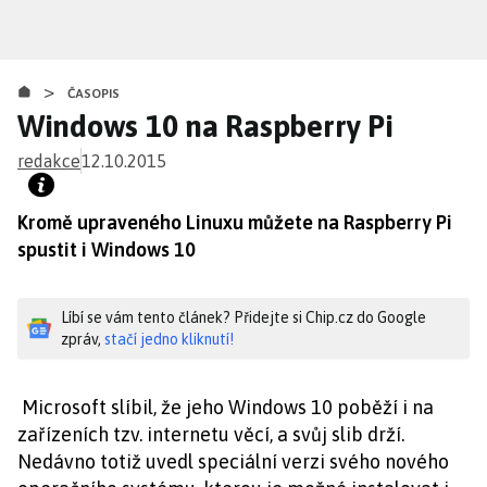
Přejít
k
hlavnímu
>
obsahu
ČASOPIS
Windows 10 na Raspberry Pi
redakce
12.10.2015
Kromě upraveného Linuxu můžete na Raspberry Pi
spustit i Windows 10
Líbí se vám tento článek? Přidejte si Chip.cz do Google
zpráv,
stačí jedno kliknutí!
Microsoft slíbil, že jeho Windows 10 poběží i na
zařízeních tzv. internetu věcí, a svůj slib drží.
Nedávno totiž uvedl speciální verzi svého nového