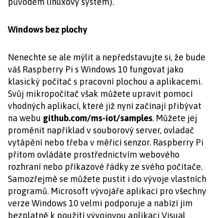
původem linuxový systém).
Windows bez plochy
Nenechte se ale mýlit a nepředstavujte si, že bude
váš Raspberry Pi s Windows 10 fungovat jako
klasický počítač s pracovní plochou a aplikacemi.
Svůj mikropočítač však můžete upravit pomocí
vhodných aplikací, které již nyní začínají přibývat
na webu
github.com/ms-iot/samples
. Můžete jej
proměnit například v souborový server, ovladač
vytápění nebo třeba v měřicí senzor. Raspberry Pi
přitom ovládáte prostřednictvím webového
rozhraní nebo příkazové řádky ze svého počítače.
Samozřejmě se můžete pustit i do vývoje vlastních
programů. Microsoft vývojáře aplikací pro všechny
verze Windows 10 velmi podporuje a nabízí jim
bezplatně k použití vývojovou aplikaci Visual