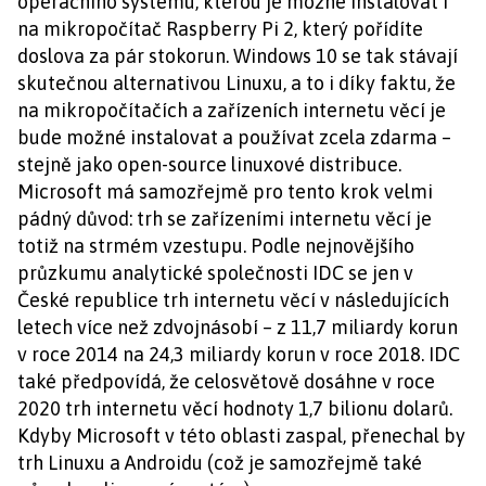
operačního systému, kterou je možné instalovat i
na mikropočítač Raspberry Pi 2, který pořídíte
doslova za pár stokorun. Windows 10 se tak stávají
skutečnou alternativou Linuxu, a to i díky faktu, že
na mikropočítačích a zařízeních internetu věcí je
bude možné instalovat a používat zcela zdarma –
stejně jako open-source linuxové distribuce.
Microsoft má samozřejmě pro tento krok velmi
pádný důvod: trh se zařízeními internetu věcí je
totiž na strmém vzestupu. Podle nejnovějšího
průzkumu analytické společnosti IDC se jen v
České republice trh internetu věcí v následujících
letech více než zdvojnásobí – z 11,7 miliardy korun
v roce 2014 na 24,3 miliardy korun v roce 2018. IDC
také předpovídá, že celosvětově dosáhne v roce
2020 trh internetu věcí hodnoty 1,7 bilionu dolarů.
Kdyby Microsoft v této oblasti zaspal, přenechal by
trh Linuxu a Androidu (což je samozřejmě také