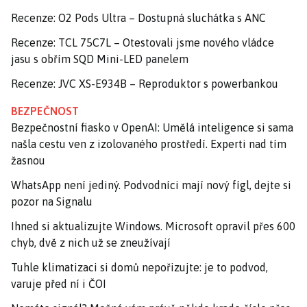
Recenze: O2 Pods Ultra – Dostupná sluchátka s ANC
Recenze: TCL 75C7L – Otestovali jsme nového vládce
jasu s obřím SQD Mini-LED panelem
Recenze: JVC XS-E934B – Reproduktor s powerbankou
BEZPEČNOST
Bezpečnostní fiasko v OpenAI: Umělá inteligence si sama
našla cestu ven z izolovaného prostředí. Experti nad tím
žasnou
WhatsApp není jediný. Podvodníci mají nový fígl, dejte si
pozor na Signalu
Ihned si aktualizujte Windows. Microsoft opravil přes 600
chyb, dvě z nich už se zneužívají
Tuhle klimatizaci si domů nepořizujte: je to podvod,
varuje před ní i ČOI