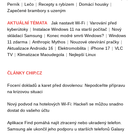
Perník
|
Lečo
|
Recepty s rybízem
|
Domácí housky
|
Zapečené brambory s uzeným
AKTUÁLNÍ TÉMATA
Jak nastavit Wi-Fi
|
Varování před
kyberútoky
|
Instalace Windows 11 na starší počítač
|
Nový
skládací Samsung
|
Konec modré smrti Windows?
|
Windows
11 zdarma
|
Anthropic Mythos
|
Nouzové otevírání pračky
|
Aktualizace Androidu 16
|
Elektromobilita
|
iPhone 17
|
VLC
TV
|
Klimatizace Maoudegola
|
Nejlepší Linux
ČLÁNKY CHIP.CZ
Focení dokladů a karet před dovolenou: Nepodceňte přípravu
na krizovou situaci
Nový podvod na hotelových Wi-Fi: Hackeři se můžou snadno
dostat do vašeho účtu
Aplikace Find pomáhá najít ztracený nebo ukradený telefon.
Samsung ale ukončil jeho podporu u starších telefonů Galaxy