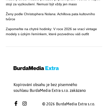
stojí za vyzkoušení. Nemusí být vždy jen maso
Ženy podle Christophera Nolana: Achillova pata kultovního
tvůrce
Zapomeňte na chytré hodinky: V roce 2026 se vrací vintage
modely s úzkým řemínkem, které pozvednou váš outfit
Kopírování obsahu je bez písemného
souhlasu BurdaMedia Extra s.r.o. zakázano
© 2026 BurdaMedia Extra s.r.o.