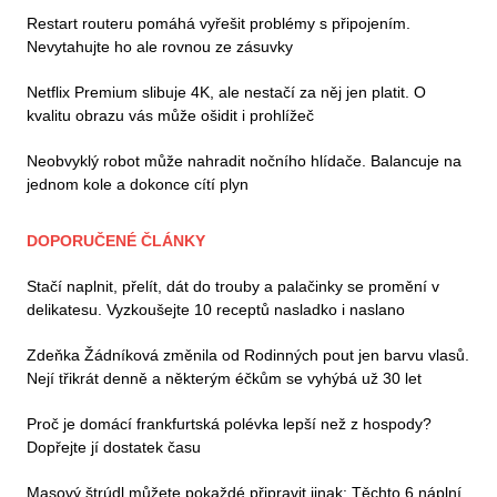
Restart routeru pomáhá vyřešit problémy s připojením.
Nevytahujte ho ale rovnou ze zásuvky
Netflix Premium slibuje 4K, ale nestačí za něj jen platit. O
kvalitu obrazu vás může ošidit i prohlížeč
Neobvyklý robot může nahradit nočního hlídače. Balancuje na
jednom kole a dokonce cítí plyn
DOPORUČENÉ ČLÁNKY
Stačí naplnit, přelít, dát do trouby a palačinky se promění v
delikatesu. Vyzkoušejte 10 receptů nasladko i naslano
Zdeňka Žádníková změnila od Rodinných pout jen barvu vlasů.
Nejí třikrát denně a některým éčkům se vyhýbá už 30 let
Proč je domácí frankfurtská polévka lepší než z hospody?
Dopřejte jí dostatek času
Masový štrúdl můžete pokaždé připravit jinak: Těchto 6 náplní