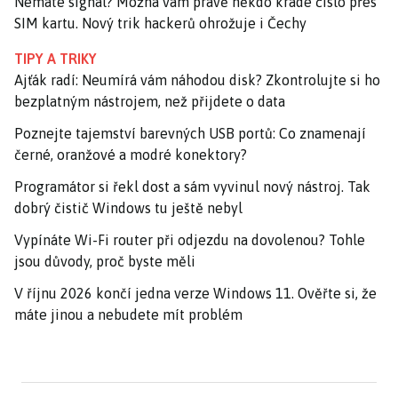
Nemáte signál? Možná vám právě někdo krade číslo přes
SIM kartu. Nový trik hackerů ohrožuje i Čechy
TIPY A TRIKY
Ajťák radí: Neumírá vám náhodou disk? Zkontrolujte si ho
bezplatným nástrojem, než přijdete o data
Poznejte tajemství barevných USB portů: Co znamenají
černé, oranžové a modré konektory?
Programátor si řekl dost a sám vyvinul nový nástroj. Tak
dobrý čistič Windows tu ještě nebyl
Vypínáte Wi-Fi router při odjezdu na dovolenou? Tohle
jsou důvody, proč byste měli
V říjnu 2026 končí jedna verze Windows 11. Ověřte si, že
máte jinou a nebudete mít problém