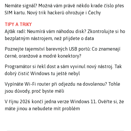
Nemáte signál? Možná vám právě někdo krade číslo přes
SIM kartu. Nový trik hackerů ohrožuje i Čechy
TIPY A TRIKY
Ajťák radí: Neumírá vám náhodou disk? Zkontrolujte si ho
bezplatným nástrojem, než přijdete o data
Poznejte tajemství barevných USB portů: Co znamenají
černé, oranžové a modré konektory?
Programátor si řekl dost a sám vyvinul nový nástroj. Tak
dobrý čistič Windows tu ještě nebyl
Vypínáte Wi-Fi router při odjezdu na dovolenou? Tohle
jsou důvody, proč byste měli
V říjnu 2026 končí jedna verze Windows 11. Ověřte si, že
máte jinou a nebudete mít problém