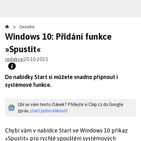
Přejít
k
hlavnímu
>
obsahu
ČASOPIS
Windows 10: Přidání funkce
»Spustit«
redakce
20.10.2015
Do nabídky Start si můžete snadno připnout i
systémové funkce.
Líbí se vám tento článek? Přidejte si Chip.cz do Google
zpráv,
stačí jedno kliknutí!
Chybí vám v nabídce Start ve Windows 10 příkaz
»Spustit« pro rychlé spouštění systémových