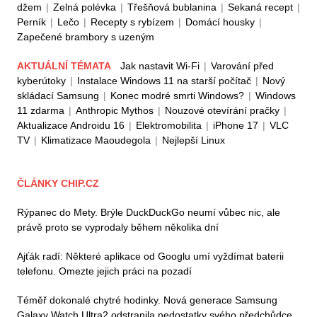
džem
|
Zelná polévka
|
Třešňová bublanina
|
Sekaná recept
|
Perník
|
Lečo
|
Recepty s rybízem
|
Domácí housky
|
Zapečené brambory s uzeným
AKTUÁLNÍ TÉMATA
Jak nastavit Wi-Fi
|
Varování před
kyberútoky
|
Instalace Windows 11 na starší počítač
|
Nový
skládací Samsung
|
Konec modré smrti Windows?
|
Windows
11 zdarma
|
Anthropic Mythos
|
Nouzové otevírání pračky
|
Aktualizace Androidu 16
|
Elektromobilita
|
iPhone 17
|
VLC
TV
|
Klimatizace Maoudegola
|
Nejlepší Linux
ČLÁNKY CHIP.CZ
Rýpanec do Mety. Brýle DuckDuckGo neumí vůbec nic, ale
právě proto se vyprodaly během několika dní
Ajťák radí: Některé aplikace od Googlu umí vyždímat baterii
telefonu. Omezte jejich práci na pozadí
Téměř dokonalé chytré hodinky. Nová generace Samsung
Galaxy Watch Ultra2 odstranila nedostatky svého předchůdce