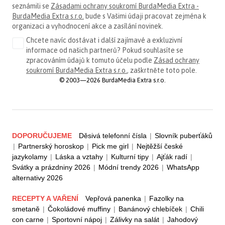
seznámili se
Zásadami ochrany soukromí BurdaMedia Extra -
BurdaMedia Extra s.r.o.
bude s Vašimi údaji pracovat zejména k
organizaci a vyhodnocení akce a zasílání novinek.
Chcete navíc dostávat i další zajímavé a exkluzivní
informace od našich partnerů? Pokud souhlasíte se
zpracováním údajů k tomuto účelu podle
Zásad ochrany
soukromí BurdaMedia Extra s.r.o.
, zaškrtněte toto pole.
© 2003—2026 BurdaMedia Extra s.r.o.
DOPORUČUJEME
Děsivá telefonní čísla
|
Slovník puberťáků
|
Partnerský horoskop
|
Pick me girl
|
Nejtěžší české
jazykolamy
|
Láska a vztahy
|
Kulturní tipy
|
Ajťák radí
|
Svátky a prázdniny 2026
|
Módní trendy 2026
|
WhatsApp
alternativy 2026
RECEPTY A VAŘENÍ
Vepřová panenka
|
Fazolky na
smetaně
|
Čokoládové muffiny
|
Banánový chlebíček
|
Chili
con carne
|
Sportovní nápoj
|
Zálivky na salát
|
Jahodový