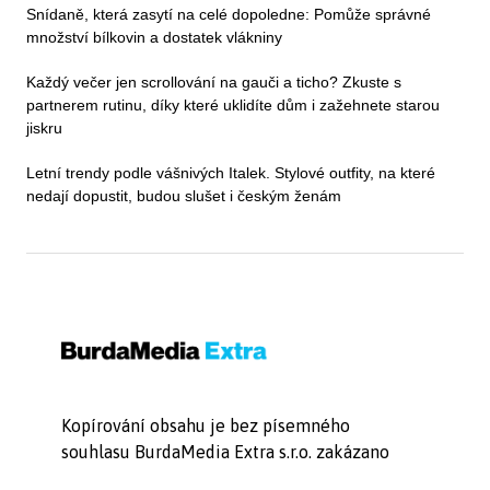
Snídaně, která zasytí na celé dopoledne: Pomůže správné
množství bílkovin a dostatek vlákniny
Každý večer jen scrollování na gauči a ticho? Zkuste s
partnerem rutinu, díky které uklidíte dům i zažehnete starou
jiskru
Letní trendy podle vášnivých Italek. Stylové outfity, na které
nedají dopustit, budou slušet i českým ženám
Kopírování obsahu je bez písemného
souhlasu BurdaMedia Extra s.r.o. zakázano