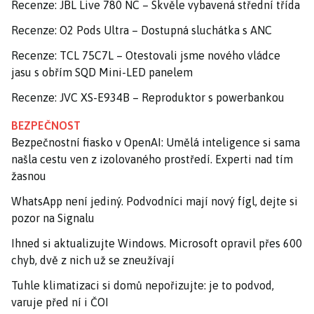
Recenze: JBL Live 780 NC – Skvěle vybavená střední třída
Recenze: O2 Pods Ultra – Dostupná sluchátka s ANC
Recenze: TCL 75C7L – Otestovali jsme nového vládce
jasu s obřím SQD Mini-LED panelem
Recenze: JVC XS-E934B – Reproduktor s powerbankou
BEZPEČNOST
Bezpečnostní fiasko v OpenAI: Umělá inteligence si sama
našla cestu ven z izolovaného prostředí. Experti nad tím
žasnou
WhatsApp není jediný. Podvodníci mají nový fígl, dejte si
pozor na Signalu
Ihned si aktualizujte Windows. Microsoft opravil přes 600
chyb, dvě z nich už se zneužívají
Tuhle klimatizaci si domů nepořizujte: je to podvod,
varuje před ní i ČOI