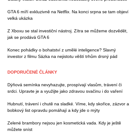
GTA 6 míří exkluzivně na Netflix. Na konci srpna se tam objeví
velká ukázka
Z Xboxu se stal investiční nástroj. Zítra se můžeme dozvědět,
jak se prodává GTA 6
Konec pohádky o bohatství z umělé inteligence? Slavný
investor z filmu Sázka na nejistotu věští trhům drsný pád
DOPORUČENÉ ČLÁNKY
Dýňová semínka nevyhazujte, prospívají vlasům, trávení či
srdci. Upravte je a využijte jako zdravou svačinu i do vaření
Hubnutí, trávení i chutě na sladké. Víme, kdy skořice, zázvor a
bobkový list opravdu pomáhají a kdy jde o mýty
Zelené brambory nejsou jen kosmetická vada. Kdy je ještě
můžete sníst