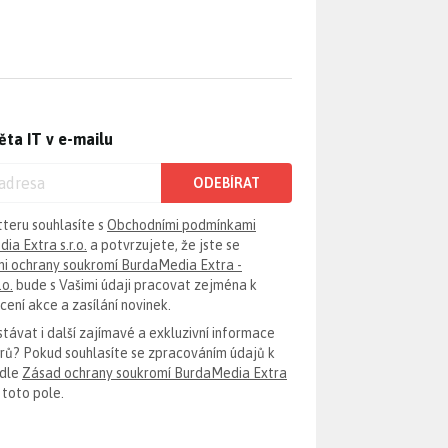
ěta IT v e-mailu
ODEBÍRAT
tteru souhlasíte s
Obchodními podmínkami
ia Extra s.r.o.
a potvrzujete, že jste se
i ochrany soukromí BurdaMedia Extra -
.o.
bude s Vašimi údaji pracovat zejména k
ení akce a zasílání novinek.
távat i další zajímavé a exkluzivní informace
erů? Pokud souhlasíte se zpracováním údajů k
odle
Zásad ochrany soukromí BurdaMedia Extra
 toto pole.