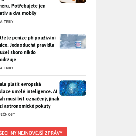
neru. Potřebujete jen
ativ a dva mobily
 A TRIKY
třete peníze při používání lednice. Jednoduchá pravidla bohuž
třete peníze při používání
nice. Jednoduchá pravidla
užel skoro nikdo
održuje
 A TRIKY
ala platit evropská regulace umělé inteligence. AI obsah musí
ala platit evropská
ulace umělé inteligence. AI
ah musí být označený, jinak
zí astronomické pokuty
PEČNOST
ŠECHNY NEJNOVĚJŠÍ ZPRÁVY