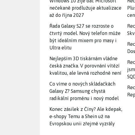
Windows 10 žije dál: Microsoft
Rec
nečekaně prodlužuje aktualizace
Plu
až do října 2027
ce
Řada Galaxy S27 se rozroste o
Rec
čtvrtý model. Nový telefon může
Skv
být ideálním mixem pro masy i
Rec
Ultra elitu
Dos
Nejlepším 3D tiskárnám vládne
Rec
česká značka. V porovnání vítězí
jsm
kvalitou, ale levná rozhodně není
SQD
Co víme o nových skládačkách
Rec
Galaxy Z? Samsung chystá
Rep
radikální proměnu i nový model
Konec zásilek z Číny? Ale kdepak,
e-shopy Temu a Shein už na
Evropskou unii zřejmě vyzrály