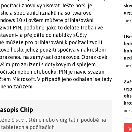
 počítači znovu vypisovat. Ještě horší je
ske
číslic a speciálních znaků na softwarové
neg
 Windows 10 si ovšem můžete přihlašování
TIPY
žívat PIN, podobně, jako to děláte třeba i ve
tavení« a přejděte do nabídky »Účty |
Uše
Uše
ně můžete pro přihlašování k počítači zvolit
led
ové heslo, jehož použití spočívá v nakreslení
boh
zobrazenou na zamykací obrazovce. Obrázkové
ned
ším pro zařízení s dotykovým displejem,
TIPY
očítači nebo notebooku. PIN je navíc svázán
čtem Microsoft. V případě jeho odhalení se tedy
Zač
Zač
ného zařízení.
reg
obs
hro
časopis Chip
BEZ
žné číst v tištěné nebo v digitální podobě na
 tabletech a počítačích.
V