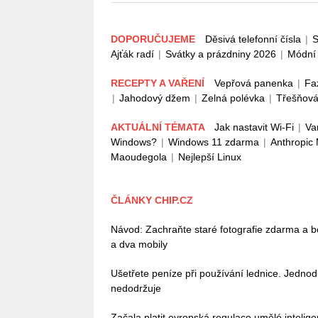
DOPORUČUJEME
Děsivá telefonní čísla
|
S
Ajťák radí
|
Svátky a prázdniny 2026
|
Módní 
RECEPTY A VAŘENÍ
Vepřová panenka
|
Fa
|
Jahodový džem
|
Zelná polévka
|
Třešňová
AKTUÁLNÍ TÉMATA
Jak nastavit Wi-Fi
|
Va
Windows?
|
Windows 11 zdarma
|
Anthropic
Maoudegola
|
Nejlepší Linux
ČLÁNKY CHIP.CZ
Návod: Zachraňte staré fotografie zdarma a b
a dva mobily
Ušetřete peníze při používání lednice. Jedno
nedodržuje
Začala platit evropská regulace umělé intelig