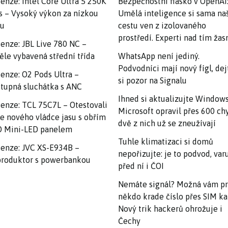
enze: Intel Core Ultra 5 250K
Bezpečnostní fiasko v OpenAI
s – Vysoký výkon za nízkou
Umělá inteligence si sama na
nu
cestu ven z izolovaného
prostředí. Experti nad tím ža
enze: JBL Live 780 NC –
ěle vybavená střední třída
WhatsApp není jediný.
Podvodníci mají nový fígl, dej
enze: O2 Pods Ultra –
si pozor na Signalu
tupná sluchátka s ANC
Ihned si aktualizujte Windows
enze: TCL 75C7L – Otestovali
Microsoft opravil přes 600 ch
e nového vládce jasu s obřím
dvě z nich už se zneužívají
 Mini-LED panelem
Tuhle klimatizaci si domů
enze: JVC XS-E934B –
nepořizujte: je to podvod, var
roduktor s powerbankou
před ní i ČOI
Nemáte signál? Možná vám p
někdo krade číslo přes SIM ka
Nový trik hackerů ohrožuje i
Čechy