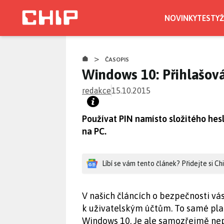
Přejít
k
NOVINKY
TESTY
Ž
hlavnímu
obsahu
>
ČASOPIS
Windows 10: Přihlašov
redakce
15.10.2015
Používat PIN namísto složitého hesl
na PC.
Líbí se vám tento článek? Přidejte si C
V našich článcích o bezpečnosti vá
k uživatelským účtům. To samé platí
Windows 10. Je ale samozřejmě nep