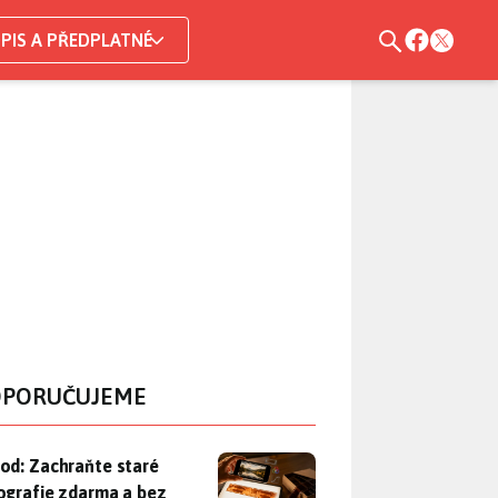
PIS A PŘEDPLATNÉ
PORUČUJEME
od: Zachraňte staré fotografie zdarma a bez skeneru. Potřebuje
od: Zachraňte staré
ografie zdarma a bez