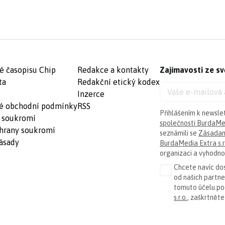
é časopisu Chip
Redakce a kontakty
Zajímavosti ze sv
ta
Redakční etický kodex
Inzerce
é obchodní podmínky
RSS
Přihlášením k newsle
 soukromí
společnosti BurdaMed
hrany soukromí
seznámili se
Zásadam
ásady
BurdaMedia Extra s.r
organizaci a vyhodnoc
Chcete navíc dos
od našich partn
tomuto účelu p
s.r.o.
, zaškrtněte