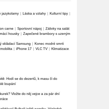
é jazykolamy
|
Láska a vztahy
|
Kulturní tipy
|
con carne
|
Sportovní nápoj
|
Zálivky na salát
mácí housky
|
Zapečené brambory s uzeným
ý skládací Samsung
|
Konec modré smrti
omobilita
|
iPhone 17
|
VLC TV
|
Klimatizace
nitě: Hodí se do dezertů, k masu či do
hlé loupání
okurek? Vložte do něj vejce a za pár dní
práce
idávají Bulhaři ještě papriku. Výsledek