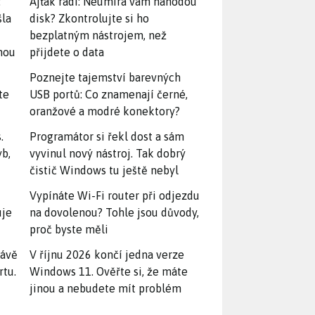
:
Ajťák radí: Neumírá vám náhodou
šla
disk? Zkontrolujte si ho
bezplatným nástrojem, než
snou
přijdete o data
Poznejte tajemství barevných
te
USB portů: Co znamenají černé,
oranžové a modré konektory?
.
Programátor si řekl dost a sám
yb,
vyvinul nový nástroj. Tak dobrý
čistič Windows tu ještě nebyl
Vypínáte Wi-Fi router při odjezdu
uje
na dovolenou? Tohle jsou důvody,
proč byste měli
rávě
V říjnu 2026 končí jedna verze
rtu.
Windows 11. Ověřte si, že máte
jinou a nebudete mít problém