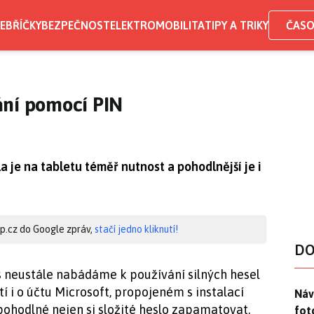
EBŘÍČKY
BEZPEČNOST
ELEKTROMOBILITA
TIPY A TRIKY
ČASO
ání pomocí PIN
a je na tabletu téměř nutnost a pohodlnější je i
hip.cz do Google zpráv,
stačí jedno kliknutí!
DO
s neustále nabádáme k používání silných hesel
 i o účtu Microsoft, propojeném s instalací
Náv
Náv
ohodlné nejen si složité heslo zapamatovat,
fot