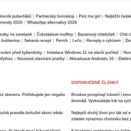
lovník puberťáků
|
Partnerský horoskop
|
Pick me girl
|
Nejtěžší česk
trendy 2026
|
WhatsApp alternativy 2026
zolky na smetaně
|
Čokoládové muffiny
|
Banánový chlebíček
|
Chili 
 bublanina
|
Sekaná recept
|
Perník
|
Lečo
|
Recepty s rybízem
|
Do
rování před kyberútoky
|
Instalace Windows 11 na starší počítač
|
Nov
 Mythos
|
Nouzové otevírání pračky
|
Aktualizace Androidu 16
|
Elektr
DOPORUČENÉ ČLÁNKY
ez skeneru. Potřebujete jen negativ
Broskve prospívají trávení i imu
limonád. Vyzkoušejte trik na ryc
duchá pravidla bohužel skoro nikdo
Nejlepší druhý život pro lák od 
získáte výraznou chuťovku bez 
ence. AI obsah musí být označený,
K českému vepřovému se zelím př