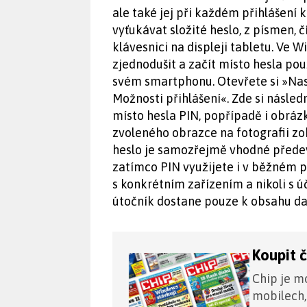
ale také jej při každém přihlášení k
vyťukávat složité heslo, z písmen, 
klávesnici na displeji tabletu. Ve
zjednodušit a začít místo hesla pou
svém smartphonu. Otevřete si »Nas
Možnosti přihlášení«. Zde si násled
místo hesla PIN, popřípadě i obrázk
zvoleného obrazce na fotografii 
heslo je samozřejmě vhodné předev
zatímco PIN využijete i v běžném p
s konkrétním zařízením a nikoli s ú
útočník dostane pouze k obsahu da
Koupit 
Chip je mo
mobilech,