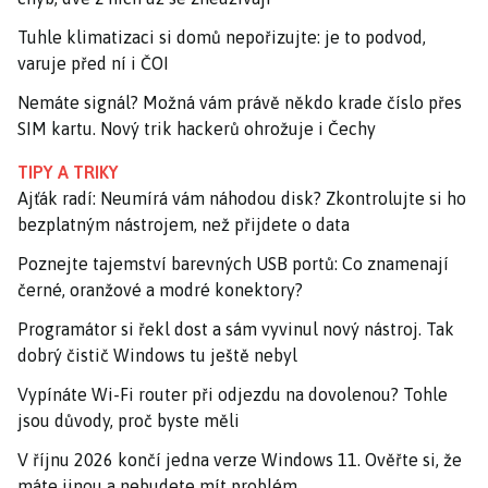
Tuhle klimatizaci si domů nepořizujte: je to podvod,
varuje před ní i ČOI
Nemáte signál? Možná vám právě někdo krade číslo přes
SIM kartu. Nový trik hackerů ohrožuje i Čechy
TIPY A TRIKY
Ajťák radí: Neumírá vám náhodou disk? Zkontrolujte si ho
bezplatným nástrojem, než přijdete o data
Poznejte tajemství barevných USB portů: Co znamenají
černé, oranžové a modré konektory?
Programátor si řekl dost a sám vyvinul nový nástroj. Tak
dobrý čistič Windows tu ještě nebyl
Vypínáte Wi-Fi router při odjezdu na dovolenou? Tohle
jsou důvody, proč byste měli
V říjnu 2026 končí jedna verze Windows 11. Ověřte si, že
máte jinou a nebudete mít problém