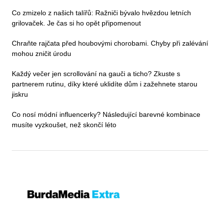
Co zmizelo z našich talířů: Ražniči bývalo hvězdou letních
grilovaček. Je čas si ho opět připomenout
Chraňte rajčata před houbovými chorobami. Chyby při zalévání
mohou zničit úrodu
Každý večer jen scrollování na gauči a ticho? Zkuste s
partnerem rutinu, díky které uklidíte dům i zažehnete starou
jiskru
Co nosí módní influencerky? Následující barevné kombinace
musíte vyzkoušet, než skončí léto