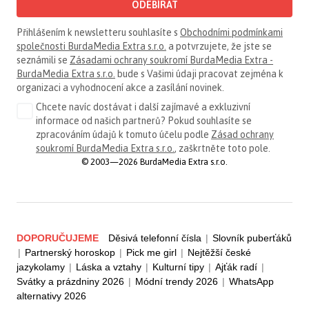
ODEBÍRAT
Přihlášením k newsletteru souhlasíte s
Obchodními podmínkami
společnosti BurdaMedia Extra s.r.o.
a potvrzujete, že jste se
seznámili se
Zásadami ochrany soukromí BurdaMedia Extra -
BurdaMedia Extra s.r.o.
bude s Vašimi údaji pracovat zejména k
organizaci a vyhodnocení akce a zasílání novinek.
Chcete navíc dostávat i další zajímavé a exkluzivní
informace od našich partnerů? Pokud souhlasíte se
zpracováním údajů k tomuto účelu podle
Zásad ochrany
soukromí BurdaMedia Extra s.r.o.
, zaškrtněte toto pole.
© 2003—2026 BurdaMedia Extra s.r.o.
DOPORUČUJEME
Děsivá telefonní čísla
|
Slovník puberťáků
|
Partnerský horoskop
|
Pick me girl
|
Nejtěžší české
jazykolamy
|
Láska a vztahy
|
Kulturní tipy
|
Ajťák radí
|
Svátky a prázdniny 2026
|
Módní trendy 2026
|
WhatsApp
alternativy 2026