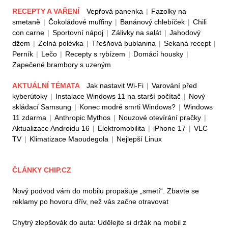
RECEPTY A VAŘENÍ
Vepřová panenka
|
Fazolky na
smetaně
|
Čokoládové muffiny
|
Banánový chlebíček
|
Chili
con carne
|
Sportovní nápoj
|
Zálivky na salát
|
Jahodový
džem
|
Zelná polévka
|
Třešňová bublanina
|
Sekaná recept
|
Perník
|
Lečo
|
Recepty s rybízem
|
Domácí housky
|
Zapečené brambory s uzeným
AKTUÁLNÍ TÉMATA
Jak nastavit Wi-Fi
|
Varování před
kyberútoky
|
Instalace Windows 11 na starší počítač
|
Nový
skládací Samsung
|
Konec modré smrti Windows?
|
Windows
11 zdarma
|
Anthropic Mythos
|
Nouzové otevírání pračky
|
Aktualizace Androidu 16
|
Elektromobilita
|
iPhone 17
|
VLC
TV
|
Klimatizace Maoudegola
|
Nejlepší Linux
ČLÁNKY CHIP.CZ
Nový podvod vám do mobilu propašuje „smetí“. Zbavte se
reklamy po hovoru dřív, než vás začne otravovat
Chytrý zlepšovák do auta: Udělejte si držák na mobil z