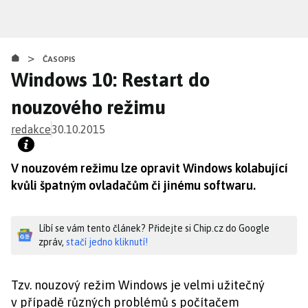
Přejít
k
hlavnímu
>
obsahu
ČASOPIS
Windows 10: Restart do
nouzového režimu
redakce
30.10.2015
V nouzovém režimu lze opravit Windows kolabující
kvůli špatným ovladačům či jinému softwaru.
Líbí se vám tento článek? Přidejte si Chip.cz do Google
zpráv,
stačí jedno kliknutí!
Tzv. nouzový režim Windows je velmi užitečný
v případě různých problémů s počítačem