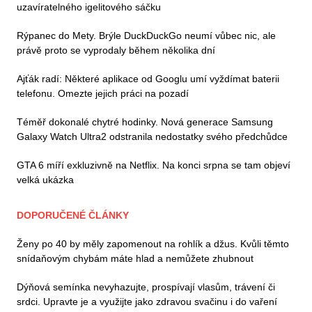
uzavíratelného igelitového sáčku
Rýpanec do Mety. Brýle DuckDuckGo neumí vůbec nic, ale
právě proto se vyprodaly během několika dní
Ajťák radí: Některé aplikace od Googlu umí vyždímat baterii
telefonu. Omezte jejich práci na pozadí
Téměř dokonalé chytré hodinky. Nová generace Samsung
Galaxy Watch Ultra2 odstranila nedostatky svého předchůdce
GTA 6 míří exkluzivně na Netflix. Na konci srpna se tam objeví
velká ukázka
DOPORUČENÉ ČLÁNKY
Ženy po 40 by měly zapomenout na rohlík a džus. Kvůli těmto
snídaňovým chybám máte hlad a nemůžete zhubnout
Dýňová semínka nevyhazujte, prospívají vlasům, trávení či
srdci. Upravte je a využijte jako zdravou svačinu i do vaření