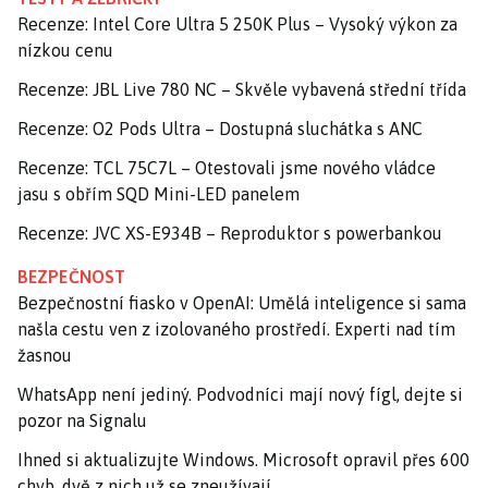
Recenze: Intel Core Ultra 5 250K Plus – Vysoký výkon za
nízkou cenu
Recenze: JBL Live 780 NC – Skvěle vybavená střední třída
Recenze: O2 Pods Ultra – Dostupná sluchátka s ANC
Recenze: TCL 75C7L – Otestovali jsme nového vládce
jasu s obřím SQD Mini-LED panelem
Recenze: JVC XS-E934B – Reproduktor s powerbankou
BEZPEČNOST
Bezpečnostní fiasko v OpenAI: Umělá inteligence si sama
našla cestu ven z izolovaného prostředí. Experti nad tím
žasnou
WhatsApp není jediný. Podvodníci mají nový fígl, dejte si
pozor na Signalu
Ihned si aktualizujte Windows. Microsoft opravil přes 600
chyb, dvě z nich už se zneužívají