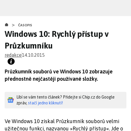
Přejít
k
hlavnímu
>
obsahu
ČASOPIS
Windows 10: Rychlý přístup v
Průzkumníku
redakce
14.10.2015
Průzkumník souborů ve Windows 10 zobrazuje
přednostně nejčastěji používané složky.
Líbí se vám tento článek? Přidejte si Chip.cz do Google
zpráv,
stačí jedno kliknutí!
Ve Windows 10 získal Průzkumník souborů velmi
užitečnou funkci, nazvanou »Rychlý přístup«. Jde o