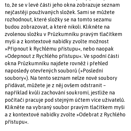
to, že se v levé části jeho okna zobrazuje seznam
nejčastěji používaných složek. Sami se můžete
rozhodnout, které složky se na tomto sezamu
budou zobrazovat, a které nikoli. Klikněte na
zvolenou složku v Průzkumníku pravým tlačítkem
myši a z kontextové nabídky zvolte možnost
»Připnout k Rychlému přístupu«, nebo naopak
»Odepnout z Rychlého přístupu«. Ve spodní části
okna Průzkumníku najdete rovněž i přehled
naposledy otevřených souborů (»Poslední
soubory«). Na tento seznam nelze nové soubory
přidávat, můžete je z něj ovšem odstranit –
například kvůli zachování soukromí, jestliže na
počítači pracuje pod stejným účtem více uživatelů.
Klikněte na vybraný soubor pravým tlačítkem myši
a z kontextové nabídky zvolte »Odebrat z
Rychlého
přístupu«.