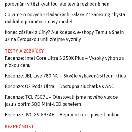
porovnání vítězí kvalitou, ale levná rozhodně není
Co víme o nových skládačkách Galaxy Z? Samsung chystá
radikální proměnu i nový model
Konec zásilek z Číny? Ale kdepak, e-shopy Temu a Shein
už na Evropskou unii zřejmě vyzrály
TESTY A ŽEBŘÍČKY
Recenze: Intel Core Ultra 5 250K Plus – Vysoký výkon za
nízkou cenu
Recenze: JBL Live 780 NC – Skvěle vybavená střední třída
Recenze: O2 Pods Ultra – Dostupná sluchátka s ANC
Recenze: TCL 75C7L – Otestovali jsme nového vládce
jasu s obřím SQD Mini-LED panelem
Recenze: JVC XS-E934B – Reproduktor s powerbankou
BEZPEČNOST