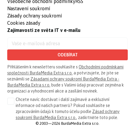
Všeobecné obchodní podmínky
RSS
Nastavení soukromí
Zásady ochrany soukromí
Cookies zásady
Zajímavosti ze světa IT v e-mailu
ODEBÍRAT
Přihlášením k newsletteru souhlasíte s
Obchodními podmínkami
společnosti BurdaMedia Extra s.r.o.
a potvrzujete, že jste se
seznámili se
Zásadami ochrany soukromí BurdaMedia Extra -
BurdaMedia Extra s.r.o.
bude s Vašimi údaji pracovat zejména k
organizaci a vyhodnocení akce a zasílání novinek.
Chcete navíc dostávat i další zajímavé a exkluzivní
informace od našich partnerů? Pokud souhlasíte se
zpracováním údajů k tomuto účelu podle
Zásad ochrany
soukromí BurdaMedia Extra s.r.o.
, zaškrtněte toto pole.
© 2003—2026 BurdaMedia Extra s.r.o.