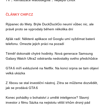
TV
|
Klimatizace Maoudegola
|
Nejlepší Linux
ČLÁNKY CHIP.CZ
Rýpanec do Mety. Brýle DuckDuckGo neumí vůbec nic, ale
právě proto se vyprodaly během několika dní
Ajťák radí: Některé aplikace od Googlu umí vyždímat baterii
telefonu. Omezte jejich práci na pozadí
Téměř dokonalé chytré hodinky. Nová generace Samsung
Galaxy Watch Ultra2 odstranila nedostatky svého předchůdce
GTA 6 míří exkluzivně na Netflix. Na konci srpna se tam objeví
velká ukázka
Z Xboxu se stal investiční nástroj. Zítra se můžeme dozvědět,
jak se prodává GTA 6
Konec pohádky o bohatství z umělé inteligence? Slavný
investor z filmu Sázka na nejistotu věští trhům drsný pád