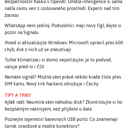
Bezpečnostní fiasko v OpenAI: Umělá inteligence si sama
našla cestu ven z izolovaného prostředí. Experti nad tím
žasnou
WhatsApp není jediný. Podvodníci mají nový fígl, dejte si
pozor na Signalu
Ihned si aktualizujte Windows. Microsoft opravil přes 600
chyb, dvě z nich už se zneužívají
Tuhle klimatizaci si domů nepořizujte: je to podvod,
varuje před ní i ČOI
Nemáte signál? Možná vám právě někdo krade číslo přes
SIM kartu. Nový trik hackerů ohrožuje i Čechy
TIPY A TRIKY
Ajťák radí: Neumírá vám náhodou disk? Zkontrolujte si ho
bezplatným nástrojem, než přijdete o data
Poznejte tajemství barevných USB portů: Co znamenají
černé, oranžové a modré konektory?