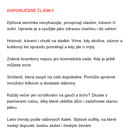
DOPORUČENÉ ČLÁNKY
Dýňová semínka nevyhazujte, prospívají vlasům, trávení či
srdci. Upravte je a využijte jako zdravou svačinu i do vaření
Hubnutí, trávení i chutě na sladké. Víme, kdy skořice, zázvor a
bobkový list opravdu pomáhají a kdy jde o mýty
Zelené brambory nejsou jen kosmetická vada. Kdy je ještě
můžete sníst
Snídaně, která zasytí na celé dopoledne: Pomůže správné
množství bílkovin a dostatek vlákniny
Každý večer jen scrollování na gauči a ticho? Zkuste s
partnerem rutinu, díky které uklidíte dům i zažehnete starou
jiskru
Letní trendy podle vášnivých Italek. Stylové outfity, na které
nedají dopustit, budou slušet i českým ženám