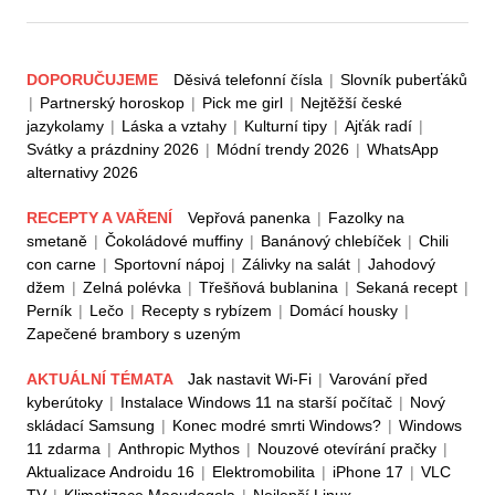
DOPORUČUJEME
Děsivá telefonní čísla
|
Slovník puberťáků
|
Partnerský horoskop
|
Pick me girl
|
Nejtěžší české
jazykolamy
|
Láska a vztahy
|
Kulturní tipy
|
Ajťák radí
|
Svátky a prázdniny 2026
|
Módní trendy 2026
|
WhatsApp
alternativy 2026
RECEPTY A VAŘENÍ
Vepřová panenka
|
Fazolky na
smetaně
|
Čokoládové muffiny
|
Banánový chlebíček
|
Chili
con carne
|
Sportovní nápoj
|
Zálivky na salát
|
Jahodový
džem
|
Zelná polévka
|
Třešňová bublanina
|
Sekaná recept
|
Perník
|
Lečo
|
Recepty s rybízem
|
Domácí housky
|
Zapečené brambory s uzeným
AKTUÁLNÍ TÉMATA
Jak nastavit Wi-Fi
|
Varování před
kyberútoky
|
Instalace Windows 11 na starší počítač
|
Nový
skládací Samsung
|
Konec modré smrti Windows?
|
Windows
11 zdarma
|
Anthropic Mythos
|
Nouzové otevírání pračky
|
Aktualizace Androidu 16
|
Elektromobilita
|
iPhone 17
|
VLC