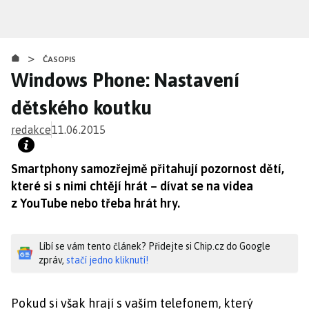
Přejít
k
hlavnímu
>
obsahu
ČASOPIS
Windows Phone: Nastavení
dětského koutku
redakce
11.06.2015
Smartphony samozřejmě přitahují pozornost dětí,
které si s nimi chtějí hrát – dívat se na videa
z YouTube nebo třeba hrát hry.
Líbí se vám tento článek? Přidejte si Chip.cz do Google
zpráv,
stačí jedno kliknutí!
Pokud si však hrají s vaším telefonem, který