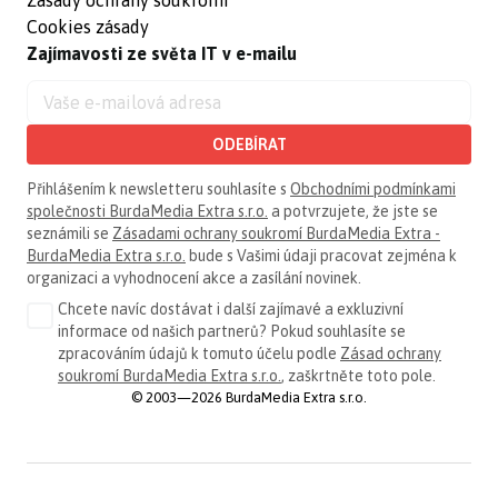
Zásady ochrany soukromí
Cookies zásady
Zajímavosti ze světa IT v e-mailu
ODEBÍRAT
Přihlášením k newsletteru souhlasíte s
Obchodními podmínkami
společnosti BurdaMedia Extra s.r.o.
a potvrzujete, že jste se
seznámili se
Zásadami ochrany soukromí BurdaMedia Extra -
BurdaMedia Extra s.r.o.
bude s Vašimi údaji pracovat zejména k
organizaci a vyhodnocení akce a zasílání novinek.
Chcete navíc dostávat i další zajímavé a exkluzivní
informace od našich partnerů? Pokud souhlasíte se
zpracováním údajů k tomuto účelu podle
Zásad ochrany
soukromí BurdaMedia Extra s.r.o.
, zaškrtněte toto pole.
© 2003—2026 BurdaMedia Extra s.r.o.