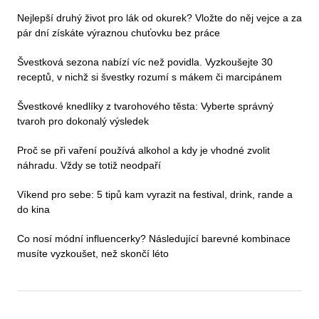
Nejlepší druhý život pro lák od okurek? Vložte do něj vejce a za
pár dní získáte výraznou chuťovku bez práce
Švestková sezona nabízí víc než povidla. Vyzkoušejte 30
receptů, v nichž si švestky rozumí s mákem či marcipánem
Švestkové knedlíky z tvarohového těsta: Vyberte správný
tvaroh pro dokonalý výsledek
Proč se při vaření používá alkohol a kdy je vhodné zvolit
náhradu. Vždy se totiž neodpaří
Víkend pro sebe: 5 tipů kam vyrazit na festival, drink, rande a
do kina
Co nosí módní influencerky? Následující barevné kombinace
musíte vyzkoušet, než skončí léto