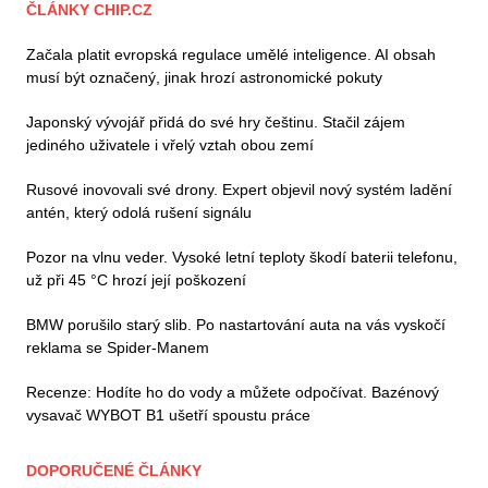
ČLÁNKY CHIP.CZ
Začala platit evropská regulace umělé inteligence. AI obsah
musí být označený, jinak hrozí astronomické pokuty
Japonský vývojář přidá do své hry češtinu. Stačil zájem
jediného uživatele i vřelý vztah obou zemí
Rusové inovovali své drony. Expert objevil nový systém ladění
antén, který odolá rušení signálu
Pozor na vlnu veder. Vysoké letní teploty škodí baterii telefonu,
už při 45 °C hrozí její poškození
BMW porušilo starý slib. Po nastartování auta na vás vyskočí
reklama se Spider-Manem
Recenze: Hodíte ho do vody a můžete odpočívat. Bazénový
vysavač WYBOT B1 ušetří spoustu práce
DOPORUČENÉ ČLÁNKY