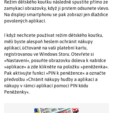
Režim dětského koutku následně spustíte přímo ze
zamykací obrazovky, když ji prstem odsunete vlevo.
Na displeji smartphonu se pak zobrazí jen dlaždice
povolených aplikací.
I když nechcete používat režim dětského koutku,
měli byste alespoň heslem ochránit nákupy
aplikací, účtované na vaši platební kartu,
registrovanou ve Windows Storu. Otevřete si
»Nastavení«, posuňte obrazovku doleva k nabídce
»aplikace« a zde klikněte na položku »peněženka«.
Pak aktivujte funkci »PIN k peněžence« a označte
předvolbu »Chránit nákupy hudby a aplikací a
nákupy v rámci aplikací pomocí PIN kódu
Peněženky«.