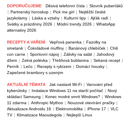
DOPORUČUJEME
Děsivá telefonní čísla
|
Slovník puberťáků
|
Partnerský horoskop
|
Pick me girl
|
Nejtěžší české
jazykolamy
|
Láska a vztahy
|
Kulturní tipy
|
Ajťák radí
|
Svátky a prázdniny 2026
|
Módní trendy 2026
|
WhatsApp
alternativy 2026
RECEPTY A VAŘENÍ
Vepřová panenka
|
Fazolky na
smetaně
|
Čokoládové muffiny
|
Banánový chlebíček
|
Chili
con carne
|
Sportovní nápoj
|
Zálivky na salát
|
Jahodový
džem
|
Zelná polévka
|
Třešňová bublanina
|
Sekaná recept
|
Perník
|
Lečo
|
Recepty s rybízem
|
Domácí housky
|
Zapečené brambory s uzeným
AKTUÁLNÍ TÉMATA
Jak nastavit Wi-Fi
|
Varování před
kyberútoky
|
Instalace Windows 11 na starší počítač
|
Nový
skládací Samsung
|
Konec modré smrti Windows?
|
Windows
11 zdarma
|
Anthropic Mythos
|
Nouzové otevírání pračky
|
Aktualizace Androidu 16
|
Elektromobilita
|
iPhone 17
|
VLC
TV
|
Klimatizace Maoudegola
|
Nejlepší Linux