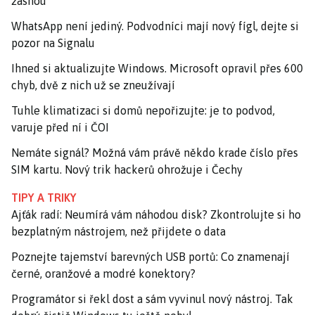
žasnou
WhatsApp není jediný. Podvodníci mají nový fígl, dejte si
pozor na Signalu
Ihned si aktualizujte Windows. Microsoft opravil přes 600
chyb, dvě z nich už se zneužívají
Tuhle klimatizaci si domů nepořizujte: je to podvod,
varuje před ní i ČOI
Nemáte signál? Možná vám právě někdo krade číslo přes
SIM kartu. Nový trik hackerů ohrožuje i Čechy
TIPY A TRIKY
Ajťák radí: Neumírá vám náhodou disk? Zkontrolujte si ho
bezplatným nástrojem, než přijdete o data
Poznejte tajemství barevných USB portů: Co znamenají
černé, oranžové a modré konektory?
Programátor si řekl dost a sám vyvinul nový nástroj. Tak