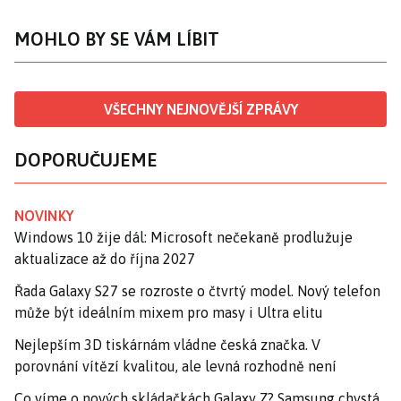
MOHLO BY SE VÁM LÍBIT
VŠECHNY NEJNOVĚJŠÍ ZPRÁVY
DOPORUČUJEME
NOVINKY
Windows 10 žije dál: Microsoft nečekaně prodlužuje
aktualizace až do října 2027
Řada Galaxy S27 se rozroste o čtvrtý model. Nový telefon
může být ideálním mixem pro masy i Ultra elitu
Nejlepším 3D tiskárnám vládne česká značka. V
porovnání vítězí kvalitou, ale levná rozhodně není
Co víme o nových skládačkách Galaxy Z? Samsung chystá