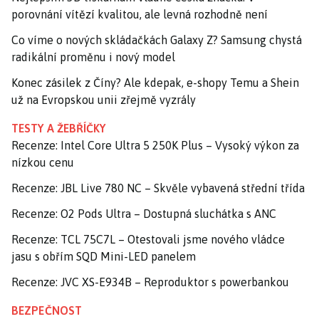
porovnání vítězí kvalitou, ale levná rozhodně není
Co víme o nových skládačkách Galaxy Z? Samsung chystá
radikální proměnu i nový model
Konec zásilek z Číny? Ale kdepak, e-shopy Temu a Shein
už na Evropskou unii zřejmě vyzrály
TESTY A ŽEBŘÍČKY
Recenze: Intel Core Ultra 5 250K Plus – Vysoký výkon za
nízkou cenu
Recenze: JBL Live 780 NC – Skvěle vybavená střední třída
Recenze: O2 Pods Ultra – Dostupná sluchátka s ANC
Recenze: TCL 75C7L – Otestovali jsme nového vládce
jasu s obřím SQD Mini-LED panelem
Recenze: JVC XS-E934B – Reproduktor s powerbankou
BEZPEČNOST