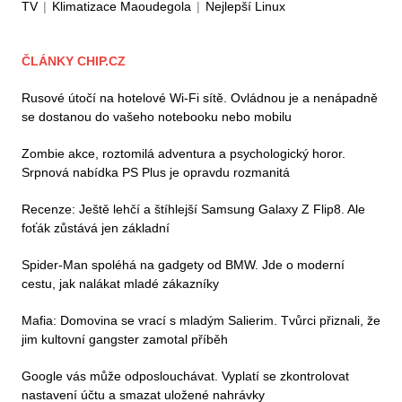
TV
|
Klimatizace Maoudegola
|
Nejlepší Linux
ČLÁNKY CHIP.CZ
Rusové útočí na hotelové Wi-Fi sítě. Ovládnou je a nenápadně
se dostanou do vašeho notebooku nebo mobilu
Zombie akce, roztomilá adventura a psychologický horor.
Srpnová nabídka PS Plus je opravdu rozmanitá
Recenze: Ještě lehčí a štíhlejší Samsung Galaxy Z Flip8. Ale
foťák zůstává jen základní
Spider-Man spoléhá na gadgety od BMW. Jde o moderní
cestu, jak nalákat mladé zákazníky
Mafia: Domovina se vrací s mladým Salierim. Tvůrci přiznali, že
jim kultovní gangster zamotal příběh
Google vás může odposlouchávat. Vyplatí se zkontrolovat
nastavení účtu a smazat uložené nahrávky