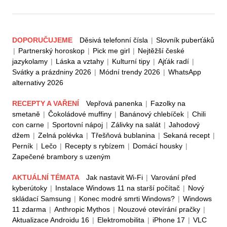
DOPORUČUJEME
Děsivá telefonní čísla
|
Slovník puberťáků
|
Partnerský horoskop
|
Pick me girl
|
Nejtěžší české
jazykolamy
|
Láska a vztahy
|
Kulturní tipy
|
Ajťák radí
|
Svátky a prázdniny 2026
|
Módní trendy 2026
|
WhatsApp
alternativy 2026
RECEPTY A VAŘENÍ
Vepřová panenka
|
Fazolky na
smetaně
|
Čokoládové muffiny
|
Banánový chlebíček
|
Chili
con carne
|
Sportovní nápoj
|
Zálivky na salát
|
Jahodový
džem
|
Zelná polévka
|
Třešňová bublanina
|
Sekaná recept
|
Perník
|
Lečo
|
Recepty s rybízem
|
Domácí housky
|
Zapečené brambory s uzeným
AKTUÁLNÍ TÉMATA
Jak nastavit Wi-Fi
|
Varování před
kyberútoky
|
Instalace Windows 11 na starší počítač
|
Nový
skládací Samsung
|
Konec modré smrti Windows?
|
Windows
11 zdarma
|
Anthropic Mythos
|
Nouzové otevírání pračky
|
Aktualizace Androidu 16
|
Elektromobilita
|
iPhone 17
|
VLC