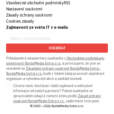
Všeobecné obchodní podmínky
RSS
Nastavení soukromí
Zásady ochrany soukromí
Cookies zásady
Zajímavosti ze světa IT v e-mailu
ODEBÍRAT
Přihlášením k newsletteru souhlasíte s
Obchodními podmínkami
společnosti BurdaMedia Extra s.r.o.
a potvrzujete, že jste se
seznámili se
Zásadami ochrany soukromí BurdaMedia Extra -
BurdaMedia Extra s.r.o.
bude s Vašimi údaji pracovat zejména k
organizaci a vyhodnocení akce a zasílání novinek.
Chcete navíc dostávat i další zajímavé a exkluzivní
informace od našich partnerů? Pokud souhlasíte se
zpracováním údajů k tomuto účelu podle
Zásad ochrany
soukromí BurdaMedia Extra s.r.o.
, zaškrtněte toto pole.
© 2003—2026 BurdaMedia Extra s.r.o.