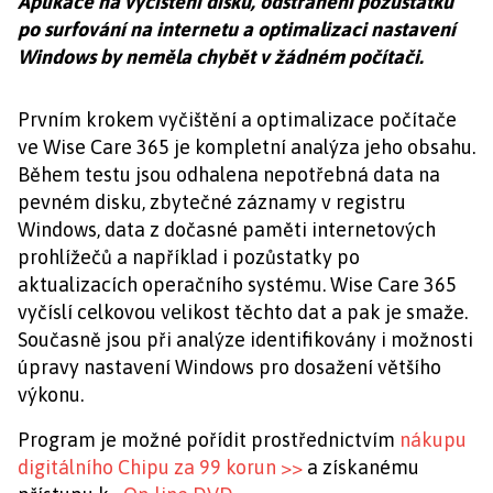
Aplikace na vyčištění disku, odstranění pozůstatků
po surfování na internetu a optimalizaci nastavení
Windows by neměla chybět v žádném počítači.
Prvním krokem vyčištění a optimalizace počítače
ve Wise Care 365 je kompletní analýza jeho obsahu.
Během testu jsou odhalena nepotřebná data na
pevném disku, zbytečné záznamy v registru
Windows, data z dočasné paměti internetových
prohlížečů a například i pozůstatky po
aktualizacích operačního systému. Wise Care 365
vyčíslí celkovou velikost těchto dat a pak je smaže.
Současně jsou při analýze identifikovány i možnosti
úpravy nastavení Windows pro dosažení většího
výkonu.
Program je možné pořídit prostřednictvím
nákupu
digitálního Chipu za 99 korun >>
a získanému