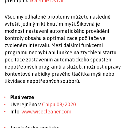
přístupu k
»On-line DVD«
.
Všechny odhalené problémy můžete následně
vyřešit jediným kliknutím myší. Šikovná je i
možnost nastavení automatického provádění
kontroly obsahu a optimalizace počítače ve
zvoleném intervalu. Mezi dalšími funkcemi
programu nechybí ani funkce na zrychlení startu
počítače zastavením automatického spouštění
nepotřebných programů a služeb, možnost úpravy
kontextové nabídky pravého tlačítka myši nebo
likvidace nepotřebných souborů.
Plná verze
Uveřejněno v
Chipu 08/2020
Info:
www.wisecleaner.com
Jazyk: česky, anglicky