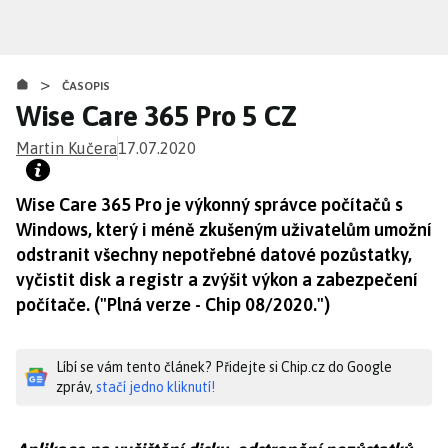
Přejít
k
hlavnímu
>
obsahu
ČASOPIS
Wise Care 365 Pro 5 CZ
Martin Kučera
17.07.2020
Wise Care 365 Pro je výkonný správce počítačů s
Windows, který i méně zkušeným uživatelům umožní
odstranit všechny nepotřebné datové pozůstatky,
vyčistit disk a registr a zvýšit výkon a zabezpečení
počítače. ("Plná verze - Chip 08/2020.")
Líbí se vám tento článek? Přidejte si Chip.cz do Google
zpráv,
stačí jedno kliknutí!