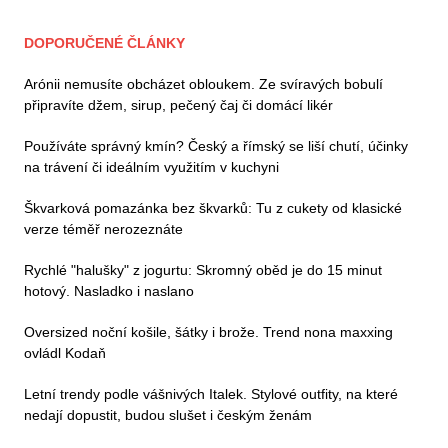
DOPORUČENÉ ČLÁNKY
Arónii nemusíte obcházet obloukem. Ze svíravých bobulí
připravíte džem, sirup, pečený čaj či domácí likér
Používáte správný kmín? Český a římský se liší chutí, účinky
na trávení či ideálním využitím v kuchyni
Škvarková pomazánka bez škvarků: Tu z cukety od klasické
verze téměř nerozeznáte
Rychlé "halušky" z jogurtu: Skromný oběd je do 15 minut
hotový. Nasladko i naslano
Oversized noční košile, šátky i brože. Trend nona maxxing
ovládl Kodaň
Letní trendy podle vášnivých Italek. Stylové outfity, na které
nedají dopustit, budou slušet i českým ženám