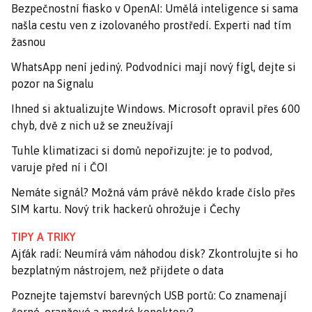
Bezpečnostní fiasko v OpenAI: Umělá inteligence si sama
našla cestu ven z izolovaného prostředí. Experti nad tím
žasnou
WhatsApp není jediný. Podvodníci mají nový fígl, dejte si
pozor na Signalu
Ihned si aktualizujte Windows. Microsoft opravil přes 600
chyb, dvě z nich už se zneužívají
Tuhle klimatizaci si domů nepořizujte: je to podvod,
varuje před ní i ČOI
Nemáte signál? Možná vám právě někdo krade číslo přes
SIM kartu. Nový trik hackerů ohrožuje i Čechy
TIPY A TRIKY
Ajťák radí: Neumírá vám náhodou disk? Zkontrolujte si ho
bezplatným nástrojem, než přijdete o data
Poznejte tajemství barevných USB portů: Co znamenají