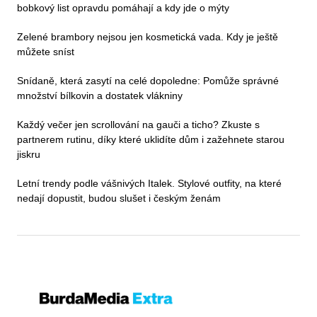
bobkový list opravdu pomáhají a kdy jde o mýty
Zelené brambory nejsou jen kosmetická vada. Kdy je ještě
můžete sníst
Snídaně, která zasytí na celé dopoledne: Pomůže správné
množství bílkovin a dostatek vlákniny
Každý večer jen scrollování na gauči a ticho? Zkuste s
partnerem rutinu, díky které uklidíte dům i zažehnete starou
jiskru
Letní trendy podle vášnivých Italek. Stylové outfity, na které
nedají dopustit, budou slušet i českým ženám