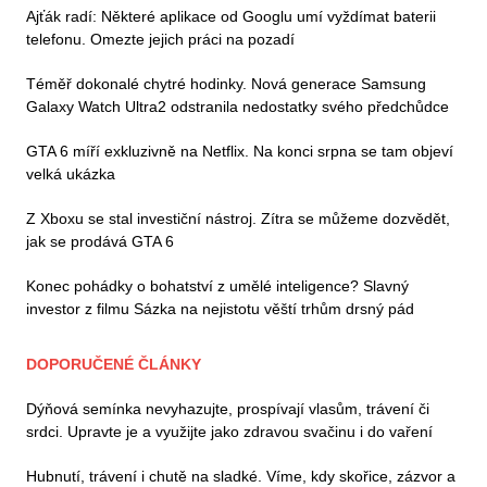
Ajťák radí: Některé aplikace od Googlu umí vyždímat baterii
telefonu. Omezte jejich práci na pozadí
Téměř dokonalé chytré hodinky. Nová generace Samsung
Galaxy Watch Ultra2 odstranila nedostatky svého předchůdce
GTA 6 míří exkluzivně na Netflix. Na konci srpna se tam objeví
velká ukázka
Z Xboxu se stal investiční nástroj. Zítra se můžeme dozvědět,
jak se prodává GTA 6
Konec pohádky o bohatství z umělé inteligence? Slavný
investor z filmu Sázka na nejistotu věští trhům drsný pád
DOPORUČENÉ ČLÁNKY
Dýňová semínka nevyhazujte, prospívají vlasům, trávení či
srdci. Upravte je a využijte jako zdravou svačinu i do vaření
Hubnutí, trávení i chutě na sladké. Víme, kdy skořice, zázvor a