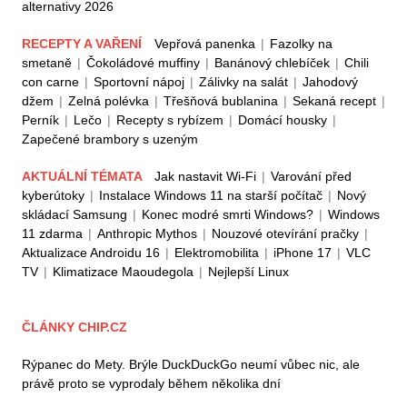
alternativy 2026
RECEPTY A VAŘENÍ
Vepřová panenka
|
Fazolky na
smetaně
|
Čokoládové muffiny
|
Banánový chlebíček
|
Chili
con carne
|
Sportovní nápoj
|
Zálivky na salát
|
Jahodový
džem
|
Zelná polévka
|
Třešňová bublanina
|
Sekaná recept
|
Perník
|
Lečo
|
Recepty s rybízem
|
Domácí housky
|
Zapečené brambory s uzeným
AKTUÁLNÍ TÉMATA
Jak nastavit Wi-Fi
|
Varování před
kyberútoky
|
Instalace Windows 11 na starší počítač
|
Nový
skládací Samsung
|
Konec modré smrti Windows?
|
Windows
11 zdarma
|
Anthropic Mythos
|
Nouzové otevírání pračky
|
Aktualizace Androidu 16
|
Elektromobilita
|
iPhone 17
|
VLC
TV
|
Klimatizace Maoudegola
|
Nejlepší Linux
ČLÁNKY CHIP.CZ
Rýpanec do Mety. Brýle DuckDuckGo neumí vůbec nic, ale
právě proto se vyprodaly během několika dní