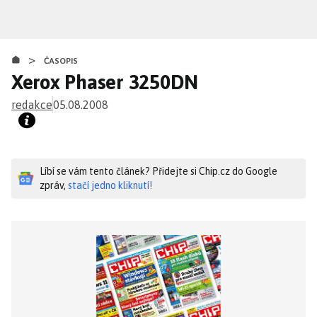
Přejít
k
hlavnímu
>
obsahu
ČASOPIS
Xerox Phaser 3250DN
redakce
05.08.2008
Líbí se vám tento článek? Přidejte si Chip.cz do Google
zpráv,
stačí jedno kliknutí!