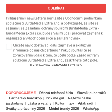
ODEBÍRAT
Přihlášením k newsletteru souhlasíte s
Obchodními podmínkami
společnosti BurdaMedia Extra s.r.o.
a potvrzujete, že jste se
seznámili se
Zásadami ochrany soukromí BurdaMedia Extra -
BurdaMedia Extra s.r.o.
bude s Vašimi údaji pracovat zejména k
organizaci a vyhodnocení akce a zasílání novinek.
Chcete navíc dostávat i další zajímavé a exkluzivní
informace od našich partnerů? Pokud souhlasíte se
zpracováním údajů k tomuto účelu podle
Zásad ochrany
soukromí BurdaMedia Extra s.r.o.
, zaškrtněte toto pole.
© 2003—2026 BurdaMedia Extra s.r.o.
DOPORUČUJEME
Děsivá telefonní čísla
|
Slovník puberťáků
|
Partnerský horoskop
|
Pick me girl
|
Nejtěžší české
jazykolamy
|
Láska a vztahy
|
Kulturní tipy
|
Ajťák radí
|
Svátky a prázdniny 2026
|
Módní trendy 2026
|
WhatsApp