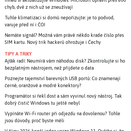
Ihned si aktualizujte Windows. Microsoft opravil přes 600
chyb, dvě z nich už se zneužívají
Tuhle klimatizaci si domů nepořizujte: je to podvod,
varuje před ní i ČOI
Nemáte signál? Možná vám právě někdo krade číslo přes
SIM kartu. Nový trik hackerů ohrožuje i Čechy
TIPY A TRIKY
Ajťák radí: Neumírá vám náhodou disk? Zkontrolujte si ho
bezplatným nástrojem, než přijdete o data
Poznejte tajemství barevných USB portů: Co znamenají
černé, oranžové a modré konektory?
Programátor si řekl dost a sám vyvinul nový nástroj. Tak
dobrý čistič Windows tu ještě nebyl
Vypínáte Wi-Fi router při odjezdu na dovolenou? Tohle
jsou důvody, proč byste měli