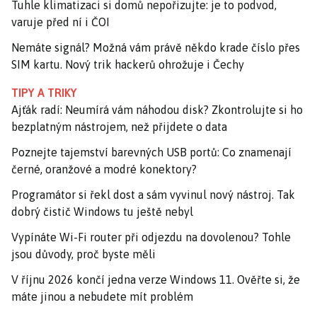
Tuhle klimatizaci si domů nepořizujte: je to podvod,
varuje před ní i ČOI
Nemáte signál? Možná vám právě někdo krade číslo přes
SIM kartu. Nový trik hackerů ohrožuje i Čechy
TIPY A TRIKY
Ajťák radí: Neumírá vám náhodou disk? Zkontrolujte si ho
bezplatným nástrojem, než přijdete o data
Poznejte tajemství barevných USB portů: Co znamenají
černé, oranžové a modré konektory?
Programátor si řekl dost a sám vyvinul nový nástroj. Tak
dobrý čistič Windows tu ještě nebyl
Vypínáte Wi-Fi router při odjezdu na dovolenou? Tohle
jsou důvody, proč byste měli
V říjnu 2026 končí jedna verze Windows 11. Ověřte si, že
máte jinou a nebudete mít problém