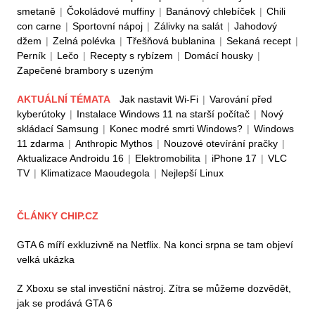
smetaně
|
Čokoládové muffiny
|
Banánový chlebíček
|
Chili
con carne
|
Sportovní nápoj
|
Zálivky na salát
|
Jahodový
džem
|
Zelná polévka
|
Třešňová bublanina
|
Sekaná recept
|
Perník
|
Lečo
|
Recepty s rybízem
|
Domácí housky
|
Zapečené brambory s uzeným
AKTUÁLNÍ TÉMATA
Jak nastavit Wi-Fi
|
Varování před
kyberútoky
|
Instalace Windows 11 na starší počítač
|
Nový
skládací Samsung
|
Konec modré smrti Windows?
|
Windows
11 zdarma
|
Anthropic Mythos
|
Nouzové otevírání pračky
|
Aktualizace Androidu 16
|
Elektromobilita
|
iPhone 17
|
VLC
TV
|
Klimatizace Maoudegola
|
Nejlepší Linux
ČLÁNKY CHIP.CZ
GTA 6 míří exkluzivně na Netflix. Na konci srpna se tam objeví
velká ukázka
Z Xboxu se stal investiční nástroj. Zítra se můžeme dozvědět,
jak se prodává GTA 6