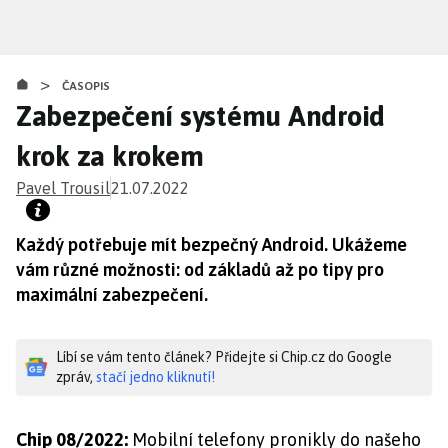
Přejít
k
hlavnímu
>
obsahu
ČASOPIS
Zabezpečení systému Android
krok za krokem
Pavel Trousil
21.07.2022
Každý potřebuje mít bezpečný Android. Ukážeme
vám různé možnosti: od základů až po tipy pro
maximální zabezpečení.
Líbí se vám tento článek? Přidejte si Chip.cz do Google
zpráv,
stačí jedno kliknutí!
Chip 08/2022:
Mobilní telefony pronikly do našeho