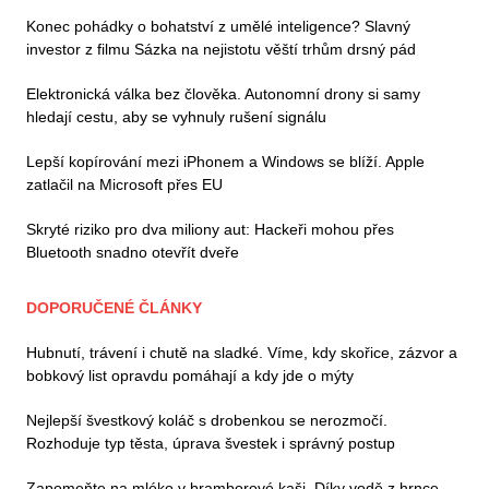
Konec pohádky o bohatství z umělé inteligence? Slavný
investor z filmu Sázka na nejistotu věští trhům drsný pád
Elektronická válka bez člověka. Autonomní drony si samy
hledají cestu, aby se vyhnuly rušení signálu
Lepší kopírování mezi iPhonem a Windows se blíží. Apple
zatlačil na Microsoft přes EU
Skryté riziko pro dva miliony aut: Hackeři mohou přes
Bluetooth snadno otevřít dveře
DOPORUČENÉ ČLÁNKY
Hubnutí, trávení i chutě na sladké. Víme, kdy skořice, zázvor a
bobkový list opravdu pomáhají a kdy jde o mýty
Nejlepší švestkový koláč s drobenkou se nerozmočí.
Rozhoduje typ těsta, úprava švestek i správný postup
Zapomeňte na mléko v bramborové kaši. Díky vodě z hrnce