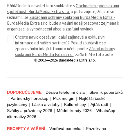
Přihlášením k newsletteru souhlasíte s
Obchodními podmínkami
společnosti BurdaMedia Extra s.r.o.
a potvrzujete, že jste se
seznámili se
Zásadami ochrany soukromí BurdaMedia Extra -
BurdaMedia Extra s.r.o.
bude s Vašimi údaji pracovat zejména k
organizaci a vyhodnocení akce a zasílání novinek.
Chcete navíc dostávat i další zajímavé a exkluzivní
informace od našich partnerů? Pokud souhlasíte se
zpracováním údajů k tomuto účelu podle
Zásad ochrany
soukromí BurdaMedia Extra s.r.o.
, zaškrtněte toto pole.
© 2003—2026 BurdaMedia Extra s.r.o.
DOPORUČUJEME
Děsivá telefonní čísla
|
Slovník puberťáků
|
Partnerský horoskop
|
Pick me girl
|
Nejtěžší české
jazykolamy
|
Láska a vztahy
|
Kulturní tipy
|
Ajťák radí
|
Svátky a prázdniny 2026
|
Módní trendy 2026
|
WhatsApp
alternativy 2026
RECEPTY A VAŘENÍ
Vepřová panenka
|
Fazolky na