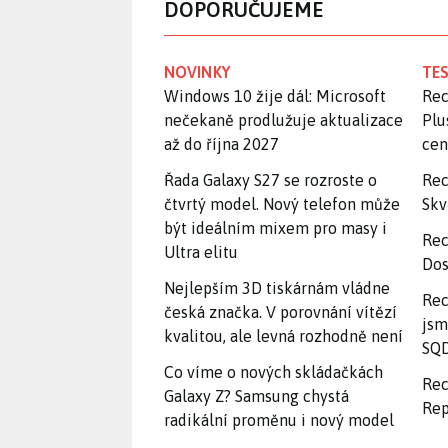
DOPORUČUJEME
NOVINKY
TES
Windows 10 žije dál: Microsoft
Rec
nečekaně prodlužuje aktualizace
Plu
až do října 2027
ce
Řada Galaxy S27 se rozroste o
Rec
čtvrtý model. Nový telefon může
Skv
být ideálním mixem pro masy i
Rec
Ultra elitu
Dos
Nejlepším 3D tiskárnám vládne
Rec
česká značka. V porovnání vítězí
jsm
kvalitou, ale levná rozhodně není
SQD
Co víme o nových skládačkách
Rec
Galaxy Z? Samsung chystá
Rep
radikální proměnu i nový model