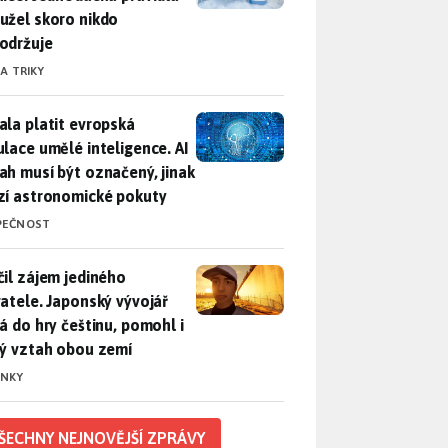
užel skoro nikdo
održuje
 A TRIKY
ala platit evropská regulace umělé inteligence. AI obsah musí
ala platit evropská
ulace umělé inteligence. AI
ah musí být označený, jinak
zí astronomické pokuty
PEČNOST
il zájem jediného uživatele. Japonský vývojář přidá do hry češ
čil zájem jediného
vatele. Japonský vývojář
dá do hry češtinu, pomohl i
lý vztah obou zemí
INKY
ŠECHNY NEJNOVĚJŠÍ ZPRÁVY