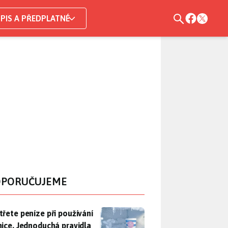
PIS A PŘEDPLATNÉ
PORUČUJEME
třete peníze při používání lednice. Jednoduchá pravidla bohuž
třete peníze při používání
nice. Jednoduchá pravidla