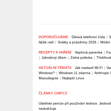
DOPORUČUJEME
Děsivá telefonní čísla
|
S
Ajťák radí
|
Svátky a prázdniny 2026
|
Módní 
RECEPTY A VAŘENÍ
Vepřová panenka
|
Fa
|
Jahodový džem
|
Zelná polévka
|
Třešňová
AKTUÁLNÍ TÉMATA
Jak nastavit Wi-Fi
|
Va
Windows?
|
Windows 11 zdarma
|
Anthropic
Maoudegola
|
Nejlepší Linux
ČLÁNKY CHIP.CZ
Ušetřete peníze při používání lednice. Jedno
nedodržuje