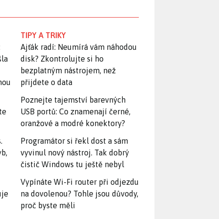
TIPY A TRIKY
:
Ajťák radí: Neumírá vám náhodou
šla
disk? Zkontrolujte si ho
bezplatným nástrojem, než
snou
přijdete o data
Poznejte tajemství barevných
te
USB portů: Co znamenají černé,
oranžové a modré konektory?
.
Programátor si řekl dost a sám
yb,
vyvinul nový nástroj. Tak dobrý
čistič Windows tu ještě nebyl
Vypínáte Wi-Fi router při odjezdu
uje
na dovolenou? Tohle jsou důvody,
proč byste měli