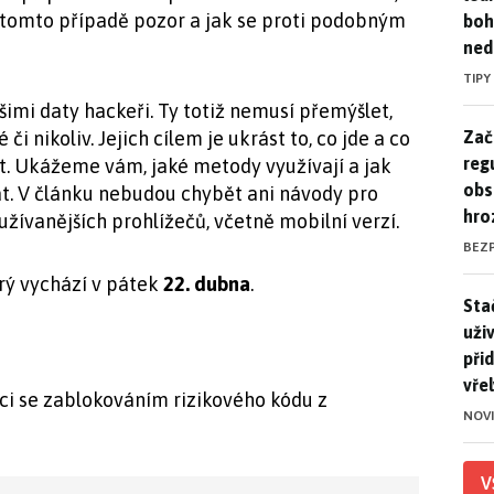
 v tomto případě pozor a jak se proti podobným
boh
ned
TIPY
ašimi daty hackeři. Ty totiž nemusí přemýšlet,
Zač
Zač
či nikoliv. Jejich cílem je ukrást to, co jde a co
reg
t. Ukážeme vám, jaké metody využívají a jak
obs
vat. V článku nebudou chybět ani návody pro
hro
žívanějších prohlížečů, včetně mobilní verzí.
BEZ
erý vychází v pátek
22. dubna
.
Stač
Sta
uži
při
vře
 se zablokováním rizikového kódu z
NOV
V