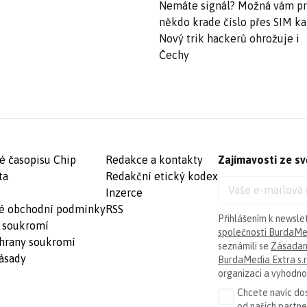
Nemáte signál? Možná vám p
někdo krade číslo přes SIM ka
Nový trik hackerů ohrožuje i
Čechy
é časopisu Chip
Redakce a kontakty
Zajímavosti ze sv
ta
Redakční etický kodex
Inzerce
é obchodní podmínky
RSS
Přihlášením k newsle
 soukromí
společnosti BurdaMed
hrany soukromí
seznámili se
Zásadam
ásady
BurdaMedia Extra s.r
organizaci a vyhodnoc
Chcete navíc dos
od našich partn