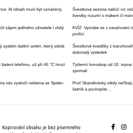
ence. AI obsah musí být označený,
Švestková sezona nabízí víc než 
švestky rozumí s mákem či ma
il zájem jediného uživatele i vřelý
KVÍZ: Vyznáte se v zavařování ze
profíci
vý systém ladění antén, který odolá
Švestkové knedlíky z tvarohovéh
dokonalý výsledek
baterii telefonu, už při 45 °C hrozí
Týdenní horoskop od 10. srpna: 
zpomalí
 na vás vyskočí reklama se Spider-
Proč Skandinávky nikdy neříkají,
šatník a pochopíte...
Kopírování obsahu je bez písemného