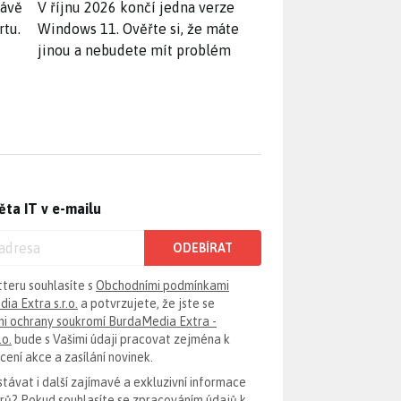
rávě
V říjnu 2026 končí jedna verze
rtu.
Windows 11. Ověřte si, že máte
jinou a nebudete mít problém
ěta IT v e-mailu
ODEBÍRAT
tteru souhlasíte s
Obchodními podmínkami
ia Extra s.r.o.
a potvrzujete, že jste se
i ochrany soukromí BurdaMedia Extra -
.o.
bude s Vašimi údaji pracovat zejména k
ení akce a zasílání novinek.
távat i další zajímavé a exkluzivní informace
erů? Pokud souhlasíte se zpracováním údajů k