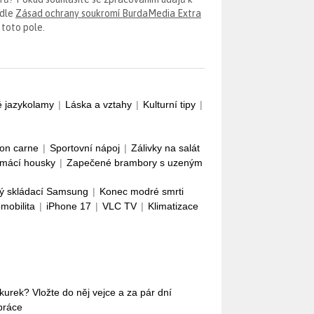
odle
Zásad ochrany soukromí BurdaMedia Extra
 toto pole.
é jazykolamy
|
Láska a vztahy
|
Kulturní tipy
|
con carne
|
Sportovní nápoj
|
Zálivky na salát
mácí housky
|
Zapečené brambory s uzeným
ý skládací Samsung
|
Konec modré smrti
omobilita
|
iPhone 17
|
VLC TV
|
Klimatizace
okurek? Vložte do něj vejce a za pár dní
práce