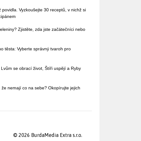
povidla. Vyzkoušejte 30 receptů, v nichž si
rcipánem
leniny? Zjistěte, zda jste začátečníci nebo
o těsta: Vyberte správný tvaroh pro
Lvům se obrací život, Štíři uspějí a Ryby
 že nemají co na sebe? Okopírujte jejich
© 2026 BurdaMedia Extra s.r.o.