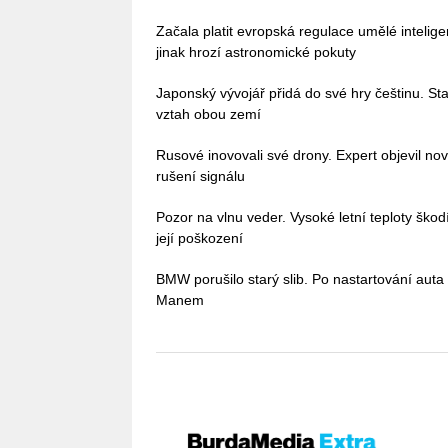
Začala platit evropská regulace umělé intelig
jinak hrozí astronomické pokuty
Japonský vývojář přidá do své hry češtinu. Stač
vztah obou zemí
Rusové inovovali své drony. Expert objevil no
rušení signálu
Pozor na vlnu veder. Vysoké letní teploty škodí 
její poškození
BMW porušilo starý slib. Po nastartování auta
Manem