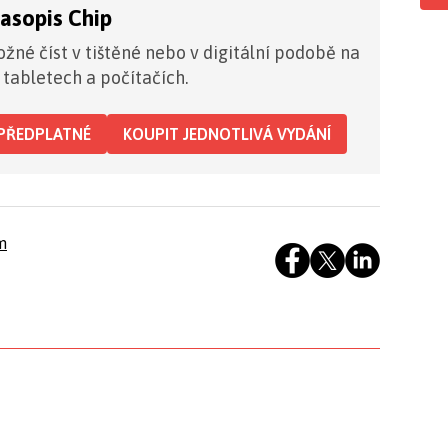
časopis Chip
žné číst v tištěné nebo v digitální podobě na
 tabletech a počítačích.
PŘEDPLATNÉ
KOUPIT JEDNOTLIVÁ VYDÁNÍ
m