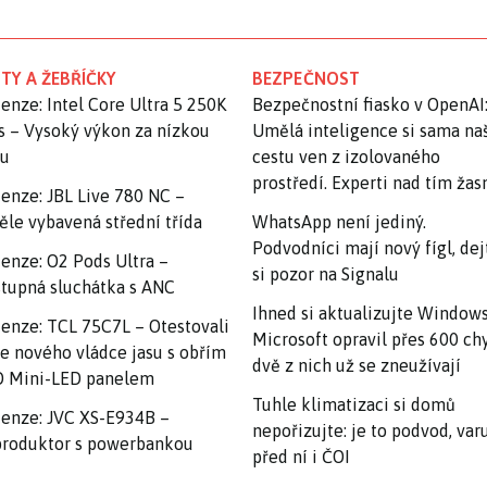
TY A ŽEBŘÍČKY
BEZPEČNOST
enze: Intel Core Ultra 5 250K
Bezpečnostní fiasko v OpenAI
s – Vysoký výkon za nízkou
Umělá inteligence si sama na
nu
cestu ven z izolovaného
prostředí. Experti nad tím ža
enze: JBL Live 780 NC –
ěle vybavená střední třída
WhatsApp není jediný.
Podvodníci mají nový fígl, dej
enze: O2 Pods Ultra –
si pozor na Signalu
tupná sluchátka s ANC
Ihned si aktualizujte Windows
enze: TCL 75C7L – Otestovali
Microsoft opravil přes 600 ch
e nového vládce jasu s obřím
dvě z nich už se zneužívají
 Mini-LED panelem
Tuhle klimatizaci si domů
enze: JVC XS-E934B –
nepořizujte: je to podvod, var
roduktor s powerbankou
před ní i ČOI