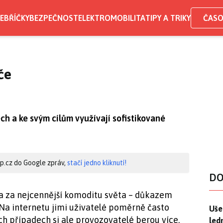
EBŘÍČKY
BEZPEČNOST
ELEKTROMOBILITA
TIPY A TRIKY
ČASO
če
ech a ke svým cílům využívají sofistikované
hip.cz do Google zpráv,
stačí jedno kliknutí!
DO
a za nejcennější komoditu světa – důkazem
. Na internetu jimi uživatelé poměrně často
Uše
Uše
ch případech si ale provozovatelé berou více,
led