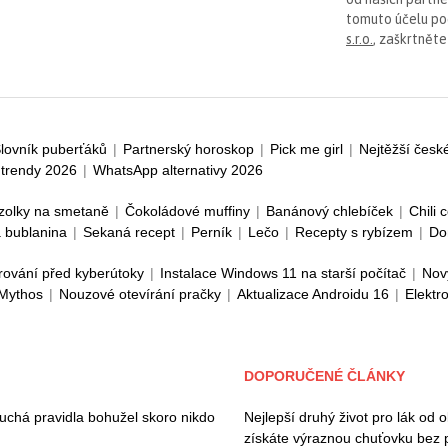
tomuto účelu p
s.r.o.
, zaškrtněte
lovník puberťáků
|
Partnerský horoskop
|
Pick me girl
|
Nejtěžší česk
trendy 2026
|
WhatsApp alternativy 2026
zolky na smetaně
|
Čokoládové muffiny
|
Banánový chlebíček
|
Chili 
 bublanina
|
Sekaná recept
|
Perník
|
Lečo
|
Recepty s rybízem
|
Do
rování před kyberútoky
|
Instalace Windows 11 na starší počítač
|
Nov
 Mythos
|
Nouzové otevírání pračky
|
Aktualizace Androidu 16
|
Elektr
DOPORUČENÉ ČLÁNKY
duchá pravidla bohužel skoro nikdo
Nejlepší druhý život pro lák od 
získáte výraznou chuťovku bez 