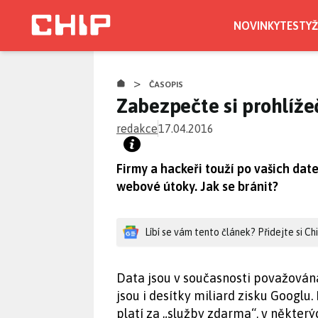
Přejít
k
NOVINKY
TESTY
Ž
hlavnímu
obsahu
>
ČASOPIS
Zabezpečte si prohlíže
redakce
17.04.2016
Firmy a hackeři touží po vašich dat
webové útoky. Jak se bránit?
Líbí se vám tento článek? Přidejte si C
Data jsou v současnosti považován
jsou i desítky miliard zisku Googlu
platí za „služby zdarma“, v některý