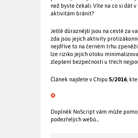
než byste čekali. Víte na co si dát
aktivitám bránit?
Ještě důraznější jsou na cestě za v
zda jsou jejich aktivity protizákonné 
nejdříve to na černém trhu zpeněži
lze riziko jejich útoku minimalizo
zlepšení bezpečnosti u třech nejpou
Článek najdete v Chipu
5/2016
, kt
Doplněk NoScript vám může pomoci
podezřelých webů...