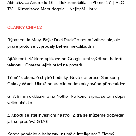
Aktualizace Androidu 16
|
Elektromobilita
|
iPhone 17
|
VLC
TV
|
Klimatizace Maoudegola
|
Nejlepší Linux
ČLÁNKY CHIP.CZ
Rýpanec do Mety. Brýle DuckDuckGo neumí vůbec nic, ale
právě proto se vyprodaly během několika dní
Ajťák radí: Některé aplikace od Googlu umí vyždímat baterii
telefonu. Omezte jejich práci na pozadí
Téměř dokonalé chytré hodinky. Nová generace Samsung
Galaxy Watch Ultra2 odstranila nedostatky svého předchůdce
GTA 6 míří exkluzivně na Netflix. Na konci srpna se tam objeví
velká ukázka
Z Xboxu se stal investiční nástroj. Zítra se můžeme dozvědět,
jak se prodává GTA 6
Konec pohádky o bohatství z umělé inteligence? Slavný