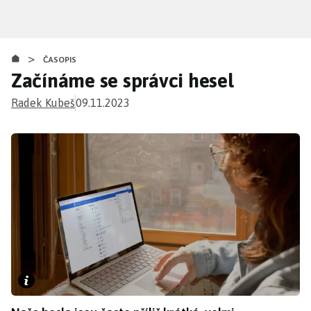
Přejít
k
hlavnímu
>
obsahu
ČASOPIS
Začínáme se správci hesel
Radek Kubeš
09.11.2023