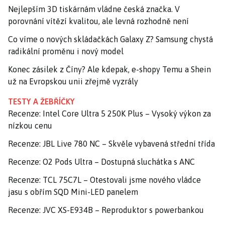
Nejlepším 3D tiskárnám vládne česká značka. V
porovnání vítězí kvalitou, ale levná rozhodně není
Co víme o nových skládačkách Galaxy Z? Samsung chystá
radikální proměnu i nový model
Konec zásilek z Číny? Ale kdepak, e-shopy Temu a Shein
už na Evropskou unii zřejmě vyzrály
TESTY A ŽEBŘÍČKY
Recenze: Intel Core Ultra 5 250K Plus – Vysoký výkon za
nízkou cenu
Recenze: JBL Live 780 NC – Skvěle vybavená střední třída
Recenze: O2 Pods Ultra – Dostupná sluchátka s ANC
Recenze: TCL 75C7L – Otestovali jsme nového vládce
jasu s obřím SQD Mini-LED panelem
Recenze: JVC XS-E934B – Reproduktor s powerbankou