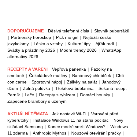
DOPORUČUJEME
Děsivá telefonní čísla
|
Slovník puberťáků
|
Partnerský horoskop
|
Pick me girl
|
Nejtěžší české
jazykolamy
|
Láska a vztahy
|
Kulturní tipy
|
Ajťák radí
|
Svátky a prázdniny 2026
|
Módní trendy 2026
|
WhatsApp
alternativy 2026
RECEPTY A VAŘENÍ
Vepřová panenka
|
Fazolky na
smetaně
|
Čokoládové muffiny
|
Banánový chlebíček
|
Chili
con carne
|
Sportovní nápoj
|
Zálivky na salát
|
Jahodový
džem
|
Zelná polévka
|
Třešňová bublanina
|
Sekaná recept
|
Perník
|
Lečo
|
Recepty s rybízem
|
Domácí housky
|
Zapečené brambory s uzeným
AKTUÁLNÍ TÉMATA
Jak nastavit Wi-Fi
|
Varování před
kyberútoky
|
Instalace Windows 11 na starší počítač
|
Nový
skládací Samsung
|
Konec modré smrti Windows?
|
Windows
11 zdarma
|
Anthropic Mythos
|
Nouzové otevírání pračky
|