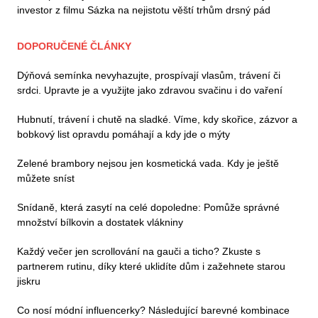
investor z filmu Sázka na nejistotu věští trhům drsný pád
DOPORUČENÉ ČLÁNKY
Dýňová semínka nevyhazujte, prospívají vlasům, trávení či
srdci. Upravte je a využijte jako zdravou svačinu i do vaření
Hubnutí, trávení i chutě na sladké. Víme, kdy skořice, zázvor a
bobkový list opravdu pomáhají a kdy jde o mýty
Zelené brambory nejsou jen kosmetická vada. Kdy je ještě
můžete sníst
Snídaně, která zasytí na celé dopoledne: Pomůže správné
množství bílkovin a dostatek vlákniny
Každý večer jen scrollování na gauči a ticho? Zkuste s
partnerem rutinu, díky které uklidíte dům i zažehnete starou
jiskru
Co nosí módní influencerky? Následující barevné kombinace