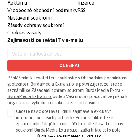
Reklama
Inzerce
Všeobecné obchodní podmínky
RSS
Nastavení soukromí
Zásady ochrany soukromí
Cookies zásady
Zajímavosti ze světa IT v e-mailu
ODEBÍRAT
Přihlášením k newsletteru souhlasíte s
Obchodními podmínkami
společnosti BurdaMedia Extra s.r.o.
a potvrzujete, že jste se
seznámili se
Zásadami ochrany soukromí BurdaMedia Extra -
BurdaMedia Extra s.r.o.
bude s Vašimi údaji pracovat zejména k
organizaci a vyhodnocení akce a zasílání novinek.
Chcete navíc dostávat i další zajímavé a exkluzivní
informace od našich partnerů? Pokud souhlasíte se
zpracováním údajů k tomuto účelu podle
Zásad ochrany
soukromí BurdaMedia Extra s.r.o.
, zaškrtněte toto pole.
© 2003—2026 BurdaMedia Extra s.r.o.