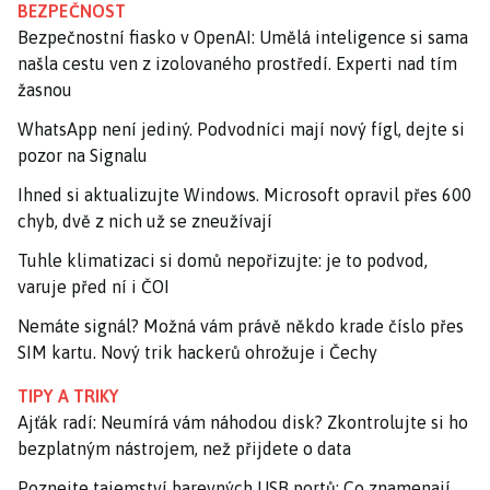
BEZPEČNOST
Bezpečnostní fiasko v OpenAI: Umělá inteligence si sama
našla cestu ven z izolovaného prostředí. Experti nad tím
žasnou
WhatsApp není jediný. Podvodníci mají nový fígl, dejte si
pozor na Signalu
Ihned si aktualizujte Windows. Microsoft opravil přes 600
chyb, dvě z nich už se zneužívají
Tuhle klimatizaci si domů nepořizujte: je to podvod,
varuje před ní i ČOI
Nemáte signál? Možná vám právě někdo krade číslo přes
SIM kartu. Nový trik hackerů ohrožuje i Čechy
TIPY A TRIKY
Ajťák radí: Neumírá vám náhodou disk? Zkontrolujte si ho
bezplatným nástrojem, než přijdete o data
Poznejte tajemství barevných USB portů: Co znamenají