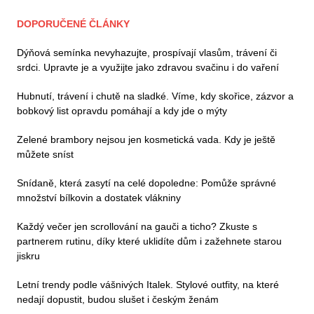
DOPORUČENÉ ČLÁNKY
Dýňová semínka nevyhazujte, prospívají vlasům, trávení či
srdci. Upravte je a využijte jako zdravou svačinu i do vaření
Hubnutí, trávení i chutě na sladké. Víme, kdy skořice, zázvor a
bobkový list opravdu pomáhají a kdy jde o mýty
Zelené brambory nejsou jen kosmetická vada. Kdy je ještě
můžete sníst
Snídaně, která zasytí na celé dopoledne: Pomůže správné
množství bílkovin a dostatek vlákniny
Každý večer jen scrollování na gauči a ticho? Zkuste s
partnerem rutinu, díky které uklidíte dům i zažehnete starou
jiskru
Letní trendy podle vášnivých Italek. Stylové outfity, na které
nedají dopustit, budou slušet i českým ženám