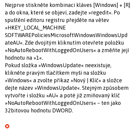
Nejprve stiskněte kombinaci kláves [Windows] + [R]
a do okna, které se objeví, zadejte »regedit«. Po
spuštění editoru registru přejděte na větev
»HKEY_LOCAL_MACHINE
SOFTWAREPoliciesMicrosoftWindowsWindowsUpd
ateAU«. Zde dvojitým kliknutím otevřete položku
»NoAutoRebootWithLoggedOnUsers« a změňte její
hodnotu na »1«.
Pokud složka »WindowsUpdate« neexistuje,
klikněte pravým tlačítkem myši na složku
»Windows« a zvolte příkaz »Nový | Klíč« a složce
dejte název »WindowsUpdate«. Stejným způsobem
vytvořte i složku »AU« a poté již zmiňovaný klíč
»NoAutoRebootWithLoggedOnUsers« – ten jako
32bitovou hodnotu DWORD.