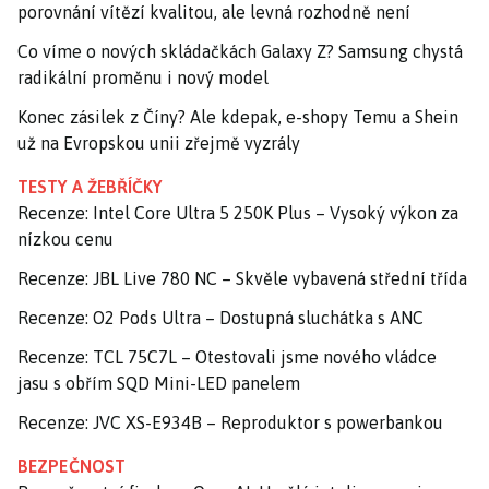
porovnání vítězí kvalitou, ale levná rozhodně není
Co víme o nových skládačkách Galaxy Z? Samsung chystá
radikální proměnu i nový model
Konec zásilek z Číny? Ale kdepak, e-shopy Temu a Shein
už na Evropskou unii zřejmě vyzrály
TESTY A ŽEBŘÍČKY
Recenze: Intel Core Ultra 5 250K Plus – Vysoký výkon za
nízkou cenu
Recenze: JBL Live 780 NC – Skvěle vybavená střední třída
Recenze: O2 Pods Ultra – Dostupná sluchátka s ANC
Recenze: TCL 75C7L – Otestovali jsme nového vládce
jasu s obřím SQD Mini-LED panelem
Recenze: JVC XS-E934B – Reproduktor s powerbankou
BEZPEČNOST