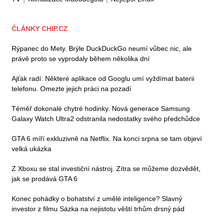
ČLÁNKY CHIP.CZ
Rýpanec do Mety. Brýle DuckDuckGo neumí vůbec nic, ale
právě proto se vyprodaly během několika dní
Ajťák radí: Některé aplikace od Googlu umí vyždímat baterii
telefonu. Omezte jejich práci na pozadí
Téměř dokonalé chytré hodinky. Nová generace Samsung
Galaxy Watch Ultra2 odstranila nedostatky svého předchůdce
GTA 6 míří exkluzivně na Netflix. Na konci srpna se tam objeví
velká ukázka
Z Xboxu se stal investiční nástroj. Zítra se můžeme dozvědět,
jak se prodává GTA 6
Konec pohádky o bohatství z umělé inteligence? Slavný
investor z filmu Sázka na nejistotu věští trhům drsný pád