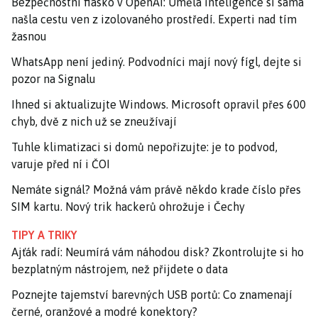
Bezpečnostní fiasko v OpenAI: Umělá inteligence si sama
našla cestu ven z izolovaného prostředí. Experti nad tím
žasnou
WhatsApp není jediný. Podvodníci mají nový fígl, dejte si
pozor na Signalu
Ihned si aktualizujte Windows. Microsoft opravil přes 600
chyb, dvě z nich už se zneužívají
Tuhle klimatizaci si domů nepořizujte: je to podvod,
varuje před ní i ČOI
Nemáte signál? Možná vám právě někdo krade číslo přes
SIM kartu. Nový trik hackerů ohrožuje i Čechy
TIPY A TRIKY
Ajťák radí: Neumírá vám náhodou disk? Zkontrolujte si ho
bezplatným nástrojem, než přijdete o data
Poznejte tajemství barevných USB portů: Co znamenají
černé, oranžové a modré konektory?