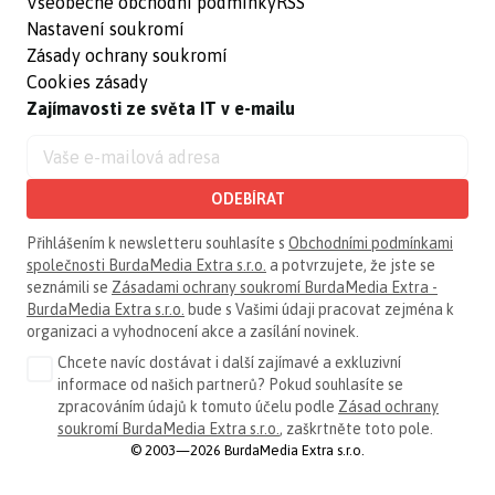
Všeobecné obchodní podmínky
RSS
Nastavení soukromí
Zásady ochrany soukromí
Cookies zásady
Zajímavosti ze světa IT v e-mailu
ODEBÍRAT
Přihlášením k newsletteru souhlasíte s
Obchodními podmínkami
společnosti BurdaMedia Extra s.r.o.
a potvrzujete, že jste se
seznámili se
Zásadami ochrany soukromí BurdaMedia Extra -
BurdaMedia Extra s.r.o.
bude s Vašimi údaji pracovat zejména k
organizaci a vyhodnocení akce a zasílání novinek.
Chcete navíc dostávat i další zajímavé a exkluzivní
informace od našich partnerů? Pokud souhlasíte se
zpracováním údajů k tomuto účelu podle
Zásad ochrany
soukromí BurdaMedia Extra s.r.o.
, zaškrtněte toto pole.
© 2003—2026 BurdaMedia Extra s.r.o.