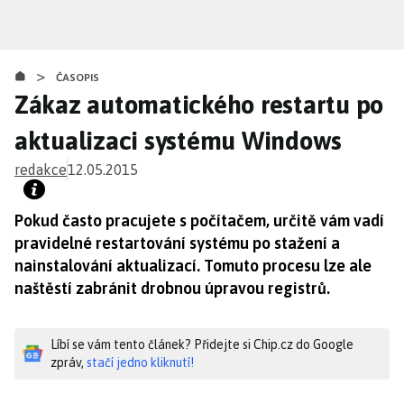
Přejít
k
hlavnímu
>
obsahu
ČASOPIS
Zákaz automatického restartu po
aktualizaci systému Windows
redakce
12.05.2015
Pokud často pracujete s počítačem, určitě vám vadí
pravidelné restartování systému po stažení a
nainstalování aktualizací. Tomuto procesu lze ale
naštěstí zabránit drobnou úpravou registrů.
Líbí se vám tento článek? Přidejte si Chip.cz do Google
zpráv,
stačí jedno kliknutí!