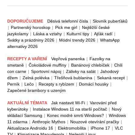
DOPORUČUJEME
Děsivá telefonní čísla
|
Slovník puberťáků
|
Partnerský horoskop
|
Pick me girl
|
Nejtěžší české
jazykolamy
|
Láska a vztahy
|
Kulturní tipy
|
Ajťák radí
|
Svátky a prázdniny 2026
|
Módní trendy 2026
|
WhatsApp
alternativy 2026
RECEPTY A VAŘENÍ
Vepřová panenka
|
Fazolky na
smetaně
|
Čokoládové muffiny
|
Banánový chlebíček
|
Chili
con carne
|
Sportovní nápoj
|
Zálivky na salát
|
Jahodový
džem
|
Zelná polévka
|
Třešňová bublanina
|
Sekaná recept
|
Perník
|
Lečo
|
Recepty s rybízem
|
Domácí housky
|
Zapečené brambory s uzeným
AKTUÁLNÍ TÉMATA
Jak nastavit Wi-Fi
|
Varování před
kyberútoky
|
Instalace Windows 11 na starší počítač
|
Nový
skládací Samsung
|
Konec modré smrti Windows?
|
Windows
11 zdarma
|
Anthropic Mythos
|
Nouzové otevírání pračky
|
Aktualizace Androidu 16
|
Elektromobilita
|
iPhone 17
|
VLC
TV
|
Klimatizace Maoudegola
|
Nejlepší Linux